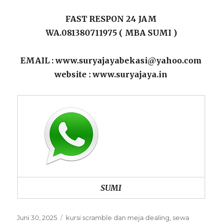
FAST RESPON 24 JAM
WA.081380711975 ( MBA SUMI )
EMAIL : www.suryajayabekasi@yahoo.com
website : www.suryajaya.in
SUMI
Posted
Categories
Juni 30, 2025
kursi scramble dan meja dealing
,
sewa