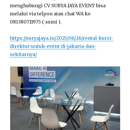
menghubungi CV SURYA JAYA EVENT bisa
melalui via telpon atau chat WA ke
081380711975 ( sumi ).
https://suryajaya.in/2025/06/26/rental-kursi-
direktur-untuk-event-di-jakarta-dan-
sekitarnya/