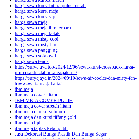
harga sewa kursi futura polos merah
harga sewa kursi meja
harga sewa kursi vip
harga sewa meja
harga sewa meja ibm terbaru
harga sewa meja kotak
harga sewa misty cool
harga sewa misty fan
harga sewa panggung
harga sewa sofa oval
harga sewa tenda
https://suryajaya.top/2024/12/06/sewa-kursi-crossback-harga-
promo-akhir-tahun-area-jakarta/
https://suryajaya.in/2024/09/10/sewa-air-cooler-dan-misty-fan-
loww-watt-area-jakarta/
ibm meja
ibm meja cover hitam
IBM MEJA COVER PUTIH
ibm meja cover stretch hitam
ibm meja dan kursi futura
ibm meja dan kursi tiffany gold
ibm meja hpl
ibm meja taplak ketat putih
Jasa Dekorasi Bunga Plastik Dan Bunga Segar