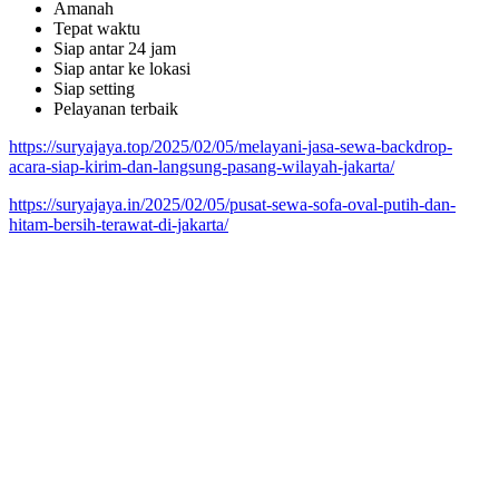
Amanah
Tepat waktu
Siap antar 24 jam
Siap antar ke lokasi
Siap setting
Pelayanan terbaik
https://suryajaya.top/2025/02/05/melayani-jasa-sewa-backdrop-
acara-siap-kirim-dan-langsung-pasang-wilayah-jakarta/
https://suryajaya.in/2025/02/05/pusat-sewa-sofa-oval-putih-dan-
hitam-bersih-terawat-di-jakarta/