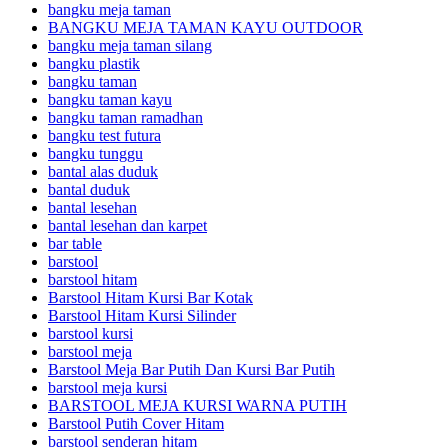
bangku meja taman
BANGKU MEJA TAMAN KAYU OUTDOOR
bangku meja taman silang
bangku plastik
bangku taman
bangku taman kayu
bangku taman ramadhan
bangku test futura
bangku tunggu
bantal alas duduk
bantal duduk
bantal lesehan
bantal lesehan dan karpet
bar table
barstool
barstool hitam
Barstool Hitam Kursi Bar Kotak
Barstool Hitam Kursi Silinder
barstool kursi
barstool meja
Barstool Meja Bar Putih Dan Kursi Bar Putih
barstool meja kursi
BARSTOOL MEJA KURSI WARNA PUTIH
Barstool Putih Cover Hitam
barstool senderan hitam