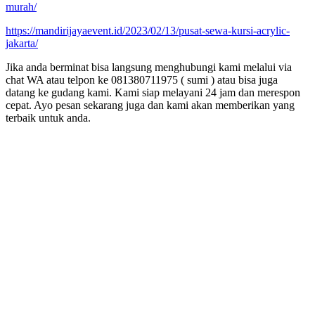
murah/
https://mandirijayaevent.id/2023/02/13/pusat-sewa-kursi-acrylic-
jakarta/
Jika anda berminat bisa langsung menghubungi kami melalui via
chat WA atau telpon ke 081380711975 ( sumi ) atau bisa juga
datang ke gudang kami. Kami siap melayani 24 jam dan merespon
cepat. Ayo pesan sekarang juga dan kami akan memberikan yang
terbaik untuk anda.