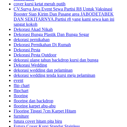
cover kursi ketat merah putih
CV.Surya Jaya Event Sewa Partisi R8 Untuk Vaksinasi
Booster Siap Kirim Dan Pasang area JABODETABEK
DAN SEKITARNYA.Partisi r8 yang kami sewa kan ini
sangat kokoh
Dekorasi Akad Nikah
Dekorasi Bunga Plastik Dan Bunga Segar
dekorasi pernikahan
Dekorasi Pernikahan Di Rumah
Dekorasi Pesta
Dekorasi Pesta Outdoor
dekorasi ulang tahun backdrop kursi dan bunga
Dekorasi Wedding
dekorasi wedding dan pelaminan
dekorasi wedding tenda kursi meja pelaminan
event
flip chart
flipchart
flooring
flooring dan backdrop
flooring karpet abu-abu
Flooring Tinggi 7cm Karpet Hitam
furniture
futura cover hitam pita biru
Futura Cover Kursi Standar Stainless