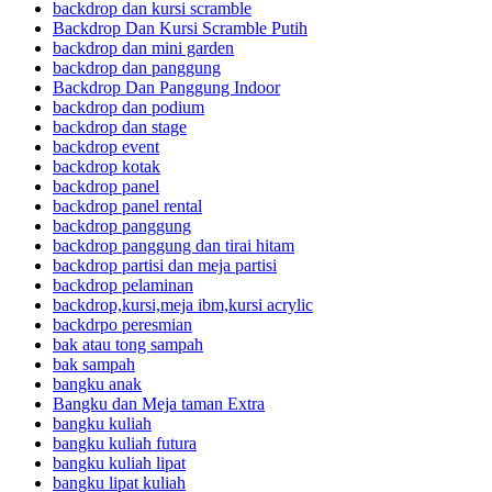
backdrop dan kursi scramble
Backdrop Dan Kursi Scramble Putih
backdrop dan mini garden
backdrop dan panggung
Backdrop Dan Panggung Indoor
backdrop dan podium
backdrop dan stage
backdrop event
backdrop kotak
backdrop panel
backdrop panel rental
backdrop panggung
backdrop panggung dan tirai hitam
backdrop partisi dan meja partisi
backdrop pelaminan
backdrop,kursi,meja ibm,kursi acrylic
backdrpo peresmian
bak atau tong sampah
bak sampah
bangku anak
Bangku dan Meja taman Extra
bangku kuliah
bangku kuliah futura
bangku kuliah lipat
bangku lipat kuliah