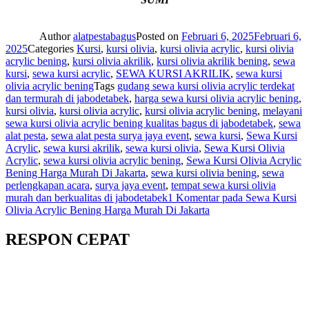
Author
alatpestabagus
Posted on
Februari 6, 2025
Februari 6,
2025
Categories
Kursi
,
kursi olivia
,
kursi olivia acrylic
,
kursi olivia
acrylic bening
,
kursi olivia akrilik
,
kursi olivia akrilik bening
,
sewa
kursi
,
sewa kursi acrylic
,
SEWA KURSI AKRILIK
,
sewa kursi
olivia acrylic bening
Tags
gudang sewa kursi olivia acrylic terdekat
dan termurah di jabodetabek
,
harga sewa kursi olivia acrylic bening
,
kursi olivia
,
kursi olivia acrylic
,
kursi olivia acrylic bening
,
melayani
sewa kursi olivia acrylic bening kualitas bagus di jabodetabek
,
sewa
alat pesta
,
sewa alat pesta surya jaya event
,
sewa kursi
,
Sewa Kursi
Acrylic
,
sewa kursi akrilik
,
sewa kursi olivia
,
Sewa Kursi Olivia
Acrylic
,
sewa kursi olivia acrylic bening
,
Sewa Kursi Olivia Acrylic
Bening Harga Murah Di Jakarta
,
sewa kursi olivia bening
,
sewa
perlengkapan acara
,
surya jaya event
,
tempat sewa kursi olivia
murah dan berkualitas di jabodetabek
1 Komentar
pada Sewa Kursi
Olivia Acrylic Bening Harga Murah Di Jakarta
RESPON CEPAT