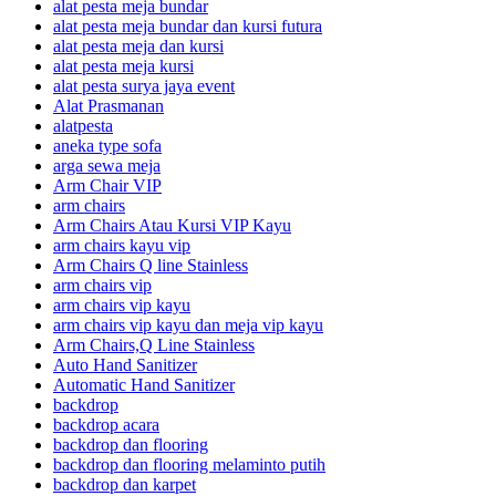
alat pesta meja bundar
alat pesta meja bundar dan kursi futura
alat pesta meja dan kursi
alat pesta meja kursi
alat pesta surya jaya event
Alat Prasmanan
alatpesta
aneka type sofa
arga sewa meja
Arm Chair VIP
arm chairs
Arm Chairs Atau Kursi VIP Kayu
arm chairs kayu vip
Arm Chairs Q line Stainless
arm chairs vip
arm chairs vip kayu
arm chairs vip kayu dan meja vip kayu
Arm Chairs,Q Line Stainless
Auto Hand Sanitizer
Automatic Hand Sanitizer
backdrop
backdrop acara
backdrop dan flooring
backdrop dan flooring melaminto putih
backdrop dan karpet