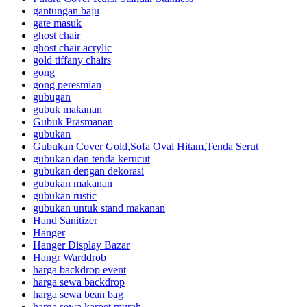
gantungan baju
gate masuk
ghost chair
ghost chair acrylic
gold tiffany chairs
gong
gong peresmian
gubugan
gubuk makanan
Gubuk Prasmanan
gubukan
Gubukan Cover Gold,Sofa Oval Hitam,Tenda Serut
gubukan dan tenda kerucut
gubukan dengan dekorasi
gubukan makanan
gubukan rustic
gubukan untuk stand makanan
Hand Sanitizer
Hanger
Hanger Display Bazar
Hangr Warddrob
harga backdrop event
harga sewa backdrop
harga sewa bean bag
harga sewa karpet murah