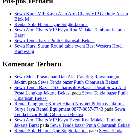
Pos-pos Terbaru
Sewa Kursi VIP Kayu Atau Arm Chairs VIP Gedung Asean
Blok M
Rental Sofa Hitam Type Single Jakarta
Sewa Arm Chairs VIP Kayu Roa Malaka Tambora Jakarta
Barat
Sewa Tenda bazar Putih Cibarusah Bekasi
Sewa Kursi Susun,Round table event Best Western Hotel
Karawang
Komentar Terbaru
Sewa Meja Prasmanan Dan Alat Catering Rawamangun
Jaktim
pada
Sewa Tenda bazar Putih Cibarusah Bekasi
Sewa Tenda Bazar Di Cibarusah Bekasi – Pusat Sewa Alat
Pesta Lengkap Jakarta Bekasi
pada
Sewa Tenda bazar Putih
Cibarusah Bekasi
Rental Panggung Karpet Hitam Novotel Pulomas Jaktim –
Surya Jaya Rental Equipment 0877-8057-7743
pada
Sewa
Tenda bazar Putih Cibarusah Bekasi
Sewa Arm Chairs VIP Kayu Event Roa Malaka Tambora
Jakarta Barat
pada
Sewa Tenda bazar Putih Cibarusah Bekasi
Rental Sofa Hitam Type Single Jakarta
pada
Sewa Tenda