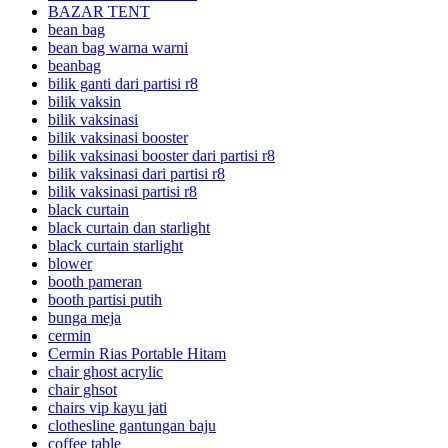
BAZAR TENT
bean bag
bean bag warna warni
beanbag
bilik ganti dari partisi r8
bilik vaksin
bilik vaksinasi
bilik vaksinasi booster
bilik vaksinasi booster dari partisi r8
bilik vaksinasi dari partisi r8
bilik vaksinasi partisi r8
black curtain
black curtain dan starlight
black curtain starlight
blower
booth pameran
booth partisi putih
bunga meja
cermin
Cermin Rias Portable Hitam
chair ghost acrylic
chair ghsot
chairs vip kayu jati
clothesline gantungan baju
coffee table