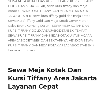
SEWA MEJA KOTAK DAN KURSI TIFFANY
,
KURSI TIFFANY
GOLD DAN MEJA KOTAK
,
sewa kursi tiffany dan meja
kotak
,
SEWA KURSI TIFFANY DAN MEJA KOTAK AREA
JABODETABEK
,
sewa kursi tiffany gold dan meja kotak
,
Sewa Kursi Tiffany Gold Dan Meja Kotak Cover Merah
Cabe Event Kemang Dalam
,
SEWA MEJA KOTAK DAN
KURSI TIFFANY GOLD AREA JABODETABEK
,
TEMPAT
SEWA KURSI TIFFANY DAN MEJA KOTAK UNTUK ACARA
AREA JABODETABEK DAN SEKITARNYA
,
VENDOR SEWA
KURSI TIFFANY DAN MEJA KOTAK AREA JABODETABEK
on
Leave a comment
Sewa
Kursi
Tiffany
Sewa Meja Kotak Dan
Gold
Dan
Kursi Tiffany Area Jakarta
Meja
Layanan Cepat
Kotak
Cover
Merah
Cabe
Event