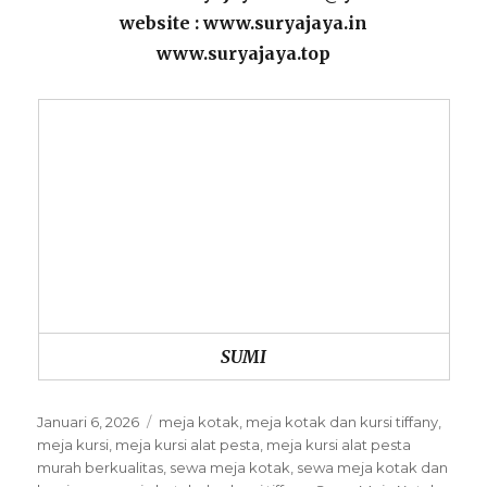
website : www.suryajaya.in
www.suryajaya.top
SUMI
Posted
Categories
Januari 6, 2026
meja kotak
,
meja kotak dan kursi tiffany
,
on
meja kursi
,
meja kursi alat pesta
,
meja kursi alat pesta
murah berkualitas
,
sewa meja kotak
,
sewa meja kotak dan