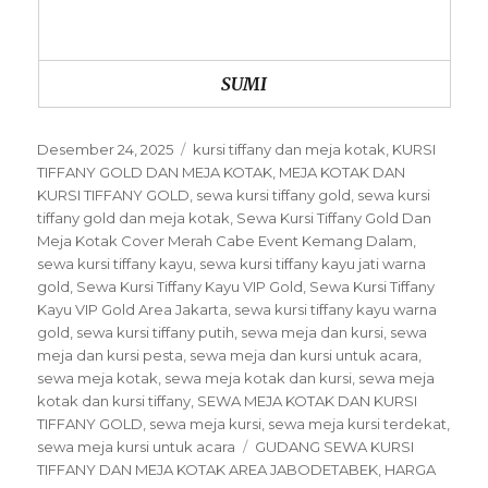
SUMI
Posted
Categories
Desember 24, 2025
kursi tiffany dan meja kotak
,
KURSI
on
TIFFANY GOLD DAN MEJA KOTAK
,
MEJA KOTAK DAN
KURSI TIFFANY GOLD
,
sewa kursi tiffany gold
,
sewa kursi
tiffany gold dan meja kotak
,
Sewa Kursi Tiffany Gold Dan
Meja Kotak Cover Merah Cabe Event Kemang Dalam
,
sewa kursi tiffany kayu
,
sewa kursi tiffany kayu jati warna
gold
,
Sewa Kursi Tiffany Kayu VIP Gold
,
Sewa Kursi Tiffany
Kayu VIP Gold Area Jakarta
,
sewa kursi tiffany kayu warna
gold
,
sewa kursi tiffany putih
,
sewa meja dan kursi
,
sewa
meja dan kursi pesta
,
sewa meja dan kursi untuk acara
,
sewa meja kotak
,
sewa meja kotak dan kursi
,
sewa meja
kotak dan kursi tiffany
,
SEWA MEJA KOTAK DAN KURSI
TIFFANY GOLD
,
sewa meja kursi
,
sewa meja kursi terdekat
,
Tags
sewa meja kursi untuk acara
GUDANG SEWA KURSI
TIFFANY DAN MEJA KOTAK AREA JABODETABEK
,
HARGA