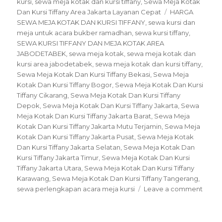
kursi
,
sewa meja kotak dan kursi tiffany
,
Sewa Meja Kotak
Tags
Dan Kursi Tiffany Area Jakarta Layanan Cepat
HARGA
SEWA MEJA KOTAK DAN KURSI TIFFANY
,
sewa kursi dan
meja untuk acara bukber ramadhan
,
sewa kursi tiffany
,
SEWA KURSI TIFFANY DAN MEJA KOTAK AREA
JABODETABEK
,
sewa meja kotak
,
sewa meja kotak dan
kursi area jabodetabek
,
sewa meja kotak dan kursi tiffany
,
Sewa Meja Kotak Dan Kursi Tiffany Bekasi
,
Sewa Meja
Kotak Dan Kursi Tiffany Bogor
,
Sewa Meja Kotak Dan Kursi
Tiffany Cikarang
,
Sewa Meja Kotak Dan Kursi Tiffany
Depok
,
Sewa Meja Kotak Dan Kursi Tiffany Jakarta
,
Sewa
Meja Kotak Dan Kursi Tiffany Jakarta Barat
,
Sewa Meja
Kotak Dan Kursi Tiffany Jakarta Mutu Terjamin
,
Sewa Meja
Kotak Dan Kursi Tiffany Jakarta Pusat
,
Sewa Meja Kotak
Dan Kursi Tiffany Jakarta Selatan
,
Sewa Meja Kotak Dan
Kursi Tiffany Jakarta Timur
,
Sewa Meja Kotak Dan Kursi
Tiffany Jakarta Utara
,
Sewa Meja Kotak Dan Kursi Tiffany
Karawang
,
Sewa Meja Kotak Dan Kursi Tiffany Tangerang
,
on
sewa perlengkapan acara meja kursi
Leave a comment
Sewa
Meja
Kotak