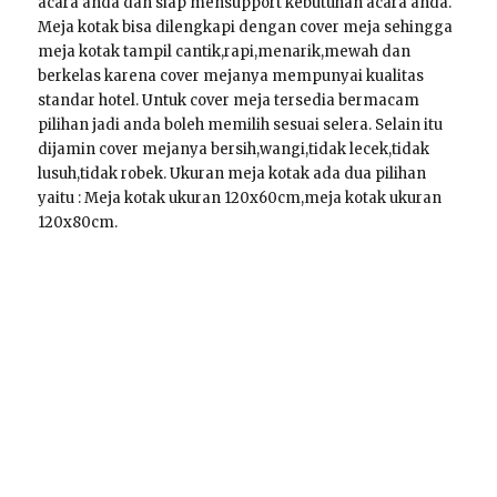
acara anda dan siap mensupport kebutuhan acara anda.
Meja kotak bisa dilengkapi dengan cover meja sehingga
meja kotak tampil cantik,rapi,menarik,mewah dan
berkelas karena cover mejanya mempunyai kualitas
standar hotel. Untuk cover meja tersedia bermacam
pilihan jadi anda boleh memilih sesuai selera. Selain itu
dijamin cover mejanya bersih,wangi,tidak lecek,tidak
lusuh,tidak robek. Ukuran meja kotak ada dua pilihan
yaitu : Meja kotak ukuran 120x60cm,meja kotak ukuran
120x80cm.