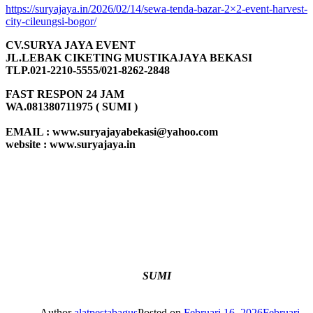
https://suryajaya.in/2026/02/14/sewa-tenda-bazar-2×2-event-harvest-
city-cileungsi-bogor/
CV.SURYA JAYA EVENT
JL.LEBAK CIKETING MUSTIKAJAYA BEKASI
TLP.021-2210-5555/021-8262-2848
FAST RESPON 24 JAM
WA.081380711975 ( SUMI )
EMAIL : www.suryajayabekasi@yahoo.com
website : www.suryajaya.in
SUMI
Author
alatpestabagus
Posted on
Februari 16, 2026
Februari