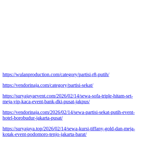
https://wulanproduction.com/category/partisi-r8-putih/
https://vendorinaja.com/category/partisi-sekat/
https://suryajayaevent.com/2026/02/14/sewa-sofa-triple-hitam-set-
meja-vip-kaca-event-bank-dki-pusat-jakpus/
https://vendorinaja.com/2026/02/14/sewa-partisi-sekat-putih-event-
hotel-borobudur-jakarta-pusat/
https://suryajaya.top/2026/02/14/sewa-kursi-tiffany-gold-dan-meja-
kotak-event-podomoro-tenjo-jakarta-barat/