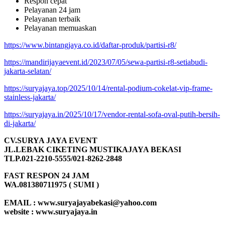
Respon cepat
Pelayanan 24 jam
Pelayanan terbaik
Pelayanan memuaskan
https://www.bintangjaya.co.id/daftar-produk/partisi-r8/
https://mandirijayaevent.id/2023/07/05/sewa-partisi-r8-setiabudi-
jakarta-selatan/
https://suryajaya.top/2025/10/14/rental-podium-cokelat-vip-frame-
stainless-jakarta/
https://suryajaya.in/2025/10/17/vendor-rental-sofa-oval-putih-bersih-
di-jakarta/
CV.SURYA JAYA EVENT
JL.LEBAK CIKETING MUSTIKAJAYA BEKASI
TLP.021-2210-5555/021-8262-2848
FAST RESPON 24 JAM
WA.081380711975 ( SUMI )
EMAIL : www.suryajayabekasi@yahoo.com
website : www.suryajaya.in