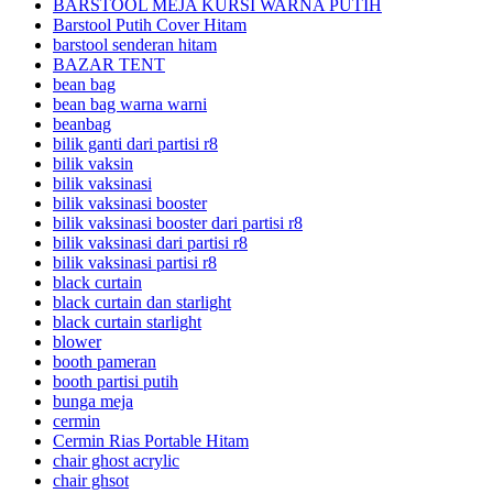
BARSTOOL MEJA KURSI WARNA PUTIH
Barstool Putih Cover Hitam
barstool senderan hitam
BAZAR TENT
bean bag
bean bag warna warni
beanbag
bilik ganti dari partisi r8
bilik vaksin
bilik vaksinasi
bilik vaksinasi booster
bilik vaksinasi booster dari partisi r8
bilik vaksinasi dari partisi r8
bilik vaksinasi partisi r8
black curtain
black curtain dan starlight
black curtain starlight
blower
booth pameran
booth partisi putih
bunga meja
cermin
Cermin Rias Portable Hitam
chair ghost acrylic
chair ghsot