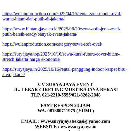
https://wulanproduction.com/2025/04/15/rental-sofa-model-oval-
warna-hitam-dan-putih-di-jakarta/
https://www.bintangjaya.co.id/2025/06/20/sewa-sofa-jenis-oval-
putih-bersih-ready-banyak-event-jakarta/
https://wulanproduction.com/category/sewa-sofa-oval/
https://suryajaya.top/2025/10/16/sewa-kursi-futura-cover-hitam-
stretch-jakarta-harga-ekonomis/
https://suryajaya.in/2025/10/16/rental-panggung-indoor-karpet-biru-
area-jakarta/
CV SURYA JAYA EVENT
JL. LEBAK CIKETING MUSTIKAJAYA BEKASI
TLP. 021-2210-5555/021-8262-2848
FAST RESPON 24 JAM
WA. 081380711975 ( SUMI )
EMAIL : www.suryajayabekasi@yahoo.com
WEBSITE : www.suryajaya.in