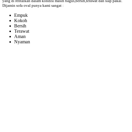
yang di rentalkan dalam kondisi masih bagus,bersih,terawat dan siap pakai.
Dijamin sofa oval punya kami sangat :
Empuk
Kokoh
Bersih
Terawat
Aman
Nyaman