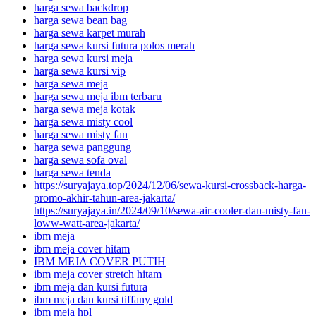
harga sewa backdrop
harga sewa bean bag
harga sewa karpet murah
harga sewa kursi futura polos merah
harga sewa kursi meja
harga sewa kursi vip
harga sewa meja
harga sewa meja ibm terbaru
harga sewa meja kotak
harga sewa misty cool
harga sewa misty fan
harga sewa panggung
harga sewa sofa oval
harga sewa tenda
https://suryajaya.top/2024/12/06/sewa-kursi-crossback-harga-
promo-akhir-tahun-area-jakarta/
https://suryajaya.in/2024/09/10/sewa-air-cooler-dan-misty-fan-
loww-watt-area-jakarta/
ibm meja
ibm meja cover hitam
IBM MEJA COVER PUTIH
ibm meja cover stretch hitam
ibm meja dan kursi futura
ibm meja dan kursi tiffany gold
ibm meja hpl