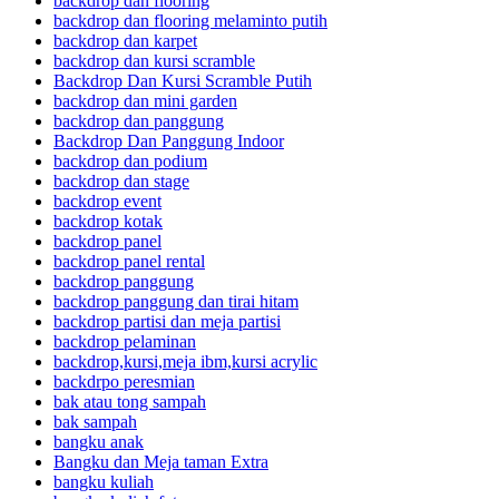
backdrop dan flooring
backdrop dan flooring melaminto putih
backdrop dan karpet
backdrop dan kursi scramble
Backdrop Dan Kursi Scramble Putih
backdrop dan mini garden
backdrop dan panggung
Backdrop Dan Panggung Indoor
backdrop dan podium
backdrop dan stage
backdrop event
backdrop kotak
backdrop panel
backdrop panel rental
backdrop panggung
backdrop panggung dan tirai hitam
backdrop partisi dan meja partisi
backdrop pelaminan
backdrop,kursi,meja ibm,kursi acrylic
backdrpo peresmian
bak atau tong sampah
bak sampah
bangku anak
Bangku dan Meja taman Extra
bangku kuliah