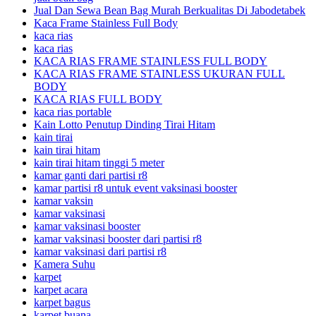
Jual Dan Sewa Bean Bag Murah Berkualitas Di Jabodetabek
Kaca Frame Stainless Full Body
kaca rias
kaca rias
KACA RIAS FRAME STAINLESS FULL BODY
KACA RIAS FRAME STAINLESS UKURAN FULL
BODY
KACA RIAS FULL BODY
kaca rias portable
Kain Lotto Penutup Dinding Tirai Hitam
kain tirai
kain tirai hitam
kain tirai hitam tinggi 5 meter
kamar ganti dari partisi r8
kamar partisi r8 untuk event vaksinasi booster
kamar vaksin
kamar vaksinasi
kamar vaksinasi booster
kamar vaksinasi booster dari partisi r8
kamar vaksinasi dari partisi r8
Kamera Suhu
karpet
karpet acara
karpet bagus
karpet buana