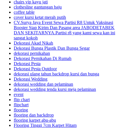
chairs vip kayu jati
clothesline gantungan baju
coffee table
cover kursi ketat merah putih
CV.Surya Jaya Event Sewa Partisi R8 Untuk Vaksinasi
Booster Siap Kirim Dan Pasang area JABODETABEK
DAN SEKITARNYA.Partisi r8 yang kami sewa kan ini
sangat kokoh
Dekorasi Akad Nikah
Dekorasi Bunga Plastik Dan Bunga Segar
dekorasi pernikahan
Dekorasi Pernikahan Di Rumah
Dekorasi Pesta
Dekorasi Pesta Outdoor
dekorasi ulang tahun backdrop kursi dan bunga
Dekorasi Wedding
dekorasi wedding dan pelaminan
dekorasi wedding tenda kursi meja pelaminan
event
flip chart
flipchart
flooring
flooring dan backdrop
flooring karpet abu-abu
Flooring Tinggi 7cm Karpet Hitam