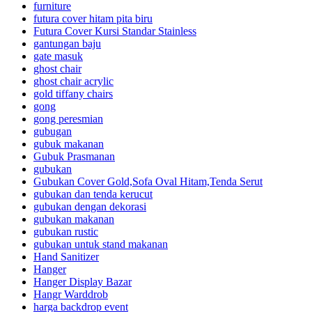
furniture
futura cover hitam pita biru
Futura Cover Kursi Standar Stainless
gantungan baju
gate masuk
ghost chair
ghost chair acrylic
gold tiffany chairs
gong
gong peresmian
gubugan
gubuk makanan
Gubuk Prasmanan
gubukan
Gubukan Cover Gold,Sofa Oval Hitam,Tenda Serut
gubukan dan tenda kerucut
gubukan dengan dekorasi
gubukan makanan
gubukan rustic
gubukan untuk stand makanan
Hand Sanitizer
Hanger
Hanger Display Bazar
Hangr Warddrob
harga backdrop event