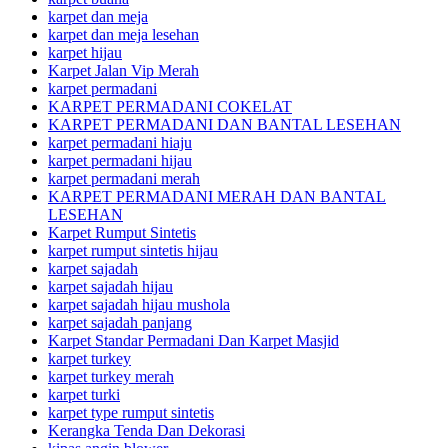
karpet dan meja
karpet dan meja lesehan
karpet hijau
Karpet Jalan Vip Merah
karpet permadani
KARPET PERMADANI COKELAT
KARPET PERMADANI DAN BANTAL LESEHAN
karpet permadani hiaju
karpet permadani hijau
karpet permadani merah
KARPET PERMADANI MERAH DAN BANTAL
LESEHAN
Karpet Rumput Sintetis
karpet rumput sintetis hijau
karpet sajadah
karpet sajadah hijau
karpet sajadah hijau mushola
karpet sajadah panjang
Karpet Standar Permadani Dan Karpet Masjid
karpet turkey
karpet turkey merah
karpet turki
karpet type rumput sintetis
Kerangka Tenda Dan Dekorasi