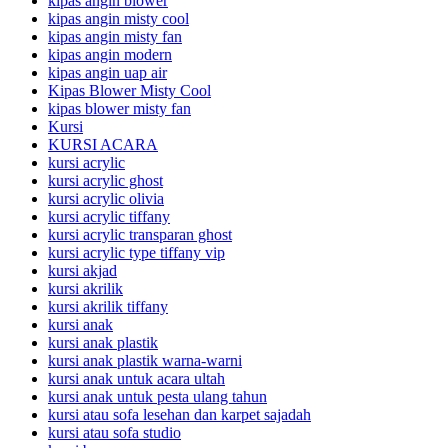
kipas angin blower
kipas angin misty cool
kipas angin misty fan
kipas angin modern
kipas angin uap air
Kipas Blower Misty Cool
kipas blower misty fan
Kursi
KURSI ACARA
kursi acrylic
kursi acrylic ghost
kursi acrylic olivia
kursi acrylic tiffany
kursi acrylic transparan ghost
kursi acrylic type tiffany vip
kursi akjad
kursi akrilik
kursi akrilik tiffany
kursi anak
kursi anak plastik
kursi anak plastik warna-warni
kursi anak untuk acara ultah
kursi anak untuk pesta ulang tahun
kursi atau sofa lesehan dan karpet sajadah
kursi atau sofa studio