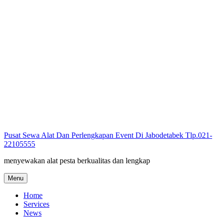
Skip
to
content
Pusat Sewa Alat Dan Perlengkapan Event Di Jabodetabek Tlp.021-
22105555
menyewakan alat pesta berkualitas dan lengkap
Menu
Home
Services
News