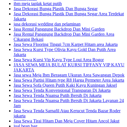
ibm meja taplak ketat putih
Jasa Dekorasi Bunga Plastik Dan Bunga Segar
Jasa Dekorasi Bunga Plastik Dan Bunga Segar Area Terdekat
Jakarta
jasa dekorasi wedding dan pelaminan
Jasa Rental Panggung Backdrop Dan Mini Garden
Jasa Rental Panggung Backdrop Dan Mini Garden Area
Cikarang Bekasi
Jasa Sewa Flooring Tinggi 7cm Karpet Hitam area Jakarta
Jasa Sewa Kursi Type Olivia Kayu Gold Dan Putih Area
Jakarta
Jasa Sewa Kursi Vip Kayu Type Loui Area Bogor
JASA SEWA MEJA BULAT KURSI TIFFANY VIP KAYU
JAKARTA
Jasa sewa Meja Ibm Beragam Ukuran Area Sawangan Depok
Jasa Sewa Partisi Hitam type R8 Harga Permeter Area Jakarta
Jasa Sewa Sofa Queen Putih Kaki Kayu Kuningan Jaksel
Jasa Sewa Tenda Konvensional Transparan Di Jakarta
Jasa Sewa Tenda Nuansa Putih Bersih Di Jakarta
Jasa Sewa Tenda Nuansa Putih Bersih Di Jakarta Layanan 24
Jam
Jasa Sewa Tenda Sarnafil Atau Kerucut Tenda Bazar Roder
jakarta
Jasa Sewa Tirai Hitam Dan Meja Cover Hitam Ancol Jakut
jual bean bag