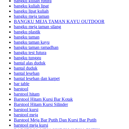
bangku kuliah futura
bangku kuliah lipat
bangku lipat kuliah
bangku meja taman
BANGKU MEJA TAMAN KAYU OUTDOOR
bangku meja taman silang
bangku plastik
bangku taman
bangku taman kayu
bangku taman ramadhan
bangku test futura
bangku tunggu
bantal alas duduk
bantal duduk
bantal lesehan
bantal lesehan dan karpet
bar table
barstool
barstool hitam
Barstool Hitam Kursi Bar Kotak
Barstool Hitam Kursi Silinder
barstool kursi
barstool meja
Barstool Meja Bar Putih Dan Kursi Bar Putih
barstool meja kursi