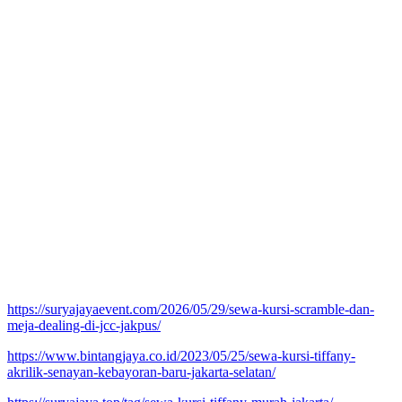
https://suryajayaevent.com/2026/05/29/sewa-kursi-scramble-dan-
meja-dealing-di-jcc-jakpus/
https://www.bintangjaya.co.id/2023/05/25/sewa-kursi-tiffany-
akrilik-senayan-kebayoran-baru-jakarta-selatan/