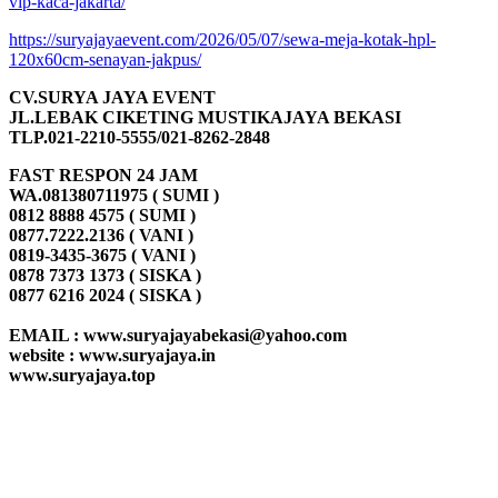
vip-kaca-jakarta/
https://suryajayaevent.com/2026/05/07/sewa-meja-kotak-hpl-
120x60cm-senayan-jakpus/
CV.SURYA JAYA EVENT
JL.LEBAK CIKETING MUSTIKAJAYA BEKASI
TLP.021-2210-5555/021-8262-2848
FAST RESPON 24 JAM
WA.081380711975 ( SUMI )
0812 8888 4575 ( SUMI )
0877.7222.2136 ( VANI )
0819-3435-3675 ( VANI )
0878 7373 1373 ( SISKA )
0877 6216 2024 ( SISKA )
EMAIL : www.suryajayabekasi@yahoo.com
website : www.suryajaya.in
www.suryajaya.top