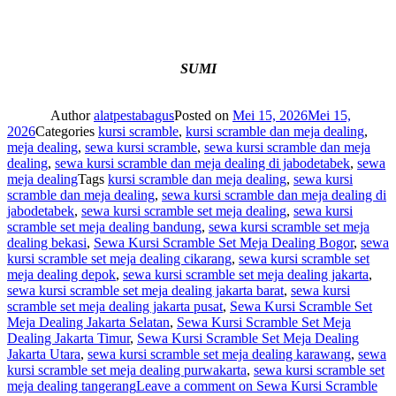
SUMI
Author
alatpestabagus
Posted on
Mei 15, 2026
Mei 15,
2026
Categories
kursi scramble
,
kursi scramble dan meja dealing
,
meja dealing
,
sewa kursi scramble
,
sewa kursi scramble dan meja
dealing
,
sewa kursi scramble dan meja dealing di jabodetabek
,
sewa
meja dealing
Tags
kursi scramble dan meja dealing
,
sewa kursi
scramble dan meja dealing
,
sewa kursi scramble dan meja dealing di
jabodetabek
,
sewa kursi scramble set meja dealing
,
sewa kursi
scramble set meja dealing bandung
,
sewa kursi scramble set meja
dealing bekasi
,
Sewa Kursi Scramble Set Meja Dealing Bogor
,
sewa
kursi scramble set meja dealing cikarang
,
sewa kursi scramble set
meja dealing depok
,
sewa kursi scramble set meja dealing jakarta
,
sewa kursi scramble set meja dealing jakarta barat
,
sewa kursi
scramble set meja dealing jakarta pusat
,
Sewa Kursi Scramble Set
Meja Dealing Jakarta Selatan
,
Sewa Kursi Scramble Set Meja
Dealing Jakarta Timur
,
Sewa Kursi Scramble Set Meja Dealing
Jakarta Utara
,
sewa kursi scramble set meja dealing karawang
,
sewa
kursi scramble set meja dealing purwakarta
,
sewa kursi scramble set
meja dealing tangerang
Leave a comment
on Sewa Kursi Scramble