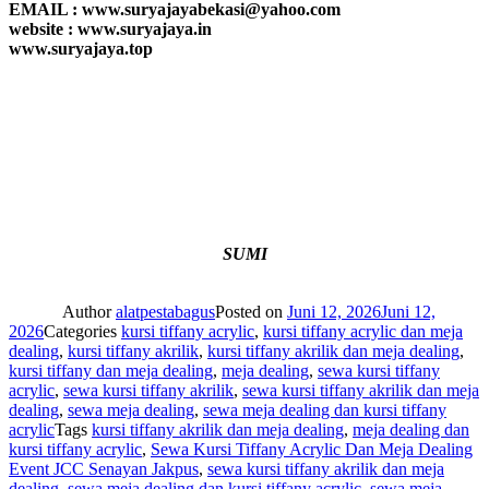
EMAIL : www.suryajayabekasi@yahoo.com
website : www.suryajaya.in
www.suryajaya.top
SUMI
Author
alatpestabagus
Posted on
Juni 12, 2026
Juni 12,
2026
Categories
kursi tiffany acrylic
,
kursi tiffany acrylic dan meja
dealing
,
kursi tiffany akrilik
,
kursi tiffany akrilik dan meja dealing
,
kursi tiffany dan meja dealing
,
meja dealing
,
sewa kursi tiffany
acrylic
,
sewa kursi tiffany akrilik
,
sewa kursi tiffany akrilik dan meja
dealing
,
sewa meja dealing
,
sewa meja dealing dan kursi tiffany
acrylic
Tags
kursi tiffany akrilik dan meja dealing
,
meja dealing dan
kursi tiffany acrylic
,
Sewa Kursi Tiffany Acrylic Dan Meja Dealing
Event JCC Senayan Jakpus
,
sewa kursi tiffany akrilik dan meja
dealing
,
sewa meja dealing dan kursi tiffany acrylic
,
sewa meja