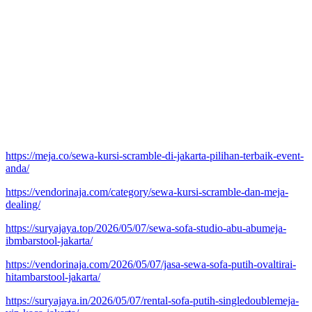
https://meja.co/sewa-kursi-scramble-di-jakarta-pilihan-terbaik-event-
anda/
https://vendorinaja.com/category/sewa-kursi-scramble-dan-meja-
dealing/
https://suryajaya.top/2026/05/07/sewa-sofa-studio-abu-abumeja-
ibmbarstool-jakarta/
https://vendorinaja.com/2026/05/07/jasa-sewa-sofa-putih-ovaltirai-
hitambarstool-jakarta/
https://suryajaya.in/2026/05/07/rental-sofa-putih-singledoublemeja-