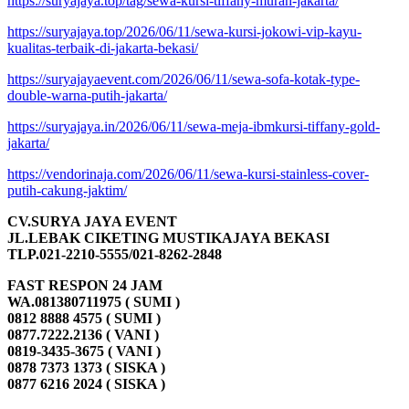
https://suryajaya.top/tag/sewa-kursi-tiffany-murah-jakarta/
https://suryajaya.top/2026/06/11/sewa-kursi-jokowi-vip-kayu-
kualitas-terbaik-di-jakarta-bekasi/
https://suryajayaevent.com/2026/06/11/sewa-sofa-kotak-type-
double-warna-putih-jakarta/
https://suryajaya.in/2026/06/11/sewa-meja-ibmkursi-tiffany-gold-
jakarta/
https://vendorinaja.com/2026/06/11/sewa-kursi-stainless-cover-
putih-cakung-jaktim/
CV.SURYA JAYA EVENT
JL.LEBAK CIKETING MUSTIKAJAYA BEKASI
TLP.021-2210-5555/021-8262-2848
FAST RESPON 24 JAM
WA.081380711975 ( SUMI )
0812 8888 4575 ( SUMI )
0877.7222.2136 ( VANI )
0819-3435-3675 ( VANI )
0878 7373 1373 ( SISKA )
0877 6216 2024 ( SISKA )