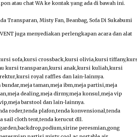
lpon atau chat WA ke kontak yang ada di bawah ini.
EVENT juga menyediakan perlengkapan acara dan alat
ursi sofa,kursi crossback,kursi olivia,kursi tiffany,kur
au kursi transparan,kursi anak,kursi kuliah,kursi
rektur,kursi royal raffles dan lain-lainnya.
 bundar,meja taman,meja ibm,meja partisi,meja
an,meja dealing,meja dirmy,meja konsul,meja vip
ip,meja barstool dan lain-lainnya.
nda roder,tenda plafon,tenda konvensional,tenda
 sail cloth tent,tenda kerucut dll.
garden,backdrop,podium,sirine peresmian,gong
peresmian,partisi,misty cool,ac portable,air