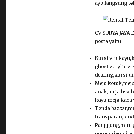
ayo langsung te
CV SURYA JAYA 
pesta yaitu :
Kursi vip kayu,k
ghost acrylic at
dealing,kursi di
Meja kotak,meja
anak,meja leseh
kayu,meja kaca v
Tenda bazzar,te
transparan,tenda
Panggung,mini 
peresmian,pita 