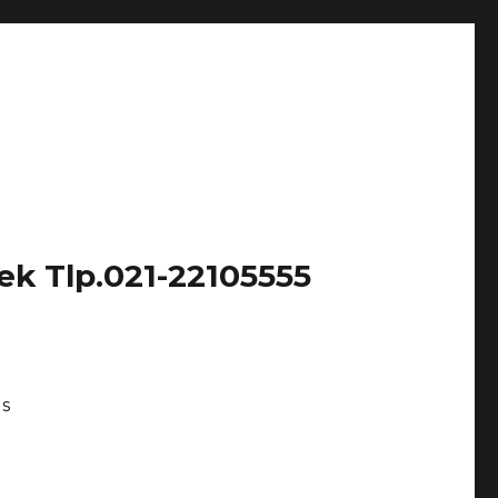
k Tlp.021-22105555
Us