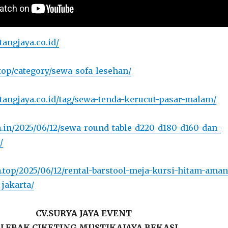
tangjaya.co.id/
.top/category/sewa-sofa-lesehan/
tangjaya.co.id/tag/sewa-tenda-kerucut-pasar-malam/
ya.in/2025/06/12/sewa-round-table-d220-d180-d160-dan-
/
ya.top/2025/06/12/rental-barstool-meja-kursi-hitam-aman
-jakarta/
CV.SURYA JAYA EVENT
L.LEBAK CIKETING MUSTIKAJAYA BEKASI