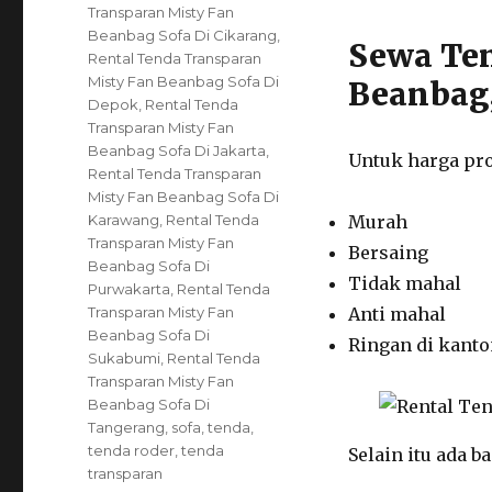
Transparan Misty Fan
Beanbag Sofa Di Cikarang
,
Sewa Ten
Rental Tenda Transparan
Misty Fan Beanbag Sofa Di
Beanbag,
Depok
,
Rental Tenda
Transparan Misty Fan
Beanbag Sofa Di Jakarta
,
Untuk harga pro
Rental Tenda Transparan
Misty Fan Beanbag Sofa Di
Karawang
,
Rental Tenda
Murah
Transparan Misty Fan
Bersaing
Beanbag Sofa Di
Tidak mahal
Purwakarta
,
Rental Tenda
Transparan Misty Fan
Anti mahal
Beanbag Sofa Di
Ringan di kant
Sukabumi
,
Rental Tenda
Transparan Misty Fan
Beanbag Sofa Di
Tangerang
,
sofa
,
tenda
,
tenda roder
,
tenda
Selain itu ada b
transparan