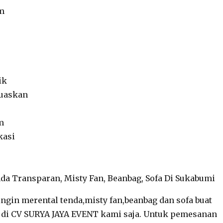
am
ik
uaskan
m
kasi
ingin merental tenda,misty fan,beanbag dan sofa buat
l di CV SURYA JAYA EVENT kami saja. Untuk pemesanan