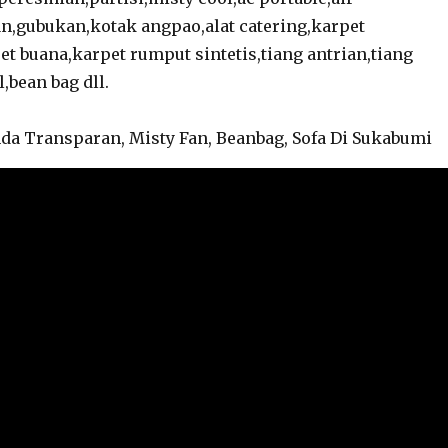
n,gubukan,kotak angpao,alat catering,karpet
t buana,karpet rumput sintetis,tiang antrian,tiang
,bean bag dll.