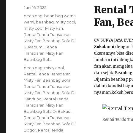
Rental 
Posted
Juni 16, 2025
on
Categories
bean bag
,
bean bag warna
Fan, Be
warni
,
beanbag
,
misty cool
,
misty cool
,
Misty Fan
,
Rental Tenda Transparan
CV SURYA JAYA EVE
Misty Fan Beanbag Sofa Di
Sukabumi
dengan k
Sukabumi
,
Tenda
Transparan Misty Fan
ukurannya bisa dis
Beanbag Sofa
modern ini dilengk
fan akan mengelua
Tags
bean bag
,
misty cool
,
dan sejuk. Beanbag
Rental Tenda Transparan
Dijamin beanbag p
Misty Fan Beanbag Sofa
,
dalam kondisi bagu
Rental Tenda Transparan
nyaman,kokoh,bersi
Misty Fan Beanbag Sofa Di
Bandung
,
Rental Tenda
Transparan Misty Fan
Beanbag Sofa Di Bekasi
,
Rental Tenda Transparan
Rental Tenda Tra
Misty Fan Beanbag Sofa Di
Bogor
,
Rental Tenda