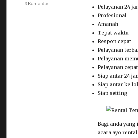
pada
3 Komentar
Pelayanan 24 j
Rental
Profesional
Tenda
Transparan,
Amanah
Misty
Tepat waktu
Fan,
Respon cepat
Beanbag,
Sofa
Pelayanan terba
Di
Pelayanan mem
Sukabumi
Pelayanan cepat
Siap antar 24 ja
Siap antar ke lo
Siap setting
Bagi anda yang 
acara ayo renta