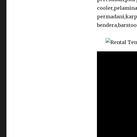
cooler,pelamina
permadani,karpe
bendera,barstool