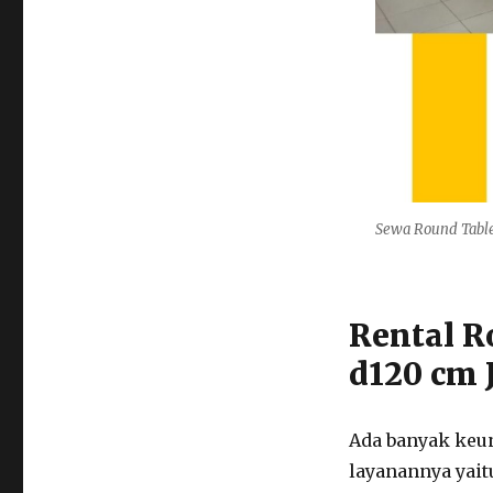
Sewa Round Table
Rental R
d120 cm 
Ada banyak keun
layanannya yaitu