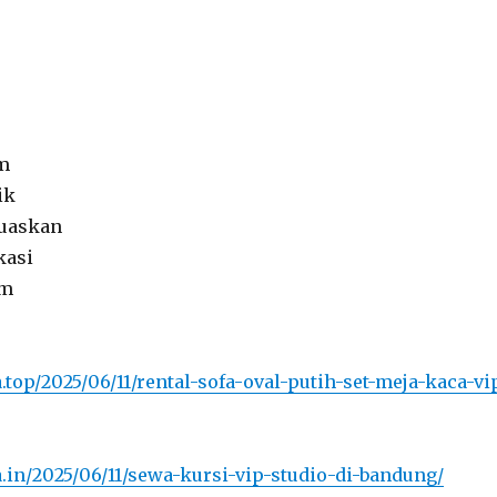
am
ik
uaskan
kasi
am
a.top/2025/06/11/rental-sofa-oval-putih-set-meja-kaca-vi
a.in/2025/06/11/sewa-kursi-vip-studio-di-bandung/