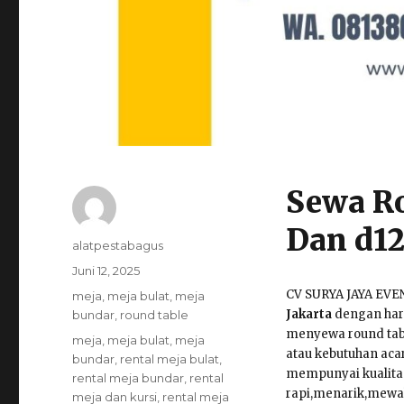
Sewa Ro
Dan d12
Author
alatpestabagus
Posted
Juni 12, 2025
on
CV SURYA JAYA EV
Categories
meja
,
meja bulat
,
meja
Jakarta
dengan harg
bundar
,
round table
menyewa round tabl
Tags
meja
,
meja bulat
,
meja
atau kebutuhan acar
bundar
,
rental meja bulat
,
mempunyai kualitas
rental meja bundar
,
rental
rapi,menarik,mewah 
meja dan kursi
,
rental meja