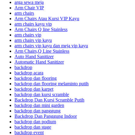
arga sewa meja
Arm Chair VIP
arm chairs
Arm Chairs Atau Kursi VIP Kayu
arm chairs kayu vip
Arm Chairs Q line Stainless
arm chairs vip
arm chairs vip kayu
arm chairs vip kayu dan meja vip kayu
Arm Chairs,Q Line Stainless
Auto Hand Sanitizer
Automatic Hand Sanitizer
backdrop
backdrop acara
backdrop dan flooring
backdrop dan flooring melaminto putih
backdrop dan karpet
backdrop dan kursi scramble
Backdrop Dan Kursi Scramble Putih
backdrop dan mini garden
backdrop dan panggung
Backdrop Dan Panggung Indoor
backdrop dan podium
backdrop dan stage
backdrop event