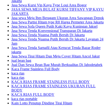
Jakarta
Jasa Sewa Kursi Vip Kayu Type Loui Area Bogor
JASA SEWA MEJA BULAT KURSI TIFFANY VIP KAYU
JAKARTA
Jasa sewa Meja Ibm Beragam Ukuran Area Sawangan Depok
Jasa Sewa Partisi Hitam type R8 Harga Permeter Area Jakarta
Jasa Sewa Sofa Queen Putih Kaki Kayu Kuningan Jaksel
Jasa Sewa Tenda Konvensional Transparan Di Jakarta
Jasa Sewa Tenda Nuansa Putih Bersih Di Jakarta
Jasa Sewa Tenda Nuansa Putih Bersih Di Jakarta Layanan 24
Jam
Jasa Sewa Tenda Sarnafil Atau Kerucut Tenda Bazar Roder
jakarta
Jasa Sewa Tirai Hitam Dan Meja Cover Hitam Ancol Jakut
jual bean bag
Jual Dan Sewa Bean Bag Murah Berkualitas Di Jabodetabek
Kaca Frame Stainless Full Body
kaca rias
kaca rias
KACA RIAS FRAME STAINLESS FULL BODY
KACA RIAS FRAME STAINLESS UKURAN FULL
BODY
KACA RIAS FULL BODY
kaca rias portable
Kain Lotto Penutup Dinding Tirai Hitam