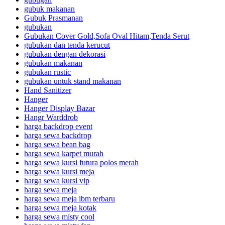
gubuk makanan
Gubuk Prasmanan
gubukan
Gubukan Cover Gold,Sofa Oval Hitam,Tenda Serut
gubukan dan tenda kerucut
gubukan dengan dekorasi
gubukan makanan
gubukan rustic
gubukan untuk stand makanan
Hand Sanitizer
Hanger
Hanger Display Bazar
Hangr Warddrob
harga backdrop event
harga sewa backdrop
harga sewa bean bag
harga sewa karpet murah
harga sewa kursi futura polos merah
harga sewa kursi meja
harga sewa kursi vip
harga sewa meja
harga sewa meja ibm terbaru
harga sewa meja kotak
harga sewa misty cool