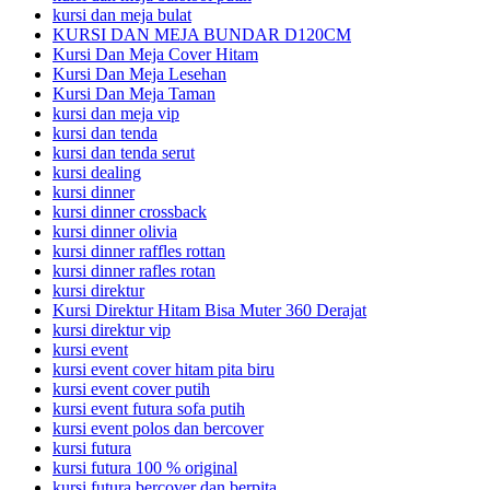
kursi dan meja bulat
KURSI DAN MEJA BUNDAR D120CM
Kursi Dan Meja Cover Hitam
Kursi Dan Meja Lesehan
Kursi Dan Meja Taman
kursi dan meja vip
kursi dan tenda
kursi dan tenda serut
kursi dealing
kursi dinner
kursi dinner crossback
kursi dinner olivia
kursi dinner raffles rottan
kursi dinner rafles rotan
kursi direktur
Kursi Direktur Hitam Bisa Muter 360 Derajat
kursi direktur vip
kursi event
kursi event cover hitam pita biru
kursi event cover putih
kursi event futura sofa putih
kursi event polos dan bercover
kursi futura
kursi futura 100 % original
kursi futura bercover dan berpita