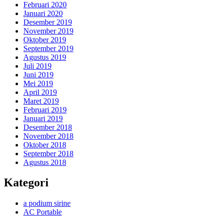
Februari 2020
Januari 2020
Desember 2019
November 2019
Oktober 2019
September 2019
Agustus 2019
Juli 2019
Juni 2019
Mei 2019
April 2019
Maret 2019
Februari 2019
Januari 2019
Desember 2018
November 2018
Oktober 2018
September 2018
Agustus 2018
Kategori
a podium sirine
AC Portable