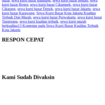
bazar
,
sewa kursi bazar Bandung
,
sewa kursi bazar Bekasi
,
sewa
kursi bazar Bogor
,
sewa kursi bazar Cikampek
,
sewa kursi bazar
Cikarang
,
sewa kursi bazar Depok
,
sewa kursi bazar Jakarta
,
sewa
kursi bazar Karawang
,
Sewa Kursi Bazar Kota Jakarta Kualitas
Terbaik Dan Murah
,
sewa kursi bazar Purwakarta
,
sewa kursi bazar
Tangerang
,
sewa kursi kualitas terbaik
,
sewa kursi murah
berkualitas
13 Komentar
pada Sewa Kursi Bazar Kualitas Terbaik
Kota Jakarta
RESPON CEPAT
Kami Sudah Divaksin