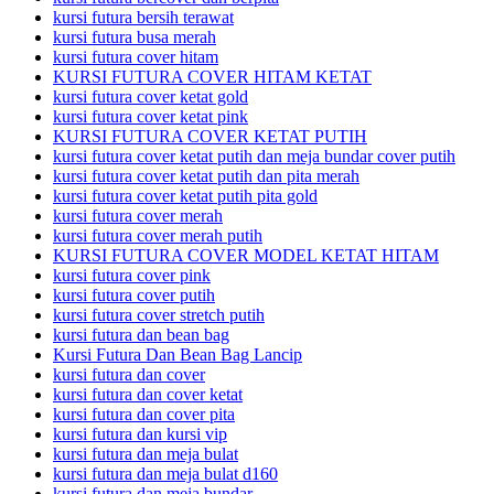
kursi futura bersih terawat
kursi futura busa merah
kursi futura cover hitam
KURSI FUTURA COVER HITAM KETAT
kursi futura cover ketat gold
kursi futura cover ketat pink
KURSI FUTURA COVER KETAT PUTIH
kursi futura cover ketat putih dan meja bundar cover putih
kursi futura cover ketat putih dan pita merah
kursi futura cover ketat putih pita gold
kursi futura cover merah
kursi futura cover merah putih
KURSI FUTURA COVER MODEL KETAT HITAM
kursi futura cover pink
kursi futura cover putih
kursi futura cover stretch putih
kursi futura dan bean bag
Kursi Futura Dan Bean Bag Lancip
kursi futura dan cover
kursi futura dan cover ketat
kursi futura dan cover pita
kursi futura dan kursi vip
kursi futura dan meja bulat
kursi futura dan meja bulat d160
kursi futura dan meja bundar