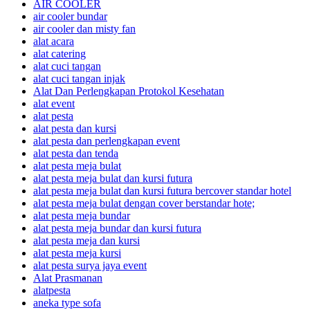
AIR COOLER
air cooler bundar
air cooler dan misty fan
alat acara
alat catering
alat cuci tangan
alat cuci tangan injak
Alat Dan Perlengkapan Protokol Kesehatan
alat event
alat pesta
alat pesta dan kursi
alat pesta dan perlengkapan event
alat pesta dan tenda
alat pesta meja bulat
alat pesta meja bulat dan kursi futura
alat pesta meja bulat dan kursi futura bercover standar hotel
alat pesta meja bulat dengan cover berstandar hote;
alat pesta meja bundar
alat pesta meja bundar dan kursi futura
alat pesta meja dan kursi
alat pesta meja kursi
alat pesta surya jaya event
Alat Prasmanan
alatpesta
aneka type sofa