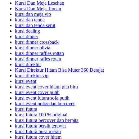
Kursi Dan Meja Lesehan
Kursi Dan Meja Taman
kursi dan meja vip
kursi dan tenda
kursi dan tenda serut
kursi dealing
kursi dinner
kursi dinner crossback
kursi dinner olivia
kursi dinner raffles rottan
kursi dinner rafles rotan
kursi direktur
Kursi Direktur Hitam Bisa Muter 360 Derajat
kursi direktur vip
kursi event
kursi event cover hitam pita biru
kursi event cover putih
kursi event futura sofa putih
kursi event polos dan bercover
kursi futura
kursi futura 100 % original
kursi futura bercover dan berpita
kursi futura bersih terawat
kursi futura busa merah
kursi futura cover hitam