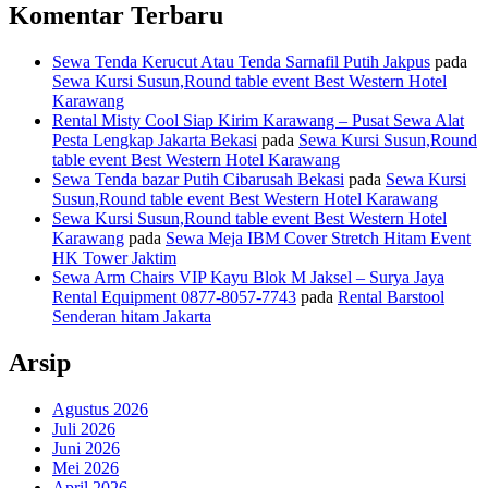
Komentar Terbaru
Sewa Tenda Kerucut Atau Tenda Sarnafil Putih Jakpus
pada
Sewa Kursi Susun,Round table event Best Western Hotel
Karawang
Rental Misty Cool Siap Kirim Karawang – Pusat Sewa Alat
Pesta Lengkap Jakarta Bekasi
pada
Sewa Kursi Susun,Round
table event Best Western Hotel Karawang
Sewa Tenda bazar Putih Cibarusah Bekasi
pada
Sewa Kursi
Susun,Round table event Best Western Hotel Karawang
Sewa Kursi Susun,Round table event Best Western Hotel
Karawang
pada
Sewa Meja IBM Cover Stretch Hitam Event
HK Tower Jaktim
Sewa Arm Chairs VIP Kayu Blok M Jaksel – Surya Jaya
Rental Equipment 0877-8057-7743
pada
Rental Barstool
Senderan hitam Jakarta
Arsip
Agustus 2026
Juli 2026
Juni 2026
Mei 2026
April 2026