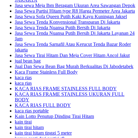
Jasa sewa Meja Ibm Beragam Ukuran Area Sawangan Depok
Jasa Sewa Partisi Hitam type R8 Harga Permeter Area Jakarta
Jasa Sewa Sofa Queen Putih Kaki Kayu Kuningan Jaksel
Jasa Sewa Tenda Konvensional Transparan Di Jakarta
Jasa Sewa Tenda Nuansa Putih Bersih Di Jakarta
Jasa Sewa Tenda Nuansa Putih Bersih Di Jakarta Layanan 24
Jam
Jasa Sewa Tenda Sarnafil Atau Kerucut Tenda Bazar Roder
jakarta
Jasa Sewa Tirai Hitam Dan Meja Cover Hitam Ancol Jakut
jual bean bag
Jual Dan Sewa Bean Bag Murah Berkualitas Di Jabodetabek
Kaca Frame Stainless Full Body
kaca rias
kaca rias
KACA RIAS FRAME STAINLESS FULL BODY
KACA RIAS FRAME STAINLESS UKURAN FULL
BODY
KACA RIAS FULL BODY
kaca rias portable
Kain Lotto Penutup Dinding Tirai Hitam
kain tirai
kain tirai hitam
kain tirai hitam tinggi 5 meter