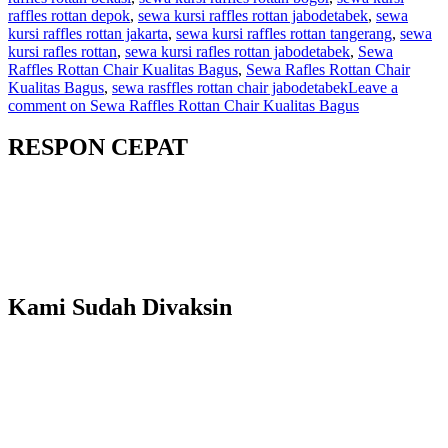
raffles rottan depok
,
sewa kursi raffles rottan jabodetabek
,
sewa
kursi raffles rottan jakarta
,
sewa kursi raffles rottan tangerang
,
sewa
kursi rafles rottan
,
sewa kursi rafles rottan jabodetabek
,
Sewa
Raffles Rottan Chair Kualitas Bagus
,
Sewa Rafles Rottan Chair
Kualitas Bagus
,
sewa rasffles rottan chair jabodetabek
Leave a
comment
on Sewa Raffles Rottan Chair Kualitas Bagus
RESPON CEPAT
Kami Sudah Divaksin