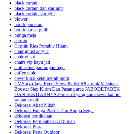
black curtain
black curtain dan starlight
black curtain starlight
blower
booth pameran
booth partisi putih
bunga meja
cermin
Cermin Rias Portable Hitam
chair ghost acrylic
chair ghsot
chairs vip kayu jati
clothesline gantungan baju
coffee table
cover kursi ketat merah putih
CV.Surya Jaya Event Sewa Partisi R8 Untuk Vaksinasi
Booster Siap Kirim Dan Pasang area JABODETABEK
DAN SEKITARNYA.Partisi r8 yang kami sewa kan ini
sangat kokoh
Dekorasi Akad Nikah
Dekorasi Bunga Plastik Dan Bunga Segar
dekorasi pernikahan
Dekorasi Pernikahan Di Rumah
Dekorasi Pesta
Dekorasi Pesta Outdoor