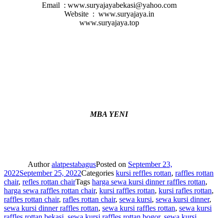
Email : www.suryajayabekasi@yahoo.com
Website : www.suryajaya.in
www.suryajaya.top
MBA YENI
Author
alatpestabagus
Posted on
September 23,
2022
September 25, 2022
Categories
kursi reffles rottan
,
raffles rottan
chair
,
refles rottan chair
Tags
harga sewa kursi dinner raffles rottan
,
harga sewa raffles rottan chair
,
kursi raffles rottan
,
kursi rafles rottan
,
raffles rottan chair
,
rafles rottan chair
,
sewa kursi
,
sewa kursi dinner
,
sewa kursi dinner raffles rottan
,
sewa kursi raffles rottan
,
sewa kursi
raffles rottan bekasi
,
sewa kursi raffles rottan bogor
,
sewa kursi