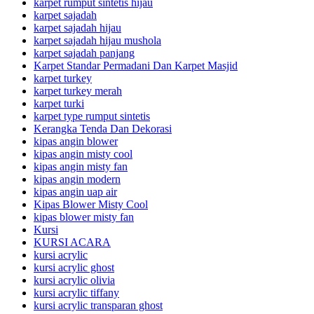
karpet rumput sintetis hijau
karpet sajadah
karpet sajadah hijau
karpet sajadah hijau mushola
karpet sajadah panjang
Karpet Standar Permadani Dan Karpet Masjid
karpet turkey
karpet turkey merah
karpet turki
karpet type rumput sintetis
Kerangka Tenda Dan Dekorasi
kipas angin blower
kipas angin misty cool
kipas angin misty fan
kipas angin modern
kipas angin uap air
Kipas Blower Misty Cool
kipas blower misty fan
Kursi
KURSI ACARA
kursi acrylic
kursi acrylic ghost
kursi acrylic olivia
kursi acrylic tiffany
kursi acrylic transparan ghost