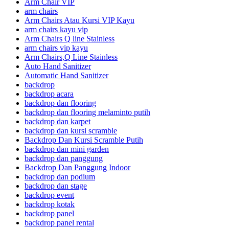
Arm Chair VIP
arm chairs
Arm Chairs Atau Kursi VIP Kayu
arm chairs kayu vip
Arm Chairs Q line Stainless
arm chairs vip kayu
Arm Chairs,Q Line Stainless
Auto Hand Sanitizer
Automatic Hand Sanitizer
backdrop
backdrop acara
backdrop dan flooring
backdrop dan flooring melaminto putih
backdrop dan karpet
backdrop dan kursi scramble
Backdrop Dan Kursi Scramble Putih
backdrop dan mini garden
backdrop dan panggung
Backdrop Dan Panggung Indoor
backdrop dan podium
backdrop dan stage
backdrop event
backdrop kotak
backdrop panel
backdrop panel rental