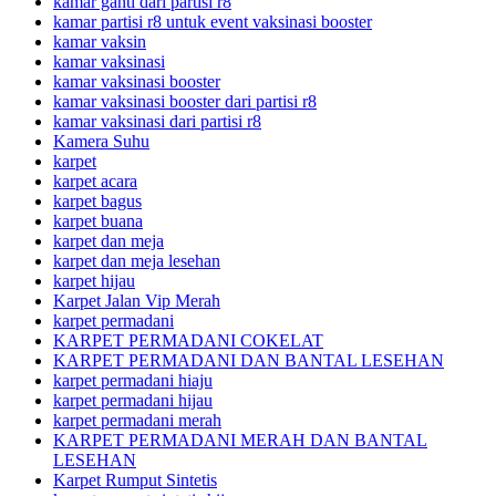
kamar ganti dari partisi r8
kamar partisi r8 untuk event vaksinasi booster
kamar vaksin
kamar vaksinasi
kamar vaksinasi booster
kamar vaksinasi booster dari partisi r8
kamar vaksinasi dari partisi r8
Kamera Suhu
karpet
karpet acara
karpet bagus
karpet buana
karpet dan meja
karpet dan meja lesehan
karpet hijau
Karpet Jalan Vip Merah
karpet permadani
KARPET PERMADANI COKELAT
KARPET PERMADANI DAN BANTAL LESEHAN
karpet permadani hiaju
karpet permadani hijau
karpet permadani merah
KARPET PERMADANI MERAH DAN BANTAL
LESEHAN
Karpet Rumput Sintetis