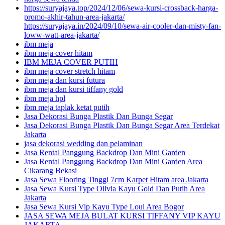
https://suryajaya.top/2024/12/06/sewa-kursi-crossback-harga-
promo-akhir-tahun-area-jakarta/
https://suryajaya.in/2024/09/10/sewa-air-cooler-dan-misty-fan-
loww-watt-area-jakarta/
ibm meja
ibm meja cover hitam
IBM MEJA COVER PUTIH
ibm meja cover stretch hitam
ibm meja dan kursi futura
ibm meja dan kursi tiffany gold
ibm meja hpl
ibm meja taplak ketat putih
Jasa Dekorasi Bunga Plastik Dan Bunga Segar
Jasa Dekorasi Bunga Plastik Dan Bunga Segar Area Terdekat
Jakarta
jasa dekorasi wedding dan pelaminan
Jasa Rental Panggung Backdrop Dan Mini Garden
Jasa Rental Panggung Backdrop Dan Mini Garden Area
Cikarang Bekasi
Jasa Sewa Flooring Tinggi 7cm Karpet Hitam area Jakarta
Jasa Sewa Kursi Type Olivia Kayu Gold Dan Putih Area
Jakarta
Jasa Sewa Kursi Vip Kayu Type Loui Area Bogor
JASA SEWA MEJA BULAT KURSI TIFFANY VIP KAYU
JAKARTA