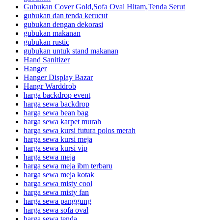
Gubukan Cover Gold,Sofa Oval Hitam,Tenda Serut
gubukan dan tenda kerucut
gubukan dengan dekorasi
gubukan makanan
gubukan rustic
gubukan untuk stand makanan
Hand Sanitizer
Hanger
Hanger Display Bazar
Hangr Warddrob
harga backdrop event
harga sewa backdrop
harga sewa bean bag
harga sewa karpet murah
harga sewa kursi futura polos merah
harga sewa kursi meja
harga sewa kursi vip
harga sewa meja
harga sewa meja ibm terbaru
harga sewa meja kotak
harga sewa misty cool
harga sewa misty fan
harga sewa panggung
harga sewa sofa oval
harga sewa tenda