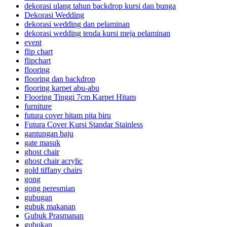
dekorasi ulang tahun backdrop kursi dan bunga
Dekorasi Wedding
dekorasi wedding dan pelaminan
dekorasi wedding tenda kursi meja pelaminan
event
flip chart
flipchart
flooring
flooring dan backdrop
flooring karpet abu-abu
Flooring Tinggi 7cm Karpet Hitam
furniture
futura cover hitam pita biru
Futura Cover Kursi Standar Stainless
gantungan baju
gate masuk
ghost chair
ghost chair acrylic
gold tiffany chairs
gong
gong peresmian
gubugan
gubuk makanan
Gubuk Prasmanan
gubukan