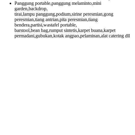
Panggung portable,panggung melaminto,mini
garden,backdrop,
tirai,lampu panggung,podium,sirine peresmian,gong
peresmian,tiang antrian,pita peresmian,tiang
bendera,partisi,wastafel portable,
barstool,bean bag,rumput sintetis,karpet buana,karpet
permadani,gubukan,kotak angpao,pelaminan,alat catering dll