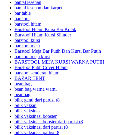
bantal lesehan
bantal lesehan dan karpet
bar table
barstool
barstool hitam
Barstool Hitam Kursi Bar Kotak
Barstool Hitam Kursi Silinder
barstool kursi
barstool meja
Barstool Meja Bar Putih Dan Kursi Bar Putih
barstool meja kursi
BARSTOOL MEJA KURSI WARNA PUTIH
Barstool Putih Cover Hitam
barstool senderan hitam
BAZAR TENT
bean bag
bean bag warna warni
beanbag
bilik ganti dari partisi r8
bilik vaksin
bilik vaksinasi
bilik vaksinasi booster
bilik vaksinasi booster dari partisi r8
bilik vaksinasi dari partisi r8
bilik vaksinasi partisi r8