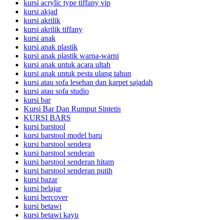
kursi acrylic type tiffany vip
kursi akjad
kursi akrilik
kursi akrilik tiffany
kursi anak
kursi anak plastik
kursi anak plastik warna-warni
kursi anak untuk acara ultah
kursi anak untuk pesta ulang tahun
kursi atau sofa lesehan dan karpet sajadah
kursi atau sofa studio
kursi bar
Kursi Bar Dan Rumput Sintetis
KURSI BARS
kursi barstool
kursi barstool model baru
kursi barstool sendera
kursi barstool senderan
kursi barstool senderan hitam
kursi barstool senderan putih
kursi bazar
kursi belajar
kursi bercover
kursi betawi
kursi betawi kayu