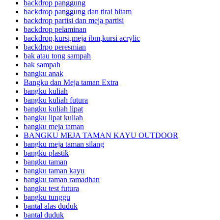
backdrop panggung
backdrop panggung dan tirai hitam
backdrop partisi dan meja partisi
backdrop pelaminan
backdrop,kursi,meja ibm,kursi acrylic
backdrpo peresmian
bak atau tong sampah
bak sampah
bangku anak
Bangku dan Meja taman Extra
bangku kuliah
bangku kuliah futura
bangku kuliah lipat
bangku lipat kuliah
bangku meja taman
BANGKU MEJA TAMAN KAYU OUTDOOR
bangku meja taman silang
bangku plastik
bangku taman
bangku taman kayu
bangku taman ramadhan
bangku test futura
bangku tunggu
bantal alas duduk
bantal duduk