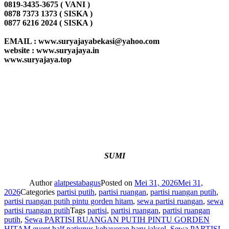
0819-3435-3675 ( VANI )
0878 7373 1373 ( SISKA )
0877 6216 2024 ( SISKA )
EMAIL : www.suryajayabekasi@yahoo.com
website : www.suryajaya.in
www.suryajaya.top
SUMI
Author
alatpestabagus
Posted on
Mei 31, 2026
Mei 31,
2026
Categories
partisi putih
,
partisi ruangan
,
partisi ruangan putih
,
partisi ruangan putih pintu gorden hitam
,
sewa partisi ruangan
,
sewa
partisi ruangan putih
Tags
partisi
,
partisi ruangan
,
partisi ruangan
putih
,
Sewa PARTISI RUANGAN PUTIH PINTU GORDEN
HITAM event half patiunus kebayoran baru jaksel
,
Sewa PARTISI