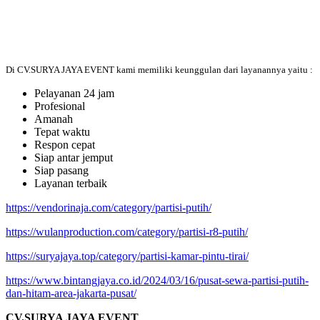
Di CV.SURYA JAYA EVENT kami memiliki keunggulan dari layanannya yaitu :
Pelayanan 24 jam
Profesional
Amanah
Tepat waktu
Respon cepat
Siap antar jemput
Siap pasang
Layanan terbaik
https://vendorinaja.com/category/partisi-putih/
https://wulanproduction.com/category/partisi-r8-putih/
https://suryajaya.top/category/partisi-kamar-pintu-tirai/
https://www.bintangjaya.co.id/2024/03/16/pusat-sewa-partisi-putih-
dan-hitam-area-jakarta-pusat/
CV.SURYA JAYA EVENT