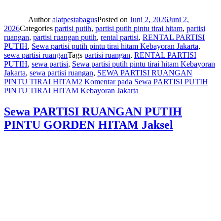
Author
alatpestabagus
Posted on
Juni 2, 2026
Juni 2,
2026
Categories
partisi putih
,
partisi putih pintu tirai hitam
,
partisi
ruangan
,
partisi ruangan putih
,
rental partisi
,
RENTAL PARTISI
PUTIH
,
Sewa partisi putih pintu tirai hitam Kebayoran Jakarta
,
sewa partisi ruangan
Tags
partisi ruangan
,
RENTAL PARTISI
PUTIH
,
sewa partisi
,
Sewa partisi putih pintu tirai hitam Kebayoran
Jakarta
,
sewa partisi ruangan
,
SEWA PARTISI RUANGAN
PINTU TIRAI HITAM
2 Komentar
pada Sewa PARTISI PUTIH
PINTU TIRAI HITAM Kebayoran Jakarta
Sewa PARTISI RUANGAN PUTIH
PINTU GORDEN HITAM Jaksel