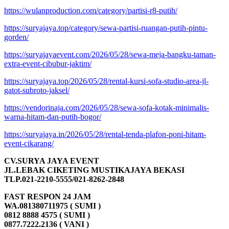
https://wulanproduction.com/category/partisi-r8-putih/
https://suryajaya.top/category/sewa-partisi-ruangan-putih-pintu-
gorden/
https://suryajayaevent.com/2026/05/28/sewa-meja-bangku-taman-
extra-event-cibubur-jaktim/
https://suryajaya.top/2026/05/28/rental-kursi-sofa-studio-area-jl-
gatot-subroto-jaksel/
https://vendorinaja.com/2026/05/28/sewa-sofa-kotak-minimalis-
warna-hitam-dan-putih-bogor/
https://suryajaya.in/2026/05/28/rental-tenda-plafon-poni-hitam-
event-cikarang/
CV.SURYA JAYA EVENT
JL.LEBAK CIKETING MUSTIKAJAYA BEKASI
TLP.021-2210-5555/021-8262-2848
FAST RESPON 24 JAM
WA.081380711975 ( SUMI )
0812 8888 4575 ( SUMI )
0877.7222.2136 ( VANI )