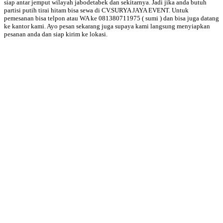
siap antar jemput wilayah jabodetabek dan sekitarnya. Jadi jika anda butuh
partisi putih tirai hitam bisa sewa di CV.SURYA JAYA EVENT. Untuk
pemesanan bisa telpon atau WA ke 081380711975 ( sumi ) dan bisa juga datang
ke kantor kami. Ayo pesan sekarang juga supaya kami langsung menyiapkan
pesanan anda dan siap kirim ke lokasi.