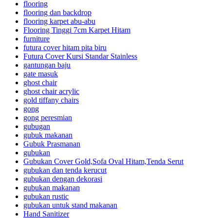
flooring
flooring dan backdrop
flooring karpet abu-abu
Flooring Tinggi 7cm Karpet Hitam
furniture
futura cover hitam pita biru
Futura Cover Kursi Standar Stainless
gantungan baju
gate masuk
ghost chair
ghost chair acrylic
gold tiffany chairs
gong
gong peresmian
gubugan
gubuk makanan
Gubuk Prasmanan
gubukan
Gubukan Cover Gold,Sofa Oval Hitam,Tenda Serut
gubukan dan tenda kerucut
gubukan dengan dekorasi
gubukan makanan
gubukan rustic
gubukan untuk stand makanan
Hand Sanitizer