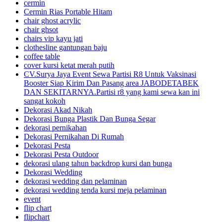
cermin
Cermin Rias Portable Hitam
chair ghost acrylic
chair ghsot
chairs vip kayu jati
clothesline gantungan baju
coffee table
cover kursi ketat merah putih
CV.Surya Jaya Event Sewa Partisi R8 Untuk Vaksinasi
Booster Siap Kirim Dan Pasang area JABODETABEK
DAN SEKITARNYA.Partisi r8 yang kami sewa kan ini
sangat kokoh
Dekorasi Akad Nikah
Dekorasi Bunga Plastik Dan Bunga Segar
dekorasi pernikahan
Dekorasi Pernikahan Di Rumah
Dekorasi Pesta
Dekorasi Pesta Outdoor
dekorasi ulang tahun backdrop kursi dan bunga
Dekorasi Wedding
dekorasi wedding dan pelaminan
dekorasi wedding tenda kursi meja pelaminan
event
flip chart
flipchart