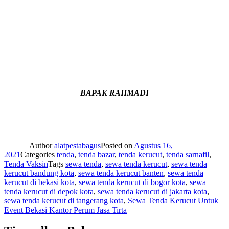
BAPAK RAHMADI
Author
alatpestabagus
Posted on
Agustus 16,
2021
Categories
tenda
,
tenda bazar
,
tenda kerucut
,
tenda sarnafil
,
Tenda Vaksin
Tags
sewa tenda
,
sewa tenda kerucut
,
sewa tenda
kerucut bandung kota
,
sewa tenda kerucut banten
,
sewa tenda
kerucut di bekasi kota
,
sewa tenda kerucut di bogor kota
,
sewa
tenda kerucut di depok kota
,
sewa tenda kerucut di jakarta kota
,
sewa tenda kerucut di tangerang kota
,
Sewa Tenda Kerucut Untuk
Event Bekasi Kantor Perum Jasa Tirta