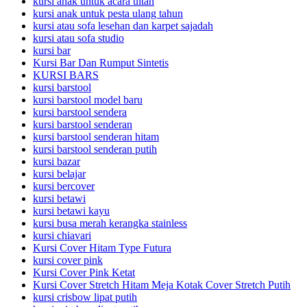
kursi anak untuk acara ultah
kursi anak untuk pesta ulang tahun
kursi atau sofa lesehan dan karpet sajadah
kursi atau sofa studio
kursi bar
Kursi Bar Dan Rumput Sintetis
KURSI BARS
kursi barstool
kursi barstool model baru
kursi barstool sendera
kursi barstool senderan
kursi barstool senderan hitam
kursi barstool senderan putih
kursi bazar
kursi belajar
kursi bercover
kursi betawi
kursi betawi kayu
kursi busa merah kerangka stainless
kursi chiavari
Kursi Cover Hitam Type Futura
kursi cover pink
Kursi Cover Pink Ketat
Kursi Cover Stretch Hitam Meja Kotak Cover Stretch Putih
kursi crisbow lipat putih