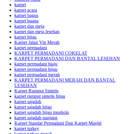
karpet
karpet acara
karpet bagus
karpet buana
karpet dan meja
karpet dan meja lesehan
karpet hijau
Karpet Jalan Vip Merah
karpet permadani
KARPET PERMADANI COKELAT
KARPET PERMADANI DAN BANTAL LESEHAN
karpet permadani hiaju
karpet permadani hijau
karpet permadani merah
KARPET PERMADANI MERAH DAN BANTAL
LESEHAN
Karpet Rumput Sintetis
karpet rumput sintetis hijau
karpet sajadah
karpet sajadah hijau
karpet sajadah hijau mushola
karpet sajadah panjang
Karpet Standar Permadani Dan Karpet Masjid
karpet turkey
karpet turkey merah