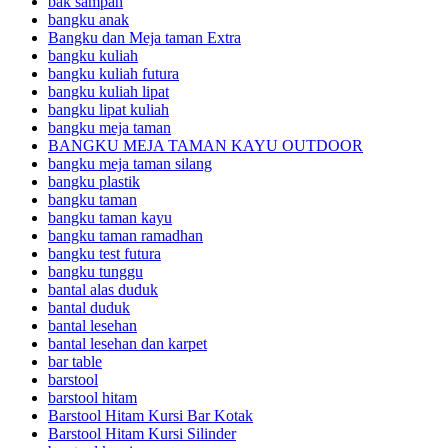
bak sampah
bangku anak
Bangku dan Meja taman Extra
bangku kuliah
bangku kuliah futura
bangku kuliah lipat
bangku lipat kuliah
bangku meja taman
BANGKU MEJA TAMAN KAYU OUTDOOR
bangku meja taman silang
bangku plastik
bangku taman
bangku taman kayu
bangku taman ramadhan
bangku test futura
bangku tunggu
bantal alas duduk
bantal duduk
bantal lesehan
bantal lesehan dan karpet
bar table
barstool
barstool hitam
Barstool Hitam Kursi Bar Kotak
Barstool Hitam Kursi Silinder