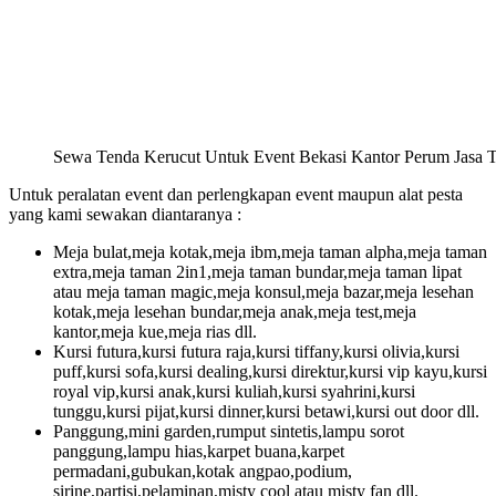
Sewa Tenda Kerucut Untuk Event Bekasi Kantor Perum Jasa T
Untuk peralatan event dan perlengkapan event maupun alat pesta
yang kami sewakan diantaranya :
Meja bulat,meja kotak,meja ibm,meja taman alpha,meja taman
extra,meja taman 2in1,meja taman bundar,meja taman lipat
atau meja taman magic,meja konsul,meja bazar,meja lesehan
kotak,meja lesehan bundar,meja anak,meja test,meja
kantor,meja kue,meja rias dll.
Kursi futura,kursi futura raja,kursi tiffany,kursi olivia,kursi
puff,kursi sofa,kursi dealing,kursi direktur,kursi vip kayu,kursi
royal vip,kursi anak,kursi kuliah,kursi syahrini,kursi
tunggu,kursi pijat,kursi dinner,kursi betawi,kursi out door dll.
Panggung,mini garden,rumput sintetis,lampu sorot
panggung,lampu hias,karpet buana,karpet
permadani,gubukan,kotak angpao,podium,
sirine,partisi,pelaminan,misty cool atau misty fan dll.