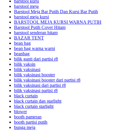
barstool kursi
barstool meja
Barstool Meja Bar Putih Dan Kursi Bar Putih
barstool meja kursi
BARSTOOL MEJA KURSI WARNA PUTIH
Barstool Putih Cover Hitam
barstool senderan hitam
BAZAR TENT
bean bag
bean bag warna warni
beanbag
bilik ganti dari partisi r8
bilik vaksin
bilik vaksinasi
bilik vaksinasi booster
bilik vaksinasi booster dari partisi r8
bilik vaksinasi dari partisi r8
bilik vaksinasi partisi r8
black curtain
black curtain dan starlight
black curtain starlight
blower
booth pameran
booth partisi putih
bunga meja