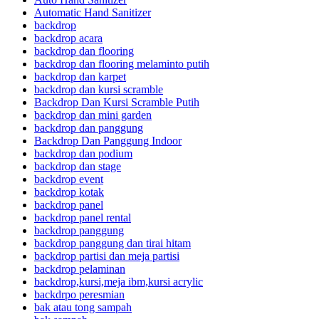
Automatic Hand Sanitizer
backdrop
backdrop acara
backdrop dan flooring
backdrop dan flooring melaminto putih
backdrop dan karpet
backdrop dan kursi scramble
Backdrop Dan Kursi Scramble Putih
backdrop dan mini garden
backdrop dan panggung
Backdrop Dan Panggung Indoor
backdrop dan podium
backdrop dan stage
backdrop event
backdrop kotak
backdrop panel
backdrop panel rental
backdrop panggung
backdrop panggung dan tirai hitam
backdrop partisi dan meja partisi
backdrop pelaminan
backdrop,kursi,meja ibm,kursi acrylic
backdrpo peresmian
bak atau tong sampah