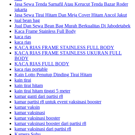
Jasa Sewa Tenda Sarnafil Atau Kerucut Tenda Bazar Roder
jakarta
Jasa Sewa Tirai Hitam Dan Meja Cover Hitam Ancol Jakut
jual bean bag
Jual Dan Sewa Bean Bag Murah Berkualitas Di Jabodetabek
Kaca Frame Stainless Full Body
kaca rias
kaca rias
KACA RIAS FRAME STAINLESS FULL BODY
KACA RIAS FRAME STAINLESS UKURAN FULL
BODY
KACA RIAS FULL BODY
kaca rias portable
Kain Lotto Penutup Dinding Tirai Hitam
kain tirai
kain tirai hitam
kain tirai hitam tinggi 5 meter
kamar ganti dari partisi r8
kamar partisi r8 untuk event vaksinasi booster
kamar vaksin
kamar vaksinasi
kamar vaksinasi booster
kamar vaksinasi booster dari partisi r8
kamar vaksinasi dari partisi r8
Kamera Suhu