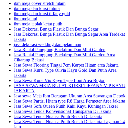
ibm meja cover stretch hitam
ibm meja dan kursi futura
ibm meja dan kursi tiffany gold
ibm meja hpl
ibm meja taplak ketat putih
Jasa Dekorasi Bunga Plastik Dan Bunga Segar
Jasa Dekorasi Bunga Plastik Dan Bunga Segar Area Terdekat
Jakarta
jasa dekorasi wedding dan pelaminan
Jasa Rental Panggung Backdrop Dan Mini Garden
Jasa Rental Panggung Backdrop Dan Mini Garden Area
Cikarang Bekasi
Jasa Sewa Flooring Tinggi 7cm Karpet Hitam area Jakarta
Jasa Sewa Kursi Type Olivia Kayu Gold Dan Putih Area
Jakarta
Jasa Sewa Kursi Vip Kayu Type Loui Area Bogor
JASA SEWA MEJA BULAT KURSI TIFFANY VIP KAYU
JAKARTA
Jasa sewa Meja Ibm Beragam Ukuran Area Sawangan Depok
Jasa Sewa Partisi Hitam type R8 Harga Permeter Area Jakarta
Jasa Sewa Sofa Queen Putih Kaki Kayu Kuningan Jaksel
Jasa Sewa Tenda Konvensional Transparan Di Jakarta
Jasa Sewa Tenda Nuansa Putih Bersih Di Jakarta
Jasa Sewa Tenda Nuansa Putih Bersih Di Jakarta Layanan 24
Jam