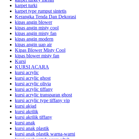
karpet turki
karpet type rumput sintetis
Kerangka Tenda Dan Dekorasi
kipas angin blower
kipas angin misty cool
kipas angin misty fan
kipas angin modern
kipas angin uap air
Kipas Blower Misty Cool
kipas blower misty fan
Kursi
KURSI ACARA
kursi acrylic
kursi acrylic ghost
kursi acrylic olivia
kursi acrylic tiffany
kursi acrylic transparan ghost
kursi acrylic type tiffany vip
kursi akjad
kursi akrilik
kursi akrilik tiffany
kursi anak
kursi anak plastik
kursi anak plastik warna-warni