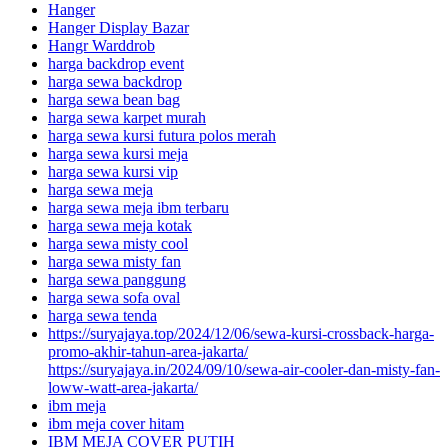
Hanger
Hanger Display Bazar
Hangr Warddrob
harga backdrop event
harga sewa backdrop
harga sewa bean bag
harga sewa karpet murah
harga sewa kursi futura polos merah
harga sewa kursi meja
harga sewa kursi vip
harga sewa meja
harga sewa meja ibm terbaru
harga sewa meja kotak
harga sewa misty cool
harga sewa misty fan
harga sewa panggung
harga sewa sofa oval
harga sewa tenda
https://suryajaya.top/2024/12/06/sewa-kursi-crossback-harga-
promo-akhir-tahun-area-jakarta/
https://suryajaya.in/2024/09/10/sewa-air-cooler-dan-misty-fan-
loww-watt-area-jakarta/
ibm meja
ibm meja cover hitam
IBM MEJA COVER PUTIH