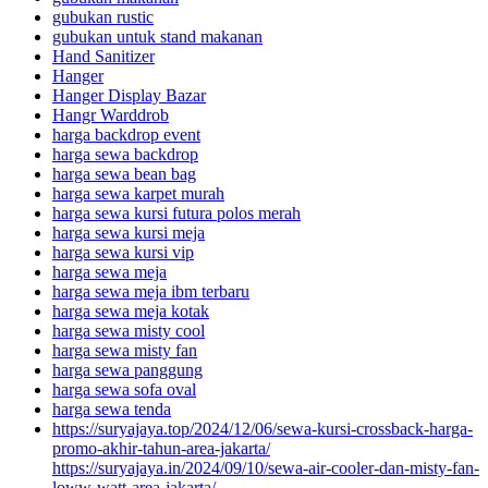
gubukan rustic
gubukan untuk stand makanan
Hand Sanitizer
Hanger
Hanger Display Bazar
Hangr Warddrob
harga backdrop event
harga sewa backdrop
harga sewa bean bag
harga sewa karpet murah
harga sewa kursi futura polos merah
harga sewa kursi meja
harga sewa kursi vip
harga sewa meja
harga sewa meja ibm terbaru
harga sewa meja kotak
harga sewa misty cool
harga sewa misty fan
harga sewa panggung
harga sewa sofa oval
harga sewa tenda
https://suryajaya.top/2024/12/06/sewa-kursi-crossback-harga-
promo-akhir-tahun-area-jakarta/
https://suryajaya.in/2024/09/10/sewa-air-cooler-dan-misty-fan-
loww-watt-area-jakarta/