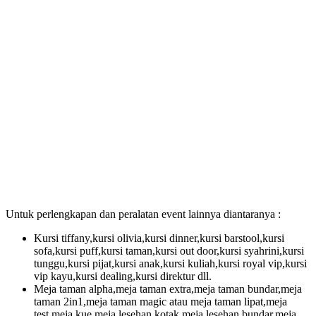
Untuk perlengkapan dan peralatan event lainnya diantaranya :
Kursi tiffany,kursi olivia,kursi dinner,kursi barstool,kursi
sofa,kursi puff,kursi taman,kursi out door,kursi syahrini,kursi
tunggu,kursi pijat,kursi anak,kursi kuliah,kursi royal vip,kursi
vip kayu,kursi dealing,kursi direktur dll.
Meja taman alpha,meja taman extra,meja taman bundar,meja
taman 2in1,meja taman magic atau meja taman lipat,meja
test,meja kue,meja lesehan kotak,meja lesehan bundar,meja