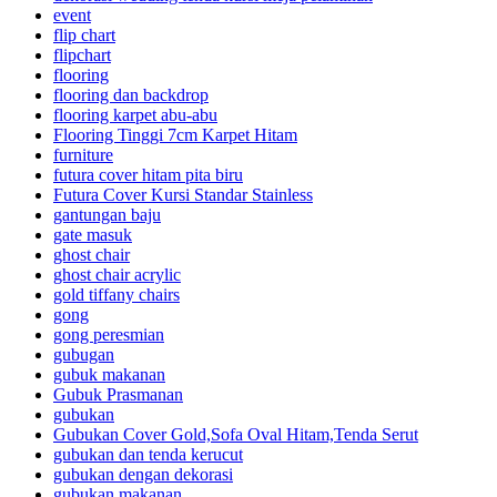
event
flip chart
flipchart
flooring
flooring dan backdrop
flooring karpet abu-abu
Flooring Tinggi 7cm Karpet Hitam
furniture
futura cover hitam pita biru
Futura Cover Kursi Standar Stainless
gantungan baju
gate masuk
ghost chair
ghost chair acrylic
gold tiffany chairs
gong
gong peresmian
gubugan
gubuk makanan
Gubuk Prasmanan
gubukan
Gubukan Cover Gold,Sofa Oval Hitam,Tenda Serut
gubukan dan tenda kerucut
gubukan dengan dekorasi
gubukan makanan