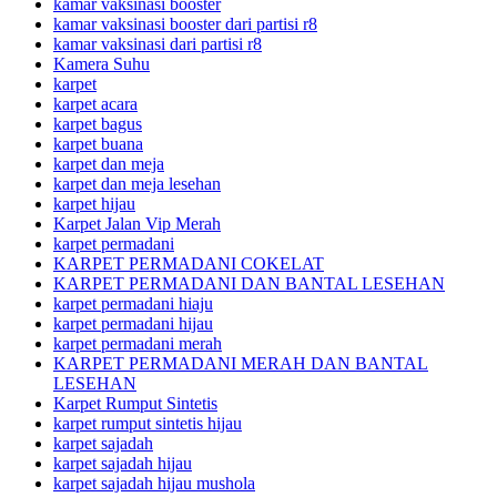
kamar vaksinasi booster
kamar vaksinasi booster dari partisi r8
kamar vaksinasi dari partisi r8
Kamera Suhu
karpet
karpet acara
karpet bagus
karpet buana
karpet dan meja
karpet dan meja lesehan
karpet hijau
Karpet Jalan Vip Merah
karpet permadani
KARPET PERMADANI COKELAT
KARPET PERMADANI DAN BANTAL LESEHAN
karpet permadani hiaju
karpet permadani hijau
karpet permadani merah
KARPET PERMADANI MERAH DAN BANTAL
LESEHAN
Karpet Rumput Sintetis
karpet rumput sintetis hijau
karpet sajadah
karpet sajadah hijau
karpet sajadah hijau mushola