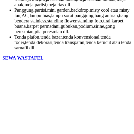
anak,meja partisi,meja rias dll.
Panggung,partisi,mini garden,backdrop,misty cool atau misty
fan,AC,lampu hias,lampu sorot panggung,tiang antrian,tiang
bendera stainless,standing flower,standing foto,tirai,karpet
buana,karpet permadani,gubukan,podium,sirine,gong
peresmian,pita peresmian dll.
Tenda plafon,tenda bazar,tenda konvensional,tenda
roder,tenda dekorasi,tenda transparan,tenda kerucut atau tenda
sarnafil dll.
SEWA WASTAFEL