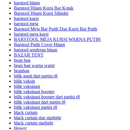
barstool hitam
Barstool Hitam Kursi Bar Kotak
Barstool Hitam Kursi Silinder
barstool kursi
barstool meja
Barstool Meja Bar Putih Dan Kursi Bar Putih
barstool meja kursi
BARSTOOL MEJA KURSI WARNA PUTIH
Barstool Putih Cover Hitam
barstool senderan hitam
BAZAR TENT
bean bag
bean bag warna warni
beanbag
bilik ganti dari partisi r8
bilik vaksin
bilik vaksinasi
bilik vaksinasi booster
bilik vaksinasi booster dari partisi r8
bilik vaksinasi dari partisi r8
bilik vaksinasi partisi r8
black curtain
black curtain dan starlight
black curtain starlight
blower