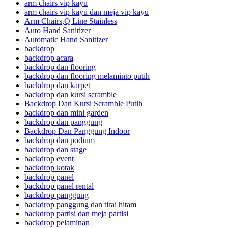
arm chairs vip kayu
arm chairs vip kayu dan meja vip kayu
Arm Chairs,Q Line Stainless
Auto Hand Sanitizer
Automatic Hand Sanitizer
backdrop
backdrop acara
backdrop dan flooring
backdrop dan flooring melaminto putih
backdrop dan karpet
backdrop dan kursi scramble
Backdrop Dan Kursi Scramble Putih
backdrop dan mini garden
backdrop dan panggung
Backdrop Dan Panggung Indoor
backdrop dan podium
backdrop dan stage
backdrop event
backdrop kotak
backdrop panel
backdrop panel rental
backdrop panggung
backdrop panggung dan tirai hitam
backdrop partisi dan meja partisi
backdrop pelaminan