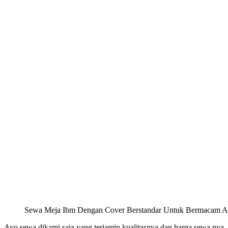
Sewa Meja Ibm Dengan Cover Berstandar Untuk Bermacam A
Ayo sewa dikami saja yang terjamin kualitasnya dan harga sewa nya