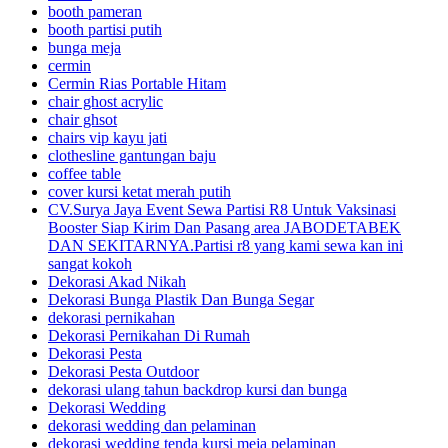
booth pameran
booth partisi putih
bunga meja
cermin
Cermin Rias Portable Hitam
chair ghost acrylic
chair ghsot
chairs vip kayu jati
clothesline gantungan baju
coffee table
cover kursi ketat merah putih
CV.Surya Jaya Event Sewa Partisi R8 Untuk Vaksinasi
Booster Siap Kirim Dan Pasang area JABODETABEK
DAN SEKITARNYA.Partisi r8 yang kami sewa kan ini
sangat kokoh
Dekorasi Akad Nikah
Dekorasi Bunga Plastik Dan Bunga Segar
dekorasi pernikahan
Dekorasi Pernikahan Di Rumah
Dekorasi Pesta
Dekorasi Pesta Outdoor
dekorasi ulang tahun backdrop kursi dan bunga
Dekorasi Wedding
dekorasi wedding dan pelaminan
dekorasi wedding tenda kursi meja pelaminan