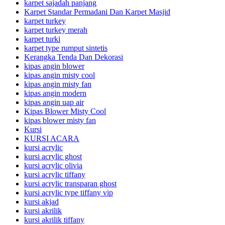
karpet sajadah panjang
Karpet Standar Permadani Dan Karpet Masjid
karpet turkey
karpet turkey merah
karpet turki
karpet type rumput sintetis
Kerangka Tenda Dan Dekorasi
kipas angin blower
kipas angin misty cool
kipas angin misty fan
kipas angin modern
kipas angin uap air
Kipas Blower Misty Cool
kipas blower misty fan
Kursi
KURSI ACARA
kursi acrylic
kursi acrylic ghost
kursi acrylic olivia
kursi acrylic tiffany
kursi acrylic transparan ghost
kursi acrylic type tiffany vip
kursi akjad
kursi akrilik
kursi akrilik tiffany