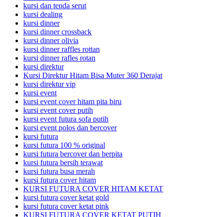
kursi dan tenda serut
kursi dealing
kursi dinner
kursi dinner crossback
kursi dinner olivia
kursi dinner raffles rottan
kursi dinner rafles rotan
kursi direktur
Kursi Direktur Hitam Bisa Muter 360 Derajat
kursi direktur vip
kursi event
kursi event cover hitam pita biru
kursi event cover putih
kursi event futura sofa putih
kursi event polos dan bercover
kursi futura
kursi futura 100 % original
kursi futura bercover dan berpita
kursi futura bersih terawat
kursi futura busa merah
kursi futura cover hitam
KURSI FUTURA COVER HITAM KETAT
kursi futura cover ketat gold
kursi futura cover ketat pink
KURSI FUTURA COVER KETAT PUTIH