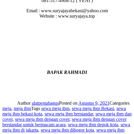
081-317-4908-12 ( YENI )
Email : www.suryajayabekasi@yahoo.com
Website : www.suryajaya.top
BAPAK RAHMADI
Author
alatpestabagus
Posted on
Agustus 9, 2021
Categories
meja
,
meja ibm
Tags
sewa meja ibm
,
sewa meja ibm Bekasi
,
sewa
meja ibm bekasi kota
,
sewa meja ibm berstandar
,
sewa meja ibm dan
cover
,
sewa meja ibm dengan cover
,
sewa meja ibm dengan cover
berstandar untuk bermacam acara
,
sewa meja ibm depok kota
,
sewa
meja ibm di jakarta
,
sewa meja ibm dibogor kota
,
sewa meja ibm