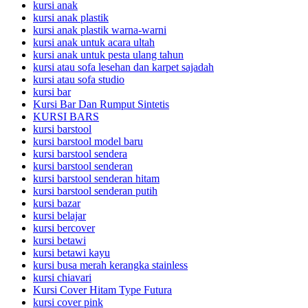
kursi anak
kursi anak plastik
kursi anak plastik warna-warni
kursi anak untuk acara ultah
kursi anak untuk pesta ulang tahun
kursi atau sofa lesehan dan karpet sajadah
kursi atau sofa studio
kursi bar
Kursi Bar Dan Rumput Sintetis
KURSI BARS
kursi barstool
kursi barstool model baru
kursi barstool sendera
kursi barstool senderan
kursi barstool senderan hitam
kursi barstool senderan putih
kursi bazar
kursi belajar
kursi bercover
kursi betawi
kursi betawi kayu
kursi busa merah kerangka stainless
kursi chiavari
Kursi Cover Hitam Type Futura
kursi cover pink