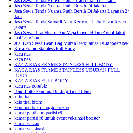
Jasa Sewa Tenda Konvensional Transparan Di Jakarta
Jasa Sewa Tenda Nuansa Putih Bersih Di Jakarta
Jasa Sewa Tenda Nuansa Putih Bersih Di Jakarta Layanan 24
Jam
Jasa Sewa Tenda Sarnafil Atau Kerucut Tenda Bazar Roder
jakarta
Jasa Sewa Tirai Hitam Dan Meja Cover Hitam Ancol Jakut
jual bean bag
Jual Dan Sewa Bean Bag Murah Berkualitas Di Jabodetabek
Kaca Frame Stainless Full Body
kaca rias
kaca rias
KACA RIAS FRAME STAINLESS FULL BODY
KACA RIAS FRAME STAINLESS UKURAN FULL
BODY
KACA RIAS FULL BODY
kaca rias portable
Kain Lotto Penutup Dinding Tirai Hitam
kain tirai
kain tirai hitam
kain tirai hitam tinggi 5 meter
kamar ganti dari partisi r8
kamar partisi r8 untuk event vaksinasi booster
kamar vaksin
kamar vaksinasi