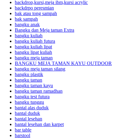
backdrop,kursi,meja ibm,kursi acrylic
backdrpo peresmian
bak atau tong sampah
bak sampah
bangku anak
Bangku dan Meja taman Extra
bangku kuliah
bangku kuliah futura
bangku kuliah lipat
bangku lipat kuliah
bangku meja taman
BANGKU MEJA TAMAN KAYU OUTDOOR
bangku meja taman silang
bangku plastik
bangku taman
bangku taman kayu
bangku taman ramadhan
bangku test futura
bangku tunggu
bantal alas duduk
bantal duduk
bantal lesehan
bantal lesehan dan karpet
bar table
barstool