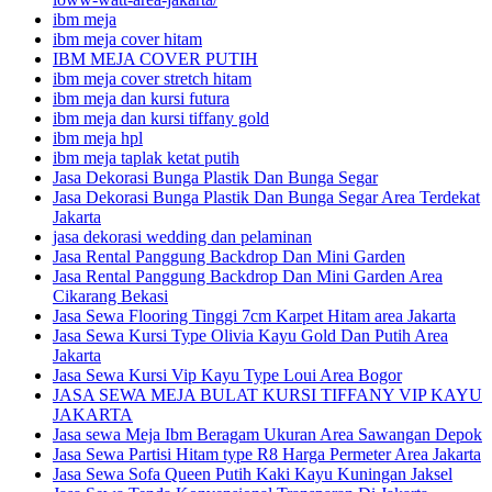
ibm meja
ibm meja cover hitam
IBM MEJA COVER PUTIH
ibm meja cover stretch hitam
ibm meja dan kursi futura
ibm meja dan kursi tiffany gold
ibm meja hpl
ibm meja taplak ketat putih
Jasa Dekorasi Bunga Plastik Dan Bunga Segar
Jasa Dekorasi Bunga Plastik Dan Bunga Segar Area Terdekat
Jakarta
jasa dekorasi wedding dan pelaminan
Jasa Rental Panggung Backdrop Dan Mini Garden
Jasa Rental Panggung Backdrop Dan Mini Garden Area
Cikarang Bekasi
Jasa Sewa Flooring Tinggi 7cm Karpet Hitam area Jakarta
Jasa Sewa Kursi Type Olivia Kayu Gold Dan Putih Area
Jakarta
Jasa Sewa Kursi Vip Kayu Type Loui Area Bogor
JASA SEWA MEJA BULAT KURSI TIFFANY VIP KAYU
JAKARTA
Jasa sewa Meja Ibm Beragam Ukuran Area Sawangan Depok
Jasa Sewa Partisi Hitam type R8 Harga Permeter Area Jakarta
Jasa Sewa Sofa Queen Putih Kaki Kayu Kuningan Jaksel