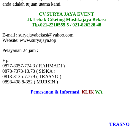
anda adalah tujuan utama kami.
CV.SURYA JAYA EVENT
Jl. Lebak Ciketing Mustikajaya Bekasi
Tlp.021-2210555.5 / 021-826228.48
E-mail : suryajayabekasi@yahoo.com
Website: www.suryajaya.top
Pelayanan 24 jam :
Hp.
0877-8057-774.3 ( RAHMADI )
0878-7373-13.73 ( SISKA )
0813-8135-7.779 ( TRASNO )
0898-498.8-352 ( MURSIN )
Pemesanan & Informasi,
KLIK
WA
TRASNO