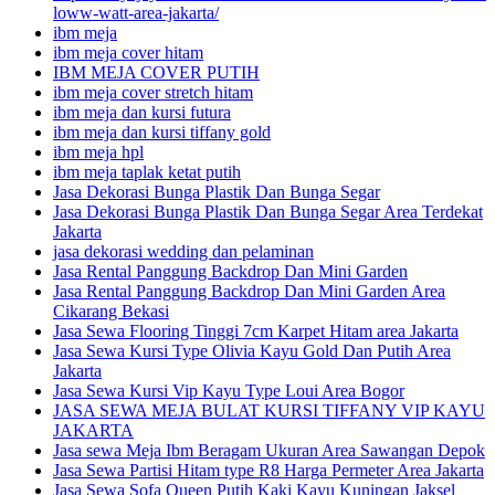
loww-watt-area-jakarta/
ibm meja
ibm meja cover hitam
IBM MEJA COVER PUTIH
ibm meja cover stretch hitam
ibm meja dan kursi futura
ibm meja dan kursi tiffany gold
ibm meja hpl
ibm meja taplak ketat putih
Jasa Dekorasi Bunga Plastik Dan Bunga Segar
Jasa Dekorasi Bunga Plastik Dan Bunga Segar Area Terdekat
Jakarta
jasa dekorasi wedding dan pelaminan
Jasa Rental Panggung Backdrop Dan Mini Garden
Jasa Rental Panggung Backdrop Dan Mini Garden Area
Cikarang Bekasi
Jasa Sewa Flooring Tinggi 7cm Karpet Hitam area Jakarta
Jasa Sewa Kursi Type Olivia Kayu Gold Dan Putih Area
Jakarta
Jasa Sewa Kursi Vip Kayu Type Loui Area Bogor
JASA SEWA MEJA BULAT KURSI TIFFANY VIP KAYU
JAKARTA
Jasa sewa Meja Ibm Beragam Ukuran Area Sawangan Depok
Jasa Sewa Partisi Hitam type R8 Harga Permeter Area Jakarta
Jasa Sewa Sofa Queen Putih Kaki Kayu Kuningan Jaksel