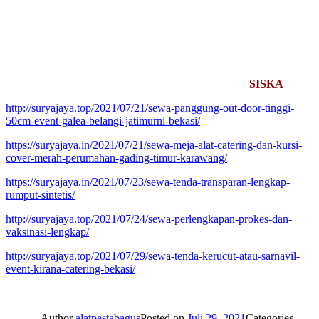
SISKA
http://suryajaya.top/2021/07/21/sewa-panggung-out-door-tinggi-
50cm-event-galea-belangi-jatimurni-bekasi/
https://suryajaya.in/2021/07/21/sewa-meja-alat-catering-dan-kursi-
cover-merah-perumahan-gading-timur-karawang/
https://suryajaya.in/2021/07/23/sewa-tenda-transparan-lengkap-
rumput-sintetis/
http://suryajaya.top/2021/07/24/sewa-perlengkapan-prokes-dan-
vaksinasi-lengkap/
http://suryajaya.top/2021/07/29/sewa-tenda-kerucut-atau-sarnavil-
event-kirana-catering-bekasi/
Author
alatpestabagus
Posted on
Juli 29, 2021
Categories