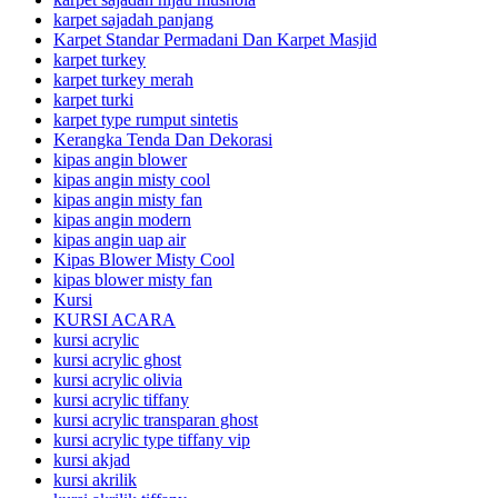
karpet sajadah panjang
Karpet Standar Permadani Dan Karpet Masjid
karpet turkey
karpet turkey merah
karpet turki
karpet type rumput sintetis
Kerangka Tenda Dan Dekorasi
kipas angin blower
kipas angin misty cool
kipas angin misty fan
kipas angin modern
kipas angin uap air
Kipas Blower Misty Cool
kipas blower misty fan
Kursi
KURSI ACARA
kursi acrylic
kursi acrylic ghost
kursi acrylic olivia
kursi acrylic tiffany
kursi acrylic transparan ghost
kursi acrylic type tiffany vip
kursi akjad
kursi akrilik