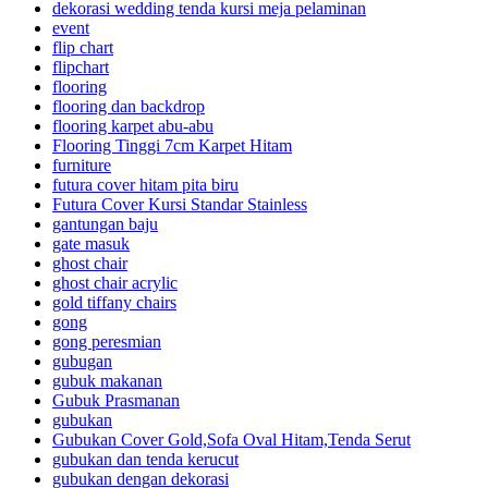
dekorasi wedding tenda kursi meja pelaminan
event
flip chart
flipchart
flooring
flooring dan backdrop
flooring karpet abu-abu
Flooring Tinggi 7cm Karpet Hitam
furniture
futura cover hitam pita biru
Futura Cover Kursi Standar Stainless
gantungan baju
gate masuk
ghost chair
ghost chair acrylic
gold tiffany chairs
gong
gong peresmian
gubugan
gubuk makanan
Gubuk Prasmanan
gubukan
Gubukan Cover Gold,Sofa Oval Hitam,Tenda Serut
gubukan dan tenda kerucut
gubukan dengan dekorasi