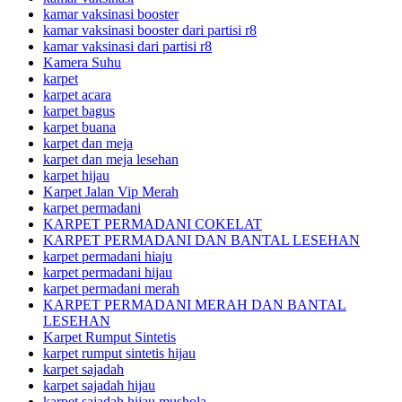
kamar vaksinasi booster
kamar vaksinasi booster dari partisi r8
kamar vaksinasi dari partisi r8
Kamera Suhu
karpet
karpet acara
karpet bagus
karpet buana
karpet dan meja
karpet dan meja lesehan
karpet hijau
Karpet Jalan Vip Merah
karpet permadani
KARPET PERMADANI COKELAT
KARPET PERMADANI DAN BANTAL LESEHAN
karpet permadani hiaju
karpet permadani hijau
karpet permadani merah
KARPET PERMADANI MERAH DAN BANTAL
LESEHAN
Karpet Rumput Sintetis
karpet rumput sintetis hijau
karpet sajadah
karpet sajadah hijau
karpet sajadah hijau mushola