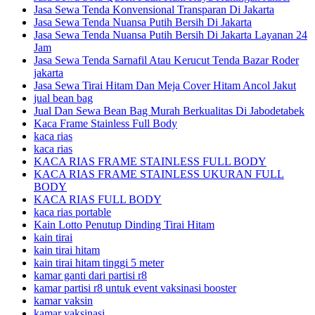
Jasa Sewa Tenda Konvensional Transparan Di Jakarta
Jasa Sewa Tenda Nuansa Putih Bersih Di Jakarta
Jasa Sewa Tenda Nuansa Putih Bersih Di Jakarta Layanan 24
Jam
Jasa Sewa Tenda Sarnafil Atau Kerucut Tenda Bazar Roder
jakarta
Jasa Sewa Tirai Hitam Dan Meja Cover Hitam Ancol Jakut
jual bean bag
Jual Dan Sewa Bean Bag Murah Berkualitas Di Jabodetabek
Kaca Frame Stainless Full Body
kaca rias
kaca rias
KACA RIAS FRAME STAINLESS FULL BODY
KACA RIAS FRAME STAINLESS UKURAN FULL
BODY
KACA RIAS FULL BODY
kaca rias portable
Kain Lotto Penutup Dinding Tirai Hitam
kain tirai
kain tirai hitam
kain tirai hitam tinggi 5 meter
kamar ganti dari partisi r8
kamar partisi r8 untuk event vaksinasi booster
kamar vaksin
kamar vaksinasi