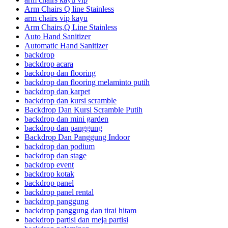
Arm Chairs Q line Stainless
arm chairs vip kayu
Arm Chairs,Q Line Stainless
Auto Hand Sanitizer
Automatic Hand Sanitizer
backdrop
backdrop acara
backdrop dan flooring
backdrop dan flooring melaminto putih
backdrop dan karpet
backdrop dan kursi scramble
Backdrop Dan Kursi Scramble Putih
backdrop dan mini garden
backdrop dan panggung
Backdrop Dan Panggung Indoor
backdrop dan podium
backdrop dan stage
backdrop event
backdrop kotak
backdrop panel
backdrop panel rental
backdrop panggung
backdrop panggung dan tirai hitam
backdrop partisi dan meja partisi