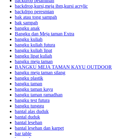
backdrop pelaminan
backdrop,kursi,meja ibm,kursi acrylic
backdrpo peresmian
bak atau tong sampah
bak sampah
bangku anak
Bangku dan Meja taman Extra
bangku kuliah
bangku kuliah futura
bangku kuliah lipat
bangku lipat kuliah
bangku meja taman
BANGKU MEJA TAMAN KAYU OUTDOOR
bangku meja taman silang
bangku plastik
bangku taman
bangku taman kayu
bangku taman ramadhan
bangku test futura
bangku tunggu
bantal alas duduk
bantal duduk
bantal lesehan
bantal lesehan dan karpet
bar table