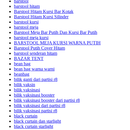
barstool
barstool hitam
Barstool Hitam Kursi Bar Kotak
Barstool Hitam Kursi Silinder
barstool kursi
barstool meja
Barstool Meja Bar Putih Dan Kursi Bar Putih
barstool meja kursi
BARSTOOL MEJA KURSI WARNA PUTIH
Barstool Putih Cover Hitam
barstool senderan hitam
BAZAR TENT
bean bag
bean bag warna warni
beanbag
bilik ganti dari partisi r8
bilik vaksin
bilik vaksinasi
bilik vaksinasi booster
bilik vaksinasi booster dari partisi r8
bilik vaksinasi dari partisi r8
bilik vaksinasi partisi r8
black curtain
black curtain dan starlight
black curtain starlight