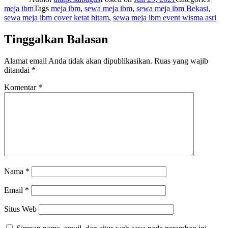
meja ibm
Tags
meja ibm
,
sewa meja ibm
,
sewa meja ibm Bekasi
,
sewa meja ibm cover ketat hitam
,
sewa meja ibm event wisma asri
Tinggalkan Balasan
Alamat email Anda tidak akan dipublikasikan.
Ruas yang wajib
ditandai
*
Komentar
*
Nama
*
Email
*
Situs Web