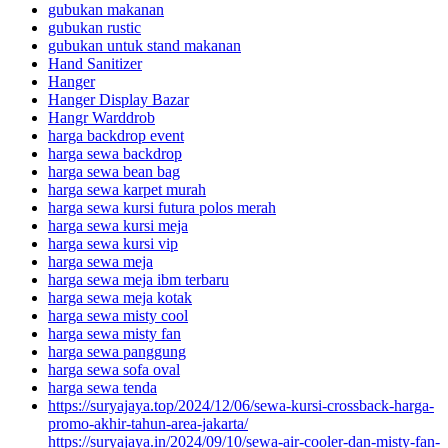
gubukan makanan
gubukan rustic
gubukan untuk stand makanan
Hand Sanitizer
Hanger
Hanger Display Bazar
Hangr Warddrob
harga backdrop event
harga sewa backdrop
harga sewa bean bag
harga sewa karpet murah
harga sewa kursi futura polos merah
harga sewa kursi meja
harga sewa kursi vip
harga sewa meja
harga sewa meja ibm terbaru
harga sewa meja kotak
harga sewa misty cool
harga sewa misty fan
harga sewa panggung
harga sewa sofa oval
harga sewa tenda
https://suryajaya.top/2024/12/06/sewa-kursi-crossback-harga-
promo-akhir-tahun-area-jakarta/
https://suryajaya.in/2024/09/10/sewa-air-cooler-dan-misty-fan-