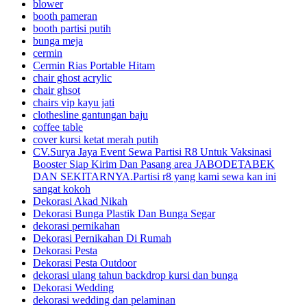
blower
booth pameran
booth partisi putih
bunga meja
cermin
Cermin Rias Portable Hitam
chair ghost acrylic
chair ghsot
chairs vip kayu jati
clothesline gantungan baju
coffee table
cover kursi ketat merah putih
CV.Surya Jaya Event Sewa Partisi R8 Untuk Vaksinasi
Booster Siap Kirim Dan Pasang area JABODETABEK
DAN SEKITARNYA.Partisi r8 yang kami sewa kan ini
sangat kokoh
Dekorasi Akad Nikah
Dekorasi Bunga Plastik Dan Bunga Segar
dekorasi pernikahan
Dekorasi Pernikahan Di Rumah
Dekorasi Pesta
Dekorasi Pesta Outdoor
dekorasi ulang tahun backdrop kursi dan bunga
Dekorasi Wedding
dekorasi wedding dan pelaminan