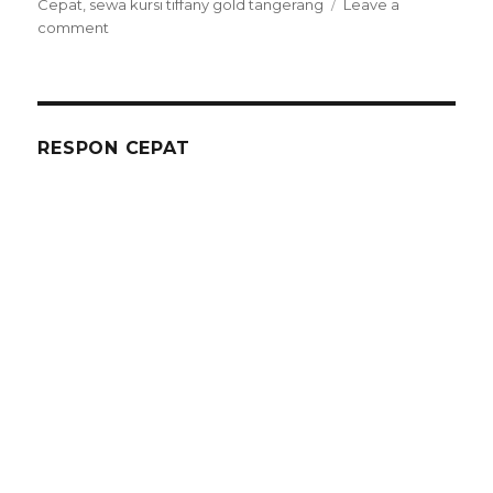
Cepat
,
sewa kursi tiffany gold tangerang
Leave a
on
comment
Sewa
Kursi
Tiffany
Gold
Harga
RESPON CEPAT
Murah
Di
Jakarta
Layanan
Cepat