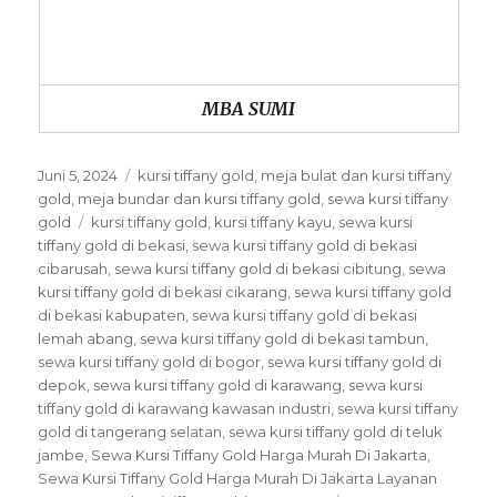
MBA SUMI
Posted
Categories
Juni 5, 2024
kursi tiffany gold
,
meja bulat dan kursi tiffany
on
gold
,
meja bundar dan kursi tiffany gold
,
sewa kursi tiffany
Tags
gold
kursi tiffany gold
,
kursi tiffany kayu
,
sewa kursi
tiffany gold di bekasi
,
sewa kursi tiffany gold di bekasi
cibarusah
,
sewa kursi tiffany gold di bekasi cibitung
,
sewa
kursi tiffany gold di bekasi cikarang
,
sewa kursi tiffany gold
di bekasi kabupaten
,
sewa kursi tiffany gold di bekasi
lemah abang
,
sewa kursi tiffany gold di bekasi tambun
,
sewa kursi tiffany gold di bogor
,
sewa kursi tiffany gold di
depok
,
sewa kursi tiffany gold di karawang
,
sewa kursi
tiffany gold di karawang kawasan industri
,
sewa kursi tiffany
gold di tangerang selatan
,
sewa kursi tiffany gold di teluk
jambe
,
Sewa Kursi Tiffany Gold Harga Murah Di Jakarta
,
Sewa Kursi Tiffany Gold Harga Murah Di Jakarta Layanan