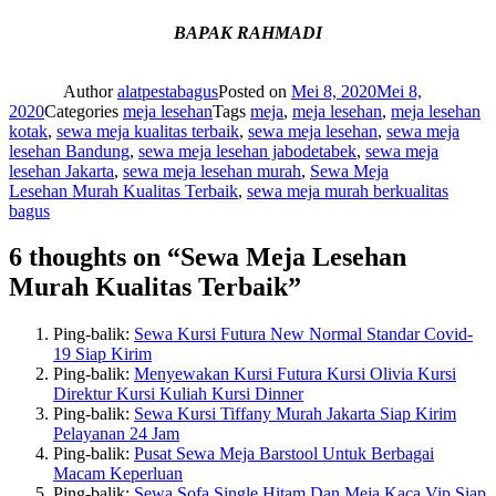
BAPAK RAHMADI
Author
alatpestabagus
Posted on
Mei 8, 2020
Mei 8,
2020
Categories
meja lesehan
Tags
meja
,
meja lesehan
,
meja lesehan
kotak
,
sewa meja kualitas terbaik
,
sewa meja lesehan
,
sewa meja
lesehan Bandung
,
sewa meja lesehan jabodetabek
,
sewa meja
lesehan Jakarta
,
sewa meja lesehan murah
,
Sewa Meja
Lesehan Murah Kualitas Terbaik
,
sewa meja murah berkualitas
bagus
6 thoughts on “Sewa Meja Lesehan
Murah Kualitas Terbaik”
Ping-balik:
Sewa Kursi Futura New Normal Standar Covid-
19 Siap Kirim
Ping-balik:
Menyewakan Kursi Futura Kursi Olivia Kursi
Direktur Kursi Kuliah Kursi Dinner
Ping-balik:
Sewa Kursi Tiffany Murah Jakarta Siap Kirim
Pelayanan 24 Jam
Ping-balik:
Pusat Sewa Meja Barstool Untuk Berbagai
Macam Keperluan
Ping-balik:
Sewa Sofa Single Hitam Dan Meja Kaca Vip Siap