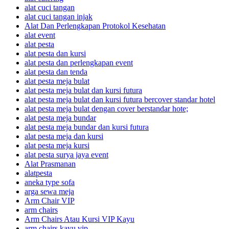
alat cuci tangan
alat cuci tangan injak
Alat Dan Perlengkapan Protokol Kesehatan
alat event
alat pesta
alat pesta dan kursi
alat pesta dan perlengkapan event
alat pesta dan tenda
alat pesta meja bulat
alat pesta meja bulat dan kursi futura
alat pesta meja bulat dan kursi futura bercover standar hotel
alat pesta meja bulat dengan cover berstandar hote;
alat pesta meja bundar
alat pesta meja bundar dan kursi futura
alat pesta meja dan kursi
alat pesta meja kursi
alat pesta surya jaya event
Alat Prasmanan
alatpesta
aneka type sofa
arga sewa meja
Arm Chair VIP
arm chairs
Arm Chairs Atau Kursi VIP Kayu
arm chairs kayu vip