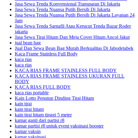
Jasa Sewa Tenda Konvensional Transparan Di Jakarta
Jasa Sewa Tenda Nuansa Putih Bersih Di Jakarta
Jasa Sewa Tenda Nuansa Putih Bersih Di Jakarta Layanan 24
Jam
Jasa Sewa Tenda Sarnafil Atau Kerucut Tenda Bazar Roder
jakarta
Jasa Sewa Tirai Hitam Dan Meja Cover Hitam Ancol Jakut
jual bean bag
Jual Dan Sewa Bean Bag Murah Berkualitas Di Jabodetabek
Kaca Frame Stainless Full Body
kaca rias
kaca rias
KACA RIAS FRAME STAINLESS FULL BODY
KACA RIAS FRAME STAINLESS UKURAN FULL
BODY
KACA RIAS FULL BODY
kaca rias portable
Kain Lotto Penutup Dinding Tirai Hitam
kain tirai
kain tirai hitam
kain tirai hitam tinggi 5 meter
kamar ganti dari partisi r8
kamar partisi r8 untuk event vaksinasi booster
kamar vaksin
kamar vaksinasi