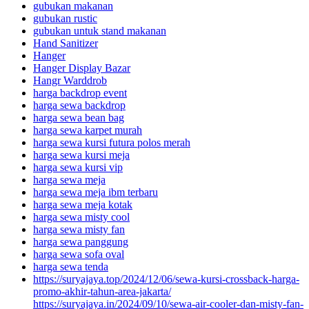
gubukan makanan
gubukan rustic
gubukan untuk stand makanan
Hand Sanitizer
Hanger
Hanger Display Bazar
Hangr Warddrob
harga backdrop event
harga sewa backdrop
harga sewa bean bag
harga sewa karpet murah
harga sewa kursi futura polos merah
harga sewa kursi meja
harga sewa kursi vip
harga sewa meja
harga sewa meja ibm terbaru
harga sewa meja kotak
harga sewa misty cool
harga sewa misty fan
harga sewa panggung
harga sewa sofa oval
harga sewa tenda
https://suryajaya.top/2024/12/06/sewa-kursi-crossback-harga-
promo-akhir-tahun-area-jakarta/
https://suryajaya.in/2024/09/10/sewa-air-cooler-dan-misty-fan-