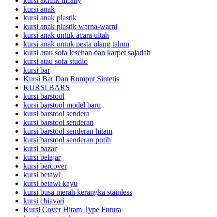
kursi akrilik tiffany
kursi anak
kursi anak plastik
kursi anak plastik warna-warni
kursi anak untuk acara ultah
kursi anak untuk pesta ulang tahun
kursi atau sofa lesehan dan karpet sajadah
kursi atau sofa studio
kursi bar
Kursi Bar Dan Rumput Sintetis
KURSI BARS
kursi barstool
kursi barstool model baru
kursi barstool sendera
kursi barstool senderan
kursi barstool senderan hitam
kursi barstool senderan putih
kursi bazar
kursi belajar
kursi bercover
kursi betawi
kursi betawi kayu
kursi busa merah kerangka stainless
kursi chiavari
Kursi Cover Hitam Type Futura