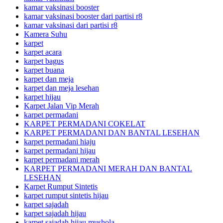
kamar vaksinasi booster
kamar vaksinasi booster dari partisi r8
kamar vaksinasi dari partisi r8
Kamera Suhu
karpet
karpet acara
karpet bagus
karpet buana
karpet dan meja
karpet dan meja lesehan
karpet hijau
Karpet Jalan Vip Merah
karpet permadani
KARPET PERMADANI COKELAT
KARPET PERMADANI DAN BANTAL LESEHAN
karpet permadani hiaju
karpet permadani hijau
karpet permadani merah
KARPET PERMADANI MERAH DAN BANTAL
LESEHAN
Karpet Rumput Sintetis
karpet rumput sintetis hijau
karpet sajadah
karpet sajadah hijau
karpet sajadah hijau mushola