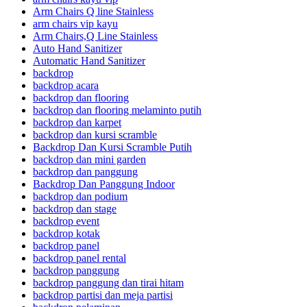
Arm Chairs Q line Stainless
arm chairs vip kayu
Arm Chairs,Q Line Stainless
Auto Hand Sanitizer
Automatic Hand Sanitizer
backdrop
backdrop acara
backdrop dan flooring
backdrop dan flooring melaminto putih
backdrop dan karpet
backdrop dan kursi scramble
Backdrop Dan Kursi Scramble Putih
backdrop dan mini garden
backdrop dan panggung
Backdrop Dan Panggung Indoor
backdrop dan podium
backdrop dan stage
backdrop event
backdrop kotak
backdrop panel
backdrop panel rental
backdrop panggung
backdrop panggung dan tirai hitam
backdrop partisi dan meja partisi