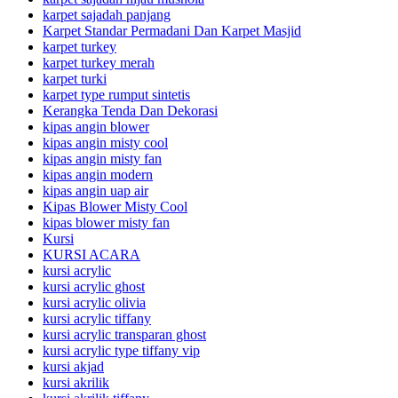
karpet sajadah panjang
Karpet Standar Permadani Dan Karpet Masjid
karpet turkey
karpet turkey merah
karpet turki
karpet type rumput sintetis
Kerangka Tenda Dan Dekorasi
kipas angin blower
kipas angin misty cool
kipas angin misty fan
kipas angin modern
kipas angin uap air
Kipas Blower Misty Cool
kipas blower misty fan
Kursi
KURSI ACARA
kursi acrylic
kursi acrylic ghost
kursi acrylic olivia
kursi acrylic tiffany
kursi acrylic transparan ghost
kursi acrylic type tiffany vip
kursi akjad
kursi akrilik