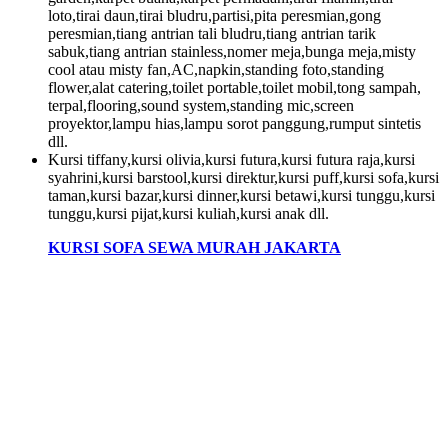
loto,tirai daun,tirai bludru,partisi,pita peresmian,gong
peresmian,tiang antrian tali bludru,tiang antrian tarik
sabuk,tiang antrian stainless,nomer meja,bunga meja,misty
cool atau misty fan,AC,napkin,standing foto,standing
flower,alat catering,toilet portable,toilet mobil,tong sampah,
terpal,flooring,sound system,standing mic,screen
proyektor,lampu hias,lampu sorot panggung,rumput sintetis
dll.
Kursi tiffany,kursi olivia,kursi futura,kursi futura raja,kursi
syahrini,kursi barstool,kursi direktur,kursi puff,kursi sofa,kursi
taman,kursi bazar,kursi dinner,kursi betawi,kursi tunggu,kursi
tunggu,kursi pijat,kursi kuliah,kursi anak dll.
KURSI SOFA SEWA MURAH JAKARTA