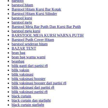
barstool
barstool hitam
Barstool Hitam Kursi Bar Kotak
Barstool Hitam Kursi Silinder
barstool kursi
barstool meja
Barstool Meja Bar Putih Dan Kursi Bar Putih
barstool meja kursi
BARSTOOL MEJA KURSI WARNA PUTIH
Barstool Putih Cover Hitam
barstool senderan hitam
BAZAR TENT
bean bag
bean bag warna warni
beanbag
bilik ganti dari partisi r8
bilik vaksin
bilik vaksinasi
bilik vaksinasi booster
bilik vaksinasi booster dari partisi r8
bilik vaksinasi dari partisi r8
bilik vaksinasi partisi r8
black curtain
black curtain dan starlight
black curtain starlight