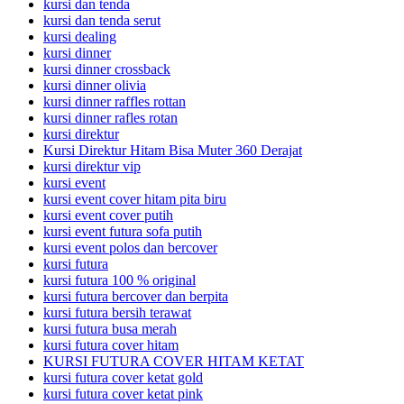
kursi dan tenda
kursi dan tenda serut
kursi dealing
kursi dinner
kursi dinner crossback
kursi dinner olivia
kursi dinner raffles rottan
kursi dinner rafles rotan
kursi direktur
Kursi Direktur Hitam Bisa Muter 360 Derajat
kursi direktur vip
kursi event
kursi event cover hitam pita biru
kursi event cover putih
kursi event futura sofa putih
kursi event polos dan bercover
kursi futura
kursi futura 100 % original
kursi futura bercover dan berpita
kursi futura bersih terawat
kursi futura busa merah
kursi futura cover hitam
KURSI FUTURA COVER HITAM KETAT
kursi futura cover ketat gold
kursi futura cover ketat pink