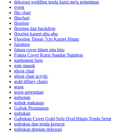
dekorasi wedding tenda kursi meja pelaminan
event
flip chart
flipchart
flooring
flooring dan backdrop
flooring karpet abu-abu
Flooring Tinggi 7cm Karpet Hitam
furniture
futura cover hitam pita biru
Futura Cover Kursi Standar Stainless
gantungan baju
gate masuk
ghost chair
ghost chair acrylic
gold tiffany chairs
gong
gong peresmian
gubugan
gubuk makanan
Gubuk Prasmanan
gubukan
Gubukan Cover Gold,Sofa Oval Hitam,Tenda Serut
gubukan dan tenda kerucut
gubukan dengan dekorasi