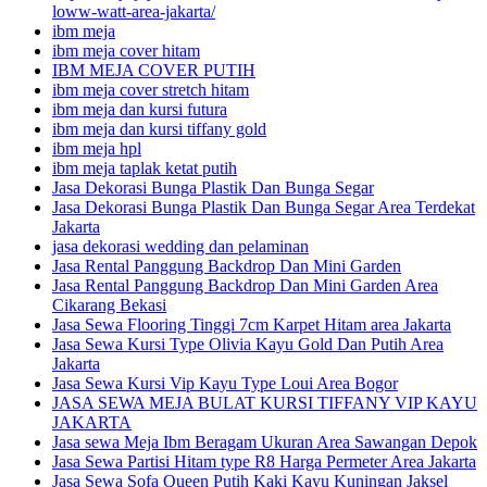
loww-watt-area-jakarta/
ibm meja
ibm meja cover hitam
IBM MEJA COVER PUTIH
ibm meja cover stretch hitam
ibm meja dan kursi futura
ibm meja dan kursi tiffany gold
ibm meja hpl
ibm meja taplak ketat putih
Jasa Dekorasi Bunga Plastik Dan Bunga Segar
Jasa Dekorasi Bunga Plastik Dan Bunga Segar Area Terdekat
Jakarta
jasa dekorasi wedding dan pelaminan
Jasa Rental Panggung Backdrop Dan Mini Garden
Jasa Rental Panggung Backdrop Dan Mini Garden Area
Cikarang Bekasi
Jasa Sewa Flooring Tinggi 7cm Karpet Hitam area Jakarta
Jasa Sewa Kursi Type Olivia Kayu Gold Dan Putih Area
Jakarta
Jasa Sewa Kursi Vip Kayu Type Loui Area Bogor
JASA SEWA MEJA BULAT KURSI TIFFANY VIP KAYU
JAKARTA
Jasa sewa Meja Ibm Beragam Ukuran Area Sawangan Depok
Jasa Sewa Partisi Hitam type R8 Harga Permeter Area Jakarta
Jasa Sewa Sofa Queen Putih Kaki Kayu Kuningan Jaksel