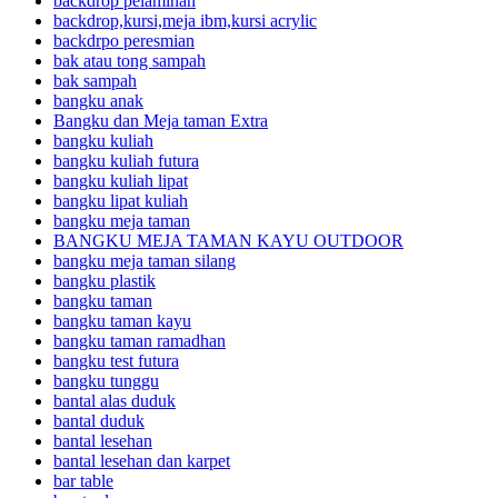
backdrop pelaminan
backdrop,kursi,meja ibm,kursi acrylic
backdrpo peresmian
bak atau tong sampah
bak sampah
bangku anak
Bangku dan Meja taman Extra
bangku kuliah
bangku kuliah futura
bangku kuliah lipat
bangku lipat kuliah
bangku meja taman
BANGKU MEJA TAMAN KAYU OUTDOOR
bangku meja taman silang
bangku plastik
bangku taman
bangku taman kayu
bangku taman ramadhan
bangku test futura
bangku tunggu
bantal alas duduk
bantal duduk
bantal lesehan
bantal lesehan dan karpet
bar table