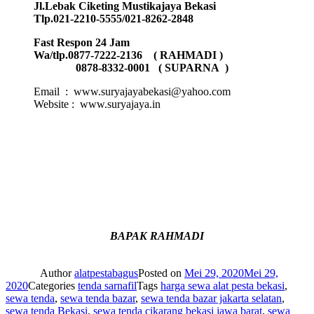
Jl.Lebak Ciketing Mustikajaya Bekasi
Tlp.021-2210-5555/021-8262-2848
Fast Respon 24 Jam
Wa/tlp.0877-7222-2136 ( RAHMADI )
0878-8332-0001 ( SUPARNA )
Email : www.suryajayabekasi@yahoo.com
Website : www.suryajaya.in
BAPAK RAHMADI
Author
alatpestabagus
Posted on
Mei 29, 2020
Mei 29,
2020
Categories
tenda sarnafil
Tags
harga sewa alat pesta bekasi
,
sewa tenda
,
sewa tenda bazar
,
sewa tenda bazar jakarta selatan
,
sewa tenda Bekasi
,
sewa tenda cikarang bekasi jawa barat
,
sewa