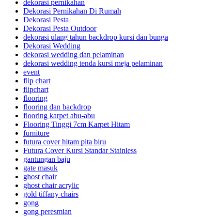
dekorasi pernikahan
Dekorasi Pernikahan Di Rumah
Dekorasi Pesta
Dekorasi Pesta Outdoor
dekorasi ulang tahun backdrop kursi dan bunga
Dekorasi Wedding
dekorasi wedding dan pelaminan
dekorasi wedding tenda kursi meja pelaminan
event
flip chart
flipchart
flooring
flooring dan backdrop
flooring karpet abu-abu
Flooring Tinggi 7cm Karpet Hitam
furniture
futura cover hitam pita biru
Futura Cover Kursi Standar Stainless
gantungan baju
gate masuk
ghost chair
ghost chair acrylic
gold tiffany chairs
gong
gong peresmian