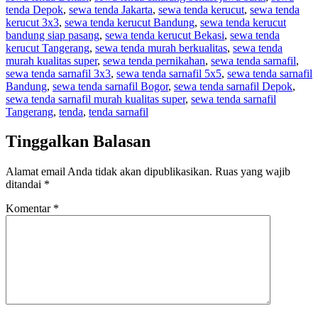
tenda Depok
,
sewa tenda Jakarta
,
sewa tenda kerucut
,
sewa tenda
kerucut 3x3
,
sewa tenda kerucut Bandung
,
sewa tenda kerucut
bandung siap pasang
,
sewa tenda kerucut Bekasi
,
sewa tenda
kerucut Tangerang
,
sewa tenda murah berkualitas
,
sewa tenda
murah kualitas super
,
sewa tenda pernikahan
,
sewa tenda sarnafil
,
sewa tenda sarnafil 3x3
,
sewa tenda sarnafil 5x5
,
sewa tenda sarnafil
Bandung
,
sewa tenda sarnafil Bogor
,
sewa tenda sarnafil Depok
,
sewa tenda sarnafil murah kualitas super
,
sewa tenda sarnafil
Tangerang
,
tenda
,
tenda sarnafil
Tinggalkan Balasan
Alamat email Anda tidak akan dipublikasikan.
Ruas yang wajib
ditandai
*
Komentar
*