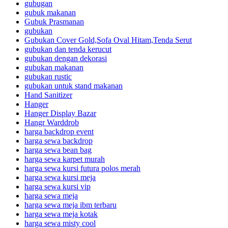
gubugan
gubuk makanan
Gubuk Prasmanan
gubukan
Gubukan Cover Gold,Sofa Oval Hitam,Tenda Serut
gubukan dan tenda kerucut
gubukan dengan dekorasi
gubukan makanan
gubukan rustic
gubukan untuk stand makanan
Hand Sanitizer
Hanger
Hanger Display Bazar
Hangr Warddrob
harga backdrop event
harga sewa backdrop
harga sewa bean bag
harga sewa karpet murah
harga sewa kursi futura polos merah
harga sewa kursi meja
harga sewa kursi vip
harga sewa meja
harga sewa meja ibm terbaru
harga sewa meja kotak
harga sewa misty cool