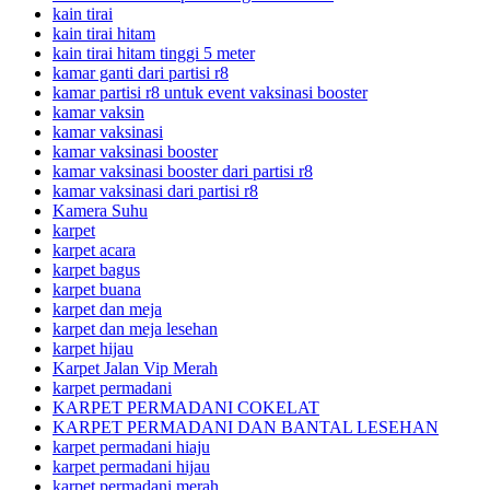
kain tirai
kain tirai hitam
kain tirai hitam tinggi 5 meter
kamar ganti dari partisi r8
kamar partisi r8 untuk event vaksinasi booster
kamar vaksin
kamar vaksinasi
kamar vaksinasi booster
kamar vaksinasi booster dari partisi r8
kamar vaksinasi dari partisi r8
Kamera Suhu
karpet
karpet acara
karpet bagus
karpet buana
karpet dan meja
karpet dan meja lesehan
karpet hijau
Karpet Jalan Vip Merah
karpet permadani
KARPET PERMADANI COKELAT
KARPET PERMADANI DAN BANTAL LESEHAN
karpet permadani hiaju
karpet permadani hijau
karpet permadani merah