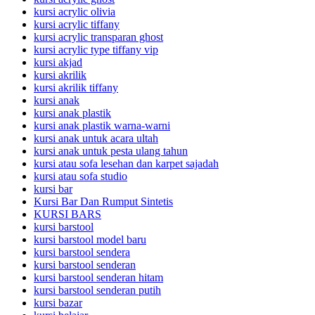
kursi acrylic olivia
kursi acrylic tiffany
kursi acrylic transparan ghost
kursi acrylic type tiffany vip
kursi akjad
kursi akrilik
kursi akrilik tiffany
kursi anak
kursi anak plastik
kursi anak plastik warna-warni
kursi anak untuk acara ultah
kursi anak untuk pesta ulang tahun
kursi atau sofa lesehan dan karpet sajadah
kursi atau sofa studio
kursi bar
Kursi Bar Dan Rumput Sintetis
KURSI BARS
kursi barstool
kursi barstool model baru
kursi barstool sendera
kursi barstool senderan
kursi barstool senderan hitam
kursi barstool senderan putih
kursi bazar