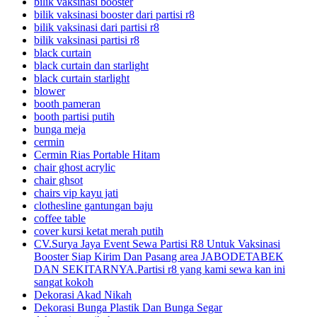
bilik vaksinasi booster
bilik vaksinasi booster dari partisi r8
bilik vaksinasi dari partisi r8
bilik vaksinasi partisi r8
black curtain
black curtain dan starlight
black curtain starlight
blower
booth pameran
booth partisi putih
bunga meja
cermin
Cermin Rias Portable Hitam
chair ghost acrylic
chair ghsot
chairs vip kayu jati
clothesline gantungan baju
coffee table
cover kursi ketat merah putih
CV.Surya Jaya Event Sewa Partisi R8 Untuk Vaksinasi
Booster Siap Kirim Dan Pasang area JABODETABEK
DAN SEKITARNYA.Partisi r8 yang kami sewa kan ini
sangat kokoh
Dekorasi Akad Nikah
Dekorasi Bunga Plastik Dan Bunga Segar