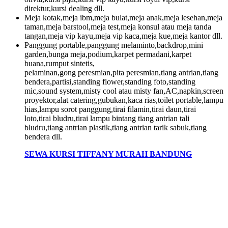
direktur,kursi dealing dll.
Meja kotak,meja ibm,meja bulat,meja anak,meja lesehan,meja
taman,meja barstool,meja test,meja konsul atau meja tanda
tangan,meja vip kayu,meja vip kaca,meja kue,meja kantor dll.
Panggung portable,panggung melaminto,backdrop,mini
garden,bunga meja,podium,karpet permadani,karpet
buana,rumput sintetis,
pelaminan,gong peresmian,pita peresmian,tiang antrian,tiang
bendera,partisi,standing flower,standing foto,standing
mic,sound system,misty cool atau misty fan,AC,napkin,screen
proyektor,alat catering,gubukan,kaca rias,toilet portable,lampu
hias,lampu sorot panggung,tirai filamin,tirai daun,tirai
loto,tirai bludru,tirai lampu bintang tiang antrian tali
bludru,tiang antrian plastik,tiang antrian tarik sabuk,tiang
bendera dll.
SEWA KURSI TIFFANY MURAH BANDUNG