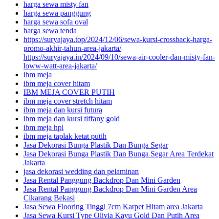
harga sewa misty fan
harga sewa panggung
harga sewa sofa oval
harga sewa tenda
https://suryajaya.top/2024/12/06/sewa-kursi-crossback-harga-
promo-akhir-tahun-area-jakarta/
https://suryajaya.in/2024/09/10/sewa-air-cooler-dan-misty-fan-
loww-watt-area-jakarta/
ibm meja
ibm meja cover hitam
IBM MEJA COVER PUTIH
ibm meja cover stretch hitam
ibm meja dan kursi futura
ibm meja dan kursi tiffany gold
ibm meja hpl
ibm meja taplak ketat putih
Jasa Dekorasi Bunga Plastik Dan Bunga Segar
Jasa Dekorasi Bunga Plastik Dan Bunga Segar Area Terdekat
Jakarta
jasa dekorasi wedding dan pelaminan
Jasa Rental Panggung Backdrop Dan Mini Garden
Jasa Rental Panggung Backdrop Dan Mini Garden Area
Cikarang Bekasi
Jasa Sewa Flooring Tinggi 7cm Karpet Hitam area Jakarta
Jasa Sewa Kursi Type Olivia Kayu Gold Dan Putih Area