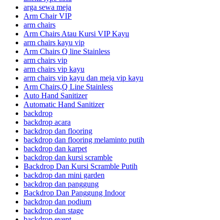
arga sewa meja
Arm Chair VIP
arm chairs
Arm Chairs Atau Kursi VIP Kayu
arm chairs kayu vip
Arm Chairs Q line Stainless
arm chairs vip
arm chairs vip kayu
arm chairs vip kayu dan meja vip kayu
Arm Chairs,Q Line Stainless
Auto Hand Sanitizer
Automatic Hand Sanitizer
backdrop
backdrop acara
backdrop dan flooring
backdrop dan flooring melaminto putih
backdrop dan karpet
backdrop dan kursi scramble
Backdrop Dan Kursi Scramble Putih
backdrop dan mini garden
backdrop dan panggung
Backdrop Dan Panggung Indoor
backdrop dan podium
backdrop dan stage
backdrop event