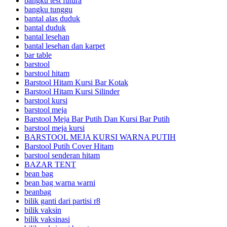
bangku test futura
bangku tunggu
bantal alas duduk
bantal duduk
bantal lesehan
bantal lesehan dan karpet
bar table
barstool
barstool hitam
Barstool Hitam Kursi Bar Kotak
Barstool Hitam Kursi Silinder
barstool kursi
barstool meja
Barstool Meja Bar Putih Dan Kursi Bar Putih
barstool meja kursi
BARSTOOL MEJA KURSI WARNA PUTIH
Barstool Putih Cover Hitam
barstool senderan hitam
BAZAR TENT
bean bag
bean bag warna warni
beanbag
bilik ganti dari partisi r8
bilik vaksin
bilik vaksinasi