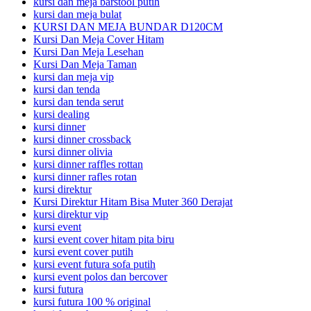
kursi dan meja barstool putih
kursi dan meja bulat
KURSI DAN MEJA BUNDAR D120CM
Kursi Dan Meja Cover Hitam
Kursi Dan Meja Lesehan
Kursi Dan Meja Taman
kursi dan meja vip
kursi dan tenda
kursi dan tenda serut
kursi dealing
kursi dinner
kursi dinner crossback
kursi dinner olivia
kursi dinner raffles rottan
kursi dinner rafles rotan
kursi direktur
Kursi Direktur Hitam Bisa Muter 360 Derajat
kursi direktur vip
kursi event
kursi event cover hitam pita biru
kursi event cover putih
kursi event futura sofa putih
kursi event polos dan bercover
kursi futura
kursi futura 100 % original