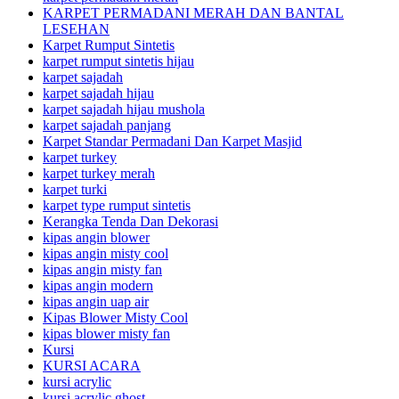
KARPET PERMADANI MERAH DAN BANTAL
LESEHAN
Karpet Rumput Sintetis
karpet rumput sintetis hijau
karpet sajadah
karpet sajadah hijau
karpet sajadah hijau mushola
karpet sajadah panjang
Karpet Standar Permadani Dan Karpet Masjid
karpet turkey
karpet turkey merah
karpet turki
karpet type rumput sintetis
Kerangka Tenda Dan Dekorasi
kipas angin blower
kipas angin misty cool
kipas angin misty fan
kipas angin modern
kipas angin uap air
Kipas Blower Misty Cool
kipas blower misty fan
Kursi
KURSI ACARA
kursi acrylic
kursi acrylic ghost