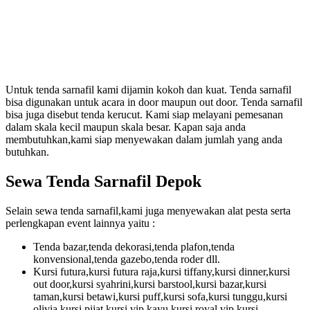
Untuk tenda sarnafil kami dijamin kokoh dan kuat. Tenda sarnafil
bisa digunakan untuk acara in door maupun out door. Tenda sarnafil
bisa juga disebut tenda kerucut. Kami siap melayani pemesanan
dalam skala kecil maupun skala besar. Kapan saja anda
membutuhkan,kami siap menyewakan dalam jumlah yang anda
butuhkan.
Sewa Tenda Sarnafil Depok
Selain sewa tenda sarnafil,kami juga menyewakan alat pesta serta
perlengkapan event lainnya yaitu :
Tenda bazar,tenda dekorasi,tenda plafon,tenda
konvensional,tenda gazebo,tenda roder dll.
Kursi futura,kursi futura raja,kursi tiffany,kursi dinner,kursi
out door,kursi syahrini,kursi barstool,kursi bazar,kursi
taman,kursi betawi,kursi puff,kursi sofa,kursi tunggu,kursi
olivia,kursi pijat,kursi vip kayu,kursi royal vip,kursi