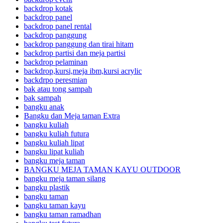
backdrop kotak
backdrop panel
backdrop panel rental
backdrop panggung
backdrop panggung dan tirai hitam
backdrop partisi dan meja partisi
backdrop pelaminan
backdrop,kursi,meja ibm,kursi acrylic
backdrpo peresmian
bak atau tong sampah
bak sampah
bangku anak
Bangku dan Meja taman Extra
bangku kuliah
bangku kuliah futura
bangku kuliah lipat
bangku lipat kuliah
bangku meja taman
BANGKU MEJA TAMAN KAYU OUTDOOR
bangku meja taman silang
bangku plastik
bangku taman
bangku taman kayu
bangku taman ramadhan