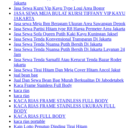
Jakarta
Jasa Sewa Kursi Vip Kayu Type Loui Area Bogor
JASA SEWA MEJA BULAT KURSI TIFFANY VIP KAYU
JAKARTA
Jasa sewa Meja Ibm Beragam Ukuran Area Sawangan Depok
Jasa Sewa Partisi Hitam type R8 Harga Permeter Area Jakarta
Jasa Sewa Sofa Queen Putih Kaki Kayu Kuningan Jaksel
Jasa Sewa Tenda Konvensional Transparan Di Jakarta
Jasa Sewa Tenda Nuansa Putih Bersih Di Jakarta
Jasa Sewa Tenda Nuansa Putih Bersih Di Jakarta Layanan 24
Jam
Jasa Sewa Tenda Sarnafil Atau Kerucut Tenda Bazar Roder
jakarta
Jasa Sewa Tirai Hitam Dan Meja Cover Hitam Ancol Jakut
jual bean bag
Jual Dan Sewa Bean Bag Murah Berkualitas Di Jabodetabek
Kaca Frame Stainless Full Body
kaca rias
kaca rias
KACA RIAS FRAME STAINLESS FULL BODY
KACA RIAS FRAME STAINLESS UKURAN FULL
BODY
KACA RIAS FULL BODY
kaca rias portable
Kain Lotto Penutup Dinding Tirai Hitam