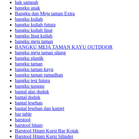
bak sampah
bangku anak
Bangku dan Meja taman Extra
bangku kuliah
bangku kuliah futura
bangku kuliah lipat
bangku lipat kuliah
bangku meja taman
BANGKU MEJA TAMAN KAYU OUTDOOR
bangku meja taman silang
bangku plastik
bangku taman
bangku taman kayu
bangku taman ramadhan
bangku test futura
bangku tunggu
bantal alas duduk
bantal duduk
bantal lesehan
bantal lesehan dan karpet
bar table
barstool
barstool hitam
Barstool Hitam Kursi Bar Kotak
Barstool Hitam Kursi Silinder