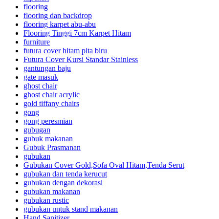
flooring
flooring dan backdrop
flooring karpet abu-abu
Flooring Tinggi 7cm Karpet Hitam
furniture
futura cover hitam pita biru
Futura Cover Kursi Standar Stainless
gantungan baju
gate masuk
ghost chair
ghost chair acrylic
gold tiffany chairs
gong
gong peresmian
gubugan
gubuk makanan
Gubuk Prasmanan
gubukan
Gubukan Cover Gold,Sofa Oval Hitam,Tenda Serut
gubukan dan tenda kerucut
gubukan dengan dekorasi
gubukan makanan
gubukan rustic
gubukan untuk stand makanan
Hand Sanitizer