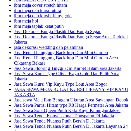
ibm meja cover stretch hitam
ibm meja dan kursi futura
ibm meja dan kursi tiffany gold
ibm meja hpl
ibm meja taplak ketat putih
Jasa Dekorasi Bunga Plastik Dan Bunga Segar
Jasa Dekorasi Bunga Plastik Dan Bunga Segar Area Terdekat
Jakarta
jasa dekorasi wedding dan pelaminan
Jasa Rental Panggung Backdrop Dan Mini Garden
Jasa Rental Panggung Backdrop Dan Mini Garden Area
Cikarang Bekasi
Jasa Sewa Flooring Tinggi 7cm Karpet Hitam area Jakarta
Jasa Sewa Kursi Type Olivia Kayu Gold Dan Putih Area
Jakarta
Jasa Sewa Kursi Vip Kayu Type Loui Area Bogor
JASA SEWA MEJA BULAT KURSI TIFFANY VIP KAYU
JAKARTA
Jasa sewa Meja Ibm Beragam Ukuran Area Sawangan Depok
Jasa Sewa Partisi Hitam type R8 Harga Permeter Area Jakarta
Jasa Sewa Sofa Queen Putih Kaki Kayu Kuningan Jaksel
Jasa Sewa Tenda Konvensional Transparan Di Jakarta
Jasa Sewa Tenda Nuansa Putih Bersih Di Jakarta
Jasa Sewa Tenda Nuansa Putih Bersih Di Jakarta Layanan 24