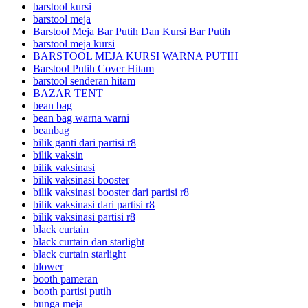
barstool kursi
barstool meja
Barstool Meja Bar Putih Dan Kursi Bar Putih
barstool meja kursi
BARSTOOL MEJA KURSI WARNA PUTIH
Barstool Putih Cover Hitam
barstool senderan hitam
BAZAR TENT
bean bag
bean bag warna warni
beanbag
bilik ganti dari partisi r8
bilik vaksin
bilik vaksinasi
bilik vaksinasi booster
bilik vaksinasi booster dari partisi r8
bilik vaksinasi dari partisi r8
bilik vaksinasi partisi r8
black curtain
black curtain dan starlight
black curtain starlight
blower
booth pameran
booth partisi putih
bunga meja