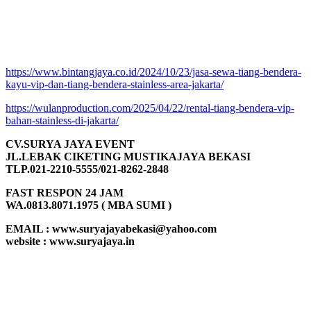
https://www.bintangjaya.co.id/2024/10/23/jasa-sewa-tiang-bendera-
kayu-vip-dan-tiang-bendera-stainless-area-jakarta/
https://wulanproduction.com/2025/04/22/rental-tiang-bendera-vip-
bahan-stainless-di-jakarta/
CV.SURYA JAYA EVENT
JL.LEBAK CIKETING MUSTIKAJAYA BEKASI
TLP.021-2210-5555/021-8262-2848
FAST RESPON 24 JAM
WA.0813.8071.1975 ( MBA SUMI )
EMAIL : www.suryajayabekasi@yahoo.com
website : www.suryajaya.in