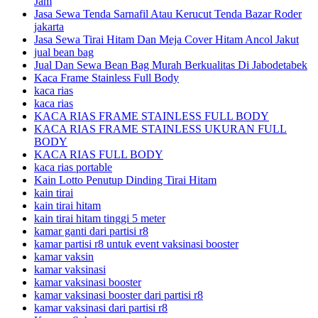
Jam
Jasa Sewa Tenda Sarnafil Atau Kerucut Tenda Bazar Roder
jakarta
Jasa Sewa Tirai Hitam Dan Meja Cover Hitam Ancol Jakut
jual bean bag
Jual Dan Sewa Bean Bag Murah Berkualitas Di Jabodetabek
Kaca Frame Stainless Full Body
kaca rias
kaca rias
KACA RIAS FRAME STAINLESS FULL BODY
KACA RIAS FRAME STAINLESS UKURAN FULL
BODY
KACA RIAS FULL BODY
kaca rias portable
Kain Lotto Penutup Dinding Tirai Hitam
kain tirai
kain tirai hitam
kain tirai hitam tinggi 5 meter
kamar ganti dari partisi r8
kamar partisi r8 untuk event vaksinasi booster
kamar vaksin
kamar vaksinasi
kamar vaksinasi booster
kamar vaksinasi booster dari partisi r8
kamar vaksinasi dari partisi r8