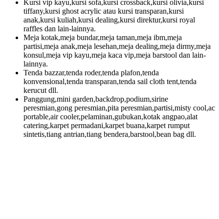
Kursi vip kayu,kursi sofa,kursi crossback,kursi olivia,kursi
tiffany,kursi ghost acrylic atau kursi transparan,kursi
anak,kursi kuliah,kursi dealing,kursi direktur,kursi royal
raffles dan lain-lainnya.
Meja kotak,meja bundar,meja taman,meja ibm,meja
partisi,meja anak,meja lesehan,meja dealing,meja dirmy,meja
konsul,meja vip kayu,meja kaca vip,meja barstool dan lain-
lainnya.
Tenda bazzar,tenda roder,tenda plafon,tenda
konvensional,tenda transparan,tenda sail cloth tent,tenda
kerucut dll.
Panggung,mini garden,backdrop,podium,sirine
peresmian,gong peresmian,pita peresmian,partisi,misty cool,ac
portable,air cooler,pelaminan,gubukan,kotak angpao,alat
catering,karpet permadani,karpet buana,karpet rumput
sintetis,tiang antrian,tiang bendera,barstool,bean bag dll.