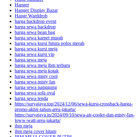
Hanger
Hanger Display Bazar
Hangr Warddrob
harga backdrop event
harga sewa backdrop
harga sewa bean bag
harga sewa karpet murah
harga sewa kursi futura polos merah
harga sewa kursi meja
harga sewa kursi vip
harga sewa meja
harga sewa meja ibm terbaru
harga sewa meja kotak
harga sewa misty cool
harga sewa misty fan
harga sewa panggung
harga sewa sofa oval
harga sewa tenda
https://suryajaya.top/2024/12/06/sewa-kursi-crossback-harga-
promo-akhir-tahun-area-jakarta/
https://suryajaya.in/2024/09/10/sewa-air-cooler-dan-misty-fan-
loww-watt-area-jakarta/
ibm meja
ibm meja cover hitam
IBM MEJA COVER PUTIH