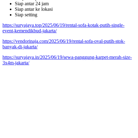
Siap antar 24 jam
Siap antar ke lokasi
Siap setting
https://suryajaya.top/2025/06/19/rental-sofa-kotak-putih-single-
event-kemendikbud-jakarta/
https://vendorinaja.com/2025/06/19/rental-sofa-oval-putih-stok-
banyak-di-jakarta/
https://suryajaya.in/2025/06/19/sewa-panggung-karpet-merah-size-
3x4m-jakarta/