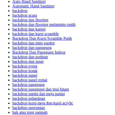
Auto Hand Sanitizer
Automatic Hand Sanitizer
backdrop
backdrop acara
backdrop dan flooring
backdrop dan flooring melaminto putih
backdrop dan karpet
backdrop dan kursi scramble
Backdrop Dan Kursi Scramble Putih
backdrop dan mini garden
backdrop dan panggung
Backdrop Dan Panggung Indoor
backdrop dan podium
backdrop dan stage
backdrop event
backdrop kotak
backdrop panel
backdrop panel rental
backdrop panggung
backdrop panggung dan tirai hitam
backdrop partisi dan meja partisi
backdrop pelaminan
backdrop,kursi,meja ibm,kursi acrylic
backdrpo peresmian
bak atau tong sampah