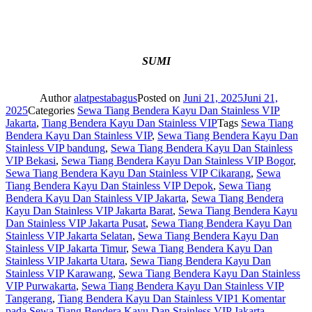
SUMI
Author
alatpestabagus
Posted on
Juni 21, 2025
Juni 21,
2025
Categories
Sewa Tiang Bendera Kayu Dan Stainless VIP
Jakarta
,
Tiang Bendera Kayu Dan Stainless VIP
Tags
Sewa Tiang
Bendera Kayu Dan Stainless VIP
,
Sewa Tiang Bendera Kayu Dan
Stainless VIP bandung
,
Sewa Tiang Bendera Kayu Dan Stainless
VIP Bekasi
,
Sewa Tiang Bendera Kayu Dan Stainless VIP Bogor
,
Sewa Tiang Bendera Kayu Dan Stainless VIP Cikarang
,
Sewa
Tiang Bendera Kayu Dan Stainless VIP Depok
,
Sewa Tiang
Bendera Kayu Dan Stainless VIP Jakarta
,
Sewa Tiang Bendera
Kayu Dan Stainless VIP Jakarta Barat
,
Sewa Tiang Bendera Kayu
Dan Stainless VIP Jakarta Pusat
,
Sewa Tiang Bendera Kayu Dan
Stainless VIP Jakarta Selatan
,
Sewa Tiang Bendera Kayu Dan
Stainless VIP Jakarta Timur
,
Sewa Tiang Bendera Kayu Dan
Stainless VIP Jakarta Utara
,
Sewa Tiang Bendera Kayu Dan
Stainless VIP Karawang
,
Sewa Tiang Bendera Kayu Dan Stainless
VIP Purwakarta
,
Sewa Tiang Bendera Kayu Dan Stainless VIP
Tangerang
,
Tiang Bendera Kayu Dan Stainless VIP
1 Komentar
pada Sewa Tiang Bendera Kayu Dan Stainless VIP Jakarta