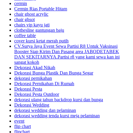
cermin
Cermin Rias Portable Hitam
chair ghost acrylic
chair ghsot
chairs vip kayu jati
clothesline gantungan baju
coffee table
cover kursi ketat merah putih
CV.Surya Jaya Event Sewa Partisi R8 Untuk Vaksinasi
Booster Siap Kirim Dan Pasang area JABODETABEK
DAN SEKITARNYA.Partisi r8 yang kami sewa kan ini
sangat kokoh
Dekorasi Akad Nikah
Dekorasi Bunga Plastik Dan Bunga Segar
dekorasi pernikahan
Dekorasi Pernikahan Di Rumah
Dekorasi Pesta
Dekorasi Pesta Outdoor
dekorasi ulang tahun backdrop kursi dan bunga
Dekorasi Wedding
dekorasi wedding dan pelaminan
dekorasi wedding tenda kursi meja pelaminan
event
flip chart
flipchart