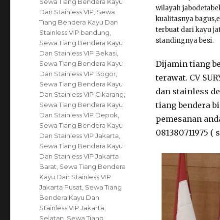
Tags
Sewa Tiang Bendera Kayu
wilayah jabodetabe
Dan Stainless VIP
,
Sewa
kualitasnya bagus,
Tiang Bendera Kayu Dan
terbuat dari kayu j
Stainless VIP bandung
,
standingnya besi.
Sewa Tiang Bendera Kayu
Dan Stainless VIP Bekasi
,
Dijamin tiang b
Sewa Tiang Bendera Kayu
Dan Stainless VIP Bogor
,
terawat. CV SU
Sewa Tiang Bendera Kayu
dan stainless d
Dan Stainless VIP Cikarang
,
tiang bendera b
Sewa Tiang Bendera Kayu
Dan Stainless VIP Depok
,
pemesanan anda 
Sewa Tiang Bendera Kayu
081380711975 ( s
Dan Stainless VIP Jakarta
,
Sewa Tiang Bendera Kayu
Dan Stainless VIP Jakarta
Barat
,
Sewa Tiang Bendera
Kayu Dan Stainless VIP
Jakarta Pusat
,
Sewa Tiang
Bendera Kayu Dan
Stainless VIP Jakarta
Selatan
,
Sewa Tiang