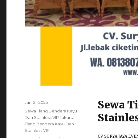
Sewa T
Posted
Juni 21, 2025
on
Categories
Sewa Tiang Bendera Kayu
Stainle
Dan Stainless VIP Jakarta
,
Tiang Bendera Kayu Dan
Stainless VIP
CV SURYA JAYA EV