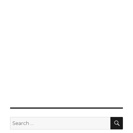
SE
Search
for: