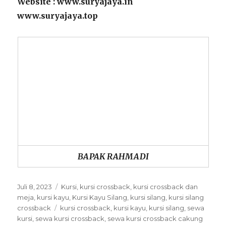
Website : www.suryajaya.in
www.suryajaya.top
BAPAK RAHMADI
Posted
Juli 8, 2023
Categories
Kursi
,
kursi crossback
,
kursi crossback dan
on
meja
,
kursi kayu
,
Kursi Kayu Silang
,
kursi silang
,
kursi silang
crossback
Tags
kursi crossback
,
kursi kayu
,
kursi silang
,
sewa
kursi
,
sewa kursi crossback
,
sewa kursi crossback cakung