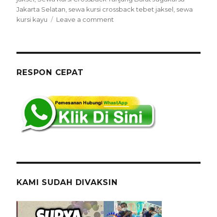
Jakarta Selatan
,
sewa kursi crossback tebet jaksel
,
sewa
on
kursi kayu
Leave a comment
Sewa
Kursi
Crossback
Tanjung
Barat
RESPON CEPAT
Jagakarsa
Jakarta
Selatan
KAMI SUDAH DIVAKSIN