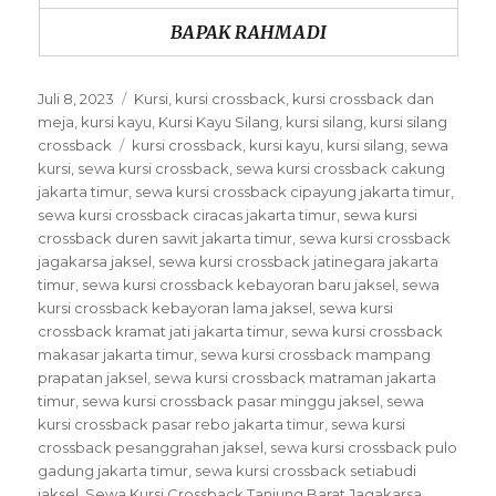
BAPAK RAHMADI
Posted
Categories
Juli 8, 2023
Kursi
,
kursi crossback
,
kursi crossback dan
on
meja
,
kursi kayu
,
Kursi Kayu Silang
,
kursi silang
,
kursi silang
Tags
crossback
kursi crossback
,
kursi kayu
,
kursi silang
,
sewa
kursi
,
sewa kursi crossback
,
sewa kursi crossback cakung
jakarta timur
,
sewa kursi crossback cipayung jakarta timur
,
sewa kursi crossback ciracas jakarta timur
,
sewa kursi
crossback duren sawit jakarta timur
,
sewa kursi crossback
jagakarsa jaksel
,
sewa kursi crossback jatinegara jakarta
timur
,
sewa kursi crossback kebayoran baru jaksel
,
sewa
kursi crossback kebayoran lama jaksel
,
sewa kursi
crossback kramat jati jakarta timur
,
sewa kursi crossback
makasar jakarta timur
,
sewa kursi crossback mampang
prapatan jaksel
,
sewa kursi crossback matraman jakarta
timur
,
sewa kursi crossback pasar minggu jaksel
,
sewa
kursi crossback pasar rebo jakarta timur
,
sewa kursi
crossback pesanggrahan jaksel
,
sewa kursi crossback pulo
gadung jakarta timur
,
sewa kursi crossback setiabudi
jaksel
,
Sewa Kursi Crossback Tanjung Barat Jagakarsa