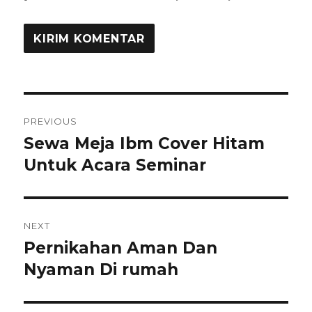
Navigasi
PREVIOUS
pos
Sewa Meja Ibm Cover Hitam
Previous
post:
Untuk Acara Seminar
NEXT
Pernikahan Aman Dan
Next
post:
Nyaman Di rumah