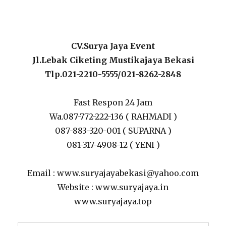
CV.Surya Jaya Event
Jl.Lebak Ciketing Mustikajaya Bekasi
Tlp.021-2210-5555/021-8262-2848
Fast Respon 24 Jam
Wa.087-772-222-136 ( RAHMADI )
087-883-320-001 ( SUPARNA )
081-317-4908-12 ( YENI )
Email : www.suryajayabekasi@yahoo.com
Website : www.suryajaya.in
www.suryajaya.top