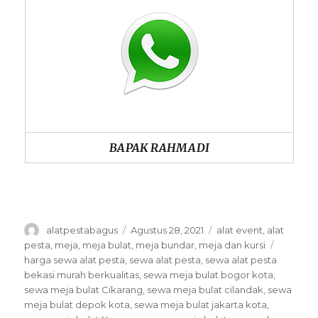
BAPAK RAHMADI
Author
Posted
Categories
alatpestabagus
Agustus 28, 2021
alat event
,
alat
on
Tags
pesta
,
meja
,
meja bulat
,
meja bundar
,
meja dan kursi
harga sewa alat pesta
,
sewa alat pesta
,
sewa alat pesta
bekasi murah berkualitas
,
sewa meja bulat bogor kota
,
sewa meja bulat Cikarang
,
sewa meja bulat cilandak
,
sewa
meja bulat depok kota
,
sewa meja bulat jakarta kota
,