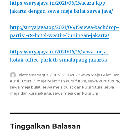
https://suryajaya.in/2021/06/15/acara-kpp-
jakarta-dengan-sewa-meja-bulat-surya-jaya/
http://suryajaya.top/2021/06/15/sewa-backdrop-
partisi-r8-hotel-westin-kuningan-jakarta/
https://suryajaya.in/2021/06/16/sewa-meja-
kotak-office-park-tb-simatupang-jakarta/
Author
Posted
Categories
alatpestabagus
Juni 17, 2021
Sewa Meja Bulat Dan
on
Tags
Kursi Futura
meja bulat dan kursi futura
,
sewa kursi futura
,
sewa meja bulat
,
sewa meja bulat dan kursi futura
,
sewa
meja dan kursi jakarta
,
sewa meja dan kursi Unj
Tinggalkan Balasan