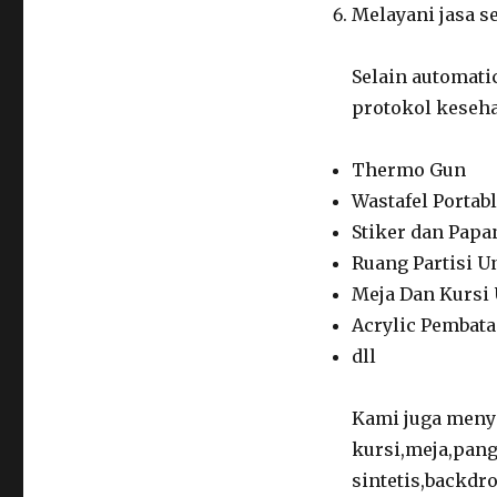
Melayani jasa se
Selain automat
protokol keseha
Thermo Gun
Wastafel Portab
Stiker dan Papa
Ruang Partisi U
Meja Dan Kursi 
Acrylic Pembata
dll
Kami juga menye
kursi,meja,pan
sintetis,backdr