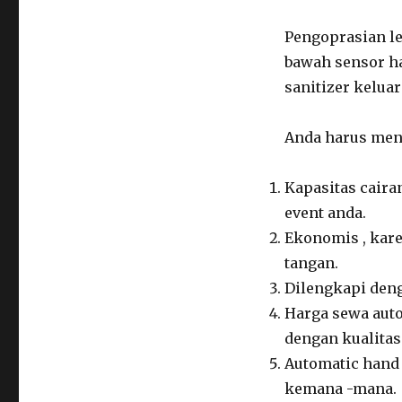
Pengoprasian l
bawah sensor ha
sanitizer kelua
Anda harus menc
Kapasitas caira
event anda.
Ekonomis , kare
tangan.
Dilengkapi den
Harga sewa auto
dengan kualitas
Automatic hand 
kemana -mana.