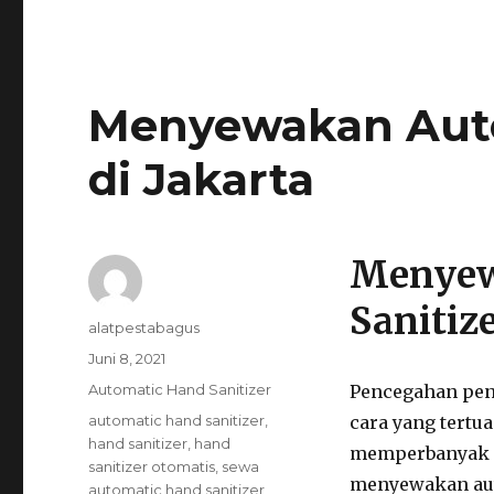
Menyewakan Auto
di Jakarta
Menyew
Sanitize
Author
alatpestabagus
Posted
Juni 8, 2021
on
Categories
Automatic Hand Sanitizer
Pencegahan peny
Tags
automatic hand sanitizer
,
cara yang tert
hand sanitizer
,
hand
memperbanyak m
sanitizer otomatis
,
sewa
menyewakan auto
automatic hand sanitizer
,