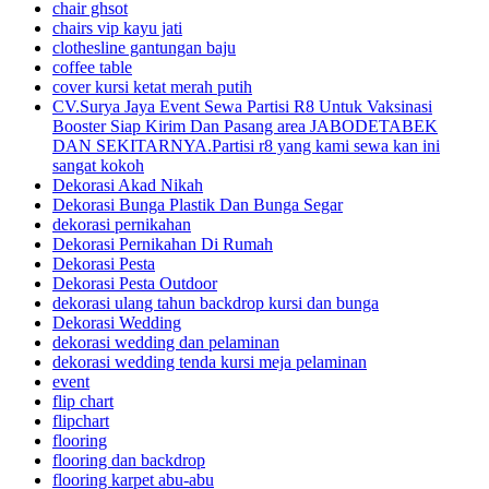
chair ghsot
chairs vip kayu jati
clothesline gantungan baju
coffee table
cover kursi ketat merah putih
CV.Surya Jaya Event Sewa Partisi R8 Untuk Vaksinasi
Booster Siap Kirim Dan Pasang area JABODETABEK
DAN SEKITARNYA.Partisi r8 yang kami sewa kan ini
sangat kokoh
Dekorasi Akad Nikah
Dekorasi Bunga Plastik Dan Bunga Segar
dekorasi pernikahan
Dekorasi Pernikahan Di Rumah
Dekorasi Pesta
Dekorasi Pesta Outdoor
dekorasi ulang tahun backdrop kursi dan bunga
Dekorasi Wedding
dekorasi wedding dan pelaminan
dekorasi wedding tenda kursi meja pelaminan
event
flip chart
flipchart
flooring
flooring dan backdrop
flooring karpet abu-abu