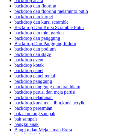
backdrop acara
backdrop dan flooring
backdrop dan flooring melaminto putih
backdrop dan karpet
backdrop dan kursi scramble
Backdrop Dan Kursi Scramble Putih
backdrop dan mini garden
backdrop dan panggung
Backdrop Dan Panggung Indoor
backdrop dan podium
backdrop dan stage
backdrop event
backdrop kotak
backdrop panel
backdrop panel rental
backdrop panggung
backdrop panggung dan tirai hitam
backdrop partisi dan meja partisi
backdrop pelaminan
backdrop,kursi,meja ibm,kursi acrylic
backdrpo peresmian
bak atau tong sampah
bak sampah
bangku anak
Bangku dan Meja taman Extra