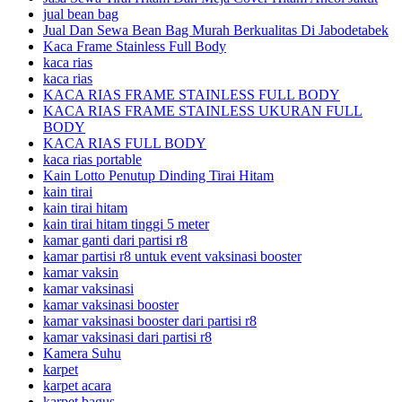
jual bean bag
Jual Dan Sewa Bean Bag Murah Berkualitas Di Jabodetabek
Kaca Frame Stainless Full Body
kaca rias
kaca rias
KACA RIAS FRAME STAINLESS FULL BODY
KACA RIAS FRAME STAINLESS UKURAN FULL
BODY
KACA RIAS FULL BODY
kaca rias portable
Kain Lotto Penutup Dinding Tirai Hitam
kain tirai
kain tirai hitam
kain tirai hitam tinggi 5 meter
kamar ganti dari partisi r8
kamar partisi r8 untuk event vaksinasi booster
kamar vaksin
kamar vaksinasi
kamar vaksinasi booster
kamar vaksinasi booster dari partisi r8
kamar vaksinasi dari partisi r8
Kamera Suhu
karpet
karpet acara
karpet bagus