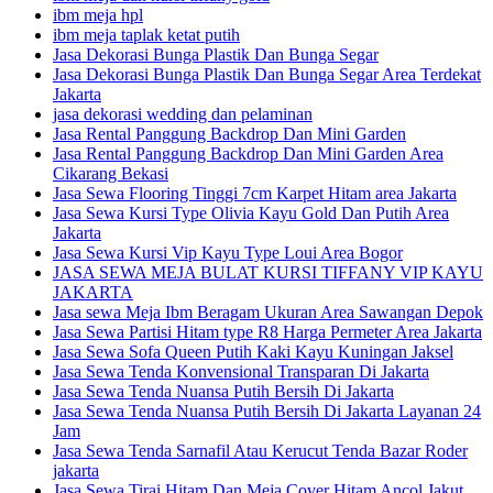
ibm meja hpl
ibm meja taplak ketat putih
Jasa Dekorasi Bunga Plastik Dan Bunga Segar
Jasa Dekorasi Bunga Plastik Dan Bunga Segar Area Terdekat
Jakarta
jasa dekorasi wedding dan pelaminan
Jasa Rental Panggung Backdrop Dan Mini Garden
Jasa Rental Panggung Backdrop Dan Mini Garden Area
Cikarang Bekasi
Jasa Sewa Flooring Tinggi 7cm Karpet Hitam area Jakarta
Jasa Sewa Kursi Type Olivia Kayu Gold Dan Putih Area
Jakarta
Jasa Sewa Kursi Vip Kayu Type Loui Area Bogor
JASA SEWA MEJA BULAT KURSI TIFFANY VIP KAYU
JAKARTA
Jasa sewa Meja Ibm Beragam Ukuran Area Sawangan Depok
Jasa Sewa Partisi Hitam type R8 Harga Permeter Area Jakarta
Jasa Sewa Sofa Queen Putih Kaki Kayu Kuningan Jaksel
Jasa Sewa Tenda Konvensional Transparan Di Jakarta
Jasa Sewa Tenda Nuansa Putih Bersih Di Jakarta
Jasa Sewa Tenda Nuansa Putih Bersih Di Jakarta Layanan 24
Jam
Jasa Sewa Tenda Sarnafil Atau Kerucut Tenda Bazar Roder
jakarta
Jasa Sewa Tirai Hitam Dan Meja Cover Hitam Ancol Jakut