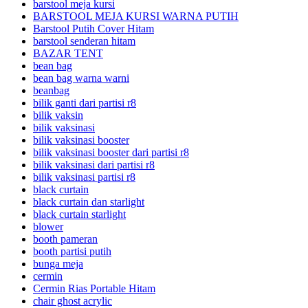
barstool meja kursi
BARSTOOL MEJA KURSI WARNA PUTIH
Barstool Putih Cover Hitam
barstool senderan hitam
BAZAR TENT
bean bag
bean bag warna warni
beanbag
bilik ganti dari partisi r8
bilik vaksin
bilik vaksinasi
bilik vaksinasi booster
bilik vaksinasi booster dari partisi r8
bilik vaksinasi dari partisi r8
bilik vaksinasi partisi r8
black curtain
black curtain dan starlight
black curtain starlight
blower
booth pameran
booth partisi putih
bunga meja
cermin
Cermin Rias Portable Hitam
chair ghost acrylic