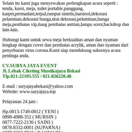
Selain itu kami juga menyewakan perlengkapan acara seperti :
tenda, kursi, meja, toilet portable,panggung,
karpet,permadani,terpal,rumput sintetis,barstool,dekorasi
pelaminan,dekorasi bunga,tirai dekorasi,pelaminan,bunga
meja,pembatas vip,tiang pembatas antrian,lampu sorot,backdrop dan
lain-lain.
Hubungi kami untuk sewa meja berkualitas aman dan nyaman
lengkap dengan cover dan pembatas acrylik, aman dan nyaman dari
penyebaran virus corona.Kami siap mendukung suksenya acara
pentinga anda.
CV.SURYA JAYA EVENT
Jl. Lebak Ciketing Mustikajaya Bekasi
Tlp.021-22105.555 / 021-826228.48
E-mail : suryajayabekasi@yahoo.com
Website: www.suryajaya.top
Pelayanan 24 jam :
Hp.0813-1749-0812 ( YENI )
0898-4988-352 ( MURSIN )
0877-7222-2136 ( SAINI )
0878-8332-0001 (SUPARNA)