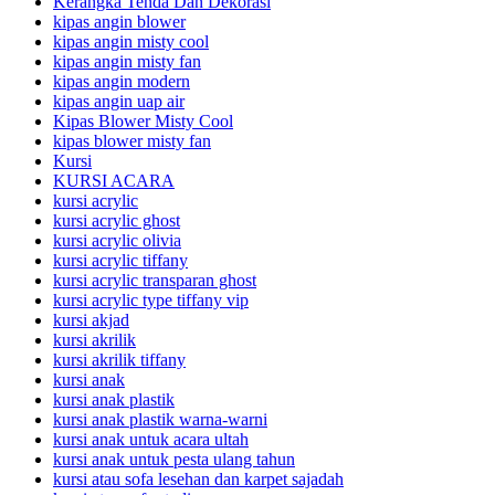
Kerangka Tenda Dan Dekorasi
kipas angin blower
kipas angin misty cool
kipas angin misty fan
kipas angin modern
kipas angin uap air
Kipas Blower Misty Cool
kipas blower misty fan
Kursi
KURSI ACARA
kursi acrylic
kursi acrylic ghost
kursi acrylic olivia
kursi acrylic tiffany
kursi acrylic transparan ghost
kursi acrylic type tiffany vip
kursi akjad
kursi akrilik
kursi akrilik tiffany
kursi anak
kursi anak plastik
kursi anak plastik warna-warni
kursi anak untuk acara ultah
kursi anak untuk pesta ulang tahun
kursi atau sofa lesehan dan karpet sajadah