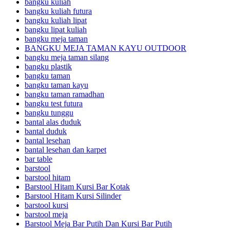
bangku kuliah
bangku kuliah futura
bangku kuliah lipat
bangku lipat kuliah
bangku meja taman
BANGKU MEJA TAMAN KAYU OUTDOOR
bangku meja taman silang
bangku plastik
bangku taman
bangku taman kayu
bangku taman ramadhan
bangku test futura
bangku tunggu
bantal alas duduk
bantal duduk
bantal lesehan
bantal lesehan dan karpet
bar table
barstool
barstool hitam
Barstool Hitam Kursi Bar Kotak
Barstool Hitam Kursi Silinder
barstool kursi
barstool meja
Barstool Meja Bar Putih Dan Kursi Bar Putih