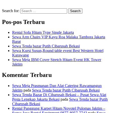
Search for:
Search
Pos-pos Terbaru
Rental Sofa Hitam Type Single Jakarta
Sewa Arm Chairs VIP Kayu Roa Malaka Tambora Jakarta
Barat
Sewa Tenda bazar Putih Cibarusah Bekasi
Sewa Kursi Susun,Round table event Best Western Hotel
Karawang
Sewa Meja IBM Cover Stretch Hitam Event HK Tower
Jaktim
Komentar Terbaru
Sewa Meja Prasmanan Dan Alat Catering Rawamangun
Jaktim
pada
Sewa Tenda bazar Putih Cibarusah Bekasi
Sewa Tenda Bazar Di Cibarusah Bekasi – Pusat Sewa Alat
Pesta Lengkap Jakarta Bekasi
pada
Sewa Tenda bazar Putih
Cibarusah Bekasi
Rental Panggung Karpet Hitam Novotel Pulomas Jaktim –
Surya Jaya Rental Equipment 0877-8057-7743
pada
Sewa