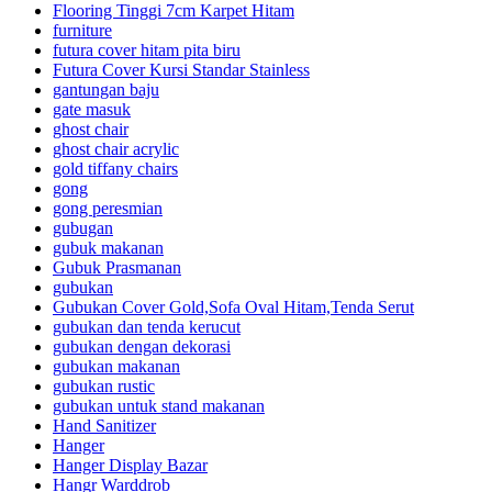
Flooring Tinggi 7cm Karpet Hitam
furniture
futura cover hitam pita biru
Futura Cover Kursi Standar Stainless
gantungan baju
gate masuk
ghost chair
ghost chair acrylic
gold tiffany chairs
gong
gong peresmian
gubugan
gubuk makanan
Gubuk Prasmanan
gubukan
Gubukan Cover Gold,Sofa Oval Hitam,Tenda Serut
gubukan dan tenda kerucut
gubukan dengan dekorasi
gubukan makanan
gubukan rustic
gubukan untuk stand makanan
Hand Sanitizer
Hanger
Hanger Display Bazar
Hangr Warddrob