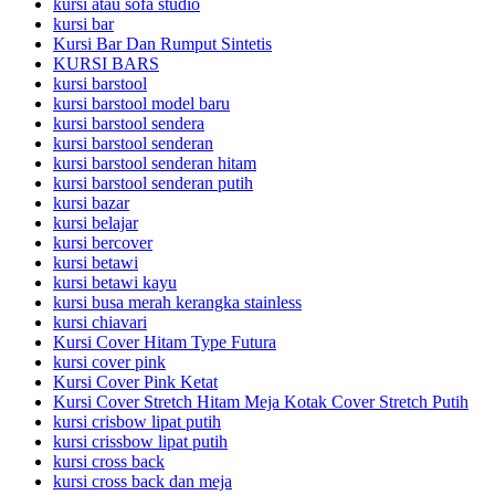
kursi atau sofa studio
kursi bar
Kursi Bar Dan Rumput Sintetis
KURSI BARS
kursi barstool
kursi barstool model baru
kursi barstool sendera
kursi barstool senderan
kursi barstool senderan hitam
kursi barstool senderan putih
kursi bazar
kursi belajar
kursi bercover
kursi betawi
kursi betawi kayu
kursi busa merah kerangka stainless
kursi chiavari
Kursi Cover Hitam Type Futura
kursi cover pink
Kursi Cover Pink Ketat
Kursi Cover Stretch Hitam Meja Kotak Cover Stretch Putih
kursi crisbow lipat putih
kursi crissbow lipat putih
kursi cross back
kursi cross back dan meja