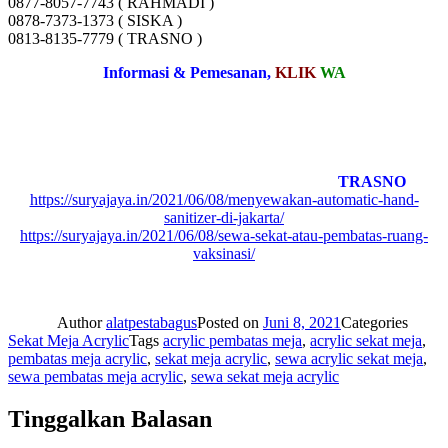
0877-8057-7743 ( RAHMADI )
0878-7373-1373 ( SISKA )
0813-8135-7779 ( TRASNO )
Informasi & Pemesanan,
KLIK
WA
TRASNO
https://suryajaya.in/2021/06/08/menyewakan-automatic-hand-
sanitizer-di-jakarta/
https://suryajaya.in/2021/06/08/sewa-sekat-atau-pembatas-ruang-
vaksinasi/
Author
alatpestabagus
Posted on
Juni 8, 2021
Categories
Sekat Meja Acrylic
Tags
acrylic pembatas meja
,
acrylic sekat meja
,
pembatas meja acrylic
,
sekat meja acrylic
,
sewa acrylic sekat meja
,
sewa pembatas meja acrylic
,
sewa sekat meja acrylic
Tinggalkan Balasan