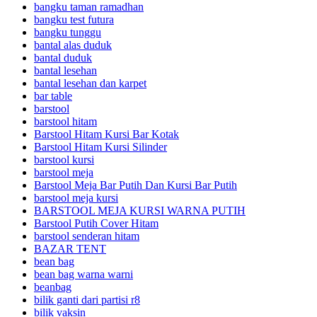
bangku taman ramadhan
bangku test futura
bangku tunggu
bantal alas duduk
bantal duduk
bantal lesehan
bantal lesehan dan karpet
bar table
barstool
barstool hitam
Barstool Hitam Kursi Bar Kotak
Barstool Hitam Kursi Silinder
barstool kursi
barstool meja
Barstool Meja Bar Putih Dan Kursi Bar Putih
barstool meja kursi
BARSTOOL MEJA KURSI WARNA PUTIH
Barstool Putih Cover Hitam
barstool senderan hitam
BAZAR TENT
bean bag
bean bag warna warni
beanbag
bilik ganti dari partisi r8
bilik vaksin