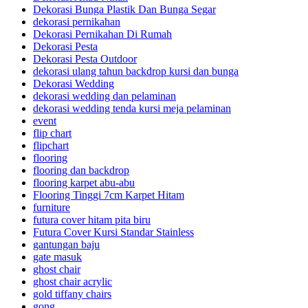
Dekorasi Bunga Plastik Dan Bunga Segar
dekorasi pernikahan
Dekorasi Pernikahan Di Rumah
Dekorasi Pesta
Dekorasi Pesta Outdoor
dekorasi ulang tahun backdrop kursi dan bunga
Dekorasi Wedding
dekorasi wedding dan pelaminan
dekorasi wedding tenda kursi meja pelaminan
event
flip chart
flipchart
flooring
flooring dan backdrop
flooring karpet abu-abu
Flooring Tinggi 7cm Karpet Hitam
furniture
futura cover hitam pita biru
Futura Cover Kursi Standar Stainless
gantungan baju
gate masuk
ghost chair
ghost chair acrylic
gold tiffany chairs
gong