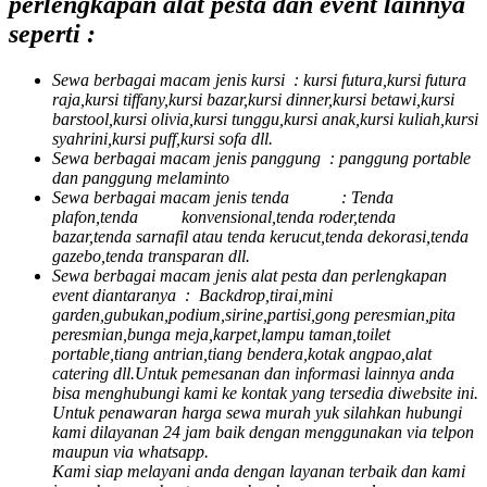
perlengkapan alat pesta dan event lainnya
seperti :
Sewa berbagai macam jenis kursi : kursi futura,kursi futura
raja,kursi tiffany,kursi bazar,kursi dinner,kursi betawi,kursi
barstool,kursi olivia,kursi tunggu,kursi anak,kursi kuliah,kursi
syahrini,kursi puff,kursi sofa dll.
Sewa berbagai macam jenis panggung : panggung portable
dan panggung melaminto
Sewa berbagai macam jenis tenda : Tenda
plafon,tenda konvensional,tenda roder,tenda
bazar,tenda sarnafil atau tenda kerucut,tenda dekorasi,tenda
gazebo,tenda transparan dll.
Sewa berbagai macam jenis alat pesta dan perlengkapan
event diantaranya : Backdrop,tirai,mini
garden,gubukan,podium,sirine,partisi,gong peresmian,pita
peresmian,bunga meja,karpet,lampu taman,toilet
portable,tiang antrian,tiang bendera,kotak angpao,alat
catering dll.
Untuk pemesanan dan informasi lainnya anda
bisa menghubungi kami ke kontak yang tersedia diwebsite ini.
Untuk penawaran harga sewa murah yuk silahkan hubungi
kami dilayanan 24 jam baik dengan menggunakan via telpon
maupun via whatsapp.
Kami siap melayani anda dengan layanan terbaik dan kami