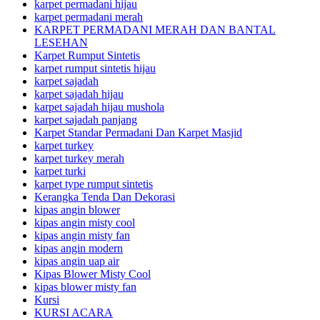
karpet permadani hijau
karpet permadani merah
KARPET PERMADANI MERAH DAN BANTAL
LESEHAN
Karpet Rumput Sintetis
karpet rumput sintetis hijau
karpet sajadah
karpet sajadah hijau
karpet sajadah hijau mushola
karpet sajadah panjang
Karpet Standar Permadani Dan Karpet Masjid
karpet turkey
karpet turkey merah
karpet turki
karpet type rumput sintetis
Kerangka Tenda Dan Dekorasi
kipas angin blower
kipas angin misty cool
kipas angin misty fan
kipas angin modern
kipas angin uap air
Kipas Blower Misty Cool
kipas blower misty fan
Kursi
KURSI ACARA