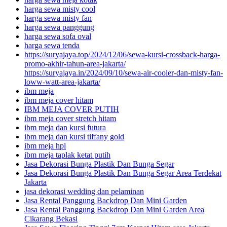
harga sewa misty cool
harga sewa misty fan
harga sewa panggung
harga sewa sofa oval
harga sewa tenda
https://suryajaya.top/2024/12/06/sewa-kursi-crossback-harga-
promo-akhir-tahun-area-jakarta/
https://suryajaya.in/2024/09/10/sewa-air-cooler-dan-misty-fan-
loww-watt-area-jakarta/
ibm meja
ibm meja cover hitam
IBM MEJA COVER PUTIH
ibm meja cover stretch hitam
ibm meja dan kursi futura
ibm meja dan kursi tiffany gold
ibm meja hpl
ibm meja taplak ketat putih
Jasa Dekorasi Bunga Plastik Dan Bunga Segar
Jasa Dekorasi Bunga Plastik Dan Bunga Segar Area Terdekat
Jakarta
jasa dekorasi wedding dan pelaminan
Jasa Rental Panggung Backdrop Dan Mini Garden
Jasa Rental Panggung Backdrop Dan Mini Garden Area
Cikarang Bekasi