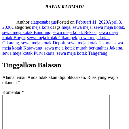
BAPAK RAHMADI
Author
alatpestabagus
Posted on
Februari 11, 2020
April 3,
2020
Categories
meja kotak
Tags
meja
,
sewa meja
,
sewa meja kotak
,
sewa meja kotak Bandung
,
sewa meja kotak Bekasi
,
sewa meja
kotak Bogor
,
sewa meja kotak Cikampek
,
sewa meja kotak
Cikarang
,
sewa meja kotak Depok
,
sewa meja kotak Jakarta
,
sewa
meja kotak Karawang
,
sewa meja kotak murah berkualitas Jakarta
,
sewa meja kotak Purwakarta
,
sewa meja kotak Tangerang
Tinggalkan Balasan
Alamat email Anda tidak akan dipublikasikan.
Ruas yang wajib
ditandai
*
Komentar
*