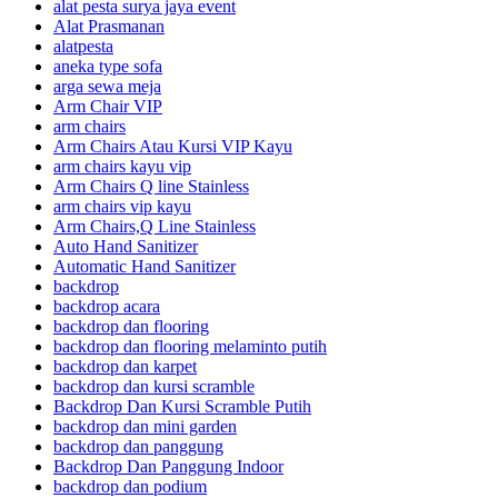
alat pesta surya jaya event
Alat Prasmanan
alatpesta
aneka type sofa
arga sewa meja
Arm Chair VIP
arm chairs
Arm Chairs Atau Kursi VIP Kayu
arm chairs kayu vip
Arm Chairs Q line Stainless
arm chairs vip kayu
Arm Chairs,Q Line Stainless
Auto Hand Sanitizer
Automatic Hand Sanitizer
backdrop
backdrop acara
backdrop dan flooring
backdrop dan flooring melaminto putih
backdrop dan karpet
backdrop dan kursi scramble
Backdrop Dan Kursi Scramble Putih
backdrop dan mini garden
backdrop dan panggung
Backdrop Dan Panggung Indoor
backdrop dan podium