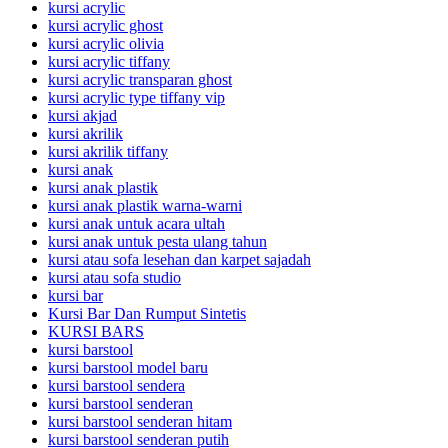
kursi acrylic
kursi acrylic ghost
kursi acrylic olivia
kursi acrylic tiffany
kursi acrylic transparan ghost
kursi acrylic type tiffany vip
kursi akjad
kursi akrilik
kursi akrilik tiffany
kursi anak
kursi anak plastik
kursi anak plastik warna-warni
kursi anak untuk acara ultah
kursi anak untuk pesta ulang tahun
kursi atau sofa lesehan dan karpet sajadah
kursi atau sofa studio
kursi bar
Kursi Bar Dan Rumput Sintetis
KURSI BARS
kursi barstool
kursi barstool model baru
kursi barstool sendera
kursi barstool senderan
kursi barstool senderan hitam
kursi barstool senderan putih