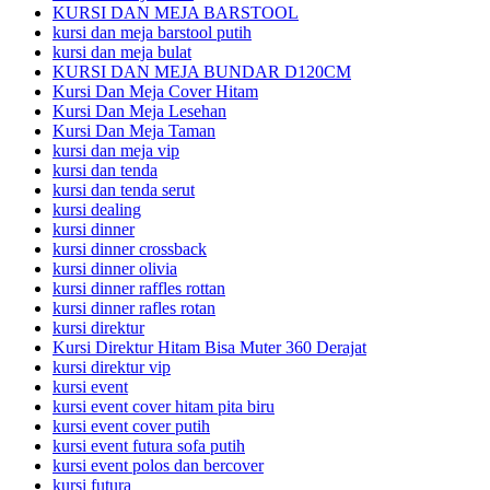
KURSI DAN MEJA BARSTOOL
kursi dan meja barstool putih
kursi dan meja bulat
KURSI DAN MEJA BUNDAR D120CM
Kursi Dan Meja Cover Hitam
Kursi Dan Meja Lesehan
Kursi Dan Meja Taman
kursi dan meja vip
kursi dan tenda
kursi dan tenda serut
kursi dealing
kursi dinner
kursi dinner crossback
kursi dinner olivia
kursi dinner raffles rottan
kursi dinner rafles rotan
kursi direktur
Kursi Direktur Hitam Bisa Muter 360 Derajat
kursi direktur vip
kursi event
kursi event cover hitam pita biru
kursi event cover putih
kursi event futura sofa putih
kursi event polos dan bercover
kursi futura