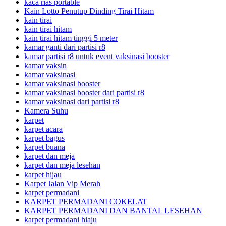
kaca rias portable
Kain Lotto Penutup Dinding Tirai Hitam
kain tirai
kain tirai hitam
kain tirai hitam tinggi 5 meter
kamar ganti dari partisi r8
kamar partisi r8 untuk event vaksinasi booster
kamar vaksin
kamar vaksinasi
kamar vaksinasi booster
kamar vaksinasi booster dari partisi r8
kamar vaksinasi dari partisi r8
Kamera Suhu
karpet
karpet acara
karpet bagus
karpet buana
karpet dan meja
karpet dan meja lesehan
karpet hijau
Karpet Jalan Vip Merah
karpet permadani
KARPET PERMADANI COKELAT
KARPET PERMADANI DAN BANTAL LESEHAN
karpet permadani hiaju