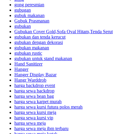
gong peresmian
gubugan
gubuk makanan
Gubuk Prasmanan
gubukan
Gubukan Cover Gold,Sofa Oval Hitam,Tenda Serut
gubukan dan tenda kerucut
gubukan dengan dekorasi
gubukan makanan
gubukan rustic
gubukan untuk stand makanan
Hand Sanitizer
Hanger
Hanger Display Bazar
Hangr Warddrob
harga backdrop event
harga sewa backdrop
harga sewa bean bag
harga sewa karpet murah
harga sewa kursi futura polos merah
harga sewa kursi meja
harga sewa kursi vip
harga sewa meja
harga sewa meja ibm terbaru
harga sewa meja kotak