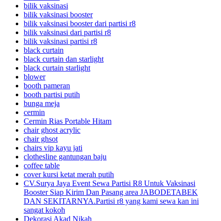
bilik vaksinasi
bilik vaksinasi booster
bilik vaksinasi booster dari partisi r8
bilik vaksinasi dari partisi r8
bilik vaksinasi partisi r8
black curtain
black curtain dan starlight
black curtain starlight
blower
booth pameran
booth partisi putih
bunga meja
cermin
Cermin Rias Portable Hitam
chair ghost acrylic
chair ghsot
chairs vip kayu jati
clothesline gantungan baju
coffee table
cover kursi ketat merah putih
CV.Surya Jaya Event Sewa Partisi R8 Untuk Vaksinasi
Booster Siap Kirim Dan Pasang area JABODETABEK
DAN SEKITARNYA.Partisi r8 yang kami sewa kan ini
sangat kokoh
Dekorasi Akad Nikah