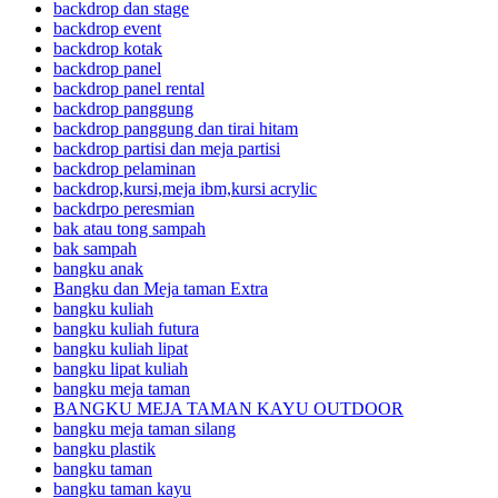
backdrop dan stage
backdrop event
backdrop kotak
backdrop panel
backdrop panel rental
backdrop panggung
backdrop panggung dan tirai hitam
backdrop partisi dan meja partisi
backdrop pelaminan
backdrop,kursi,meja ibm,kursi acrylic
backdrpo peresmian
bak atau tong sampah
bak sampah
bangku anak
Bangku dan Meja taman Extra
bangku kuliah
bangku kuliah futura
bangku kuliah lipat
bangku lipat kuliah
bangku meja taman
BANGKU MEJA TAMAN KAYU OUTDOOR
bangku meja taman silang
bangku plastik
bangku taman
bangku taman kayu