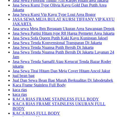
Jasa Sewa Flooring Tinggi 7cm Karpet Hitam area Jakarta
Jasa Sewa Kursi Type Olivia Kayu Gold Dan Putih Area
Jakarta
Jasa Sewa Kursi Vip Kayu Type Loui Area Bogor
JASA SEWA MEJA BULAT KURSI TIFFANY VIP KAYU
JAKARTA
Jasa sewa Meja Ibm Beragam Ukuran Area Sawangan Depok
Jasa Sewa Partisi Hitam type R8 Harga Permeter Area Jakarta
Jasa Sewa Sofa Queen Putih Kaki Kayu Kuningan Jaksel
Jasa Sewa Tenda Konvensional Transparan Di Jakarta
Jasa Sewa Tenda Nuansa Putih Bersih Di Jakarta
Jasa Sewa Tenda Nuansa Putih Bersih Di Jakarta Layanan 24
Jam
Jasa Sewa Tenda Sarnafil Atau Kerucut Tenda Bazar Roder
jakarta
Jasa Sewa Tirai Hitam Dan Meja Cover Hitam Ancol Jakut
jual bean bag
Jual Dan Sewa Bean Bag Murah Berkualitas Di Jabodetabek
Kaca Frame Stainless Full Body
kaca rias
kaca rias
KACA RIAS FRAME STAINLESS FULL BODY
KACA RIAS FRAME STAINLESS UKURAN FULL
BODY
KACA RIAS FULL BODY