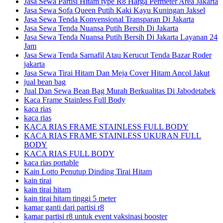
Jasa Sewa Partisi Hitam type R8 Harga Permeter Area Jakarta
Jasa Sewa Sofa Queen Putih Kaki Kayu Kuningan Jaksel
Jasa Sewa Tenda Konvensional Transparan Di Jakarta
Jasa Sewa Tenda Nuansa Putih Bersih Di Jakarta
Jasa Sewa Tenda Nuansa Putih Bersih Di Jakarta Layanan 24
Jam
Jasa Sewa Tenda Sarnafil Atau Kerucut Tenda Bazar Roder
jakarta
Jasa Sewa Tirai Hitam Dan Meja Cover Hitam Ancol Jakut
jual bean bag
Jual Dan Sewa Bean Bag Murah Berkualitas Di Jabodetabek
Kaca Frame Stainless Full Body
kaca rias
kaca rias
KACA RIAS FRAME STAINLESS FULL BODY
KACA RIAS FRAME STAINLESS UKURAN FULL
BODY
KACA RIAS FULL BODY
kaca rias portable
Kain Lotto Penutup Dinding Tirai Hitam
kain tirai
kain tirai hitam
kain tirai hitam tinggi 5 meter
kamar ganti dari partisi r8
kamar partisi r8 untuk event vaksinasi booster