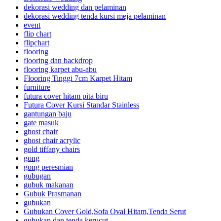
dekorasi wedding dan pelaminan
dekorasi wedding tenda kursi meja pelaminan
event
flip chart
flipchart
flooring
flooring dan backdrop
flooring karpet abu-abu
Flooring Tinggi 7cm Karpet Hitam
furniture
futura cover hitam pita biru
Futura Cover Kursi Standar Stainless
gantungan baju
gate masuk
ghost chair
ghost chair acrylic
gold tiffany chairs
gong
gong peresmian
gubugan
gubuk makanan
Gubuk Prasmanan
gubukan
Gubukan Cover Gold,Sofa Oval Hitam,Tenda Serut
gubukan dan tenda kerucut