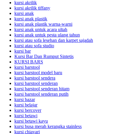
kursi akrilik
kursi akrilik tiffany
kursi anak
kursi anak plastik
kursi anak plastik warna-warni
kursi anak untuk acara ultah
kursi anak untuk pesta ulang tahun
kursi atau sofa lesehan dan karpet sajadah
kursi atau sofa studio
kursi bar
Kursi Bar Dan Rumput Sintetis
KURSI BARS
kursi barstool
kursi barstool model baru
kursi barstool sendera
kursi barstool senderan
kursi barstool senderan hitam
kursi barstool senderan putih
kursi bazar
kursi belajar
kursi bercover
kursi betawi
kursi betawi kayu
kursi busa merah kerangka stainless
kursi chiavari