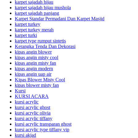
karpet sajadah hijau
karpet sajadah hijau mushola
karpet sajadah panjang
Karpet Standar Permadani Dan Karpet Masjid
karpet turkey
karpet turkey merah
karpet turki
karpet type rumput sintetis
Kerangka Tenda Dan Dekorasi
kipas angin blower
kipas angin misty cool
kipas angin misty fan
kipas angin modern
kipas angin uap air
Kipas Blower Misty Cool
kipas blower misty fan
Kursi
KURSI ACARA
kursi acrylic
kursi acrylic ghost
kursi acrylic olivia
kursi acrylic tiffany
kursi acrylic transparan ghost
kursi acrylic type tiffany vip
kursi akjad