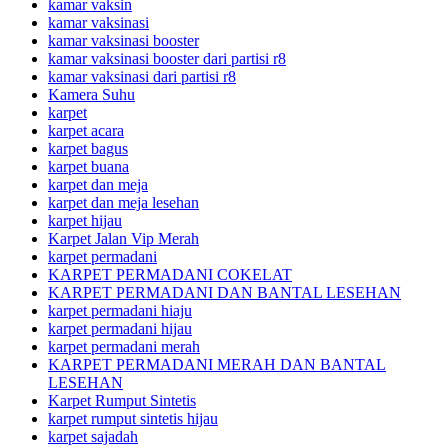
kamar vaksin
kamar vaksinasi
kamar vaksinasi booster
kamar vaksinasi booster dari partisi r8
kamar vaksinasi dari partisi r8
Kamera Suhu
karpet
karpet acara
karpet bagus
karpet buana
karpet dan meja
karpet dan meja lesehan
karpet hijau
Karpet Jalan Vip Merah
karpet permadani
KARPET PERMADANI COKELAT
KARPET PERMADANI DAN BANTAL LESEHAN
karpet permadani hiaju
karpet permadani hijau
karpet permadani merah
KARPET PERMADANI MERAH DAN BANTAL
LESEHAN
Karpet Rumput Sintetis
karpet rumput sintetis hijau
karpet sajadah