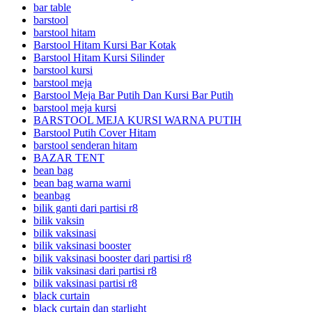
bar table
barstool
barstool hitam
Barstool Hitam Kursi Bar Kotak
Barstool Hitam Kursi Silinder
barstool kursi
barstool meja
Barstool Meja Bar Putih Dan Kursi Bar Putih
barstool meja kursi
BARSTOOL MEJA KURSI WARNA PUTIH
Barstool Putih Cover Hitam
barstool senderan hitam
BAZAR TENT
bean bag
bean bag warna warni
beanbag
bilik ganti dari partisi r8
bilik vaksin
bilik vaksinasi
bilik vaksinasi booster
bilik vaksinasi booster dari partisi r8
bilik vaksinasi dari partisi r8
bilik vaksinasi partisi r8
black curtain
black curtain dan starlight