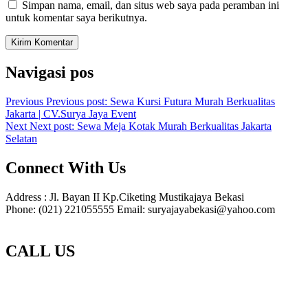
Simpan nama, email, dan situs web saya pada peramban ini
untuk komentar saya berikutnya.
Navigasi pos
Previous
Previous post:
Sewa Kursi Futura Murah Berkualitas
Jakarta | CV.Surya Jaya Event
Next
Next post:
Sewa Meja Kotak Murah Berkualitas Jakarta
Selatan
Connect With Us
Address : Jl. Bayan II Kp.Ciketing Mustikajaya Bekasi
Phone: (021) 221055555 Email: suryajayabekasi@yahoo.com
CALL US