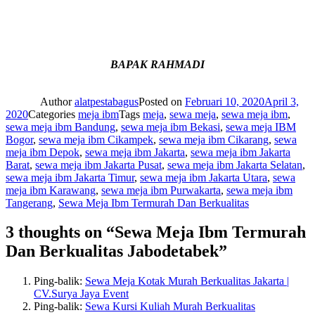
BAPAK RAHMADI
Author
alatpestabagus
Posted on
Februari 10, 2020
April 3,
2020
Categories
meja ibm
Tags
meja
,
sewa meja
,
sewa meja ibm
,
sewa meja ibm Bandung
,
sewa meja ibm Bekasi
,
sewa meja IBM
Bogor
,
sewa meja ibm Cikampek
,
sewa meja ibm Cikarang
,
sewa
meja ibm Depok
,
sewa meja ibm Jakarta
,
sewa meja ibm Jakarta
Barat
,
sewa meja ibm Jakarta Pusat
,
sewa meja ibm Jakarta Selatan
,
sewa meja ibm Jakarta Timur
,
sewa meja ibm Jakarta Utara
,
sewa
meja ibm Karawang
,
sewa meja ibm Purwakarta
,
sewa meja ibm
Tangerang
,
Sewa Meja Ibm Termurah Dan Berkualitas
3 thoughts on “Sewa Meja Ibm Termurah
Dan Berkualitas Jabodetabek”
Ping-balik:
Sewa Meja Kotak Murah Berkualitas Jakarta |
CV.Surya Jaya Event
Ping-balik:
Sewa Kursi Kuliah Murah Berkualitas