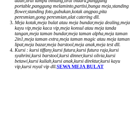
daun,tirai lampu bintang,tirai bludru,panggung
portable,panggung melaminto,partisi,bunga meja,standing
flower,standing foto,gubukan,kotak angpao,pita
peresmian,gong peresmian,alat catering dll.
Meja kotak,meja bulat atau meja bundar,meja dealing,meja
kayu vip,meja kaca vip,meja konsul atau meja tanda
tangan,meja taman bundar,meja taman alpha,meja taman
2in1,meja taman extra,meja taman magic atau meja taman
lipat,meja bazar,meja barstool,meja anak,meja test dll.
Kursi : kursi tiffany,kursi futura,kursi futura raja,kursi
syahrini,kursi barstool,kursi dinner,kursi olivia,kursi
betawi,kursi kuliah,kursi anak,kursi direktur,kursi kayu
vip,kursi royal vip dll.
SEWA MEJA BULAT