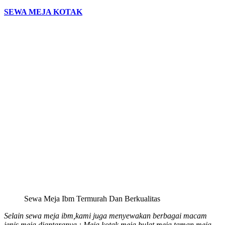
SEWA MEJA KOTAK
Sewa Meja Ibm Termurah Dan Berkualitas
Selain sewa meja ibm,kami juga menyewakan berbagai macam
jenis meja diantaranya : Meja kotak,meja bulat,meja taman,meja