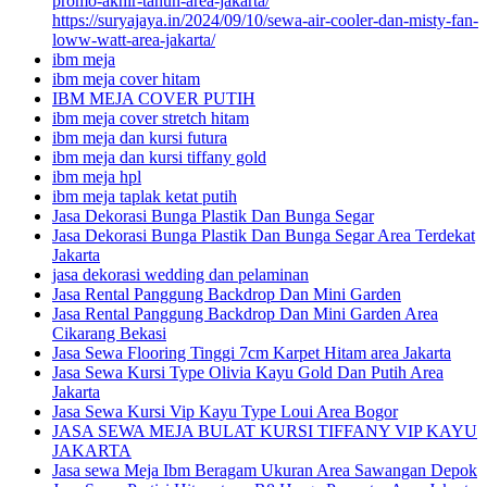
promo-akhir-tahun-area-jakarta/
https://suryajaya.in/2024/09/10/sewa-air-cooler-dan-misty-fan-
loww-watt-area-jakarta/
ibm meja
ibm meja cover hitam
IBM MEJA COVER PUTIH
ibm meja cover stretch hitam
ibm meja dan kursi futura
ibm meja dan kursi tiffany gold
ibm meja hpl
ibm meja taplak ketat putih
Jasa Dekorasi Bunga Plastik Dan Bunga Segar
Jasa Dekorasi Bunga Plastik Dan Bunga Segar Area Terdekat
Jakarta
jasa dekorasi wedding dan pelaminan
Jasa Rental Panggung Backdrop Dan Mini Garden
Jasa Rental Panggung Backdrop Dan Mini Garden Area
Cikarang Bekasi
Jasa Sewa Flooring Tinggi 7cm Karpet Hitam area Jakarta
Jasa Sewa Kursi Type Olivia Kayu Gold Dan Putih Area
Jakarta
Jasa Sewa Kursi Vip Kayu Type Loui Area Bogor
JASA SEWA MEJA BULAT KURSI TIFFANY VIP KAYU
JAKARTA
Jasa sewa Meja Ibm Beragam Ukuran Area Sawangan Depok