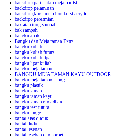
backdrop partisi dan meja partisi
backdrop pelaminan
backdrop,kursi,meja ibm,kursi acrylic
backdrpo peresmian
bak atau tong sampah
bak sampah
bangku anak
Bangku dan Meja taman Extra
bangku kuliah
bangku kuliah futura
bangku kuliah lipat
bangku lipat kuliah
bangku meja taman
BANGKU MEJA TAMAN KAYU OUTDOOR
bangku meja taman silang
bangku plastik
bangku taman
bangku taman kayu
bangku taman ramadhan
bangku test futura
bangku tunggu
bantal alas duduk
bantal duduk
bantal lesehan
bantal lesehan dan karpet