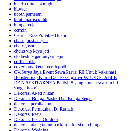
black curtain starlight
blower
booth pameran
booth partisi putih
bunga meja
cermin
Cermin Rias Portable Hitam
chair ghost acrylic
chair ghsot
chairs vip kayu jati
clothesline gantungan baju
coffee table
cover kursi ketat merah putih
CV.Surya Jaya Event Sewa Partisi R8 Untuk Vaksinasi
Booster Siap Kirim Dan Pasang area JABODETABEK
DAN SEKITARNYA.Partisi r8 yang kami sewa kan ini
sangat kokoh
Dekorasi Akad Nikah
Dekorasi Bunga Plastik Dan Bunga Segar
dekorasi pernikahan
Dekorasi Pernikahan Di Rumah
Dekorasi Pesta
Dekorasi Pesta Outdoor
dekorasi ulang tahun backdrop kursi dan bunga
Dekorasi Wedding