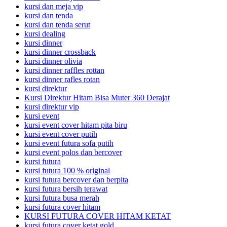
kursi dan meja vip
kursi dan tenda
kursi dan tenda serut
kursi dealing
kursi dinner
kursi dinner crossback
kursi dinner olivia
kursi dinner raffles rottan
kursi dinner rafles rotan
kursi direktur
Kursi Direktur Hitam Bisa Muter 360 Derajat
kursi direktur vip
kursi event
kursi event cover hitam pita biru
kursi event cover putih
kursi event futura sofa putih
kursi event polos dan bercover
kursi futura
kursi futura 100 % original
kursi futura bercover dan berpita
kursi futura bersih terawat
kursi futura busa merah
kursi futura cover hitam
KURSI FUTURA COVER HITAM KETAT
kursi futura cover ketat gold