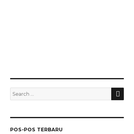
SE
Search
for:
POS-POS TERBARU