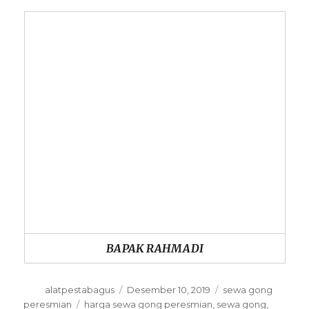
BAPAK RAHMADI
Author
alatpestabagus
Posted
Desember 10, 2019
Categories
sewa gong
on
peresmian
Tags
harga sewa gong peresmian
,
sewa gong
,