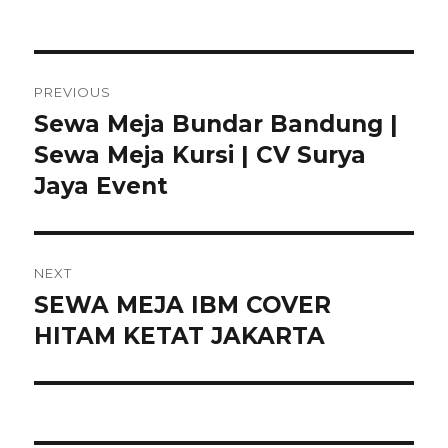
Navigasi
PREVIOUS
pos
Sewa Meja Bundar Bandung |
Previous
Sewa Meja Kursi | CV Surya
post:
Jaya Event
NEXT
SEWA MEJA IBM COVER
Next
HITAM KETAT JAKARTA
post: