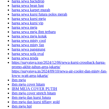
harga sewa backdrop
harga sewa bean bag
harga sewa karpet murah
harga sewa kursi futura polos merah
harga sewa kursi meja
harga sewa kursi vip
harga sewa meja
harga sewa meja ibm terbaru
harga sewa meja kotak
harga sewa misty cool
harga sewa misty fan
harga sewa panggung
harga sewa sofa oval
harga sewa tenda
https://suryajaya.top/2024/12/06/sewa-kursi-crossback-harga-
promo-akhir-tahun-area-jakarta/
https://suryajaya.in/2024/09/10/sewa-air-cooler-dan-misty-fan-
loww-watt-area-jakarta/
ibm meja
ibm meja cover hitam
IBM MEJA COVER PUTIH
ibm meja cover stretch hitam
ibm meja dan kursi futura
ibm meja dan kursi tiffany gold
ibm meja hpl