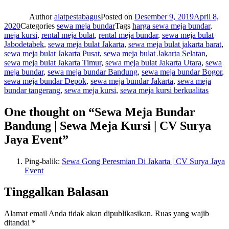
Author
alatpestabagus
Posted on
Desember 9, 2019
April 8,
2020
Categories
sewa meja bundar
Tags
harga sewa meja bundar
,
meja kursi
,
rental meja bulat
,
rental meja bundar
,
sewa meja bulat
Jabodetabek
,
sewa meja bulat Jakarta
,
sewa meja bulat jakarta barat
,
sewa meja bulat Jakarta Pusat
,
sewa meja bulat Jakarta Selatan
,
sewa meja bulat Jakarta Timur
,
sewa meja bulat Jakarta Utara
,
sewa
meja bundar
,
sewa meja bundar Bandung
,
sewa meja bundar Bogor
,
sewa meja bundar Depok
,
sewa meja bundar Jakarta
,
sewa meja
bundar tangerang
,
sewa meja kursi
,
sewa meja kursi berkualitas
One thought on “Sewa Meja Bundar
Bandung | Sewa Meja Kursi | CV Surya
Jaya Event”
Ping-balik:
Sewa Gong Peresmian Di Jakarta | CV Surya Jaya
Event
Tinggalkan Balasan
Alamat email Anda tidak akan dipublikasikan.
Ruas yang wajib
ditandai
*