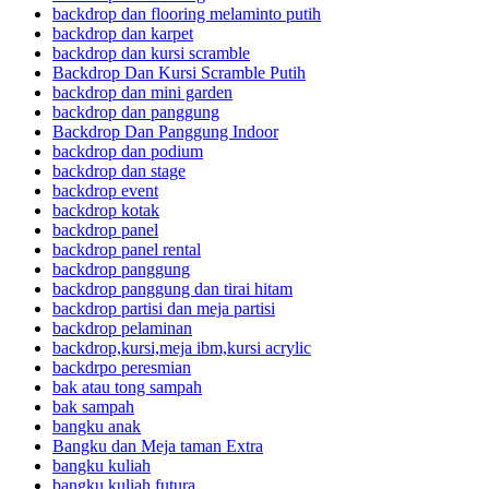
backdrop dan flooring melaminto putih
backdrop dan karpet
backdrop dan kursi scramble
Backdrop Dan Kursi Scramble Putih
backdrop dan mini garden
backdrop dan panggung
Backdrop Dan Panggung Indoor
backdrop dan podium
backdrop dan stage
backdrop event
backdrop kotak
backdrop panel
backdrop panel rental
backdrop panggung
backdrop panggung dan tirai hitam
backdrop partisi dan meja partisi
backdrop pelaminan
backdrop,kursi,meja ibm,kursi acrylic
backdrpo peresmian
bak atau tong sampah
bak sampah
bangku anak
Bangku dan Meja taman Extra
bangku kuliah
bangku kuliah futura