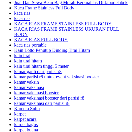
Jual Dan Sewa Bean Bag Murah Berkualitas Di Jabodetabek
Kaca Frame Stainless Full Body
kaca rias
kaca rias
KACA RIAS FRAME STAINLESS FULL BODY
KACA RIAS FRAME STAINLESS UKURAN FULL
BODY
KACA RIAS FULL BODY
kaca rias portable
Kain Lotto Penutup Dinding Tirai Hitam
kain tirai
kain tirai hitam
kain tirai hitam tinggi 5 meter
kamar ganti dari partisi r8
kamar partisi r8 untuk event vaksinasi booster
kamar vaksin
kamar vaksinasi
kamar vaksinasi booster
kamar vaksinasi booster dari partisi r8
kamar vaksinasi dari partisi r8
Kamera Suhu
karpet
karpet acara
karpet bagus
karpet buana