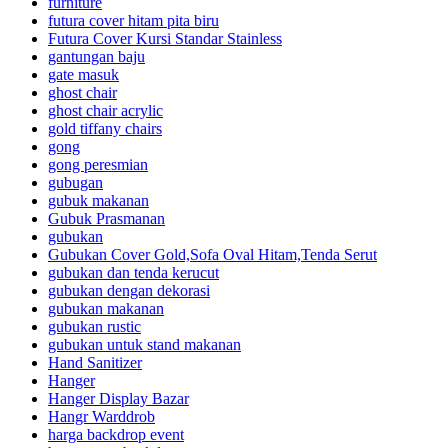
furniture
futura cover hitam pita biru
Futura Cover Kursi Standar Stainless
gantungan baju
gate masuk
ghost chair
ghost chair acrylic
gold tiffany chairs
gong
gong peresmian
gubugan
gubuk makanan
Gubuk Prasmanan
gubukan
Gubukan Cover Gold,Sofa Oval Hitam,Tenda Serut
gubukan dan tenda kerucut
gubukan dengan dekorasi
gubukan makanan
gubukan rustic
gubukan untuk stand makanan
Hand Sanitizer
Hanger
Hanger Display Bazar
Hangr Warddrob
harga backdrop event