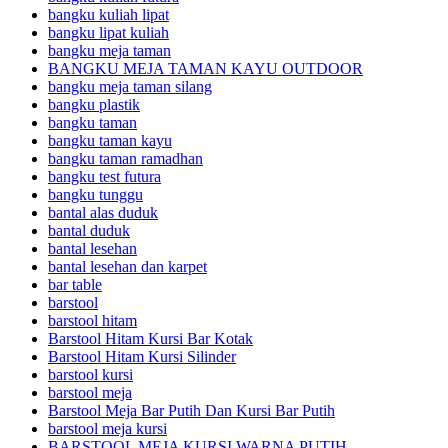
bangku kuliah lipat
bangku lipat kuliah
bangku meja taman
BANGKU MEJA TAMAN KAYU OUTDOOR
bangku meja taman silang
bangku plastik
bangku taman
bangku taman kayu
bangku taman ramadhan
bangku test futura
bangku tunggu
bantal alas duduk
bantal duduk
bantal lesehan
bantal lesehan dan karpet
bar table
barstool
barstool hitam
Barstool Hitam Kursi Bar Kotak
Barstool Hitam Kursi Silinder
barstool kursi
barstool meja
Barstool Meja Bar Putih Dan Kursi Bar Putih
barstool meja kursi
BARSTOOL MEJA KURSI WARNA PUTIH