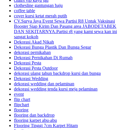
chairs vip kayu jati
clothesline gantungan baju
coffee table
cover kursi ketat merah putih
CV.Surya Jaya Event Sewa Partisi R8 Untuk Vaksinasi
Booster Siap Kirim Dan Pasang area JABODETABEK
DAN SEKITARNYA.Partisi r8 yang kami sewa kan ini
sangat kokoh
Dekorasi Akad Nikah
Dekorasi Bunga Plastik Dan Bunga Segar
dekorasi pernikahan
Dekorasi Pernikahan Di Rumah
Dekorasi Pesta
Dekorasi Pesta Outdoor
dekorasi ulang tahun backdrop kursi dan bunga
Dekorasi Wedding
dekorasi wedding dan pelaminan
dekorasi wedding tenda kursi meja pelaminan
event
flip chart
flipchart
flooring
flooring dan backdrop
flooring karpet abu-abu
Flooring Tinggi 7cm Karpet Hitam