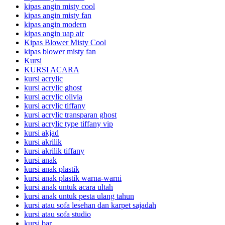
kipas angin misty cool
kipas angin misty fan
kipas angin modern
kipas angin uap air
Kipas Blower Misty Cool
kipas blower misty fan
Kursi
KURSI ACARA
kursi acrylic
kursi acrylic ghost
kursi acrylic olivia
kursi acrylic tiffany
kursi acrylic transparan ghost
kursi acrylic type tiffany vip
kursi akjad
kursi akrilik
kursi akrilik tiffany
kursi anak
kursi anak plastik
kursi anak plastik warna-warni
kursi anak untuk acara ultah
kursi anak untuk pesta ulang tahun
kursi atau sofa lesehan dan karpet sajadah
kursi atau sofa studio
kursi bar