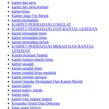
karpet dan meja
karpet dan meja lesehan
karpet hijau
Karpet Jalan Vip Merah
karpet permadani
KARPET PERMADANI COKELAT
KARPET PERMADANI DAN BANTAL LESEHAN
karpet permadani hiaju
karpet permadani hijau
karpet permadani merah
KARPET PERMADANI MERAH DAN BANTAL
LESEHAN
Karpet Rumput Sintetis
karpet rumput sintetis hijau
karpet sajadah
karpet sajadah hijau
karpet sajadah hijau mushola
karpet sajadah panjang
Karpet Standar Permadani Dan Karpet Masjid
karpet turkey
karpet turkey merah
karpet turki
karpet type rumput sintetis
Kerangka Tenda Dan Dekorasi
kipas angin blower