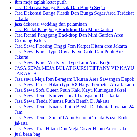
ibm meja taplak ketat putih
Jasa Dekorasi Bunga Plastik Dan Bunga Segar
Jasa Dekorasi Bunga Plastik Dan Bunga Segar Area Terdekat
Jakarta
jasa dekorasi wedding dan pelaminan
Jasa Rental Panggung Backdrop Dan Mini Garden
Jasa Rental Panggung Backdrop Dan Mini Garden Area
Cikarang Bekasi
Jasa Sewa Flooring Tinggi 7cm Karpet Hitam area Jakarta
Jasa Sewa Kursi Type Olivia Kayu Gold Dan Putih Area
Jakarta
Jasa Sewa Kursi Vip Kayu Type Loui Area Bogor
JASA SEWA MEJA BULAT KURSI TIFFANY VIP KAYU
JAKARTA
Jasa sewa Meja Ibm Beragam Ukuran Area Sawangan Depok
Jasa Sewa Partisi Hitam type R8 Harga Permeter Area Jakarta
Jasa Sewa Sofa Queen Putih Kaki Kayu Kuningan Jaksel
Jasa Sewa Tenda Konvensional Transparan Di Jakarta
Jasa Sewa Tenda Nuansa Putih Bersih Di Jakarta
Jasa Sewa Tenda Nuansa Putih Bersih Di Jakarta Layanan 24
Jam
Jasa Sewa Tenda Sarnafil Atau Kerucut Tenda Bazar Roder
jakarta
Jasa Sewa Tirai Hitam Dan Meja Cover Hitam Ancol Jakut
jual bean bag