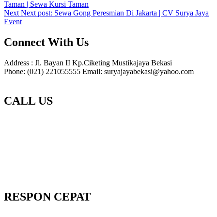
Taman | Sewa Kursi Taman
Next
Next post:
Sewa Gong Peresmian Di Jakarta | CV Surya Jaya
Event
Connect With Us
Address : Jl. Bayan II Kp.Ciketing Mustikajaya Bekasi
Phone: (021) 221055555 Email: suryajayabekasi@yahoo.com
CALL US
RESPON CEPAT