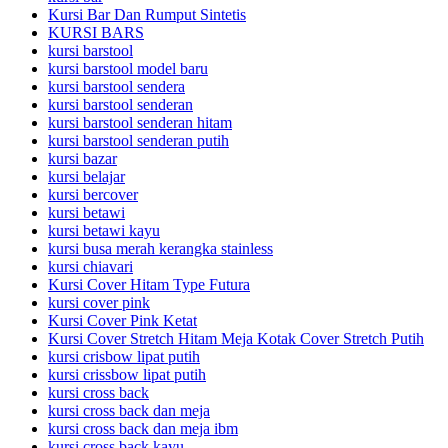
Kursi Bar Dan Rumput Sintetis
KURSI BARS
kursi barstool
kursi barstool model baru
kursi barstool sendera
kursi barstool senderan
kursi barstool senderan hitam
kursi barstool senderan putih
kursi bazar
kursi belajar
kursi bercover
kursi betawi
kursi betawi kayu
kursi busa merah kerangka stainless
kursi chiavari
Kursi Cover Hitam Type Futura
kursi cover pink
Kursi Cover Pink Ketat
Kursi Cover Stretch Hitam Meja Kotak Cover Stretch Putih
kursi crisbow lipat putih
kursi crissbow lipat putih
kursi cross back
kursi cross back dan meja
kursi cross back dan meja ibm
kursi cross back kayu