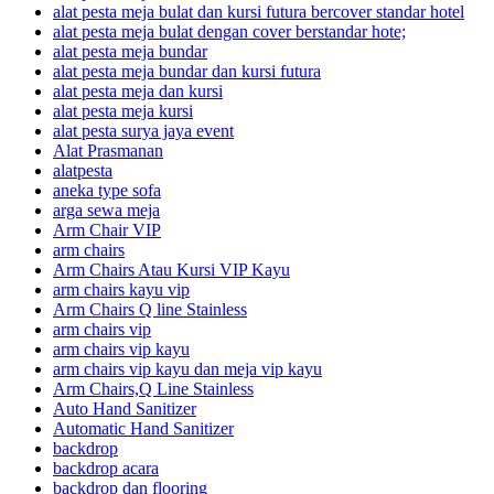
alat pesta meja bulat dan kursi futura bercover standar hotel
alat pesta meja bulat dengan cover berstandar hote;
alat pesta meja bundar
alat pesta meja bundar dan kursi futura
alat pesta meja dan kursi
alat pesta meja kursi
alat pesta surya jaya event
Alat Prasmanan
alatpesta
aneka type sofa
arga sewa meja
Arm Chair VIP
arm chairs
Arm Chairs Atau Kursi VIP Kayu
arm chairs kayu vip
Arm Chairs Q line Stainless
arm chairs vip
arm chairs vip kayu
arm chairs vip kayu dan meja vip kayu
Arm Chairs,Q Line Stainless
Auto Hand Sanitizer
Automatic Hand Sanitizer
backdrop
backdrop acara
backdrop dan flooring