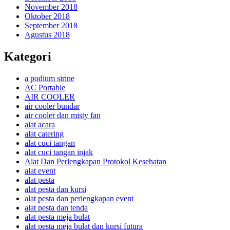
November 2018
Oktober 2018
September 2018
Agustus 2018
Kategori
a podium sirine
AC Portable
AIR COOLER
air cooler bundar
air cooler dan misty fan
alat acara
alat catering
alat cuci tangan
alat cuci tangan injak
Alat Dan Perlengkapan Protokol Kesehatan
alat event
alat pesta
alat pesta dan kursi
alat pesta dan perlengkapan event
alat pesta dan tenda
alat pesta meja bulat
alat pesta meja bulat dan kursi futura