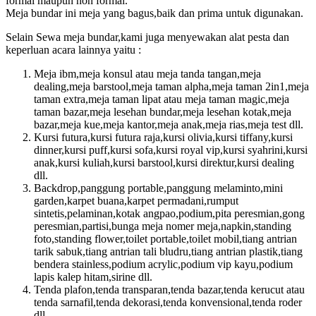
formal maupun non formal.
Meja bundar ini meja yang bagus,baik dan prima untuk digunakan.
Selain Sewa meja bundar,kami juga menyewakan alat pesta dan
keperluan acara lainnya yaitu :
Meja ibm,meja konsul atau meja tanda tangan,meja
dealing,meja barstool,meja taman alpha,meja taman 2in1,meja
taman extra,meja taman lipat atau meja taman magic,meja
taman bazar,meja lesehan bundar,meja lesehan kotak,meja
bazar,meja kue,meja kantor,meja anak,meja rias,meja test dll.
Kursi futura,kursi futura raja,kursi olivia,kursi tiffany,kursi
dinner,kursi puff,kursi sofa,kursi royal vip,kursi syahrini,kursi
anak,kursi kuliah,kursi barstool,kursi direktur,kursi dealing
dll.
Backdrop,panggung portable,panggung melaminto,mini
garden,karpet buana,karpet permadani,rumput
sintetis,pelaminan,kotak angpao,podium,pita peresmian,gong
peresmian,partisi,bunga meja nomer meja,napkin,standing
foto,standing flower,toilet portable,toilet mobil,tiang antrian
tarik sabuk,tiang antrian tali bludru,tiang antrian plastik,tiang
bendera stainless,podium acrylic,podium vip kayu,podium
lapis kalep hitam,sirine dll.
Tenda plafon,tenda transparan,tenda bazar,tenda kerucut atau
tenda sarnafil,tenda dekorasi,tenda konvensional,tenda roder
dll.