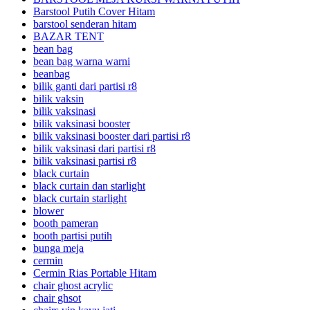
Barstool Putih Cover Hitam
barstool senderan hitam
BAZAR TENT
bean bag
bean bag warna warni
beanbag
bilik ganti dari partisi r8
bilik vaksin
bilik vaksinasi
bilik vaksinasi booster
bilik vaksinasi booster dari partisi r8
bilik vaksinasi dari partisi r8
bilik vaksinasi partisi r8
black curtain
black curtain dan starlight
black curtain starlight
blower
booth pameran
booth partisi putih
bunga meja
cermin
Cermin Rias Portable Hitam
chair ghost acrylic
chair ghsot