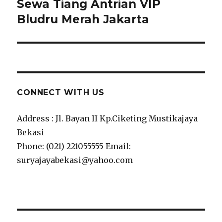
Sewa Tiang Antrian VIP
Next
post:
Bludru Merah Jakarta
CONNECT WITH US
Address : Jl. Bayan II Kp.Ciketing Mustikajaya
Bekasi
Phone: (021) 221055555 Email:
suryajayabekasi@yahoo.com