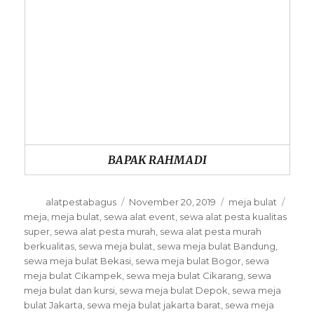
BAPAK RAHMADI
Author
Posted
Categories
Tags
alatpestabagus
November 20, 2019
meja bulat
on
meja
,
meja bulat
,
sewa alat event
,
sewa alat pesta kualitas
super
,
sewa alat pesta murah
,
sewa alat pesta murah
berkualitas
,
sewa meja bulat
,
sewa meja bulat Bandung
,
sewa meja bulat Bekasi
,
sewa meja bulat Bogor
,
sewa
meja bulat Cikampek
,
sewa meja bulat Cikarang
,
sewa
meja bulat dan kursi
,
sewa meja bulat Depok
,
sewa meja
bulat Jakarta
,
sewa meja bulat jakarta barat
,
sewa meja