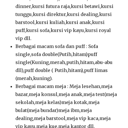
dinner,kursi futura raja,kursi betawi,kursi
tunggu,kursi direktur,kursi dealing,kursi
barstool,kursi kuliah,kursi anak,kursi
puff,kursi sofa,kursi vip kayu,kursi royal
vip dll.
Berbagai macam sofa dan puff : Sofa
single,sofa double(Putih,hitam)puff
single(Kuning,merah,putih,hitam,abu-abu
dll),puff double ( Putih,hitam),puff limas
(merah,kuning).
Berbagai macam meja : Meja lesehan,meja
bazar,meja konsul,meja anak,meja test(meja
sekolah,meja kelas)meja kotak,meja
bulat(meja bundar)meja ibm,meja
dealing,meja barstool,meja vip kaca,meja
vip kayu,meja kue,meja kantor dll.