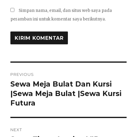
Simpan nama, email, dan situs web saya pada
peramban ini untuk komentar saya berikutnya.
Navigasi
PREVIOUS
pos
Sewa Meja Bulat Dan Kursi
Previous
post:
|Sewa Meja Bulat |Sewa Kursi
Futura
NEXT