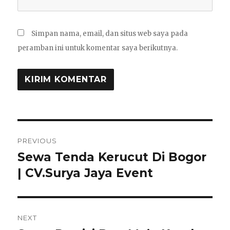
Simpan nama, email, dan situs web saya pada
peramban ini untuk komentar saya berikutnya.
Navigasi
PREVIOUS
pos
Sewa Tenda Kerucut Di Bogor
Previous
post:
| CV.Surya Jaya Event
NEXT