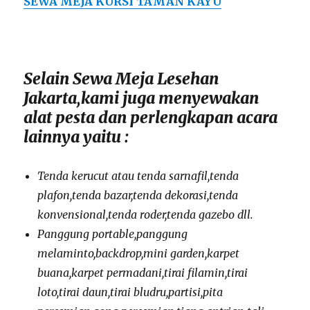
SEWA MEJA KURSI TAMAN KAYU
Selain Sewa Meja Lesehan
Jakarta,kami juga menyewakan
alat pesta dan perlengkapan acara
lainnya yaitu :
Tenda kerucut atau tenda sarnafil,tenda
plafon,tenda bazar,tenda dekorasi,tenda
konvensional,tenda roder,tenda gazebo dll.
Panggung portable,panggung
melaminto,backdrop,mini garden,karpet
buana,karpet permadani,tirai filamin,tirai
loto,tirai daun,tirai bludru,partisi,pita