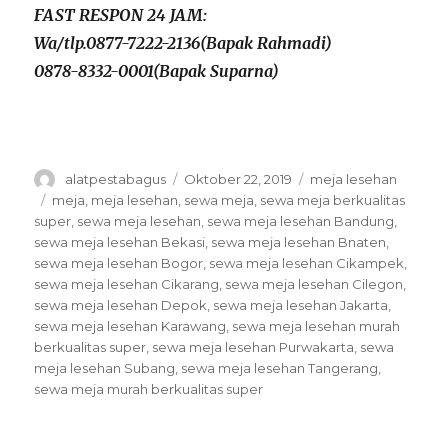
FAST RESPON 24 JAM:
Wa/tlp.0877-7222-2136(Bapak Rahmadi)
0878-8332-0001(Bapak Suparna)
Author
Posted
Categories
alatpestabagus
Oktober 22, 2019
meja lesehan
on
Tags
meja
,
meja lesehan
,
sewa meja
,
sewa meja berkualitas
super
,
sewa meja lesehan
,
sewa meja lesehan Bandung
,
sewa meja lesehan Bekasi
,
sewa meja lesehan Bnaten
,
sewa meja lesehan Bogor
,
sewa meja lesehan Cikampek
,
sewa meja lesehan Cikarang
,
sewa meja lesehan Cilegon
,
sewa meja lesehan Depok
,
sewa meja lesehan Jakarta
,
sewa meja lesehan Karawang
,
sewa meja lesehan murah
berkualitas super
,
sewa meja lesehan Purwakarta
,
sewa
meja lesehan Subang
,
sewa meja lesehan Tangerang
,
sewa meja murah berkualitas super