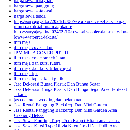
harga sewa misty fan
harga sewa panggung
harga sewa sofa oval
harga sewa tenda
https://suryajaya.top/2024/12/06/sewa-kursi-crossback-harga-
promo-akhir-tahun-area-jakarta/
https://suryajaya.in/2024/09/10/sewa-air-cooler-dan-misty-fan-
loww-watt-area-jakarta/
ibm meja
ibm meja cover hitam
IBM MEJA COVER PUTIH
ibm meja cover stretch hitam
ibm meja dan kursi futura
ibm meja dan kursi tiffany gold
ibm meja hpl
ibm meja taplak ketat putih
Jasa Dekorasi Bunga Plastik Dan Bunga Segar
Jasa Dekorasi Bunga Plastik Dan Bunga Segar Area Terdekat
Jakarta
jasa dekorasi wedding dan pelaminan
Jasa Rental Panggung Backdrop Dan Mini Garden
Jasa Rental Panggung Backdrop Dan Mini Garden Area
Cikarang Bekasi
Jasa Sewa Flooring Tinggi 7cm Karpet Hitam area Jakarta
Jasa Sewa Kursi Type Olivia Kayu Gold Dan Putih Area