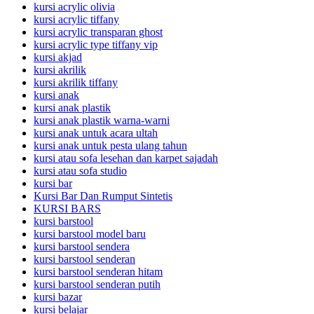
kursi acrylic olivia
kursi acrylic tiffany
kursi acrylic transparan ghost
kursi acrylic type tiffany vip
kursi akjad
kursi akrilik
kursi akrilik tiffany
kursi anak
kursi anak plastik
kursi anak plastik warna-warni
kursi anak untuk acara ultah
kursi anak untuk pesta ulang tahun
kursi atau sofa lesehan dan karpet sajadah
kursi atau sofa studio
kursi bar
Kursi Bar Dan Rumput Sintetis
KURSI BARS
kursi barstool
kursi barstool model baru
kursi barstool sendera
kursi barstool senderan
kursi barstool senderan hitam
kursi barstool senderan putih
kursi bazar
kursi belajar