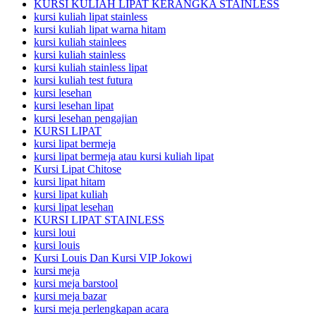
KURSI KULIAH LIPAT KERANGKA STAINLESS
kursi kuliah lipat stainless
kursi kuliah lipat warna hitam
kursi kuliah stainlees
kursi kuliah stainless
kursi kuliah stainless lipat
kursi kuliah test futura
kursi lesehan
kursi lesehan lipat
kursi lesehan pengajian
KURSI LIPAT
kursi lipat bermeja
kursi lipat bermeja atau kursi kuliah lipat
Kursi Lipat Chitose
kursi lipat hitam
kursi lipat kuliah
kursi lipat lesehan
KURSI LIPAT STAINLESS
kursi loui
kursi louis
Kursi Louis Dan Kursi VIP Jokowi
kursi meja
kursi meja barstool
kursi meja bazar
kursi meja perlengkapan acara