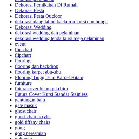
Dekorasi Pernikahan Di Rumah
Dekorasi Pesta
Dekorasi Pesta Outdoor
dekorasi ulang tahun backdrop kursi dan bunga
Dekorasi Wedding
dekorasi wedding dan pelaminan
dekorasi wedding tenda kursi meja pelaminan
event
flip chart
flipchart
flooring
flooring dan backdrop
flooring karpet abu-abu
Flooring Tinggi 7cm Karpet Hitam
furniture
futura cover hitam pita biru
Futura Cover Kursi Standar Stainless
gantungan baju
gate masuk
ghost chair
ghost chair acrylic
gold tiffany chairs
gong
gong peresmian
gubugan