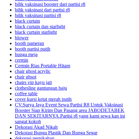
bilik vaksinasi booster dari partisi r8
bilik vaksinasi dari partisi r8
bilik vaksinasi partisi r8
black curtain
black curtain dan starlight
black curtain starlight
blower
booth pameran
booth partisi putih
bunga meja
cermin
Cermin Rias Portable Hitam
chair ghost acrylic
chair ghsot
chairs vip kayu jati
clothesline gantungan baju
coffee table
cover kursi ketat merah putih
CV.Surya Jaya Event Sewa Partisi R8 Untuk Vaksinasi
Booster Siap Kirim Dan Pasang area JABODETABEK
DAN SEKITARNYA.Partisi r8 yang kami sewa kan ini
sangat kokoh
Dekorasi Akad Nikah
Dekorasi Bunga Plastik Dan Bunga Segar
dekorasi pernikahan