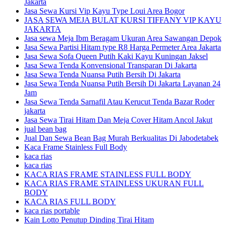
Jakarta
Jasa Sewa Kursi Vip Kayu Type Loui Area Bogor
JASA SEWA MEJA BULAT KURSI TIFFANY VIP KAYU
JAKARTA
Jasa sewa Meja Ibm Beragam Ukuran Area Sawangan Depok
Jasa Sewa Partisi Hitam type R8 Harga Permeter Area Jakarta
Jasa Sewa Sofa Queen Putih Kaki Kayu Kuningan Jaksel
Jasa Sewa Tenda Konvensional Transparan Di Jakarta
Jasa Sewa Tenda Nuansa Putih Bersih Di Jakarta
Jasa Sewa Tenda Nuansa Putih Bersih Di Jakarta Layanan 24
Jam
Jasa Sewa Tenda Sarnafil Atau Kerucut Tenda Bazar Roder
jakarta
Jasa Sewa Tirai Hitam Dan Meja Cover Hitam Ancol Jakut
jual bean bag
Jual Dan Sewa Bean Bag Murah Berkualitas Di Jabodetabek
Kaca Frame Stainless Full Body
kaca rias
kaca rias
KACA RIAS FRAME STAINLESS FULL BODY
KACA RIAS FRAME STAINLESS UKURAN FULL
BODY
KACA RIAS FULL BODY
kaca rias portable
Kain Lotto Penutup Dinding Tirai Hitam