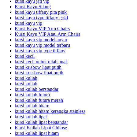
kursi kayu jati vip
Kursi Kayu Silang
kursi kayu tiffany pita pink
kursi kayu type tiffany gold
kursi kayu vip
Kursi Kayu VIP Arm Chairs
Kursi Kayu VIP Atau Arm Chairs
kursi kayu vip model anyar
kursi kayu vip model terbaru
kursi kayu vip type tiffany
kursi kecil
kursi kecil untuk ultah anak
kursi krisbow lipat putih
kursi krissbow lipat putih
kursi kuliah
kursi kuliah
kursi kuliah berstandar
kursi kuliah futura
kursi kuliah futura merah
kursi kuliah hitam
kursi kuliah hitam kerangka stainless
kursi kuliah lipat
kursi kuliah lipat berstandar
Kursi Kuliah Lipat Chitose
kursi kuliah lipat hitam