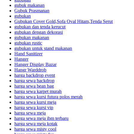
gubuk makanan
Gubuk Prasmanan
gubukan
Gubukan Cover Gold,Sofa Oval Hitam,Tenda Serut
gubukan dan tenda kerucut
gubukan dengan dekorasi
gubukan makanan
gubukan rustic
gubukan untuk stand makanan
Hand Sanitizer
Hanger
Hanger Display Bazar
Hangr Warddrob
harga backdrop event
harga sewa backdrop
harga sewa bean bag
harga sewa karpet murah
harga sewa kursi futura polos merah
harga sewa kursi meja
harga sewa kursi vip
harga sewa meja
harga sewa meja ibm terbaru
harga sewa meja kotak
harga sewa misty cool