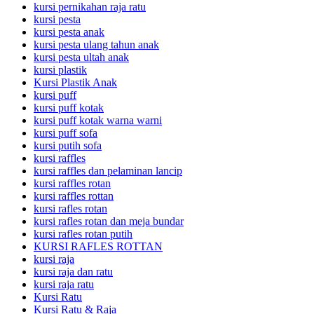
kursi pernikahan raja ratu
kursi pesta
kursi pesta anak
kursi pesta ulang tahun anak
kursi pesta ultah anak
kursi plastik
Kursi Plastik Anak
kursi puff
kursi puff kotak
kursi puff kotak warna warni
kursi puff sofa
kursi putih sofa
kursi raffles
kursi raffles dan pelaminan lancip
kursi raffles rotan
kursi raffles rottan
kursi rafles rotan
kursi rafles rotan dan meja bundar
kursi rafles rotan putih
KURSI RAFLES ROTTAN
kursi raja
kursi raja dan ratu
kursi raja ratu
Kursi Ratu
Kursi Ratu & Raja