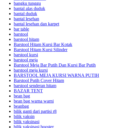
bangku tunggu
bantal alas duduk
bantal duduk
bantal lesehan
bantal lesehan dan karpet
bar table
barstool
barstool hitam
Barstool Hitam Kursi Bar Kotak
Barstool Hitam Kursi Silinder
barstool kursi
barstool meja
Barstool Meja Bar Putih Dan Kursi Bar Putih
barstool meja kursi
BARSTOOL MEJA KURSI WARNA PUTIH
Barstool Putih Cover Hitam
barstool senderan hitam
BAZAR TENT
bean bag
bean bag warna warni
beanbag
bilik ganti dari partisi r8
bilik vaksin
bilik vaksinasi
bilik vaksinasi booster