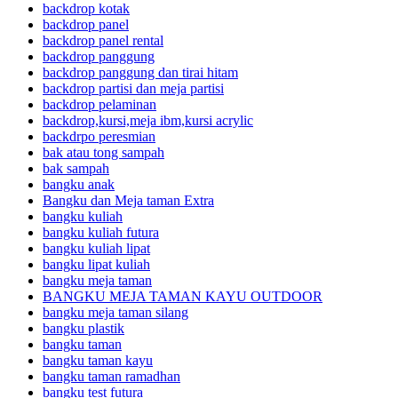
backdrop kotak
backdrop panel
backdrop panel rental
backdrop panggung
backdrop panggung dan tirai hitam
backdrop partisi dan meja partisi
backdrop pelaminan
backdrop,kursi,meja ibm,kursi acrylic
backdrpo peresmian
bak atau tong sampah
bak sampah
bangku anak
Bangku dan Meja taman Extra
bangku kuliah
bangku kuliah futura
bangku kuliah lipat
bangku lipat kuliah
bangku meja taman
BANGKU MEJA TAMAN KAYU OUTDOOR
bangku meja taman silang
bangku plastik
bangku taman
bangku taman kayu
bangku taman ramadhan
bangku test futura