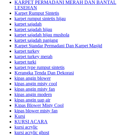
KARPET PERMADANI MERAH DAN BANTAL
LESEHAN
Karpet Rumput Sintetis
karpet rumput sintetis hijau
karpet sajadah
karpet sajadah hijau
karpet sajadah hijau mushola
karpet sajadah panjang
Karpet Standar Permadani Dan Karpet Masjid
karpet turkey
karpet turkey merah
karpet turki
karpet type rumput sintetis
Kerangka Tenda Dan Dekorasi
kipas angin blower
kipas angin misty cool
kipas angin misty fan
kipas angin modern
kipas angin uap air
Kipas Blower Misty Cool
kipas blower misty fan
Kursi
KURSI ACARA
kursi acrylic
kursi acrylic ghost