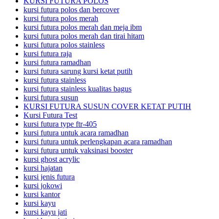
KURSI FUTURA POLOS
kursi futura polos dan bercover
kursi futura polos merah
kursi futura polos merah dan meja ibm
kursi futura polos merah dan tirai hitam
kursi futura polos stainless
kursi futura raja
kursi futura ramadhan
kursi futura sarung kursi ketat putih
kursi futura stainless
kursi futura stainless kualitas bagus
kursi futura susun
KURSI FUTURA SUSUN COVER KETAT PUTIH
Kursi Futura Test
kursi futura type ftr-405
kursi futura untuk acara ramadhan
kursi futura untuk perlengkapan acara ramadhan
kursi futura untuk vaksinasi booster
kursi ghost acrylic
kursi hajatan
kursi jenis futura
kursi jokowi
kursi kantor
kursi kayu
kursi kayu jati