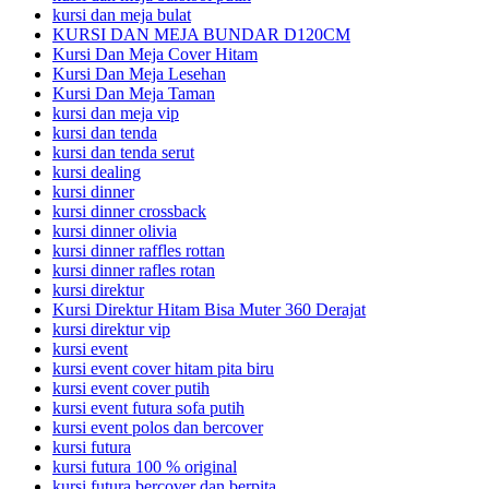
kursi dan meja bulat
KURSI DAN MEJA BUNDAR D120CM
Kursi Dan Meja Cover Hitam
Kursi Dan Meja Lesehan
Kursi Dan Meja Taman
kursi dan meja vip
kursi dan tenda
kursi dan tenda serut
kursi dealing
kursi dinner
kursi dinner crossback
kursi dinner olivia
kursi dinner raffles rottan
kursi dinner rafles rotan
kursi direktur
Kursi Direktur Hitam Bisa Muter 360 Derajat
kursi direktur vip
kursi event
kursi event cover hitam pita biru
kursi event cover putih
kursi event futura sofa putih
kursi event polos dan bercover
kursi futura
kursi futura 100 % original
kursi futura bercover dan berpita