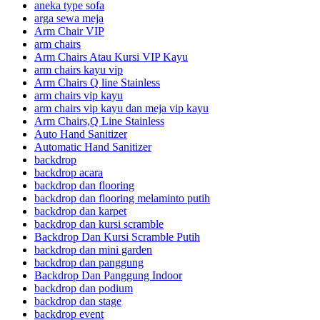
aneka type sofa
arga sewa meja
Arm Chair VIP
arm chairs
Arm Chairs Atau Kursi VIP Kayu
arm chairs kayu vip
Arm Chairs Q line Stainless
arm chairs vip kayu
arm chairs vip kayu dan meja vip kayu
Arm Chairs,Q Line Stainless
Auto Hand Sanitizer
Automatic Hand Sanitizer
backdrop
backdrop acara
backdrop dan flooring
backdrop dan flooring melaminto putih
backdrop dan karpet
backdrop dan kursi scramble
Backdrop Dan Kursi Scramble Putih
backdrop dan mini garden
backdrop dan panggung
Backdrop Dan Panggung Indoor
backdrop dan podium
backdrop dan stage
backdrop event