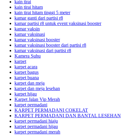
kain tirai
kain tirai hitam
kain tirai hitam tinggi 5 meter
kamar ganti dari partisi r8
kamar partisi r8 untuk event vaksinasi booster
kamar vaksin
kamar vaksinasi
kamar vaksinasi booster
kamar vaksinasi booster dari partisi r8
kamar vaksinasi dari partisi r8
Kamera Suhu
karpet
karpet acara
karpet bagus
karpet buana
karpet dan meja
karpet dan meja lesehan
karpet hijau
Karpet Jalan Vip Merah
karpet permadani
KARPET PERMADANI COKELAT
KARPET PERMADANI DAN BANTAL LESEHAN
karpet permadani hiaju
karpet permadani hijau
karpet permadani merah