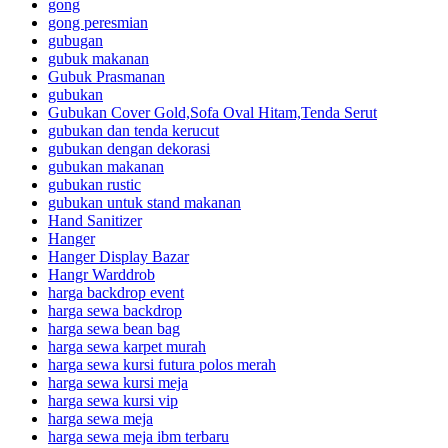
gong
gong peresmian
gubugan
gubuk makanan
Gubuk Prasmanan
gubukan
Gubukan Cover Gold,Sofa Oval Hitam,Tenda Serut
gubukan dan tenda kerucut
gubukan dengan dekorasi
gubukan makanan
gubukan rustic
gubukan untuk stand makanan
Hand Sanitizer
Hanger
Hanger Display Bazar
Hangr Warddrob
harga backdrop event
harga sewa backdrop
harga sewa bean bag
harga sewa karpet murah
harga sewa kursi futura polos merah
harga sewa kursi meja
harga sewa kursi vip
harga sewa meja
harga sewa meja ibm terbaru