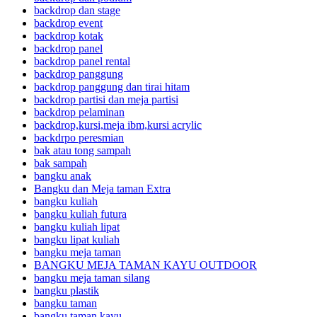
backdrop dan stage
backdrop event
backdrop kotak
backdrop panel
backdrop panel rental
backdrop panggung
backdrop panggung dan tirai hitam
backdrop partisi dan meja partisi
backdrop pelaminan
backdrop,kursi,meja ibm,kursi acrylic
backdrpo peresmian
bak atau tong sampah
bak sampah
bangku anak
Bangku dan Meja taman Extra
bangku kuliah
bangku kuliah futura
bangku kuliah lipat
bangku lipat kuliah
bangku meja taman
BANGKU MEJA TAMAN KAYU OUTDOOR
bangku meja taman silang
bangku plastik
bangku taman
bangku taman kayu