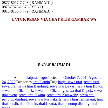
0877-8057-7.743 ( RAHMADI )
0878-7373-1.373 ( YENI )
0813-8135-7.779 ( RAHMADI )
UNTUK PESAN VIA CHAT,KLIK GAMBAR WA
BAPAK RAHMADI
Author
alatpestabagus
Posted on
Oktober 7, 2019
Agustus
24, 2020
Categories
tirai filamin
Tags
harga sewa tirai
,
rental tirai
,
sewa tirai
,
sewa tirai Bandung
,
sewa tirai Bekasi
,
sewa tirai Bogor
,
sewa tirai Cikampek
,
sewa tirai Cikarang
,
sewa tirai Depok
,
sewa
tirai event
,
sewa tirai Jakarta
,
sewa tirai Karawang
,
sewa tirai
penutup dinding
,
sewa tirai Purwakarta
,
sewa tirai Tangerang
,
tirai
,
tirai bersih
,
tirai filamin
,
tirai jakarta
,
tirai penutup dinding
,
tirai
tenda