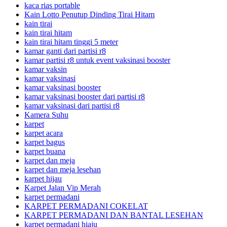
kaca rias portable
Kain Lotto Penutup Dinding Tirai Hitam
kain tirai
kain tirai hitam
kain tirai hitam tinggi 5 meter
kamar ganti dari partisi r8
kamar partisi r8 untuk event vaksinasi booster
kamar vaksin
kamar vaksinasi
kamar vaksinasi booster
kamar vaksinasi booster dari partisi r8
kamar vaksinasi dari partisi r8
Kamera Suhu
karpet
karpet acara
karpet bagus
karpet buana
karpet dan meja
karpet dan meja lesehan
karpet hijau
Karpet Jalan Vip Merah
karpet permadani
KARPET PERMADANI COKELAT
KARPET PERMADANI DAN BANTAL LESEHAN
karpet permadani hiaju