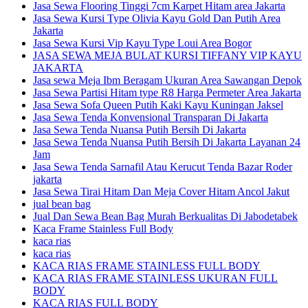
Jasa Sewa Flooring Tinggi 7cm Karpet Hitam area Jakarta
Jasa Sewa Kursi Type Olivia Kayu Gold Dan Putih Area
Jakarta
Jasa Sewa Kursi Vip Kayu Type Loui Area Bogor
JASA SEWA MEJA BULAT KURSI TIFFANY VIP KAYU
JAKARTA
Jasa sewa Meja Ibm Beragam Ukuran Area Sawangan Depok
Jasa Sewa Partisi Hitam type R8 Harga Permeter Area Jakarta
Jasa Sewa Sofa Queen Putih Kaki Kayu Kuningan Jaksel
Jasa Sewa Tenda Konvensional Transparan Di Jakarta
Jasa Sewa Tenda Nuansa Putih Bersih Di Jakarta
Jasa Sewa Tenda Nuansa Putih Bersih Di Jakarta Layanan 24
Jam
Jasa Sewa Tenda Sarnafil Atau Kerucut Tenda Bazar Roder
jakarta
Jasa Sewa Tirai Hitam Dan Meja Cover Hitam Ancol Jakut
jual bean bag
Jual Dan Sewa Bean Bag Murah Berkualitas Di Jabodetabek
Kaca Frame Stainless Full Body
kaca rias
kaca rias
KACA RIAS FRAME STAINLESS FULL BODY
KACA RIAS FRAME STAINLESS UKURAN FULL
BODY
KACA RIAS FULL BODY