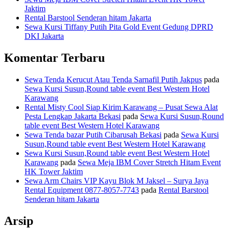
Jaktim
Rental Barstool Senderan hitam Jakarta
Sewa Kursi Tiffany Putih Pita Gold Event Gedung DPRD
DKI Jakarta
Komentar Terbaru
Sewa Tenda Kerucut Atau Tenda Sarnafil Putih Jakpus
pada
Sewa Kursi Susun,Round table event Best Western Hotel
Karawang
Rental Misty Cool Siap Kirim Karawang – Pusat Sewa Alat
Pesta Lengkap Jakarta Bekasi
pada
Sewa Kursi Susun,Round
table event Best Western Hotel Karawang
Sewa Tenda bazar Putih Cibarusah Bekasi
pada
Sewa Kursi
Susun,Round table event Best Western Hotel Karawang
Sewa Kursi Susun,Round table event Best Western Hotel
Karawang
pada
Sewa Meja IBM Cover Stretch Hitam Event
HK Tower Jaktim
Sewa Arm Chairs VIP Kayu Blok M Jaksel – Surya Jaya
Rental Equipment 0877-8057-7743
pada
Rental Barstool
Senderan hitam Jakarta
Arsip