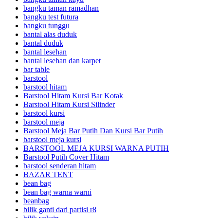
bangku taman ramadhan
bangku test futura
bangku tunggu
bantal alas duduk
bantal duduk
bantal lesehan
bantal lesehan dan karpet
bar table
barstool
barstool hitam
Barstool Hitam Kursi Bar Kotak
Barstool Hitam Kursi Silinder
barstool kursi
barstool meja
Barstool Meja Bar Putih Dan Kursi Bar Putih
barstool meja kursi
BARSTOOL MEJA KURSI WARNA PUTIH
Barstool Putih Cover Hitam
barstool senderan hitam
BAZAR TENT
bean bag
bean bag warna warni
beanbag
bilik ganti dari partisi r8