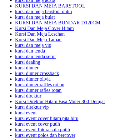
kursi dan meja acara
KURSI DAN MEJA BARSTOOL
kursi dan meja barstool putih
kursi dan meja bulat
KURSI DAN MEJA BUNDAR D120CM
Kursi Dan Meja Cover Hitam
Kursi Dan Meja Lesehan
Kursi Dan Meja Taman
kursi dan meja vip
kursi dan tenda
kursi dan tenda serut
kursi dealing
kursi dinner
kursi dinner crossback
kursi dinner olivia
kursi dinner raffles rottan
kursi dinner rafles rotan
kursi direktur
Kursi Direktur Hitam Bisa Muter 360 Derajat
kursi direktur vip
kursi event
kursi event cover hitam pita biru
kursi event cover putih
kursi event futura sofa putih
kursi event polos dan bercover