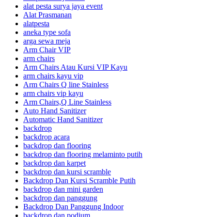
alat pesta surya jaya event
Alat Prasmanan
alatpesta
aneka type sofa
arga sewa meja
Arm Chair VIP
arm chairs
Arm Chairs Atau Kursi VIP Kayu
arm chairs kayu vip
Arm Chairs Q line Stainless
arm chairs vip kayu
Arm Chairs,Q Line Stainless
Auto Hand Sanitizer
Automatic Hand Sanitizer
backdrop
backdrop acara
backdrop dan flooring
backdrop dan flooring melaminto putih
backdrop dan karpet
backdrop dan kursi scramble
Backdrop Dan Kursi Scramble Putih
backdrop dan mini garden
backdrop dan panggung
Backdrop Dan Panggung Indoor
backdrop dan podium