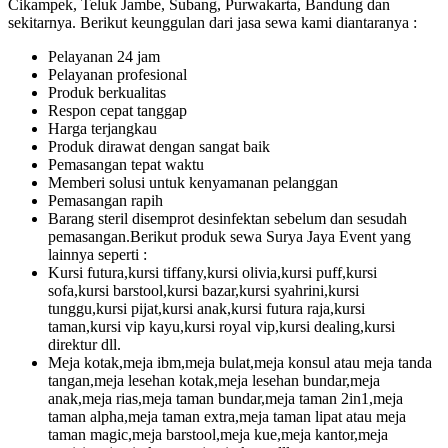
Cikampek, Teluk Jambe, Subang, Purwakarta, Bandung dan
sekitarnya. Berikut keunggulan dari jasa sewa kami diantaranya :
Pelayanan 24 jam
Pelayanan profesional
Produk berkualitas
Respon cepat tanggap
Harga terjangkau
Produk dirawat dengan sangat baik
Pemasangan tepat waktu
Memberi solusi untuk kenyamanan pelanggan
Pemasangan rapih
Barang steril disemprot desinfektan sebelum dan sesudah
pemasangan.Berikut produk sewa Surya Jaya Event yang
lainnya seperti :
Kursi futura,kursi tiffany,kursi olivia,kursi puff,kursi
sofa,kursi barstool,kursi bazar,kursi syahrini,kursi
tunggu,kursi pijat,kursi anak,kursi futura raja,kursi
taman,kursi vip kayu,kursi royal vip,kursi dealing,kursi
direktur dll.
Meja kotak,meja ibm,meja bulat,meja konsul atau meja tanda
tangan,meja lesehan kotak,meja lesehan bundar,meja
anak,meja rias,meja taman bundar,meja taman 2in1,meja
taman alpha,meja taman extra,meja taman lipat atau meja
taman magic,meja barstool,meja kue,meja kantor,meja