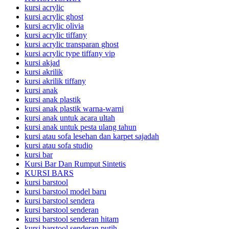
kursi acrylic
kursi acrylic ghost
kursi acrylic olivia
kursi acrylic tiffany
kursi acrylic transparan ghost
kursi acrylic type tiffany vip
kursi akjad
kursi akrilik
kursi akrilik tiffany
kursi anak
kursi anak plastik
kursi anak plastik warna-warni
kursi anak untuk acara ultah
kursi anak untuk pesta ulang tahun
kursi atau sofa lesehan dan karpet sajadah
kursi atau sofa studio
kursi bar
Kursi Bar Dan Rumput Sintetis
KURSI BARS
kursi barstool
kursi barstool model baru
kursi barstool sendera
kursi barstool senderan
kursi barstool senderan hitam
kursi barstool senderan putih