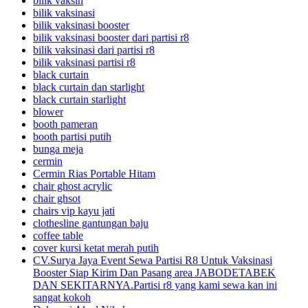
bilik vaksin
bilik vaksinasi
bilik vaksinasi booster
bilik vaksinasi booster dari partisi r8
bilik vaksinasi dari partisi r8
bilik vaksinasi partisi r8
black curtain
black curtain dan starlight
black curtain starlight
blower
booth pameran
booth partisi putih
bunga meja
cermin
Cermin Rias Portable Hitam
chair ghost acrylic
chair ghsot
chairs vip kayu jati
clothesline gantungan baju
coffee table
cover kursi ketat merah putih
CV.Surya Jaya Event Sewa Partisi R8 Untuk Vaksinasi
Booster Siap Kirim Dan Pasang area JABODETABEK
DAN SEKITARNYA.Partisi r8 yang kami sewa kan ini
sangat kokoh