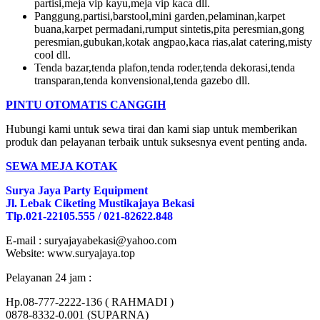
partisi,meja vip kayu,meja vip kaca dll.
Panggung,partisi,barstool,mini garden,pelaminan,karpet
buana,karpet permadani,rumput sintetis,pita peresmian,gong
peresmian,gubukan,kotak angpao,kaca rias,alat catering,misty
cool dll.
Tenda bazar,tenda plafon,tenda roder,tenda dekorasi,tenda
transparan,tenda konvensional,tenda gazebo dll.
PINTU OTOMATIS CANGGIH
Hubungi kami untuk sewa tirai dan kami siap untuk memberikan
produk dan pelayanan terbaik untuk suksesnya event penting anda.
SEWA MEJA KOTAK
Surya Jaya Party Equipment
Jl. Lebak Ciketing Mustikajaya Bekasi
Tlp.021-22105.555 / 021-82622.848
E-mail : suryajayabekasi@yahoo.com
Website: www.suryajaya.top
Pelayanan 24 jam :
Hp.08-777-2222-136 ( RAHMADI )
0878-8332-0.001 (SUPARNA)