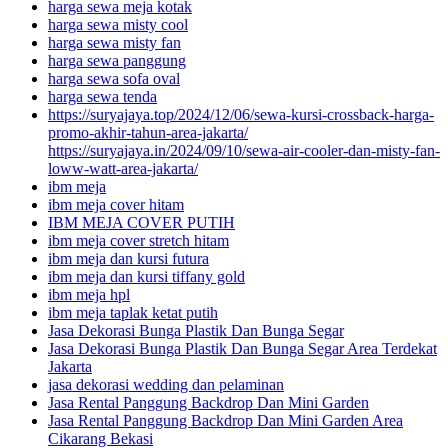
harga sewa meja kotak
harga sewa misty cool
harga sewa misty fan
harga sewa panggung
harga sewa sofa oval
harga sewa tenda
https://suryajaya.top/2024/12/06/sewa-kursi-crossback-harga-
promo-akhir-tahun-area-jakarta/
https://suryajaya.in/2024/09/10/sewa-air-cooler-dan-misty-fan-
loww-watt-area-jakarta/
ibm meja
ibm meja cover hitam
IBM MEJA COVER PUTIH
ibm meja cover stretch hitam
ibm meja dan kursi futura
ibm meja dan kursi tiffany gold
ibm meja hpl
ibm meja taplak ketat putih
Jasa Dekorasi Bunga Plastik Dan Bunga Segar
Jasa Dekorasi Bunga Plastik Dan Bunga Segar Area Terdekat
Jakarta
jasa dekorasi wedding dan pelaminan
Jasa Rental Panggung Backdrop Dan Mini Garden
Jasa Rental Panggung Backdrop Dan Mini Garden Area
Cikarang Bekasi