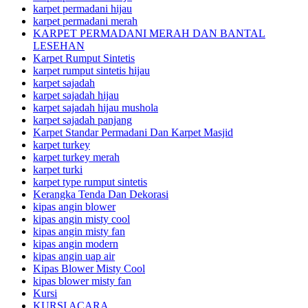
karpet permadani hijau
karpet permadani merah
KARPET PERMADANI MERAH DAN BANTAL
LESEHAN
Karpet Rumput Sintetis
karpet rumput sintetis hijau
karpet sajadah
karpet sajadah hijau
karpet sajadah hijau mushola
karpet sajadah panjang
Karpet Standar Permadani Dan Karpet Masjid
karpet turkey
karpet turkey merah
karpet turki
karpet type rumput sintetis
Kerangka Tenda Dan Dekorasi
kipas angin blower
kipas angin misty cool
kipas angin misty fan
kipas angin modern
kipas angin uap air
Kipas Blower Misty Cool
kipas blower misty fan
Kursi
KURSI ACARA