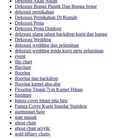
Dekorasi Akad Nikah
Dekorasi Bunga Plastik Dan Bunga Segar
dekorasi pernikahan
Dekorasi Pernikahan Di Rumah
Dekorasi Pesta
Dekorasi Pesta Outdoor
dekorasi ulang tahun backdrop kursi dan bunga
Dekorasi Wedding
dekorasi wedding dan pelaminan
dekorasi wedding tenda kursi meja pelaminan
event
flip chart
flipchart
flooring
flooring dan backdrop
flooring karpet abu-abu
Flooring Tinggi 7cm Karpet Hitam
furniture
futura cover hitam pita biru
Futura Cover Kursi Standar Stainless
gantungan baju
gate masuk
ghost chair
ghost chair acrylic
gold tiffany chairs