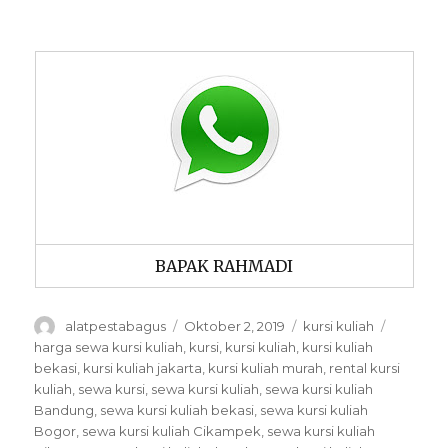
BAPAK RAHMADI
Author
Posted
Categories
Tags
alatpestabagus
Oktober 2, 2019
kursi kuliah
on
harga sewa kursi kuliah
,
kursi
,
kursi kuliah
,
kursi kuliah
bekasi
,
kursi kuliah jakarta
,
kursi kuliah murah
,
rental kursi
kuliah
,
sewa kursi
,
sewa kursi kuliah
,
sewa kursi kuliah
Bandung
,
sewa kursi kuliah bekasi
,
sewa kursi kuliah
Bogor
,
sewa kursi kuliah Cikampek
,
sewa kursi kuliah