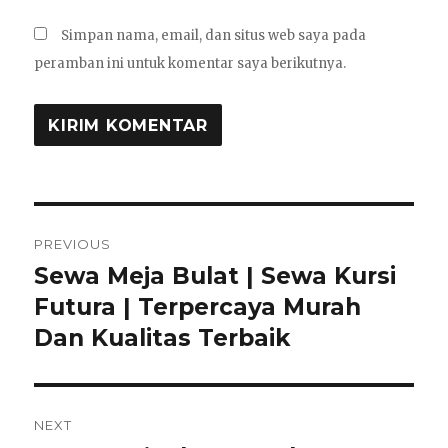
Simpan nama, email, dan situs web saya pada
peramban ini untuk komentar saya berikutnya.
Navigasi
PREVIOUS
pos
Sewa Meja Bulat | Sewa Kursi
Previous
post:
Futura | Terpercaya Murah
Dan Kualitas Terbaik
NEXT