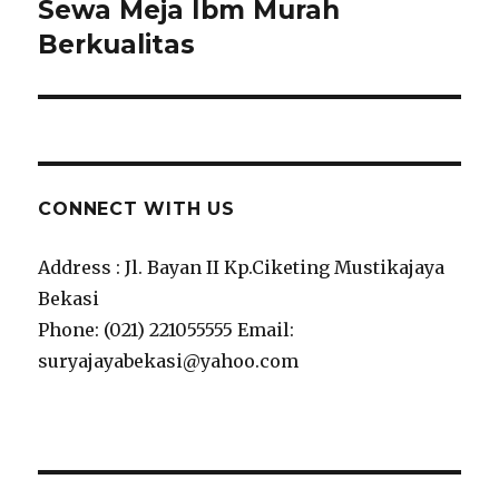
Sewa Meja Ibm Murah
Next
post:
Berkualitas
CONNECT WITH US
Address : Jl. Bayan II Kp.Ciketing Mustikajaya
Bekasi
Phone: (021) 221055555 Email:
suryajayabekasi@yahoo.com