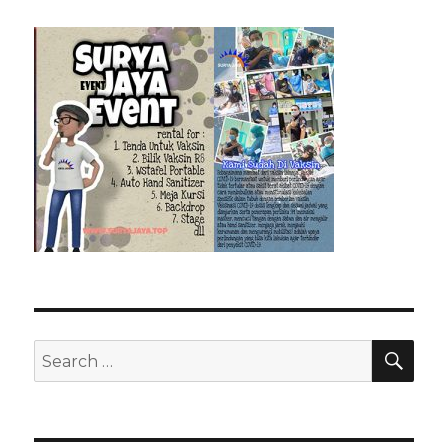
SEA
Search
for: