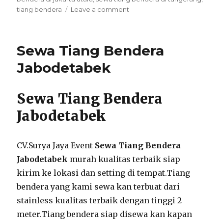
on
tiang bendera
Leave a comment
Sewa
Standing
Tiang
Sewa Tiang Bendera
Bendera
Stainless
Jabodetabek
Kualitas
Terbaik
Di
Sewa Tiang Bendera
Bekasi
Jabodetabek
CV.Surya Jaya Event
Sewa Tiang Bendera
Jabodetabek
murah kualitas terbaik siap
kirim ke lokasi dan setting di tempat.Tiang
bendera yang kami sewa kan terbuat dari
stainless kualitas terbaik dengan tinggi 2
meter.Tiang bendera siap disewa kan kapan