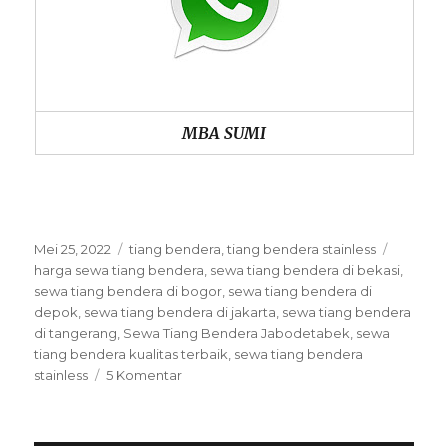
MBA SUMI
Posted
Categories
Tags
Mei 25, 2022
tiang bendera
,
tiang bendera stainless
on
harga sewa tiang bendera
,
sewa tiang bendera di bekasi
,
sewa tiang bendera di bogor
,
sewa tiang bendera di
depok
,
sewa tiang bendera di jakarta
,
sewa tiang bendera
di tangerang
,
Sewa Tiang Bendera Jabodetabek
,
sewa
tiang bendera kualitas terbaik
,
sewa tiang bendera
pada
stainless
5 Komentar
Sewa
Tiang
Bendera