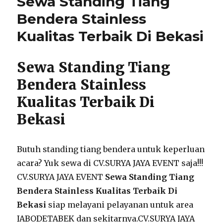
Sewa Standing Tiang
Karawang
International
Bendera Stainless
Industrial
Kualitas Terbaik Di Bekasi
City
Bekasi
Sewa Standing Tiang
Bendera Stainless
Kualitas Terbaik Di
Bekasi
Butuh standing tiang bendera untuk keperluan
acara? Yuk sewa di CV.SURYA JAYA EVENT saja!!!
CV.SURYA JAYA EVENT
Sewa Standing Tiang
Bendera Stainless Kualitas Terbaik Di
Bekasi
siap melayani pelayanan untuk area
JABODETABEK dan sekitarnya.CV.SURYA JAYA