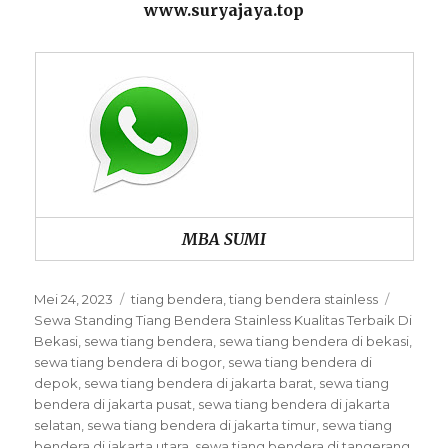
www.suryajaya.top
MBA SUMI
Posted
Categories
Tags
Mei 24, 2023
tiang bendera
,
tiang bendera stainless
on
Sewa Standing Tiang Bendera Stainless Kualitas Terbaik Di
Bekasi
,
sewa tiang bendera
,
sewa tiang bendera di bekasi
,
sewa tiang bendera di bogor
,
sewa tiang bendera di
depok
,
sewa tiang bendera di jakarta barat
,
sewa tiang
bendera di jakarta pusat
,
sewa tiang bendera di jakarta
selatan
,
sewa tiang bendera di jakarta timur
,
sewa tiang
bendera di jakarta utara
,
sewa tiang bendera di tangerang
,