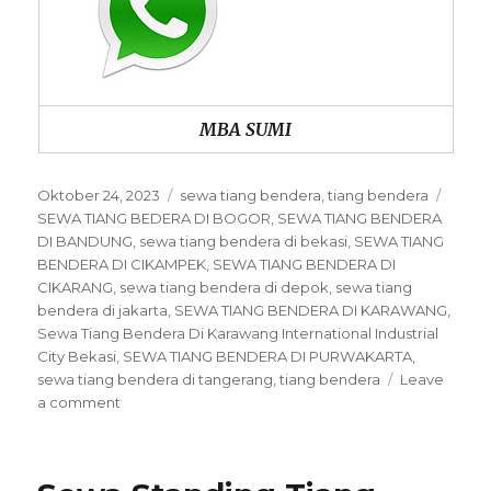
MBA SUMI
Posted
Categories
Tags
Oktober 24, 2023
sewa tiang bendera
,
tiang bendera
on
SEWA TIANG BEDERA DI BOGOR
,
SEWA TIANG BENDERA
DI BANDUNG
,
sewa tiang bendera di bekasi
,
SEWA TIANG
BENDERA DI CIKAMPEK
,
SEWA TIANG BENDERA DI
CIKARANG
,
sewa tiang bendera di depok
,
sewa tiang
bendera di jakarta
,
SEWA TIANG BENDERA DI KARAWANG
,
Sewa Tiang Bendera Di Karawang International Industrial
City Bekasi
,
SEWA TIANG BENDERA DI PURWAKARTA
,
sewa tiang bendera di tangerang
,
tiang bendera
Leave
on
a comment
Sewa
Tiang
Bendera