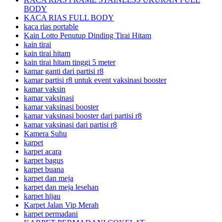
BODY
KACA RIAS FULL BODY
kaca rias portable
Kain Lotto Penutup Dinding Tirai Hitam
kain tirai
kain tirai hitam
kain tirai hitam tinggi 5 meter
kamar ganti dari partisi r8
kamar partisi r8 untuk event vaksinasi booster
kamar vaksin
kamar vaksinasi
kamar vaksinasi booster
kamar vaksinasi booster dari partisi r8
kamar vaksinasi dari partisi r8
Kamera Suhu
karpet
karpet acara
karpet bagus
karpet buana
karpet dan meja
karpet dan meja lesehan
karpet hijau
Karpet Jalan Vip Merah
karpet permadani