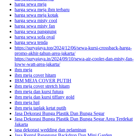
harga sewa meja
harga sewa meja ibm terbaru
harga sewa meja kotak
harga sewa misty cool
harga sewa misty fan
harga sewa panggung
harga sewa sofa oval
harga sewa tenda
https://suryajaya.top/2024/12/06/sewa-kursi-crossback-harga-
promo-akhir-tahun-area-jakarta/
https://suryajaya.in/2024/09/10/sewa-air-cooler-dan-misty-fan-
loww-watt-area-jakarta/
ibm meja
ibm meja cover hitam
IBM MEJA COVER PUTIH
ibm meja cover stretch hitam
ibm meja dan kursi futura
ibm meja dan kursi tiffany gold
ibm meja hpl
ibm meja taplak ketat putih
Jasa Dekorasi Bunga Plastik Dan Bunga Segar
Jasa Dekorasi Bunga Plastik Dan Bunga Segar Area Terdekat
Jakarta
jasa dekorasi wedding dan pelaminan
Jasa Rental Panggung Backdrop Dan Mini Garden