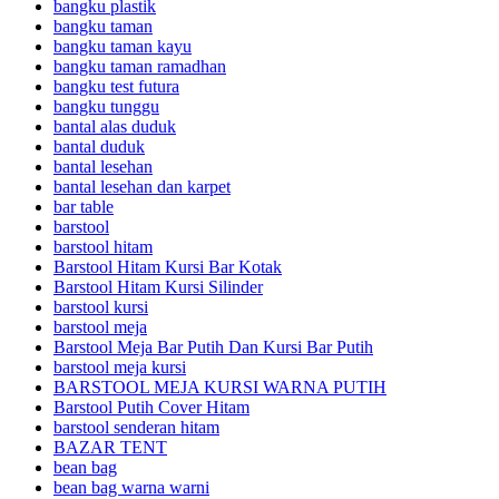
bangku plastik
bangku taman
bangku taman kayu
bangku taman ramadhan
bangku test futura
bangku tunggu
bantal alas duduk
bantal duduk
bantal lesehan
bantal lesehan dan karpet
bar table
barstool
barstool hitam
Barstool Hitam Kursi Bar Kotak
Barstool Hitam Kursi Silinder
barstool kursi
barstool meja
Barstool Meja Bar Putih Dan Kursi Bar Putih
barstool meja kursi
BARSTOOL MEJA KURSI WARNA PUTIH
Barstool Putih Cover Hitam
barstool senderan hitam
BAZAR TENT
bean bag
bean bag warna warni