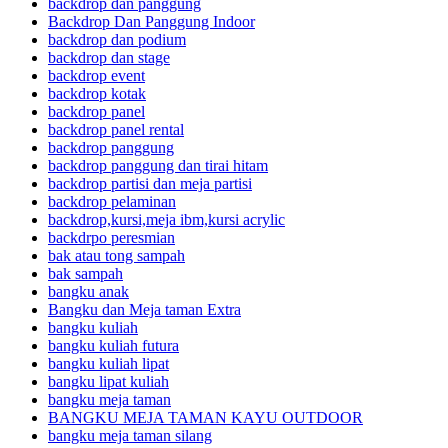
backdrop dan panggung
Backdrop Dan Panggung Indoor
backdrop dan podium
backdrop dan stage
backdrop event
backdrop kotak
backdrop panel
backdrop panel rental
backdrop panggung
backdrop panggung dan tirai hitam
backdrop partisi dan meja partisi
backdrop pelaminan
backdrop,kursi,meja ibm,kursi acrylic
backdrpo peresmian
bak atau tong sampah
bak sampah
bangku anak
Bangku dan Meja taman Extra
bangku kuliah
bangku kuliah futura
bangku kuliah lipat
bangku lipat kuliah
bangku meja taman
BANGKU MEJA TAMAN KAYU OUTDOOR
bangku meja taman silang