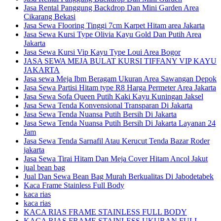
Jasa Rental Panggung Backdrop Dan Mini Garden Area
Cikarang Bekasi
Jasa Sewa Flooring Tinggi 7cm Karpet Hitam area Jakarta
Jasa Sewa Kursi Type Olivia Kayu Gold Dan Putih Area
Jakarta
Jasa Sewa Kursi Vip Kayu Type Loui Area Bogor
JASA SEWA MEJA BULAT KURSI TIFFANY VIP KAYU
JAKARTA
Jasa sewa Meja Ibm Beragam Ukuran Area Sawangan Depok
Jasa Sewa Partisi Hitam type R8 Harga Permeter Area Jakarta
Jasa Sewa Sofa Queen Putih Kaki Kayu Kuningan Jaksel
Jasa Sewa Tenda Konvensional Transparan Di Jakarta
Jasa Sewa Tenda Nuansa Putih Bersih Di Jakarta
Jasa Sewa Tenda Nuansa Putih Bersih Di Jakarta Layanan 24
Jam
Jasa Sewa Tenda Sarnafil Atau Kerucut Tenda Bazar Roder
jakarta
Jasa Sewa Tirai Hitam Dan Meja Cover Hitam Ancol Jakut
jual bean bag
Jual Dan Sewa Bean Bag Murah Berkualitas Di Jabodetabek
Kaca Frame Stainless Full Body
kaca rias
kaca rias
KACA RIAS FRAME STAINLESS FULL BODY
KACA RIAS FRAME STAINLESS UKURAN FULL