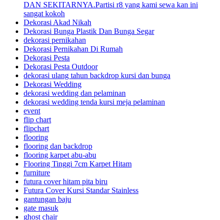
DAN SEKITARNYA.Partisi r8 yang kami sewa kan ini
sangat kokoh
Dekorasi Akad Nikah
Dekorasi Bunga Plastik Dan Bunga Segar
dekorasi pernikahan
Dekorasi Pernikahan Di Rumah
Dekorasi Pesta
Dekorasi Pesta Outdoor
dekorasi ulang tahun backdrop kursi dan bunga
Dekorasi Wedding
dekorasi wedding dan pelaminan
dekorasi wedding tenda kursi meja pelaminan
event
flip chart
flipchart
flooring
flooring dan backdrop
flooring karpet abu-abu
Flooring Tinggi 7cm Karpet Hitam
furniture
futura cover hitam pita biru
Futura Cover Kursi Standar Stainless
gantungan baju
gate masuk
ghost chair