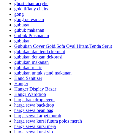
ghost chair acrylic
gold tiffany chairs
gong
gong peresmian
gubugan
gubuk makanan
Gubuk Prasmanan
gubukan
Gubukan Cover Gold,Sofa Oval Hitam,Tenda Serut
gubukan dan tenda kerucut
gubukan dengan dekorasi
gubukan makanan
gubukan rustic
gubukan untuk stand makanan
Hand Sanitizer
Hanger
Hanger Display Bazar
Hangr Warddrob
harga backdrop event
harga sewa backdrop
harga sewa bean bag
harga sewa karpet murah
harga sewa kursi futura polos merah
harga sewa kursi meja
harga sewa kursi vip