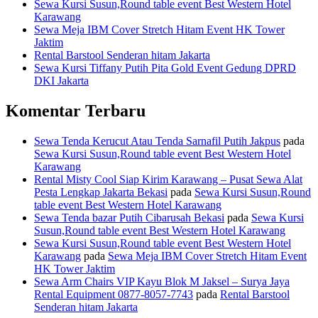
Sewa Kursi Susun,Round table event Best Western Hotel
Karawang
Sewa Meja IBM Cover Stretch Hitam Event HK Tower
Jaktim
Rental Barstool Senderan hitam Jakarta
Sewa Kursi Tiffany Putih Pita Gold Event Gedung DPRD
DKI Jakarta
Komentar Terbaru
Sewa Tenda Kerucut Atau Tenda Sarnafil Putih Jakpus
pada
Sewa Kursi Susun,Round table event Best Western Hotel
Karawang
Rental Misty Cool Siap Kirim Karawang – Pusat Sewa Alat
Pesta Lengkap Jakarta Bekasi
pada
Sewa Kursi Susun,Round
table event Best Western Hotel Karawang
Sewa Tenda bazar Putih Cibarusah Bekasi
pada
Sewa Kursi
Susun,Round table event Best Western Hotel Karawang
Sewa Kursi Susun,Round table event Best Western Hotel
Karawang
pada
Sewa Meja IBM Cover Stretch Hitam Event
HK Tower Jaktim
Sewa Arm Chairs VIP Kayu Blok M Jaksel – Surya Jaya
Rental Equipment 0877-8057-7743
pada
Rental Barstool
Senderan hitam Jakarta