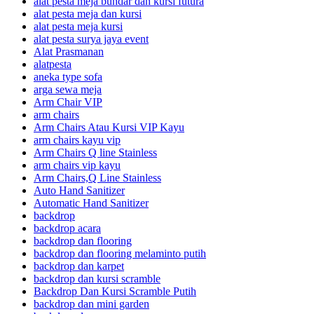
alat pesta meja bundar dan kursi futura
alat pesta meja dan kursi
alat pesta meja kursi
alat pesta surya jaya event
Alat Prasmanan
alatpesta
aneka type sofa
arga sewa meja
Arm Chair VIP
arm chairs
Arm Chairs Atau Kursi VIP Kayu
arm chairs kayu vip
Arm Chairs Q line Stainless
arm chairs vip kayu
Arm Chairs,Q Line Stainless
Auto Hand Sanitizer
Automatic Hand Sanitizer
backdrop
backdrop acara
backdrop dan flooring
backdrop dan flooring melaminto putih
backdrop dan karpet
backdrop dan kursi scramble
Backdrop Dan Kursi Scramble Putih
backdrop dan mini garden