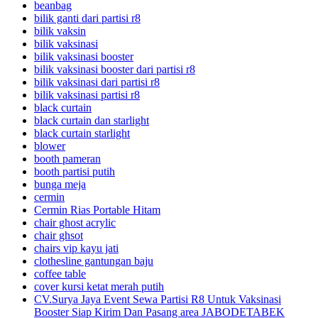
beanbag
bilik ganti dari partisi r8
bilik vaksin
bilik vaksinasi
bilik vaksinasi booster
bilik vaksinasi booster dari partisi r8
bilik vaksinasi dari partisi r8
bilik vaksinasi partisi r8
black curtain
black curtain dan starlight
black curtain starlight
blower
booth pameran
booth partisi putih
bunga meja
cermin
Cermin Rias Portable Hitam
chair ghost acrylic
chair ghsot
chairs vip kayu jati
clothesline gantungan baju
coffee table
cover kursi ketat merah putih
CV.Surya Jaya Event Sewa Partisi R8 Untuk Vaksinasi
Booster Siap Kirim Dan Pasang area JABODETABEK