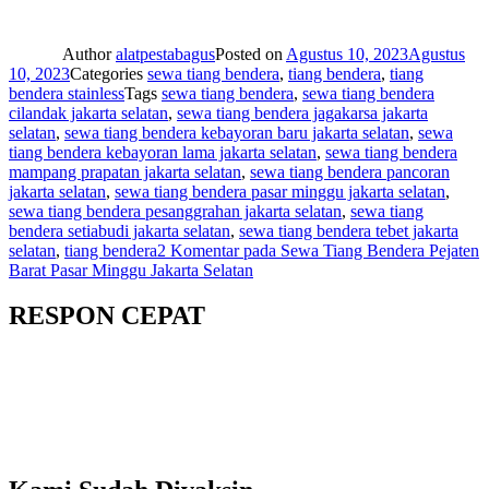
Author
alatpestabagus
Posted on
Agustus 10, 2023
Agustus
10, 2023
Categories
sewa tiang bendera
,
tiang bendera
,
tiang
bendera stainless
Tags
sewa tiang bendera
,
sewa tiang bendera
cilandak jakarta selatan
,
sewa tiang bendera jagakarsa jakarta
selatan
,
sewa tiang bendera kebayoran baru jakarta selatan
,
sewa
tiang bendera kebayoran lama jakarta selatan
,
sewa tiang bendera
mampang prapatan jakarta selatan
,
sewa tiang bendera pancoran
jakarta selatan
,
sewa tiang bendera pasar minggu jakarta selatan
,
sewa tiang bendera pesanggrahan jakarta selatan
,
sewa tiang
bendera setiabudi jakarta selatan
,
sewa tiang bendera tebet jakarta
selatan
,
tiang bendera
2 Komentar
pada Sewa Tiang Bendera Pejaten
Barat Pasar Minggu Jakarta Selatan
RESPON CEPAT