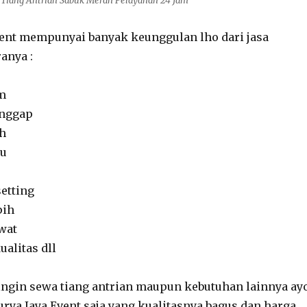
Tiang Antrian Sabuk Merah Pelayanan 24 Jam
vent mempunyai banyak keunggulan lho dari jasa
anya :
am
anggap
h
au
setting
pih
wat
alitas dll
ingin sewa tiang antrian maupun kebutuhan lainnya ay
urya Jaya Event saja yang kualitasnya bagus dan harga