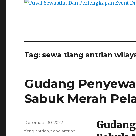
Tag:
sewa tiang antrian wila
Gudang Penyewaa
Sabuk Merah Pel
Gudang
Posted
Desember 30, 2022
on
Categories
tiang antrian
,
tiang antrian