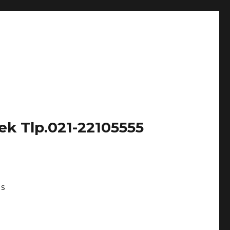
k Tlp.021-22105555
Us