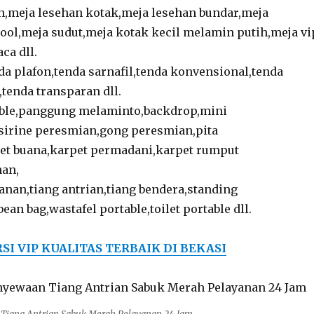
,meja lesehan kotak,meja lesehan bundar,meja
tool,meja sudut,meja kotak kecil melamin putih,meja vi
ca dll.
da plafon,tenda sarnafil,tenda konvensional,tenda
,tenda transparan dll.
ble,panggung melaminto,backdrop,mini
sirine peresmian,gong peresmian,pita
et buana,karpet permadani,karpet rumput
nan,
anan,tiang antrian,tiang bendera,standing
bean bag,wastafel portable,toilet portable dll.
SI VIP KUALITAS TERBAIK DI BEKASI