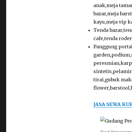
anak,meja taman
bazar,meja bars
kayu,meja vip ka
Tenda bazar,ten
cafe,tenda roder
Panggung porta
garden,podium,
peresmian,karp
sintetis,pelami
tirai,gubuk mak
flower,barstool,
JASA SEWA KUR