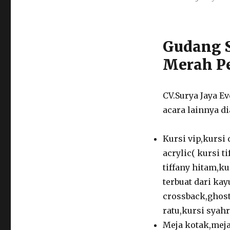
Penyewaan
Tiang
Antrian
Sabuk
Gudang S
Merah
Pelayanan
Merah P
24
Jam
CV.Surya Jaya E
acara lainnya di
Kursi vip,kursi 
acrylic( kursi ti
tiffany hitam,kur
terbuat dari kay
crossback,ghost 
ratu,kursi syahri
Meja kotak,meja