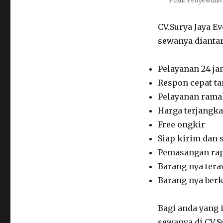
Pusat Penyewaan 
CV.Surya Jaya E
sewanya diantar
Pelayanan 24 j
Respon cepat t
Pelayanan rama
Harga terjangk
Free ongkir
Siap kirim dan 
Pemasangan ra
Barang nya tera
Barang nya berku
Bagi anda yang 
sewanya di CV.S