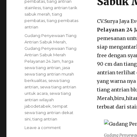
Sabuk 
pembatas
,
tiang antrian
stainless
,
tiang antrian tarik
sabuk merah
,
tiang
pembatas
,
tiang pembatas
CV.Surya Jaya E
antrian
Pelayanan 24 
Tags
Gudang Penyewaan Tiang
pemesanan untu
Antrian Sabuk Merah
,
siap mengantar
Gudang Penyewaan Tiang
Antrian Sabuk Merah
free dengan sya
Pelayanan 24 Jam
,
harga
90 cm dan tiang 
sewa tiang antrian
,
jasa
antrian terliha
sewa tiang antrian murah
berkualitas
,
sewa tiang
yang warna nya h
antrian
,
sewa tiang antrian
tiang antrian b
untuk acara
,
sewa tiang
Merah,biru,hita
antrian wilayah
jabodetabek
,
tempat
terbuat dari sta
sewa tiang antrian dekat
sini
,
tiang antrian
on
Leave a comment
Gudang
Gudang Penyewaan