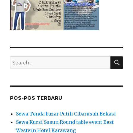
SEA
Search
for:
POS-POS TERBARU
Sewa Tenda bazar Putih Cibarusah Bekasi
Sewa Kursi Susun,Round table event Best
Western Hotel Karawang