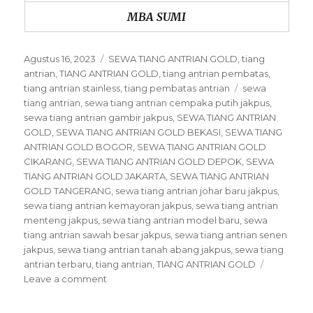
MBA SUMI
Posted
Categories
Agustus 16, 2023
SEWA TIANG ANTRIAN GOLD
,
tiang
on
antrian
,
TIANG ANTRIAN GOLD
,
tiang antrian pembatas
,
Tags
tiang antrian stainless
,
tiang pembatas antrian
sewa
tiang antrian
,
sewa tiang antrian cempaka putih jakpus
,
sewa tiang antrian gambir jakpus
,
SEWA TIANG ANTRIAN
GOLD
,
SEWA TIANG ANTRIAN GOLD BEKASI
,
SEWA TIANG
ANTRIAN GOLD BOGOR
,
SEWA TIANG ANTRIAN GOLD
CIKARANG
,
SEWA TIANG ANTRIAN GOLD DEPOK
,
SEWA
TIANG ANTRIAN GOLD JAKARTA
,
SEWA TIANG ANTRIAN
GOLD TANGERANG
,
sewa tiang antrian johar baru jakpus
,
sewa tiang antrian kemayoran jakpus
,
sewa tiang antrian
menteng jakpus
,
sewa tiang antrian model baru
,
sewa
tiang antrian sawah besar jakpus
,
sewa tiang antrian senen
jakpus
,
sewa tiang antrian tanah abang jakpus
,
sewa tiang
antrian terbaru
,
tiang antrian
,
TIANG ANTRIAN GOLD
on
Leave a comment
Sewa
Tiang