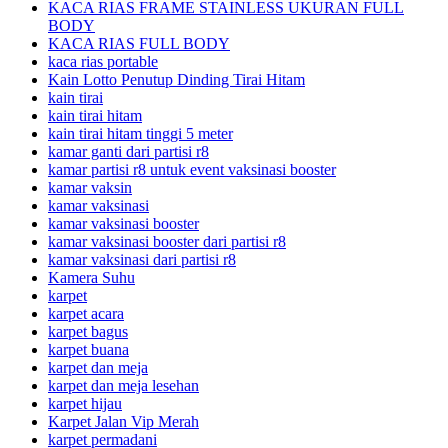
KACA RIAS FRAME STAINLESS UKURAN FULL
BODY
KACA RIAS FULL BODY
kaca rias portable
Kain Lotto Penutup Dinding Tirai Hitam
kain tirai
kain tirai hitam
kain tirai hitam tinggi 5 meter
kamar ganti dari partisi r8
kamar partisi r8 untuk event vaksinasi booster
kamar vaksin
kamar vaksinasi
kamar vaksinasi booster
kamar vaksinasi booster dari partisi r8
kamar vaksinasi dari partisi r8
Kamera Suhu
karpet
karpet acara
karpet bagus
karpet buana
karpet dan meja
karpet dan meja lesehan
karpet hijau
Karpet Jalan Vip Merah
karpet permadani