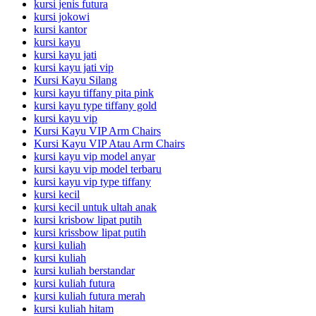
kursi jenis futura
kursi jokowi
kursi kantor
kursi kayu
kursi kayu jati
kursi kayu jati vip
Kursi Kayu Silang
kursi kayu tiffany pita pink
kursi kayu type tiffany gold
kursi kayu vip
Kursi Kayu VIP Arm Chairs
Kursi Kayu VIP Atau Arm Chairs
kursi kayu vip model anyar
kursi kayu vip model terbaru
kursi kayu vip type tiffany
kursi kecil
kursi kecil untuk ultah anak
kursi krisbow lipat putih
kursi krissbow lipat putih
kursi kuliah
kursi kuliah
kursi kuliah berstandar
kursi kuliah futura
kursi kuliah futura merah
kursi kuliah hitam