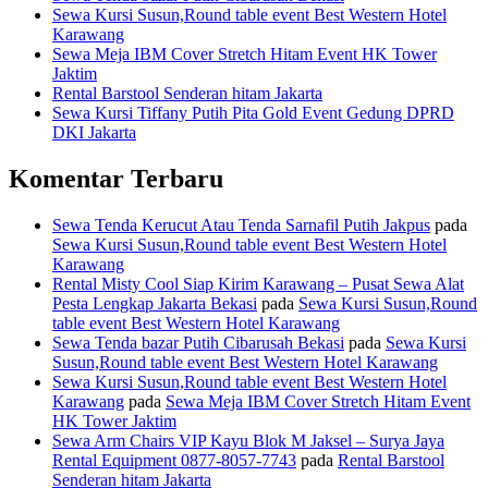
Sewa Kursi Susun,Round table event Best Western Hotel
Karawang
Sewa Meja IBM Cover Stretch Hitam Event HK Tower
Jaktim
Rental Barstool Senderan hitam Jakarta
Sewa Kursi Tiffany Putih Pita Gold Event Gedung DPRD
DKI Jakarta
Komentar Terbaru
Sewa Tenda Kerucut Atau Tenda Sarnafil Putih Jakpus
pada
Sewa Kursi Susun,Round table event Best Western Hotel
Karawang
Rental Misty Cool Siap Kirim Karawang – Pusat Sewa Alat
Pesta Lengkap Jakarta Bekasi
pada
Sewa Kursi Susun,Round
table event Best Western Hotel Karawang
Sewa Tenda bazar Putih Cibarusah Bekasi
pada
Sewa Kursi
Susun,Round table event Best Western Hotel Karawang
Sewa Kursi Susun,Round table event Best Western Hotel
Karawang
pada
Sewa Meja IBM Cover Stretch Hitam Event
HK Tower Jaktim
Sewa Arm Chairs VIP Kayu Blok M Jaksel – Surya Jaya
Rental Equipment 0877-8057-7743
pada
Rental Barstool
Senderan hitam Jakarta