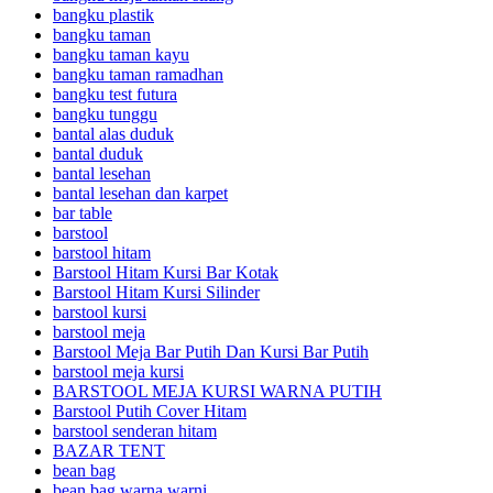
bangku plastik
bangku taman
bangku taman kayu
bangku taman ramadhan
bangku test futura
bangku tunggu
bantal alas duduk
bantal duduk
bantal lesehan
bantal lesehan dan karpet
bar table
barstool
barstool hitam
Barstool Hitam Kursi Bar Kotak
Barstool Hitam Kursi Silinder
barstool kursi
barstool meja
Barstool Meja Bar Putih Dan Kursi Bar Putih
barstool meja kursi
BARSTOOL MEJA KURSI WARNA PUTIH
Barstool Putih Cover Hitam
barstool senderan hitam
BAZAR TENT
bean bag
bean bag warna warni