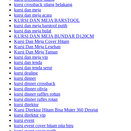
kursi crossback silang belakang
kursi dan meja
kursi dan meja acara
KURSI DAN MEJA BARSTOOL
kursi dan meja barstool putih
kursi dan meja bulat
KURSI DAN MEJA BUNDAR D120CM
Kursi Dan Meja Cover Hitam
Kursi Dan Meja Lesehan
Kursi Dan Meja Taman
kursi dan meja vip
kursi dan tenda
kursi dan tenda serut
kursi dealing
kursi dinner
kursi dinner crossback
kursi dinner olivia
kursi dinner raffles rottan
kursi dinner rafles rotan
kursi direktur
Kursi Direktur Hitam Bisa Muter 360 Derajat
kursi direktur vip
kursi event
kursi event cover hitam pita biru
kursi event cover putih