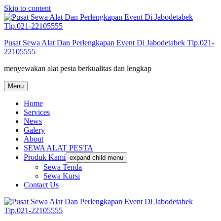
Skip to content
Pusat Sewa Alat Dan Perlengkapan Event Di Jabodetabek Tlp.021-
22105555
menyewakan alat pesta berkualitas dan lengkap
Menu
Home
Services
News
Galery
About
SEWA ALAT PESTA
Produk Kami
expand child menu
Sewa Tenda
Sewa Kursi
Contact Us