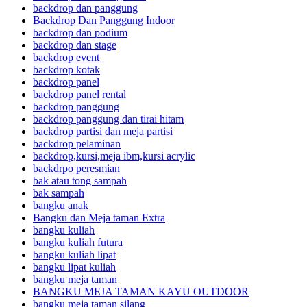
backdrop dan panggung
Backdrop Dan Panggung Indoor
backdrop dan podium
backdrop dan stage
backdrop event
backdrop kotak
backdrop panel
backdrop panel rental
backdrop panggung
backdrop panggung dan tirai hitam
backdrop partisi dan meja partisi
backdrop pelaminan
backdrop,kursi,meja ibm,kursi acrylic
backdrpo peresmian
bak atau tong sampah
bak sampah
bangku anak
Bangku dan Meja taman Extra
bangku kuliah
bangku kuliah futura
bangku kuliah lipat
bangku lipat kuliah
bangku meja taman
BANGKU MEJA TAMAN KAYU OUTDOOR
bangku meja taman silang