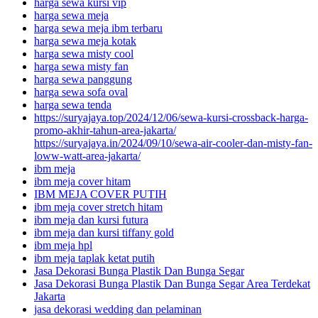
harga sewa kursi vip
harga sewa meja
harga sewa meja ibm terbaru
harga sewa meja kotak
harga sewa misty cool
harga sewa misty fan
harga sewa panggung
harga sewa sofa oval
harga sewa tenda
https://suryajaya.top/2024/12/06/sewa-kursi-crossback-harga-
promo-akhir-tahun-area-jakarta/
https://suryajaya.in/2024/09/10/sewa-air-cooler-dan-misty-fan-
loww-watt-area-jakarta/
ibm meja
ibm meja cover hitam
IBM MEJA COVER PUTIH
ibm meja cover stretch hitam
ibm meja dan kursi futura
ibm meja dan kursi tiffany gold
ibm meja hpl
ibm meja taplak ketat putih
Jasa Dekorasi Bunga Plastik Dan Bunga Segar
Jasa Dekorasi Bunga Plastik Dan Bunga Segar Area Terdekat
Jakarta
jasa dekorasi wedding dan pelaminan