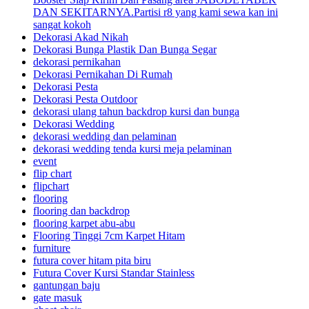
DAN SEKITARNYA.Partisi r8 yang kami sewa kan ini
sangat kokoh
Dekorasi Akad Nikah
Dekorasi Bunga Plastik Dan Bunga Segar
dekorasi pernikahan
Dekorasi Pernikahan Di Rumah
Dekorasi Pesta
Dekorasi Pesta Outdoor
dekorasi ulang tahun backdrop kursi dan bunga
Dekorasi Wedding
dekorasi wedding dan pelaminan
dekorasi wedding tenda kursi meja pelaminan
event
flip chart
flipchart
flooring
flooring dan backdrop
flooring karpet abu-abu
Flooring Tinggi 7cm Karpet Hitam
furniture
futura cover hitam pita biru
Futura Cover Kursi Standar Stainless
gantungan baju
gate masuk