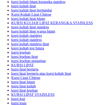
kursi kuliah hitam kerangka stainless
kursi kuliah lipat
kursi kuliah lipat berstandar
Kursi Kuliah Lipat Chitose
kursi kuliah lipat hitam
KURSI KULIAH LIPAT KERANGKA STAINLESS
kursi kuliah lipat stainless
kursi kuliah lipat warna hitam
kursi kuliah stainlees
kursi kuliah stainless
kursi kuliah stainless lipat
kursi kuliah test futura
kursi lesehan
kursi lesehan lipat
kursi lesehan pengajian
KURSI LIPAT
kursi lipat bermeja
kursi lipat bermeja atau kursi kuliah lipat
Kursi Lipat Chitose
kursi lipat hitam
kursi lipat kuliah
kursi lipat lesehan
KURSI LIPAT STAINLESS
kursi loui
kursi louis