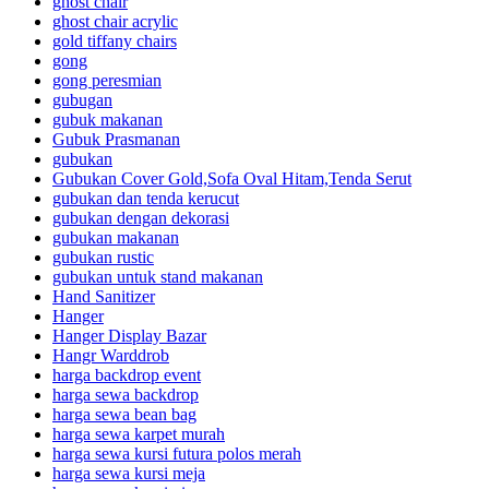
ghost chair
ghost chair acrylic
gold tiffany chairs
gong
gong peresmian
gubugan
gubuk makanan
Gubuk Prasmanan
gubukan
Gubukan Cover Gold,Sofa Oval Hitam,Tenda Serut
gubukan dan tenda kerucut
gubukan dengan dekorasi
gubukan makanan
gubukan rustic
gubukan untuk stand makanan
Hand Sanitizer
Hanger
Hanger Display Bazar
Hangr Warddrob
harga backdrop event
harga sewa backdrop
harga sewa bean bag
harga sewa karpet murah
harga sewa kursi futura polos merah
harga sewa kursi meja