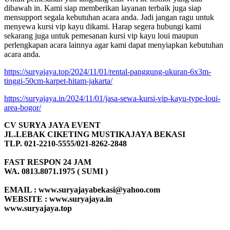
dibawah in. Kami siap memberikan layanan terbaik juga siap
mensupport segala kebutuhan acara anda. Jadi jangan ragu untuk
menyewa kursi vip kayu dikami. Harap segera hubungi kami
sekarang juga untuk pemesanan kursi vip kayu loui maupun
perlengkapan acara lainnya agar kami dapat menyiapkan kebutuhan
acara anda.
https://suryajaya.top/2024/11/01/rental-panggung-ukuran-6x3m-
tinggi-50cm-karpet-hitam-jakarta/
https://suryajaya.in/2024/11/01/jasa-sewa-kursi-vip-kayu-type-loui-
area-bogor/
CV SURYA JAYA EVENT
JL.LEBAK CIKETING MUSTIKAJAYA BEKASI
TLP. 021-2210-5555/021-8262-2848
FAST RESPON 24 JAM
WA. 0813.8071.1975 ( SUMI )
EMAIL : www.suryajayabekasi@yahoo.com
WEBSITE : www.suryajaya.in
www.suryajaya.top