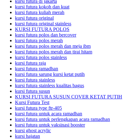
kursi futura di jakarta
kursi futura kokoh dan kuat
kursi futura kuliah merah
kursi futura original
kursi futura original stainless
KURSI FUTURA POLOS
kursi futura polos dan bercover
kursi futura polos merah
kursi futura polos merah dan meja ibm
kursi futura polos merah dan tirai hitam
kursi futura polos stainless
kursi futura raja
kursi futura ramadhan
kursi futura sarung kursi ketat putih
kursi futura stainless
kursi futura stainless kualitas bagus
kursi futura susun
KURSI FUTURA SUSUN COVER KETAT PUTIH
Kursi Futura Test
kursi futura type ftr-405
kursi futura untuk acara ramadhan
kursi futura untuk perlengkapan acara ramadhan
kursi futura untuk vaksinasi booster
kursi ghost acrylic
kursi hajatan