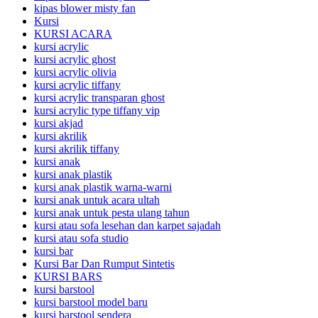
kipas blower misty fan
Kursi
KURSI ACARA
kursi acrylic
kursi acrylic ghost
kursi acrylic olivia
kursi acrylic tiffany
kursi acrylic transparan ghost
kursi acrylic type tiffany vip
kursi akjad
kursi akrilik
kursi akrilik tiffany
kursi anak
kursi anak plastik
kursi anak plastik warna-warni
kursi anak untuk acara ultah
kursi anak untuk pesta ulang tahun
kursi atau sofa lesehan dan karpet sajadah
kursi atau sofa studio
kursi bar
Kursi Bar Dan Rumput Sintetis
KURSI BARS
kursi barstool
kursi barstool model baru
kursi barstool sendera