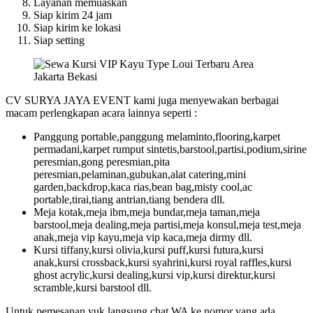
Layanan memuaskan
Siap kirim 24 jam
Siap kirim ke lokasi
Siap setting
CV SURYA JAYA EVENT kami juga menyewakan berbagai
macam perlengkapan acara lainnya seperti :
Panggung portable,panggung melaminto,flooring,karpet
permadani,karpet rumput sintetis,barstool,partisi,podium,sirine
peresmian,gong peresmian,pita
peresmian,pelaminan,gubukan,alat catering,mini
garden,backdrop,kaca rias,bean bag,misty cool,ac
portable,tirai,tiang antrian,tiang bendera dll.
Meja kotak,meja ibm,meja bundar,meja taman,meja
barstool,meja dealing,meja partisi,meja konsul,meja test,meja
anak,meja vip kayu,meja vip kaca,meja dirmy dll.
Kursi tiffany,kursi olivia,kursi puff,kursi futura,kursi
anak,kursi crossback,kursi syahrini,kursi royal raffles,kursi
ghost acrylic,kursi dealing,kursi vip,kursi direktur,kursi
scramble,kursi barstool dll.
Untuk pemesanan yuk langsung chat WA ke nomor yang ada