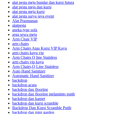
alat pesta meja bundar dan kursi futura
alat pesta meja dan kursi
alat pesta meja kursi
alat pesta surya jaya event
Alat Prasmanan
alatpesta
aneka type sofa
arga sewa meja
Arm Chair VIP
arm chairs
Arm Chairs Atau Kursi VIP Kayu
arm chairs kayu vip
Arm Chairs Q line Stainless
arm chairs vip kayu
Arm Chairs,Q Line Stainless
Auto Hand Sanitizer
Automatic Hand Sanitizer
backdrop
backdrop acara
backdrop dan flooring
backdrop dan flooring melaminto putih
backdrop dan karpet
backdrop dan kursi scramble
Backdrop Dan Kursi Scramble Putih
backdrop dan mini garden