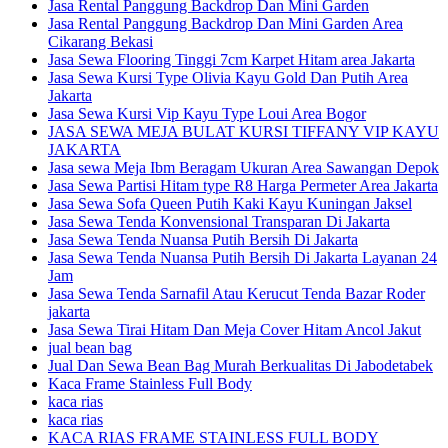
Jasa Rental Panggung Backdrop Dan Mini Garden
Jasa Rental Panggung Backdrop Dan Mini Garden Area
Cikarang Bekasi
Jasa Sewa Flooring Tinggi 7cm Karpet Hitam area Jakarta
Jasa Sewa Kursi Type Olivia Kayu Gold Dan Putih Area
Jakarta
Jasa Sewa Kursi Vip Kayu Type Loui Area Bogor
JASA SEWA MEJA BULAT KURSI TIFFANY VIP KAYU
JAKARTA
Jasa sewa Meja Ibm Beragam Ukuran Area Sawangan Depok
Jasa Sewa Partisi Hitam type R8 Harga Permeter Area Jakarta
Jasa Sewa Sofa Queen Putih Kaki Kayu Kuningan Jaksel
Jasa Sewa Tenda Konvensional Transparan Di Jakarta
Jasa Sewa Tenda Nuansa Putih Bersih Di Jakarta
Jasa Sewa Tenda Nuansa Putih Bersih Di Jakarta Layanan 24
Jam
Jasa Sewa Tenda Sarnafil Atau Kerucut Tenda Bazar Roder
jakarta
Jasa Sewa Tirai Hitam Dan Meja Cover Hitam Ancol Jakut
jual bean bag
Jual Dan Sewa Bean Bag Murah Berkualitas Di Jabodetabek
Kaca Frame Stainless Full Body
kaca rias
kaca rias
KACA RIAS FRAME STAINLESS FULL BODY