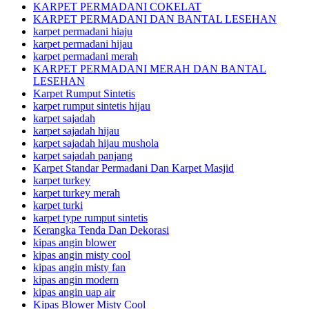
KARPET PERMADANI COKELAT
KARPET PERMADANI DAN BANTAL LESEHAN
karpet permadani hiaju
karpet permadani hijau
karpet permadani merah
KARPET PERMADANI MERAH DAN BANTAL
LESEHAN
Karpet Rumput Sintetis
karpet rumput sintetis hijau
karpet sajadah
karpet sajadah hijau
karpet sajadah hijau mushola
karpet sajadah panjang
Karpet Standar Permadani Dan Karpet Masjid
karpet turkey
karpet turkey merah
karpet turki
karpet type rumput sintetis
Kerangka Tenda Dan Dekorasi
kipas angin blower
kipas angin misty cool
kipas angin misty fan
kipas angin modern
kipas angin uap air
Kipas Blower Misty Cool