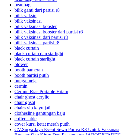
beanbag
bilik ganti dari partisi r8
bilik vaksin
bilik vaksinasi
bilik vaksinasi booster
bilik vaksinasi booster dari partisi r8
bilik vaksinasi dari partisi r8
bilik vaksinasi partisi r8
black curtain
black curtain dan starlight
black curtain starlight
blower
booth pameran
booth partisi putih
bunga meja
cermin
Cermin Rias Portable Hitam
chair ghost acrylic
chair ghsot
chairs vip kayu jati
clothesline gantungan baju
coffee table
cover kursi ketat merah putih
CV.Surya Jaya Event Sewa Partisi R8 Untuk Vaksinasi
Booster Siap Kirim Dan Pasang area JABODETABEK