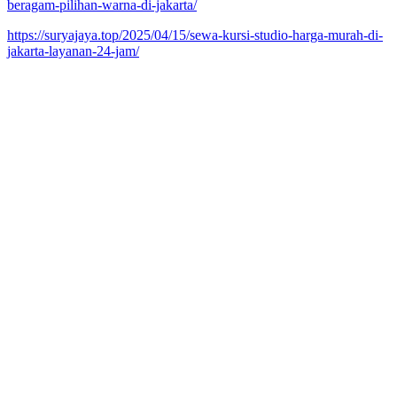
beragam-pilihan-warna-di-jakarta/
https://suryajaya.top/2025/04/15/sewa-kursi-studio-harga-murah-di-
jakarta-layanan-24-jam/