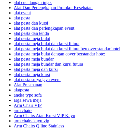
alat cuci tangan injak
Alat Dan Perlengkapan Protokol Kesehatan
alat event
alat pesta
alat pesta dan kursi
alat pesta dan perlengkapan event
alat pesta dan tenda
alat pesta meja bulat
alat pesta meja bulat dan kursi futura
alat pesta meja bulat dan kursi futura bercover standar hotel
alat pesta meja bulat dengan cover berstandar hote;
alat pesta meja bundar
alat pesta meja bundar dan kursi futura
alat pesta meja dan kursi
alat pesta meja kursi
alat pesta surya jaya event
Alat Prasmanan
alatpesta
aneka type sofa
arga sewa meja
Arm Chair VIP
arm chairs
Arm Chairs Atau Kursi VIP Kayu
arm chairs kayu vip
Arm Chairs Q line Stainless