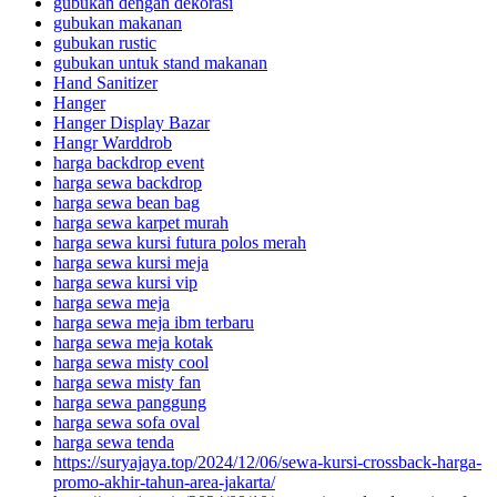
gubukan dengan dekorasi
gubukan makanan
gubukan rustic
gubukan untuk stand makanan
Hand Sanitizer
Hanger
Hanger Display Bazar
Hangr Warddrob
harga backdrop event
harga sewa backdrop
harga sewa bean bag
harga sewa karpet murah
harga sewa kursi futura polos merah
harga sewa kursi meja
harga sewa kursi vip
harga sewa meja
harga sewa meja ibm terbaru
harga sewa meja kotak
harga sewa misty cool
harga sewa misty fan
harga sewa panggung
harga sewa sofa oval
harga sewa tenda
https://suryajaya.top/2024/12/06/sewa-kursi-crossback-harga-
promo-akhir-tahun-area-jakarta/