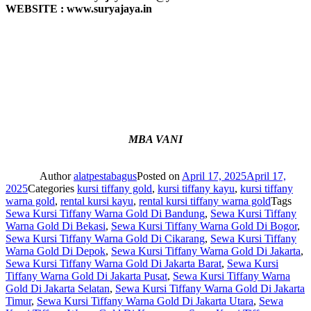
WEBSITE : www.suryajaya.in
MBA VANI
Author
alatpestabagus
Posted on
April 17, 2025
April 17,
2025
Categories
kursi tiffany gold
,
kursi tiffany kayu
,
kursi tiffany
warna gold
,
rental kursi kayu
,
rental kursi tiffany warna gold
Tags
Sewa Kursi Tiffany Warna Gold Di Bandung
,
Sewa Kursi Tiffany
Warna Gold Di Bekasi
,
Sewa Kursi Tiffany Warna Gold Di Bogor
,
Sewa Kursi Tiffany Warna Gold Di Cikarang
,
Sewa Kursi Tiffany
Warna Gold Di Depok
,
Sewa Kursi Tiffany Warna Gold Di Jakarta
,
Sewa Kursi Tiffany Warna Gold Di Jakarta Barat
,
Sewa Kursi
Tiffany Warna Gold Di Jakarta Pusat
,
Sewa Kursi Tiffany Warna
Gold Di Jakarta Selatan
,
Sewa Kursi Tiffany Warna Gold Di Jakarta
Timur
,
Sewa Kursi Tiffany Warna Gold Di Jakarta Utara
,
Sewa