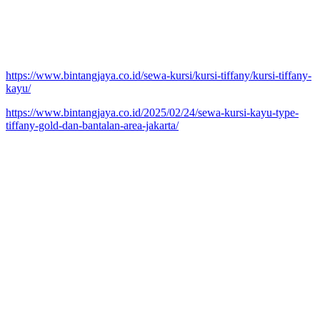
https://www.bintangjaya.co.id/sewa-kursi/kursi-tiffany/kursi-tiffany-
kayu/
https://www.bintangjaya.co.id/2025/02/24/sewa-kursi-kayu-type-
tiffany-gold-dan-bantalan-area-jakarta/