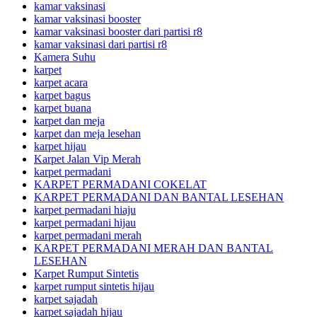
kamar vaksinasi
kamar vaksinasi booster
kamar vaksinasi booster dari partisi r8
kamar vaksinasi dari partisi r8
Kamera Suhu
karpet
karpet acara
karpet bagus
karpet buana
karpet dan meja
karpet dan meja lesehan
karpet hijau
Karpet Jalan Vip Merah
karpet permadani
KARPET PERMADANI COKELAT
KARPET PERMADANI DAN BANTAL LESEHAN
karpet permadani hiaju
karpet permadani hijau
karpet permadani merah
KARPET PERMADANI MERAH DAN BANTAL
LESEHAN
Karpet Rumput Sintetis
karpet rumput sintetis hijau
karpet sajadah
karpet sajadah hijau