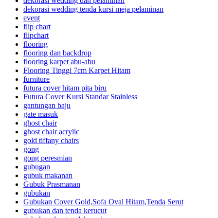
dekorasi wedding dan pelaminan
dekorasi wedding tenda kursi meja pelaminan
event
flip chart
flipchart
flooring
flooring dan backdrop
flooring karpet abu-abu
Flooring Tinggi 7cm Karpet Hitam
furniture
futura cover hitam pita biru
Futura Cover Kursi Standar Stainless
gantungan baju
gate masuk
ghost chair
ghost chair acrylic
gold tiffany chairs
gong
gong peresmian
gubugan
gubuk makanan
Gubuk Prasmanan
gubukan
Gubukan Cover Gold,Sofa Oval Hitam,Tenda Serut
gubukan dan tenda kerucut