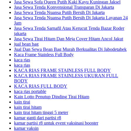
Jasa Sewa Sofa Queen Putih Kaki Kayu Kuningan Jaksel
Jasa Sewa Tenda Konvensional Transparan Di Jakarta
Jasa Sewa Tenda Nuansa Putih Bersih Di Jakarta
Jasa Sewa Tenda Nuansa Putih Bersih Di Jakarta Layanan 24
Jam
Jasa Sewa Tenda Sarnafil Atau Kerucut Tenda Bazar Roder
jakarta
Jasa Sewa Tirai Hitam Dan Meja Cover Hitam Ancol Jakut
jual bean bag
Jual Dan Sewa Bean Bag Murah Berkualitas Di Jabodetabek
Kaca Frame Stainless Full Body
kaca rias
kaca rias
KACA RIAS FRAME STAINLESS FULL BODY
KACA RIAS FRAME STAINLESS UKURAN FULL
BODY
KACA RIAS FULL BODY
kaca rias portable
Kain Lotto Penutup Dinding Tirai Hitam
kain tirai
kain tirai hitam
kain tirai hitam tinggi 5 meter
kamar ganti dari partisi r8
kamar partisi r8 untuk event vaksinasi booster
kamar vaksin