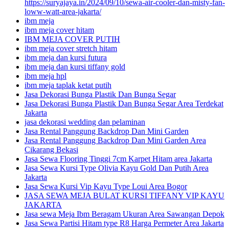
https://suryajaya.in/2024/09/10/sewa-air-cooler-dan-misty-fan-
loww-watt-area-jakarta/
ibm meja
ibm meja cover hitam
IBM MEJA COVER PUTIH
ibm meja cover stretch hitam
ibm meja dan kursi futura
ibm meja dan kursi tiffany gold
ibm meja hpl
ibm meja taplak ketat putih
Jasa Dekorasi Bunga Plastik Dan Bunga Segar
Jasa Dekorasi Bunga Plastik Dan Bunga Segar Area Terdekat
Jakarta
jasa dekorasi wedding dan pelaminan
Jasa Rental Panggung Backdrop Dan Mini Garden
Jasa Rental Panggung Backdrop Dan Mini Garden Area
Cikarang Bekasi
Jasa Sewa Flooring Tinggi 7cm Karpet Hitam area Jakarta
Jasa Sewa Kursi Type Olivia Kayu Gold Dan Putih Area
Jakarta
Jasa Sewa Kursi Vip Kayu Type Loui Area Bogor
JASA SEWA MEJA BULAT KURSI TIFFANY VIP KAYU
JAKARTA
Jasa sewa Meja Ibm Beragam Ukuran Area Sawangan Depok
Jasa Sewa Partisi Hitam type R8 Harga Permeter Area Jakarta