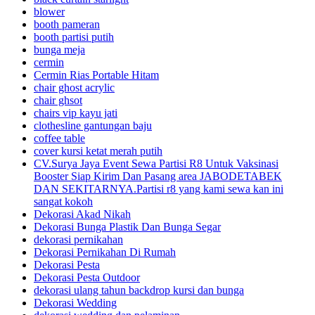
blower
booth pameran
booth partisi putih
bunga meja
cermin
Cermin Rias Portable Hitam
chair ghost acrylic
chair ghsot
chairs vip kayu jati
clothesline gantungan baju
coffee table
cover kursi ketat merah putih
CV.Surya Jaya Event Sewa Partisi R8 Untuk Vaksinasi
Booster Siap Kirim Dan Pasang area JABODETABEK
DAN SEKITARNYA.Partisi r8 yang kami sewa kan ini
sangat kokoh
Dekorasi Akad Nikah
Dekorasi Bunga Plastik Dan Bunga Segar
dekorasi pernikahan
Dekorasi Pernikahan Di Rumah
Dekorasi Pesta
Dekorasi Pesta Outdoor
dekorasi ulang tahun backdrop kursi dan bunga
Dekorasi Wedding