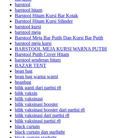
barstool
barstool hitam
Barstool Hitam Kursi Bar Kotak
Barstool Hitam Kursi Silinder
barstool kursi
barstool meja
Barstool Meja Bar Putih Dan Kursi Bar Putih
barstool meja kursi
BARSTOOL MEJA KURSI WARNA PUTIH
Barstool Putih Cover Hitam
barstool senderan hitam
BAZAR TENT
bean bag
bean bag warna warni
beanbag
bilik ganti dari partisi r8
bilik vaksin
bilik vaksinasi
bilik vaksinasi booster
bilik vaksinasi booster dari partisi r8
bilik vaksinasi dari partisi r8
bilik vaksinasi partisi r8
black curtain
black curtain dan starlight
black curtain starlight