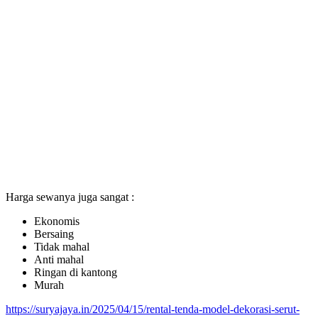
Harga sewanya juga sangat :
Ekonomis
Bersaing
Tidak mahal
Anti mahal
Ringan di kantong
Murah
https://suryajaya.in/2025/04/15/rental-tenda-model-dekorasi-serut-