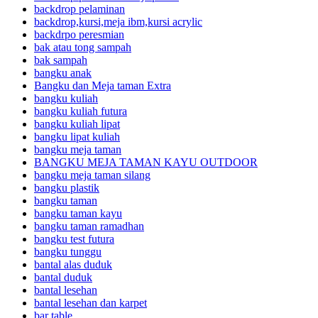
backdrop pelaminan
backdrop,kursi,meja ibm,kursi acrylic
backdrpo peresmian
bak atau tong sampah
bak sampah
bangku anak
Bangku dan Meja taman Extra
bangku kuliah
bangku kuliah futura
bangku kuliah lipat
bangku lipat kuliah
bangku meja taman
BANGKU MEJA TAMAN KAYU OUTDOOR
bangku meja taman silang
bangku plastik
bangku taman
bangku taman kayu
bangku taman ramadhan
bangku test futura
bangku tunggu
bantal alas duduk
bantal duduk
bantal lesehan
bantal lesehan dan karpet
bar table