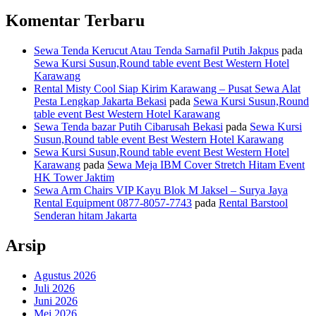
Komentar Terbaru
Sewa Tenda Kerucut Atau Tenda Sarnafil Putih Jakpus
pada
Sewa Kursi Susun,Round table event Best Western Hotel
Karawang
Rental Misty Cool Siap Kirim Karawang – Pusat Sewa Alat
Pesta Lengkap Jakarta Bekasi
pada
Sewa Kursi Susun,Round
table event Best Western Hotel Karawang
Sewa Tenda bazar Putih Cibarusah Bekasi
pada
Sewa Kursi
Susun,Round table event Best Western Hotel Karawang
Sewa Kursi Susun,Round table event Best Western Hotel
Karawang
pada
Sewa Meja IBM Cover Stretch Hitam Event
HK Tower Jaktim
Sewa Arm Chairs VIP Kayu Blok M Jaksel – Surya Jaya
Rental Equipment 0877-8057-7743
pada
Rental Barstool
Senderan hitam Jakarta
Arsip
Agustus 2026
Juli 2026
Juni 2026
Mei 2026