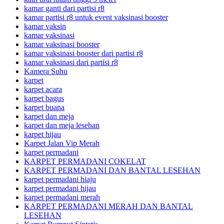
kamar ganti dari partisi r8
kamar partisi r8 untuk event vaksinasi booster
kamar vaksin
kamar vaksinasi
kamar vaksinasi booster
kamar vaksinasi booster dari partisi r8
kamar vaksinasi dari partisi r8
Kamera Suhu
karpet
karpet acara
karpet bagus
karpet buana
karpet dan meja
karpet dan meja lesehan
karpet hijau
Karpet Jalan Vip Merah
karpet permadani
KARPET PERMADANI COKELAT
KARPET PERMADANI DAN BANTAL LESEHAN
karpet permadani hiaju
karpet permadani hijau
karpet permadani merah
KARPET PERMADANI MERAH DAN BANTAL
LESEHAN