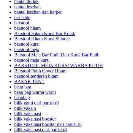
bantal duduk
bantal lesehan
bantal lesehan dan karpet
bar table
barstool
barstool hitam
Barstool Hitam Kursi Bar Kotak
Barstool Hitam Kursi Silinder
barstool kursi
barstool meja
Barstool Meja Bar Putih Dan Kursi Bar Putih
barstool meja kursi
BARSTOOL MEJA KURSI WARNA PUTIH
Barstool Putih Cover Hitam
barstool senderan hitam
BAZAR TENT
bean bag
bean bag warna warni
beanbag
bilik ganti dari partisi r8
bilik vaksin
bilik vaksinasi
bilik vaksinasi booster
bilik vaksinasi booster dari partisi r8
bilik vaksinasi dari partisi r8