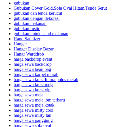
gubukan
Gubukan Cover Gold,Sofa Oval Hitam,Tenda Serut
gubukan dan tenda kerucut
gubukan dengan dekorasi
gubukan makanan
gubukan rustic
gubukan untuk stand makanan
Hand Sanitizer
Hanger
Hanger Display Bazar
Hangr Warddrob
harga backdrop event
harga sewa backdrop
harga sewa bean bag
harga sewa karpet murah
harga sewa kursi futura polos merah
harga sewa kursi meja
harga sewa kursi vip
harga sewa meja
harga sewa meja ibm terbaru
harga sewa meja kotak
harga sewa misty cool
harga sewa misty fan
harga sewa panggung
harga sewa sofa oval