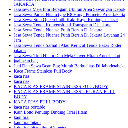
JAKARTA
Jasa sewa Meja Ibm Beragam Ukuran Area Sawangan Depok
Jasa Sewa Partisi Hitam type R8 Harga Permeter Area Jakarta
Jasa Sewa Sofa Queen Putih Kaki Kayu Kuningan Jaksel
Jasa Sewa Tenda Konvensional Transparan Di Jakarta
Jasa Sewa Tenda Nuansa Putih Bersih Di Jakarta
Jasa Sewa Tenda Nuansa Putih Bersih Di Jakarta Layanan 24
Jam
Jasa Sewa Tenda Sarnafil Atau Kerucut Tenda Bazar Roder
jakarta
Jasa Sewa Tirai Hitam Dan Meja Cover Hitam Ancol Jakut
jual bean bag
Jual Dan Sewa Bean Bag Murah Berkualitas Di Jabodetabek
Kaca Frame Stainless Full Body
kaca rias
kaca rias
KACA RIAS FRAME STAINLESS FULL BODY
KACA RIAS FRAME STAINLESS UKURAN FULL
BODY
KACA RIAS FULL BODY
kaca rias portable
Kain Lotto Penutup Dinding Tirai Hitam
kain tirai
kain tirai hitam
kain tirai hitam tinggi 5 meter