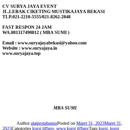
CV SURYA JAYA EVENT
JL.LEBAK CIKETING MUSTIKAJAYA BEKASI
TLP.021-2210-5555/021-8262-2848
FAST RESPON 24 JAM
WA.081317490812 ( MBA SUMI )
Email : www.suryajayabekasi@yahoo.com
Website : www.suryajaya.in
www.suryajaya.top
MBA SUMI
Author
alatpestabagus
Posted on
Maret 31, 2023
Maret 31,
2023
Categories
kursi tiffany
,
sewa kursi tiffany
Tags
kursi
,
kursi