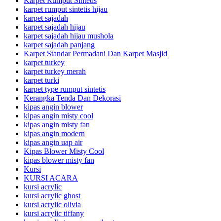
Karpet Rumput Sintetis
karpet rumput sintetis hijau
karpet sajadah
karpet sajadah hijau
karpet sajadah hijau mushola
karpet sajadah panjang
Karpet Standar Permadani Dan Karpet Masjid
karpet turkey
karpet turkey merah
karpet turki
karpet type rumput sintetis
Kerangka Tenda Dan Dekorasi
kipas angin blower
kipas angin misty cool
kipas angin misty fan
kipas angin modern
kipas angin uap air
Kipas Blower Misty Cool
kipas blower misty fan
Kursi
KURSI ACARA
kursi acrylic
kursi acrylic ghost
kursi acrylic olivia
kursi acrylic tiffany