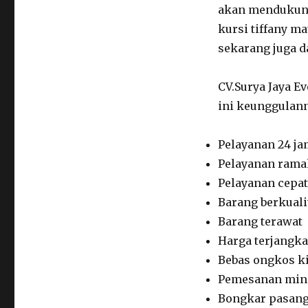
akan mendukung
kursi tiffany m
sekarang juga 
CV.Surya Jaya E
ini keunggulann
Pelayanan 24 j
Pelayanan rama
Pelayanan cepat
Barang berkuali
Barang terawat
Harga terjangk
Bebas ongkos k
Pemesanan min
Bongkar pasang