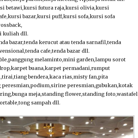
si betawi,kursi futura raja,kursi olivia,kursi
afe,kursi bazar,kursi puff,kursi sofa,kursi sofa
rossback,
 kuliah dll.
da bazar,tenda kerucut atau tenda sarnafil,tenda
ensional,tenda cafe,tenda bazar dll.
ble,panggung melaminto,mini garden,lampu sorot
rop,karpet buana,karpet permadani,rumput
l,tirai,tiang bendera,kaca rias,misty fan,pita
 peresmian,podium,sirine peresmian,gubukan,kotak
ering,bunga meja,standing flower,standing foto,wastafel
portable,tong sampah dll.