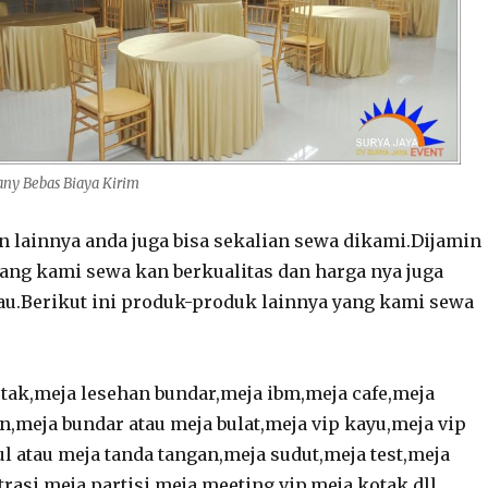
any Bebas Biaya Kirim
 lainnya anda juga bisa sekalian sewa dikami.Dijamin
ng kami sewa kan berkualitas dan harga nya juga
u.Berikut ini produk-produk lainnya yang kami sewa
tak,meja lesehan bundar,meja ibm,meja cafe,meja
n,meja bundar atau meja bulat,meja vip kayu,meja vip
l atau meja tanda tangan,meja sudut,meja test,meja
rasi,meja partisi,meja meeting vip,meja kotak dll.