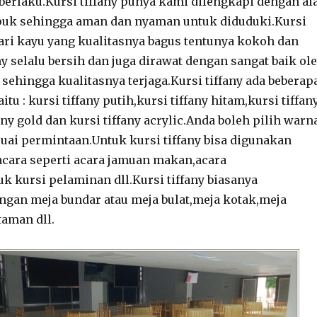
berlaku.Kursi tiffany punya kami dilengkapi dengan al
uk sehingga aman dan nyaman untuk diduduki.Kursi
 dari kayu yang kualitasnya bagus tentunya kokoh dan
ny selalu bersih dan juga dirawat dengan sangat baik ol
sehingga kualitasnya terjaga.Kursi tiffany ada beberap
itu : kursi tiffany putih,kursi tiffany hitam,kursi tiffan
fany gold dan kursi tiffany acrylic.Anda boleh pilih warn
esuai permintaan.Untuk kursi tiffany bisa digunakan
acara seperti acara jamuan makan,acara
k kursi pelaminan dll.Kursi tiffany biasanya
gan meja bundar atau meja bulat,meja kotak,meja
taman dll.