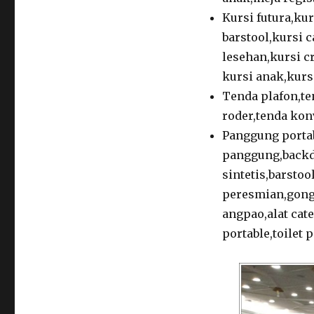
Kursi futura,kur
barstool,kursi c
lesehan,kursi c
kursi anak,kursi
Tenda plafon,ten
roder,tenda konv
Panggung porta
panggung,backd
sintetis,barstoo
peresmian,gong
angpao,alat cat
portable,toilet 