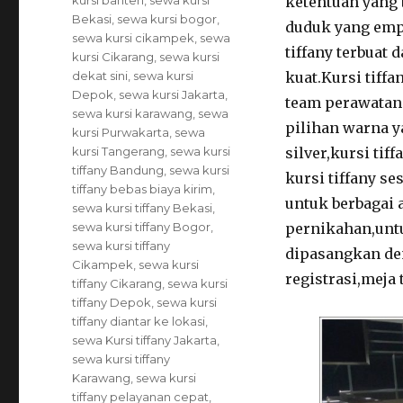
kursi banten
,
sewa kursi
ketentuan yang 
Bekasi
,
sewa kursi bogor
,
duduk yang emp
sewa kursi cikampek
,
sewa
tiffany terbuat
kursi Cikarang
,
sewa kursi
dekat sini
,
sewa kursi
kuat.Kursi tiffa
Depok
,
sewa kursi Jakarta
,
team perawatan 
sewa kursi karawang
,
sewa
pilihan warna ya
kursi Purwakarta
,
sewa
kursi Tangerang
,
sewa kursi
silver,kursi tif
tiffany Bandung
,
sewa kursi
kursi tiffany s
tiffany bebas biaya kirim
,
untuk berbagai 
sewa kursi tiffany Bekasi
,
sewa kursi tiffany Bogor
,
pernikahan,untu
sewa kursi tiffany
dipasangkan den
Cikampek
,
sewa kursi
registrasi,meja 
tiffany Cikarang
,
sewa kursi
tiffany Depok
,
sewa kursi
tiffany diantar ke lokasi
,
sewa Kursi tiffany Jakarta
,
sewa kursi tiffany
Karawang
,
sewa kursi
tiffany pelayanan cepat
,