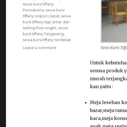
sewa kursi tiffany
Purwakarta
,
sewa kursi
tiffany respon cepat
,
sewa
kursi tiffany siap antar dan
setting free ongkir
,
sewa
kursi tiffany Tangerang
,
sewa kursi tiffany terdekat
on
Leave a comment
Sewa Kursi Tiff
Sewa
Kursi
Untuk kebutuhan
Tiffany
semua produk ya
Bebas
Biaya
murah terjangka
Kirim
kan yaitu :
Meja lesehan ko
bazar,meja tama
kaca,meja konsu
anak,meja regist