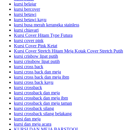
kursi belajar
kursi bercover
kursi betawi
kursi betawi kayu
kursi busa merah kerangka stainless
kursi chiavari
Kursi Cover Hitam Type Futura
kursi cover pink
Kursi Cover Pink Ketat
Kursi Cover Stretch Hitam Meja Kotak Cover Stretch Putih
kursi crisbow lipat putih
kursi crissbow lipat putih
kursi cross back
kursi cross back dan meja
kursi cross back dan meja ibm
kursi cross back kayu
kursi crossback
kursi crossback dan meja
kursi crossback dan meja ibm
kursi crossback dan meja taman
kursi crossback silang
kursi crossback silang belakang
kursi dan meja
kursi dan meja acara
KURSI DAN MEJA BARSTOOL