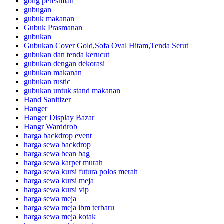
gong peresmian
gubugan
gubuk makanan
Gubuk Prasmanan
gubukan
Gubukan Cover Gold,Sofa Oval Hitam,Tenda Serut
gubukan dan tenda kerucut
gubukan dengan dekorasi
gubukan makanan
gubukan rustic
gubukan untuk stand makanan
Hand Sanitizer
Hanger
Hanger Display Bazar
Hangr Warddrob
harga backdrop event
harga sewa backdrop
harga sewa bean bag
harga sewa karpet murah
harga sewa kursi futura polos merah
harga sewa kursi meja
harga sewa kursi vip
harga sewa meja
harga sewa meja ibm terbaru
harga sewa meja kotak