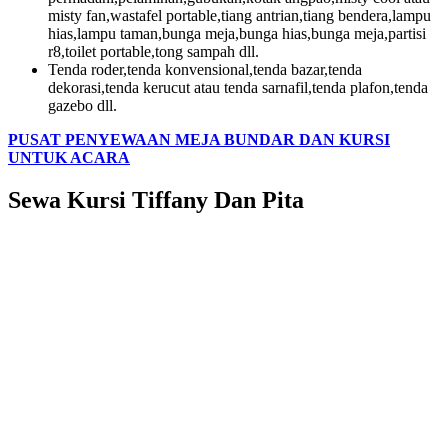
misty fan,wastafel portable,tiang antrian,tiang bendera,lampu
hias,lampu taman,bunga meja,bunga hias,bunga meja,partisi
r8,toilet portable,tong sampah dll.
Tenda roder,tenda konvensional,tenda bazar,tenda
dekorasi,tenda kerucut atau tenda sarnafil,tenda plafon,tenda
gazebo dll.
PUSAT PENYEWAAN MEJA BUNDAR DAN KURSI
UNTUK ACARA
Sewa Kursi Tiffany Dan Pita