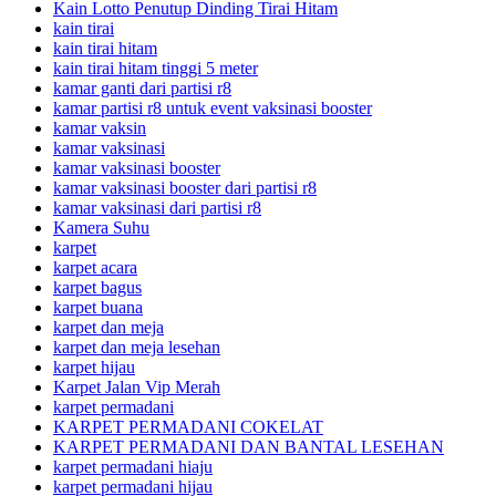
Kain Lotto Penutup Dinding Tirai Hitam
kain tirai
kain tirai hitam
kain tirai hitam tinggi 5 meter
kamar ganti dari partisi r8
kamar partisi r8 untuk event vaksinasi booster
kamar vaksin
kamar vaksinasi
kamar vaksinasi booster
kamar vaksinasi booster dari partisi r8
kamar vaksinasi dari partisi r8
Kamera Suhu
karpet
karpet acara
karpet bagus
karpet buana
karpet dan meja
karpet dan meja lesehan
karpet hijau
Karpet Jalan Vip Merah
karpet permadani
KARPET PERMADANI COKELAT
KARPET PERMADANI DAN BANTAL LESEHAN
karpet permadani hiaju
karpet permadani hijau