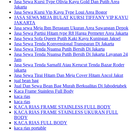
Jasa Sewa Kursi Type Olivia Kayu Gold Dan Putih Area
Jakarta
Jasa Sewa Kursi Vip Kayu Type Loui Area Bogor
JASA SEWA MEJA BULAT KURSI TIFFANY VIP KAYU
JAKARTA
Jasa sewa Meja Ibm Beragam Ukuran Area Sawangan Depok
Jasa Sewa Partisi Hitam type R8 Harga Permeter Area Jakarta
Jasa Sewa Sofa Queen Putih Kaki Kayu Kuningan Jaksel
Jasa Sewa Tenda Konvensional Transparan Di Jakarta
Jasa Sewa Tenda Nuansa Putih Bersih Di Jakarta
Jasa Sewa Tenda Nuansa Putih Bersih Di Jakarta Layanan 24
Jam
Jasa Sewa Tenda Sarnafil Atau Kerucut Tenda Bazar Roder
jakarta
Jasa Sewa Tirai Hitam Dan Meja Cover Hitam Ancol Jakut
jual bean bag
Jual Dan Sewa Bean Bag Murah Berkualitas Di Jabodetabek
Kaca Frame Stainless Full Body
kaca rias
kaca rias
KACA RIAS FRAME STAINLESS FULL BODY
KACA RIAS FRAME STAINLESS UKURAN FULL
BODY
KACA RIAS FULL BODY
kaca rias portable