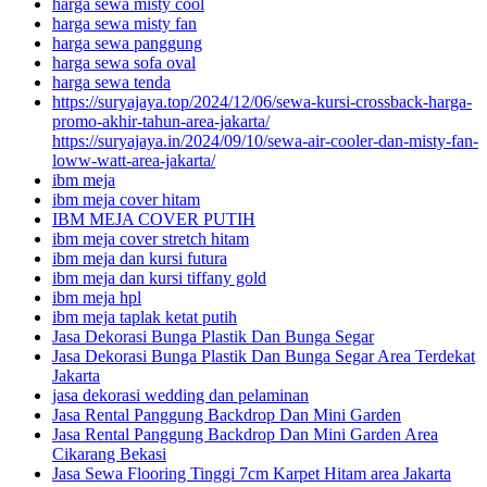
harga sewa misty cool
harga sewa misty fan
harga sewa panggung
harga sewa sofa oval
harga sewa tenda
https://suryajaya.top/2024/12/06/sewa-kursi-crossback-harga-
promo-akhir-tahun-area-jakarta/
https://suryajaya.in/2024/09/10/sewa-air-cooler-dan-misty-fan-
loww-watt-area-jakarta/
ibm meja
ibm meja cover hitam
IBM MEJA COVER PUTIH
ibm meja cover stretch hitam
ibm meja dan kursi futura
ibm meja dan kursi tiffany gold
ibm meja hpl
ibm meja taplak ketat putih
Jasa Dekorasi Bunga Plastik Dan Bunga Segar
Jasa Dekorasi Bunga Plastik Dan Bunga Segar Area Terdekat
Jakarta
jasa dekorasi wedding dan pelaminan
Jasa Rental Panggung Backdrop Dan Mini Garden
Jasa Rental Panggung Backdrop Dan Mini Garden Area
Cikarang Bekasi
Jasa Sewa Flooring Tinggi 7cm Karpet Hitam area Jakarta