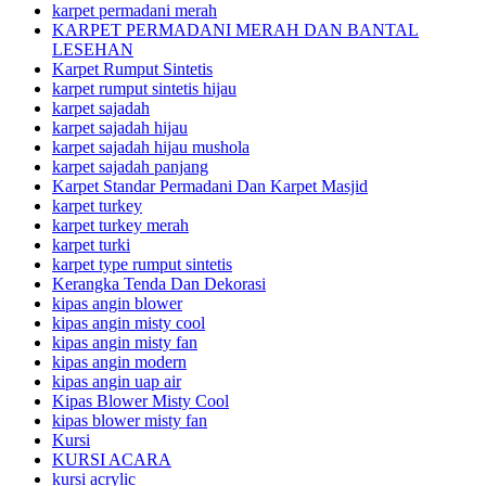
karpet permadani merah
KARPET PERMADANI MERAH DAN BANTAL
LESEHAN
Karpet Rumput Sintetis
karpet rumput sintetis hijau
karpet sajadah
karpet sajadah hijau
karpet sajadah hijau mushola
karpet sajadah panjang
Karpet Standar Permadani Dan Karpet Masjid
karpet turkey
karpet turkey merah
karpet turki
karpet type rumput sintetis
Kerangka Tenda Dan Dekorasi
kipas angin blower
kipas angin misty cool
kipas angin misty fan
kipas angin modern
kipas angin uap air
Kipas Blower Misty Cool
kipas blower misty fan
Kursi
KURSI ACARA
kursi acrylic