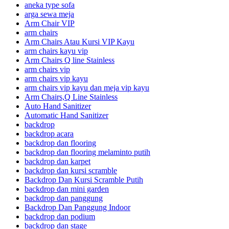
aneka type sofa
arga sewa meja
Arm Chair VIP
arm chairs
Arm Chairs Atau Kursi VIP Kayu
arm chairs kayu vip
Arm Chairs Q line Stainless
arm chairs vip
arm chairs vip kayu
arm chairs vip kayu dan meja vip kayu
Arm Chairs,Q Line Stainless
Auto Hand Sanitizer
Automatic Hand Sanitizer
backdrop
backdrop acara
backdrop dan flooring
backdrop dan flooring melaminto putih
backdrop dan karpet
backdrop dan kursi scramble
Backdrop Dan Kursi Scramble Putih
backdrop dan mini garden
backdrop dan panggung
Backdrop Dan Panggung Indoor
backdrop dan podium
backdrop dan stage