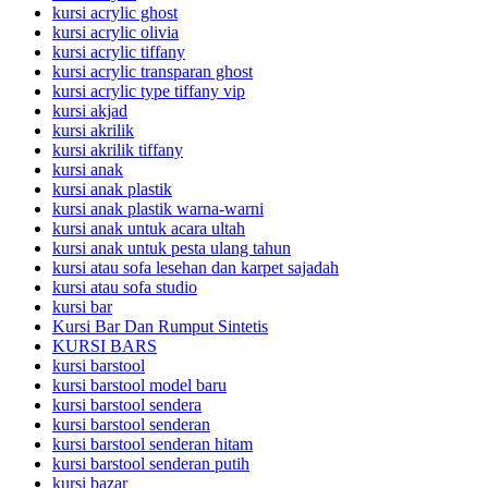
kursi acrylic ghost
kursi acrylic olivia
kursi acrylic tiffany
kursi acrylic transparan ghost
kursi acrylic type tiffany vip
kursi akjad
kursi akrilik
kursi akrilik tiffany
kursi anak
kursi anak plastik
kursi anak plastik warna-warni
kursi anak untuk acara ultah
kursi anak untuk pesta ulang tahun
kursi atau sofa lesehan dan karpet sajadah
kursi atau sofa studio
kursi bar
Kursi Bar Dan Rumput Sintetis
KURSI BARS
kursi barstool
kursi barstool model baru
kursi barstool sendera
kursi barstool senderan
kursi barstool senderan hitam
kursi barstool senderan putih
kursi bazar