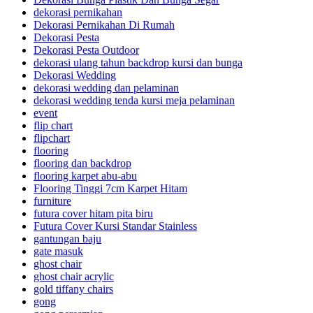
dekorasi pernikahan
Dekorasi Pernikahan Di Rumah
Dekorasi Pesta
Dekorasi Pesta Outdoor
dekorasi ulang tahun backdrop kursi dan bunga
Dekorasi Wedding
dekorasi wedding dan pelaminan
dekorasi wedding tenda kursi meja pelaminan
event
flip chart
flipchart
flooring
flooring dan backdrop
flooring karpet abu-abu
Flooring Tinggi 7cm Karpet Hitam
furniture
futura cover hitam pita biru
Futura Cover Kursi Standar Stainless
gantungan baju
gate masuk
ghost chair
ghost chair acrylic
gold tiffany chairs
gong