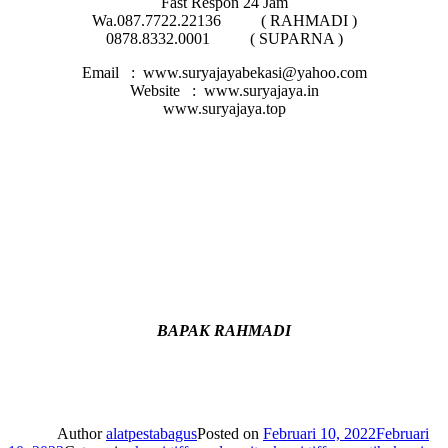
Fast Respon 24 Jam
Wa.087.7722.22136 ( RAHMADI )
0878.8332.0001 ( SUPARNA )
Email : www.suryajayabekasi@yahoo.com
Website : www.suryajaya.in
www.suryajaya.top
BAPAK RAHMADI
Author
alatpestabagus
Posted on
Februari 10, 2022
Februari