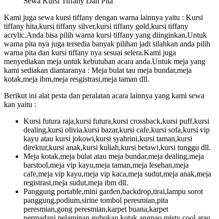
Sewa Kursi Tiffany Dan Pita
Kami juga sewa kursi tiffany dengan warna lainnya yaitu : Kursi
tiffany hita,kursi tiffany silver,kursi tiffany gold,kursi tiffany
acrylic.Anda bisa pilih warna kursi tiffany yang diinginkan.Untuk
warna pita nya juga tersedia banyak pilihan jadi silahkan anda pilih
warna pita dan kursi tiffany nya sesuai selera.Kami juga
menyediakan meja untuk kebutuhan acara anda.Untuk meja yang
kami sediakan diantaranya : Meja bulat tau meja bundar,meja
kotak,meja ibm,meja resgistrasi,meja taman dll.
Berikut ini alat pesta dan peralatan acara lainnya yang kami sewa
kan yaitu :
Kursi futura raja,kursi futura,kursi crossback,kursi puff,kursi
dealing,kursi olivia,kursi bazar,kursi cafe,kursi sofa,kursi vip
kayu atau kursi jokowi,kursi syahrini,kursi taman,kursi
direktur,kursi anak,kursi kuliah,kursi betawi,kursi tunggu dll.
Meja kotak,meja bulat atau meja bundar,meja dealing,meja
barstool,meja vip kayu,meja taman,meja lesehan,meja
cafe,meja vip kayu,meja vip kaca,meja sudut,meja anak,meja
registrasi,meja sudut,meja ibm dll.
Panggung portable,mini garden,backdrop,tirai,lampu sorot
panggung,podium,sirine tombol peresmian,pita
peresmian,gong peresmian,karpet buana,karpet
permadani,pelaminan,gubukan,kotak angpao,misty cool atau