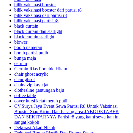
bilik vaksinasi booster
bilik vaksinasi booster dari partisi r8
bilik vaksinasi dari partisi r8
bilik vaksinasi partisi r8
black curtain
black curtain dan starlight
black curtain starlight
blower
booth pameran
booth partisi putih
bunga meja
cermin
Cermin Rias Portable Hitam
chair ghost acrylic
chair ghsot
chairs vip kayu jati
clothesline gantungan baju
coffee table
cover kursi ketat merah putih
CV.Surya Jaya Event Sewa Partisi R8 Untuk Vaksinasi
Booster Siap Kirim Dan Pasang area JABODETABEK
DAN SEKITARNYA.Partisi r8 yang kami sewa kan ini
sangat kokoh
Dekorasi Akad Nikah
Dekorasi Bunga Plastik Dan Bunga Segar