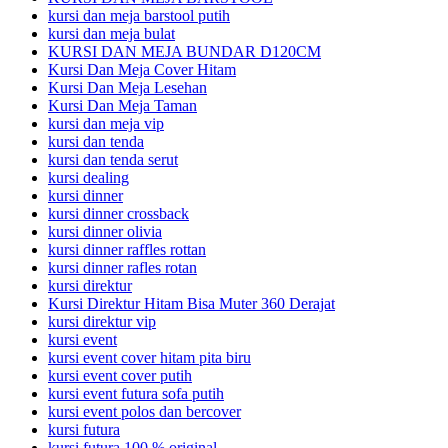
kursi dan meja barstool putih
kursi dan meja bulat
KURSI DAN MEJA BUNDAR D120CM
Kursi Dan Meja Cover Hitam
Kursi Dan Meja Lesehan
Kursi Dan Meja Taman
kursi dan meja vip
kursi dan tenda
kursi dan tenda serut
kursi dealing
kursi dinner
kursi dinner crossback
kursi dinner olivia
kursi dinner raffles rottan
kursi dinner rafles rotan
kursi direktur
Kursi Direktur Hitam Bisa Muter 360 Derajat
kursi direktur vip
kursi event
kursi event cover hitam pita biru
kursi event cover putih
kursi event futura sofa putih
kursi event polos dan bercover
kursi futura
kursi futura 100 % original