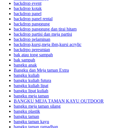
backdrop event
backdrop kotak
backdrop panel
backdrop panel rental
backdrop panggung
backdrop panggung dan tirai hitam
backdrop partisi dan meja partisi
backdrop pelaminan
backdrop,kursi,meja ibm,kursi acrylic
backdrpo peresmian
bak atau tong sampah
bak sampah
bangku anak
Bangku dan Meja taman Extra
bangku kuliah
bangku kuliah futura
bangku kuliah lipat
bangku lipat kuliah
bangku meja taman
BANGKU MEJA TAMAN KAYU OUTDOOR
bangku meja taman silang
bangku plastik
bangku taman
bangku taman kayu
bangku taman ramadhan