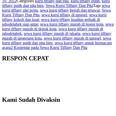
10, 2022
Categories
kursi tiffany dan pita
,
kursi tiffany putih
,
kursi
tiffany putih dan pita biru
,
Sewa Kursi Tiffany Dan Pita
Tags
sewa
kursi tiffany alat pesta
,
sewa kursi tiffany bersih dan terawat
,
Sewa
Kursi Tiffany Dan Pita
,
sewa kursi tiffany di tangsel
,
sewa kursi
tiffany kokoh dan kuat
,
sewa kursi tiffany kualitas terbaik di
jabodetabek siap antar
,
sewa kursi tiffany murah di bogor kota
,
sewa
kursi tiffany murah di depok kota
,
sewa kursi tiffany murah di
jabodetabek
,
sewa kursi tiffany murah di jakarta
,
sewa kursi tiffany
murah di tangerang kota
,
sewa kursi tiffany murah di tangsel
,
sewa
kursi tiffany putih dan pita biru
,
sewa kursi tiffany untuk bermacam
acara
2 Komentar
pada Sewa Kursi Tiffany Dan Pita
RESPON CEPAT
Kami Sudah Divaksin