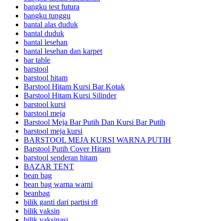
bangku test futura
bangku tunggu
bantal alas duduk
bantal duduk
bantal lesehan
bantal lesehan dan karpet
bar table
barstool
barstool hitam
Barstool Hitam Kursi Bar Kotak
Barstool Hitam Kursi Silinder
barstool kursi
barstool meja
Barstool Meja Bar Putih Dan Kursi Bar Putih
barstool meja kursi
BARSTOOL MEJA KURSI WARNA PUTIH
Barstool Putih Cover Hitam
barstool senderan hitam
BAZAR TENT
bean bag
bean bag warna warni
beanbag
bilik ganti dari partisi r8
bilik vaksin
bilik vaksinasi