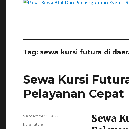
Tag:
sewa kursi futura di dae
Sewa Kursi Futur
Pelayanan Cepat
Sewa Ku
Posted
September 9, 2022
on
Categories
kursi futura