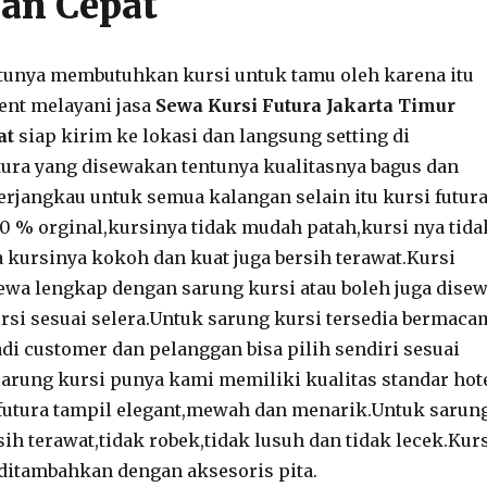
an Cepat
ntunya membutuhkan kursi untuk tamu oleh karena itu
vent melayani jasa
Sewa Kursi Futura Jakarta Timur
at
siap kirim ke lokasi dan langsung setting di
tura yang disewakan tentunya kualitasnya bagus dan
terjangkau untuk semua kalangan selain itu kursi futur
0 % orginal,kursinya tidak mudah patah,kursi nya tida
 kursinya kokoh dan kuat juga bersih terawat.Kursi
sewa lengkap dengan sarung kursi atau boleh juga dise
rsi sesuai selera.Untuk sarung kursi tersedia bermaca
adi customer dan pelanggan bisa pilih sendiri sesuai
sarung kursi punya kami memiliki kualitas standar hot
futura tampil elegant,mewah dan menarik.Untuk sarun
sih terawat,tidak robek,tidak lusuh dan tidak lecek.Kur
a ditambahkan dengan aksesoris pita.