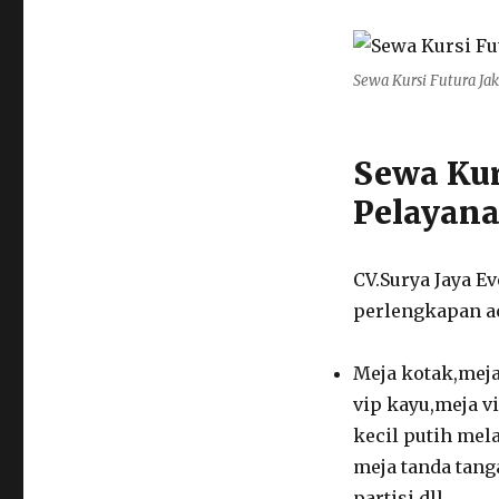
Kursi
Futura
Jakarta
Sewa Kursi Futura Ja
Timur
Pelayanan
Cepat
Sewa Kur
Pelayana
CV.Surya Jaya Ev
perlengkapan ac
Meja kotak,meja
vip kayu,meja v
kecil putih mel
meja tanda tang
partisi dll.