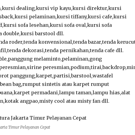
a,kursi dealing,kursi vip kayu,kursi direktur,kursi
sback,kursi pelaminan,kursi tiffany,kursi cafe,kursi
f,kursi sofa lesehan,kursi sofa oval,kursi sofa
a double,kursi barstool dll.
nda roder,tenda konvensional,tenda bazar,tenda kerucu
fil,tenda dekorasi,tenda pernikahan,tenda cafe dll.
ble,panggung melaminto,pelaminan,gong
peresmian,sirine peresmian,podium,tirai,backdrop,mi
rot panggung,karpet,partisi,barstool,wastafel
i,bean bag,rumput sintetis atau karpet rumput
 buana,karpet permadani,lampu taman,lampu hias,alat
n,kotak angpao,misty cool atau misty fan dll.
karta Timur Pelayanan Cepat