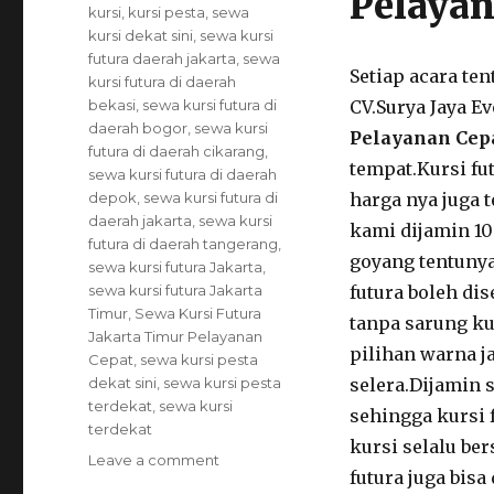
Pelayan
Tags
kursi
,
kursi pesta
,
sewa
kursi dekat sini
,
sewa kursi
futura daerah jakarta
,
sewa
Setiap acara te
kursi futura di daerah
bekasi
,
sewa kursi futura di
CV.Surya Jaya E
daerah bogor
,
sewa kursi
Pelayanan Cep
futura di daerah cikarang
,
tempat.Kursi fu
sewa kursi futura di daerah
depok
,
sewa kursi futura di
harga nya juga 
daerah jakarta
,
sewa kursi
kami dijamin 10
futura di daerah tangerang
,
goyang tentunya
sewa kursi futura Jakarta
,
sewa kursi futura Jakarta
futura boleh di
Timur
,
Sewa Kursi Futura
tanpa sarung ku
Jakarta Timur Pelayanan
pilihan warna j
Cepat
,
sewa kursi pesta
dekat sini
,
sewa kursi pesta
selera.Dijamin 
terdekat
,
sewa kursi
sehingga kursi 
terdekat
kursi selalu ber
on
Leave a comment
futura juga bis
Sewa