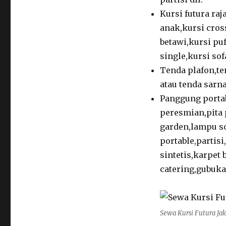
Kursi futura raj
anak,kursi cros
betawi,kursi puf
single,kursi sof
Tenda plafon,te
atau tenda sarna
Panggung porta
peresmian,pita 
garden,lampu so
portable,partis
sintetis,karpet
catering,gubuka
Sewa Kursi Futura Ja