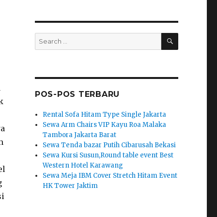
SEARCH
Search
for:
a
POS-POS TERBARU
k
Rental Sofa Hitam Type Single Jakarta
Sewa Arm Chairs VIP Kayu Roa Malaka
wa
Tambora Jakarta Barat
m
Sewa Tenda bazar Putih Cibarusah Bekasi
Sewa Kursi Susun,Round table event Best
Western Hotel Karawang
el
Sewa Meja IBM Cover Stretch Hitam Event
g
HK Tower Jaktim
si