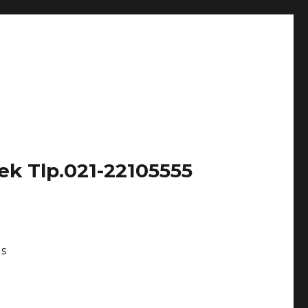
k Tlp.021-22105555
Us