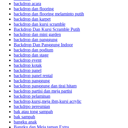
backdrop acara
backdrop dan flooring
backdrop dan flooring melaminto putih
backdrop dan karpet
backdrop dan kursi scramble
Backdrop Dan Kursi Scramble Putih
backdrop dan mini garden
backdrop dan panggung
Backdrop Dan Panggung Indoor
backdrop dan podium
backdrop dan stage
backdrop event
backdrop kotak
backdrop panel
backdrop panel rental
backdrop panggung
backdrop panggung dan tirai hitam
backdrop partisi dan meja partisi
backdrop pelaminan
backdrop,kursi,meja ibm,kursi acrylic
backdrpo peresmian
bak atau tong sampah
bak sampah
bangku anak
Bangku dan Meja taman Extra