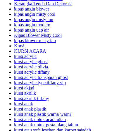
Kerangka Tenda Dan Dekorasi
kipas angin blower
kipas angin misty cool
kipas angin misty fan
kipas angin modern
kipas angin uap air
Kipas Blower Misty Cool
kipas blower misty fan
Kursi
KURSI ACARA
kursi acrylic
kursi acrylic ghost
kursi acrylic olivia
kursi acrylic tiffany
kursi acrylic transparan ghost
kursi acrylic type tiffany vip
kursi akjad
kursi akrilik
kursi akrilik tiffany
kursi anak
kursi anak plastik
kursi anak plastik warna-warni
kursi anak untuk acara ultah
kursi anak untuk pesta ulang tahun
kursi atau sofa lesehan dan karpet sajadah