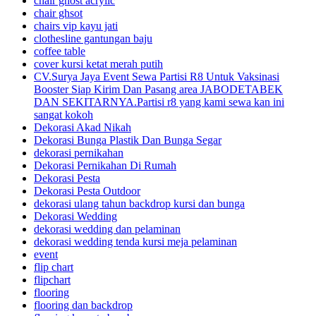
chair ghost acrylic
chair ghsot
chairs vip kayu jati
clothesline gantungan baju
coffee table
cover kursi ketat merah putih
CV.Surya Jaya Event Sewa Partisi R8 Untuk Vaksinasi
Booster Siap Kirim Dan Pasang area JABODETABEK
DAN SEKITARNYA.Partisi r8 yang kami sewa kan ini
sangat kokoh
Dekorasi Akad Nikah
Dekorasi Bunga Plastik Dan Bunga Segar
dekorasi pernikahan
Dekorasi Pernikahan Di Rumah
Dekorasi Pesta
Dekorasi Pesta Outdoor
dekorasi ulang tahun backdrop kursi dan bunga
Dekorasi Wedding
dekorasi wedding dan pelaminan
dekorasi wedding tenda kursi meja pelaminan
event
flip chart
flipchart
flooring
flooring dan backdrop