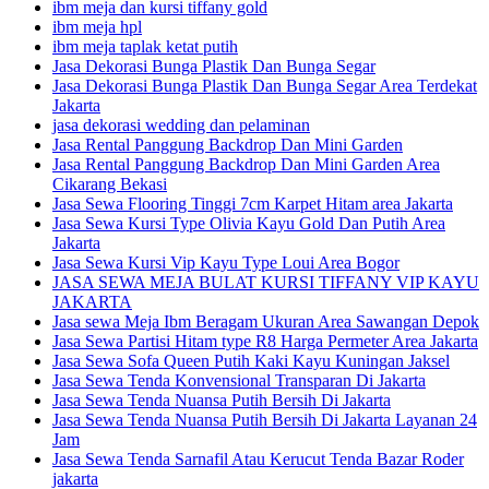
ibm meja dan kursi tiffany gold
ibm meja hpl
ibm meja taplak ketat putih
Jasa Dekorasi Bunga Plastik Dan Bunga Segar
Jasa Dekorasi Bunga Plastik Dan Bunga Segar Area Terdekat
Jakarta
jasa dekorasi wedding dan pelaminan
Jasa Rental Panggung Backdrop Dan Mini Garden
Jasa Rental Panggung Backdrop Dan Mini Garden Area
Cikarang Bekasi
Jasa Sewa Flooring Tinggi 7cm Karpet Hitam area Jakarta
Jasa Sewa Kursi Type Olivia Kayu Gold Dan Putih Area
Jakarta
Jasa Sewa Kursi Vip Kayu Type Loui Area Bogor
JASA SEWA MEJA BULAT KURSI TIFFANY VIP KAYU
JAKARTA
Jasa sewa Meja Ibm Beragam Ukuran Area Sawangan Depok
Jasa Sewa Partisi Hitam type R8 Harga Permeter Area Jakarta
Jasa Sewa Sofa Queen Putih Kaki Kayu Kuningan Jaksel
Jasa Sewa Tenda Konvensional Transparan Di Jakarta
Jasa Sewa Tenda Nuansa Putih Bersih Di Jakarta
Jasa Sewa Tenda Nuansa Putih Bersih Di Jakarta Layanan 24
Jam
Jasa Sewa Tenda Sarnafil Atau Kerucut Tenda Bazar Roder
jakarta