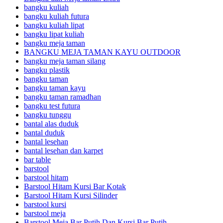
bangku kuliah
bangku kuliah futura
bangku kuliah lipat
bangku lipat kuliah
bangku meja taman
BANGKU MEJA TAMAN KAYU OUTDOOR
bangku meja taman silang
bangku plastik
bangku taman
bangku taman kayu
bangku taman ramadhan
bangku test futura
bangku tunggu
bantal alas duduk
bantal duduk
bantal lesehan
bantal lesehan dan karpet
bar table
barstool
barstool hitam
Barstool Hitam Kursi Bar Kotak
Barstool Hitam Kursi Silinder
barstool kursi
barstool meja
Barstool Meja Bar Putih Dan Kursi Bar Putih