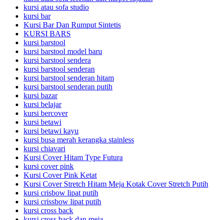
kursi atau sofa studio
kursi bar
Kursi Bar Dan Rumput Sintetis
KURSI BARS
kursi barstool
kursi barstool model baru
kursi barstool sendera
kursi barstool senderan
kursi barstool senderan hitam
kursi barstool senderan putih
kursi bazar
kursi belajar
kursi bercover
kursi betawi
kursi betawi kayu
kursi busa merah kerangka stainless
kursi chiavari
Kursi Cover Hitam Type Futura
kursi cover pink
Kursi Cover Pink Ketat
Kursi Cover Stretch Hitam Meja Kotak Cover Stretch Putih
kursi crisbow lipat putih
kursi crissbow lipat putih
kursi cross back
kursi cross back dan meja