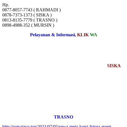
Hp.
0877-8057-7743 ( RAHMADI )
0878-7373-1373 ( SISKA )
0813-8135-7779 ( TRASNO )
0898-4988-352 ( MURSIN )
Pelayanan & Informasi,
KLIK
WA
SISKA
TRASNO
http://suryajaya.top/2021/07/05/sewa-meja-kursi-futura-event-