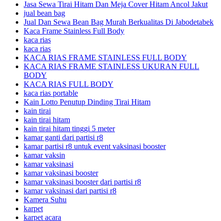
Jasa Sewa Tirai Hitam Dan Meja Cover Hitam Ancol Jakut
jual bean bag
Jual Dan Sewa Bean Bag Murah Berkualitas Di Jabodetabek
Kaca Frame Stainless Full Body
kaca rias
kaca rias
KACA RIAS FRAME STAINLESS FULL BODY
KACA RIAS FRAME STAINLESS UKURAN FULL
BODY
KACA RIAS FULL BODY
kaca rias portable
Kain Lotto Penutup Dinding Tirai Hitam
kain tirai
kain tirai hitam
kain tirai hitam tinggi 5 meter
kamar ganti dari partisi r8
kamar partisi r8 untuk event vaksinasi booster
kamar vaksin
kamar vaksinasi
kamar vaksinasi booster
kamar vaksinasi booster dari partisi r8
kamar vaksinasi dari partisi r8
Kamera Suhu
karpet
karpet acara