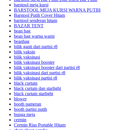
barstool meja kursi
BARSTOOL MEJA KURSI WARNA PUTIH
Barstool Putih Cover Hitam
barstool senderan hitam
BAZAR TENT
bean bag
bean bag warna warni
beanbag
bilik ganti dari partisi r8
bilik vaksin
bilik vaksinasi
bilik vaksinasi booster
bilik vaksinasi booster dari partisi r8
bilik vaksinasi dari partisi r8
bilik vaksinasi partisi r8
black curtain
black curtain dan starlight
black curtain starlight
blower
booth pameran
booth partisi putih
bunga meja
cermin
Cermin Rias Portable Hitam