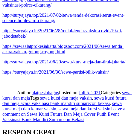
vaksinasi-polres-cikarang/
http://suryajaya.top/2021/07/02/sewa-tenda-dekorasi-serut-event-
science-boulevard-cikarang/
https://suryajaya.in/2021/06/28/rental-tenda-vaksin-covid-19-di-
jabodetabek/
https://sewaalatprokesjakarta.blogspot.com/2021/06/sewa-tenda-
acara-vaksin-gotong-royong.html
http://suryajaya.top/2021/06/29/sewa-kursi-meja-dan-tirai-jakarta/
https://suryajaya.in/2021/06/30/sewa-partisi-bilik-vaksin/
Author
alatpestabagus
Posted on
Juli 5, 2021
Categories
sewa
kursi dan meja
Tags
sewa kursi dan meja vaksin
,
sewa kursi futura
dan meja acara vaksinasi bank mandiri sumarecon bekasi
,
sewa
kursi meja dan kamar vaksin
,
sewa meja dan kursi vaksin
Leave a
comment
on Sewa Kursi Futura Dan Meja Cover Putih Event
Vaksinasi Bank Mandiri Sumarecon Bekasi
RESPON CEPAT