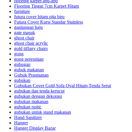
flooring karpet abu-abu
Flooring Tinggi 7cm Karpet Hitam
furniture
futura cover hitam pita biru
Futura Cover Kursi Standar Stainless
gantungan baju
gate masuk
ghost chair
ghost chair acrylic
gold tiffany chairs
gong
gong peresmian
gubugan
gubuk makanan
Gubuk Prasmanan
gubukan
Gubukan Cover Gold,Sofa Oval Hitam,Tenda Serut
gubukan dan tenda kerucut
gubukan dengan dekorasi
gubukan makanan
gubukan rustic
gubukan untuk stand makanan
Hand Sanitizer
Hanger
Hanger Display Bazar