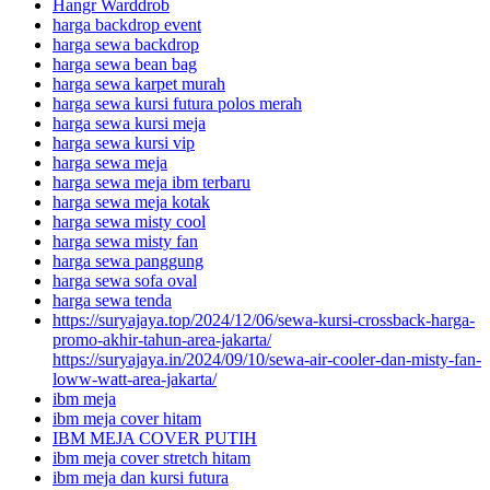
Hangr Warddrob
harga backdrop event
harga sewa backdrop
harga sewa bean bag
harga sewa karpet murah
harga sewa kursi futura polos merah
harga sewa kursi meja
harga sewa kursi vip
harga sewa meja
harga sewa meja ibm terbaru
harga sewa meja kotak
harga sewa misty cool
harga sewa misty fan
harga sewa panggung
harga sewa sofa oval
harga sewa tenda
https://suryajaya.top/2024/12/06/sewa-kursi-crossback-harga-
promo-akhir-tahun-area-jakarta/
https://suryajaya.in/2024/09/10/sewa-air-cooler-dan-misty-fan-
loww-watt-area-jakarta/
ibm meja
ibm meja cover hitam
IBM MEJA COVER PUTIH
ibm meja cover stretch hitam
ibm meja dan kursi futura