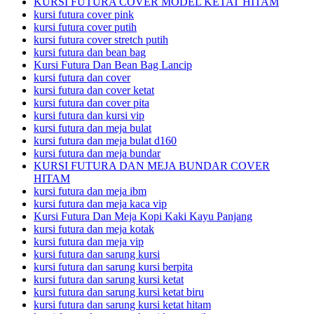
KURSI FUTURA COVER MODEL KETAT HITAM
kursi futura cover pink
kursi futura cover putih
kursi futura cover stretch putih
kursi futura dan bean bag
Kursi Futura Dan Bean Bag Lancip
kursi futura dan cover
kursi futura dan cover ketat
kursi futura dan cover pita
kursi futura dan kursi vip
kursi futura dan meja bulat
kursi futura dan meja bulat d160
kursi futura dan meja bundar
KURSI FUTURA DAN MEJA BUNDAR COVER
HITAM
kursi futura dan meja ibm
kursi futura dan meja kaca vip
Kursi Futura Dan Meja Kopi Kaki Kayu Panjang
kursi futura dan meja kotak
kursi futura dan meja vip
kursi futura dan sarung kursi
kursi futura dan sarung kursi berpita
kursi futura dan sarung kursi ketat
kursi futura dan sarung kursi ketat biru
kursi futura dan sarung kursi ketat hitam