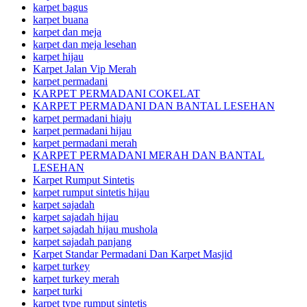
karpet bagus
karpet buana
karpet dan meja
karpet dan meja lesehan
karpet hijau
Karpet Jalan Vip Merah
karpet permadani
KARPET PERMADANI COKELAT
KARPET PERMADANI DAN BANTAL LESEHAN
karpet permadani hiaju
karpet permadani hijau
karpet permadani merah
KARPET PERMADANI MERAH DAN BANTAL
LESEHAN
Karpet Rumput Sintetis
karpet rumput sintetis hijau
karpet sajadah
karpet sajadah hijau
karpet sajadah hijau mushola
karpet sajadah panjang
Karpet Standar Permadani Dan Karpet Masjid
karpet turkey
karpet turkey merah
karpet turki
karpet type rumput sintetis