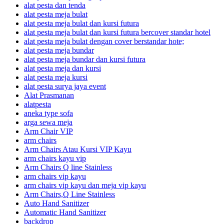
alat pesta dan tenda
alat pesta meja bulat
alat pesta meja bulat dan kursi futura
alat pesta meja bulat dan kursi futura bercover standar hotel
alat pesta meja bulat dengan cover berstandar hote;
alat pesta meja bundar
alat pesta meja bundar dan kursi futura
alat pesta meja dan kursi
alat pesta meja kursi
alat pesta surya jaya event
Alat Prasmanan
alatpesta
aneka type sofa
arga sewa meja
Arm Chair VIP
arm chairs
Arm Chairs Atau Kursi VIP Kayu
arm chairs kayu vip
Arm Chairs Q line Stainless
arm chairs vip kayu
arm chairs vip kayu dan meja vip kayu
Arm Chairs,Q Line Stainless
Auto Hand Sanitizer
Automatic Hand Sanitizer
backdrop