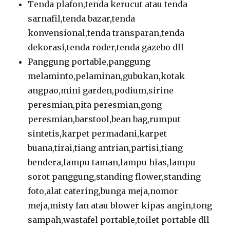
Tenda plafon,tenda kerucut atau tenda
sarnafil,tenda bazar,tenda
konvensional,tenda transparan,tenda
dekorasi,tenda roder,tenda gazebo dll
Panggung portable,panggung
melaminto,pelaminan,gubukan,kotak
angpao,mini garden,podium,sirine
peresmian,pita peresmian,gong
peresmian,barstool,bean bag,rumput
sintetis,karpet permadani,karpet
buana,tirai,tiang antrian,partisi,tiang
bendera,lampu taman,lampu hias,lampu
sorot panggung,standing flower,standing
foto,alat catering,bunga meja,nomor
meja,misty fan atau blower kipas angin,tong
sampah,wastafel portable,toilet portable dll