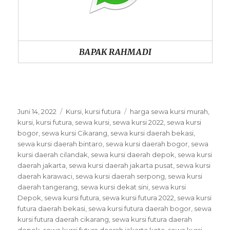
BAPAK RAHMADI
Posted
Categories
Tags
Juni 14, 2022
Kursi
,
kursi futura
harga sewa kursi murah
,
on
kursi
,
kursi futura
,
sewa kursi
,
sewa kursi 2022
,
sewa kursi
bogor
,
sewa kursi Cikarang
,
sewa kursi daerah bekasi
,
sewa kursi daerah bintaro
,
sewa kursi daerah bogor
,
sewa
kursi daerah cilandak
,
sewa kursi daerah depok
,
sewa kursi
daerah jakarta
,
sewa kursi daerah jakarta pusat
,
sewa kursi
daerah karawaci
,
sewa kursi daerah serpong
,
sewa kursi
daerah tangerang
,
sewa kursi dekat sini
,
sewa kursi
Depok
,
sewa kursi futura
,
sewa kursi futura 2022
,
sewa kursi
futura daerah bekasi
,
sewa kursi futura daerah bogor
,
sewa
kursi futura daerah cikarang
,
sewa kursi futura daerah
depok
,
sewa kursi futura daerah jakarta kota
,
sewa kursi