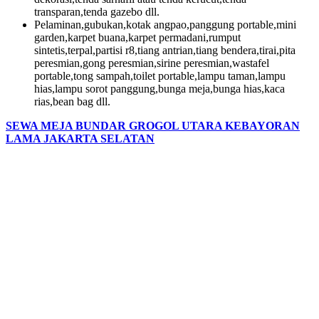
transparan,tenda gazebo dll.
Pelaminan,gubukan,kotak angpao,panggung portable,mini
garden,karpet buana,karpet permadani,rumput
sintetis,terpal,partisi r8,tiang antrian,tiang bendera,tirai,pita
peresmian,gong peresmian,sirine peresmian,wastafel
portable,tong sampah,toilet portable,lampu taman,lampu
hias,lampu sorot panggung,bunga meja,bunga hias,kaca
rias,bean bag dll.
SEWA MEJA BUNDAR GROGOL UTARA KEBAYORAN
LAMA JAKARTA SELATAN