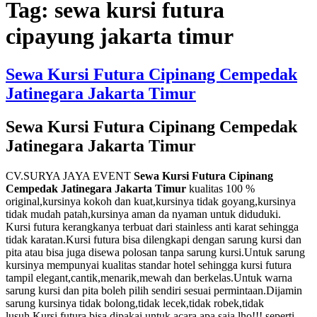
Tag:
sewa kursi futura
cipayung jakarta timur
Sewa Kursi Futura Cipinang Cempedak
Jatinegara Jakarta Timur
Sewa Kursi Futura Cipinang Cempedak
Jatinegara Jakarta Timur
CV.SURYA JAYA EVENT
Sewa Kursi Futura Cipinang
Cempedak Jatinegara Jakarta Timur
kualitas 100 %
original,kursinya kokoh dan kuat,kursinya tidak goyang,kursinya
tidak mudah patah,kursinya aman da nyaman untuk diduduki.
Kursi futura kerangkanya terbuat dari stainless anti karat sehingga
tidak karatan.Kursi futura bisa dilengkapi dengan sarung kursi dan
pita atau bisa juga disewa polosan tanpa sarung kursi.Untuk sarung
kursinya mempunyai kualitas standar hotel sehingga kursi futura
tampil elegant,cantik,menarik,mewah dan berkelas.Untuk warna
sarung kursi dan pita boleh pilih sendiri sesuai permintaan.Dijamin
sarung kursinya tidak bolong,tidak lecek,tidak robek,tidak
lusuh.Kursi futura bisa dipakai untuk acara apa saja lho!!! seperti