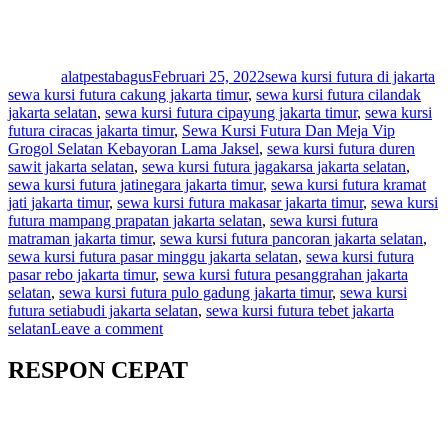
Author
Posted
Categories
T
on
alatpestabagus
Februari 25, 2022
sewa kursi futura di jakarta
sewa kursi futura cakung jakarta timur
,
sewa kursi futura cilandak
jakarta selatan
,
sewa kursi futura cipayung jakarta timur
,
sewa kursi
futura ciracas jakarta timur
,
Sewa Kursi Futura Dan Meja Vip
Grogol Selatan Kebayoran Lama Jaksel
,
sewa kursi futura duren
sawit jakarta selatan
,
sewa kursi futura jagakarsa jakarta selatan
,
sewa kursi futura jatinegara jakarta timur
,
sewa kursi futura kramat
jati jakarta timur
,
sewa kursi futura makasar jakarta timur
,
sewa kursi
futura mampang prapatan jakarta selatan
,
sewa kursi futura
matraman jakarta timur
,
sewa kursi futura pancoran jakarta selatan
,
sewa kursi futura pasar minggu jakarta selatan
,
sewa kursi futura
pasar rebo jakarta timur
,
sewa kursi futura pesanggrahan jakarta
selatan
,
sewa kursi futura pulo gadung jakarta timur
,
sewa kursi
futura setiabudi jakarta selatan
,
sewa kursi futura tebet jakarta
on
selatan
Leave a comment
Sewa
Kursi
RESPON CEPAT
Futura
Dan
Meja
Vip