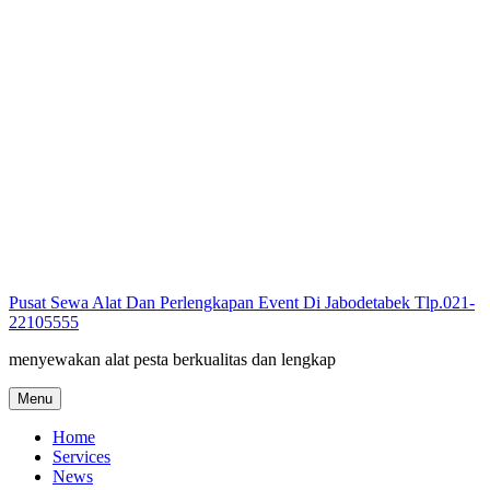
Skip
to
content
Pusat Sewa Alat Dan Perlengkapan Event Di Jabodetabek Tlp.021-
22105555
menyewakan alat pesta berkualitas dan lengkap
Menu
Home
Services
News