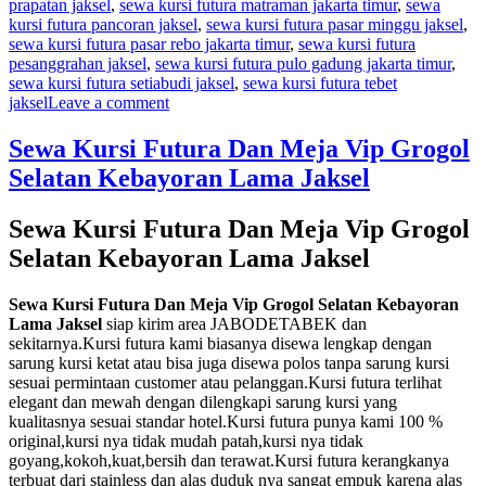
prapatan jaksel
,
sewa kursi futura matraman jakarta timur
,
sewa
kursi futura pancoran jaksel
,
sewa kursi futura pasar minggu jaksel
,
sewa kursi futura pasar rebo jakarta timur
,
sewa kursi futura
pesanggrahan jaksel
,
sewa kursi futura pulo gadung jakarta timur
,
sewa kursi futura setiabudi jaksel
,
sewa kursi futura tebet
on
jaksel
Leave a comment
Sewa
Kursi
Sewa Kursi Futura Dan Meja Vip Grogol
Futura
Selatan Kebayoran Lama Jaksel
Event
Kampus
Danamon
Sewa Kursi Futura Dan Meja Vip Grogol
Ciawi
Selatan Kebayoran Lama Jaksel
Sewa Kursi Futura Dan Meja Vip Grogol Selatan Kebayoran
Lama Jaksel
siap kirim area JABODETABEK dan
sekitarnya.Kursi futura kami biasanya disewa lengkap dengan
sarung kursi ketat atau bisa juga disewa polos tanpa sarung kursi
sesuai permintaan customer atau pelanggan.Kursi futura terlihat
elegant dan mewah dengan dilengkapi sarung kursi yang
kualitasnya sesuai standar hotel.Kursi futura punya kami 100 %
original,kursi nya tidak mudah patah,kursi nya tidak
goyang,kokoh,kuat,bersih dan terawat.Kursi futura kerangkanya
terbuat dari stainless dan alas duduk nya sangat empuk karena alas