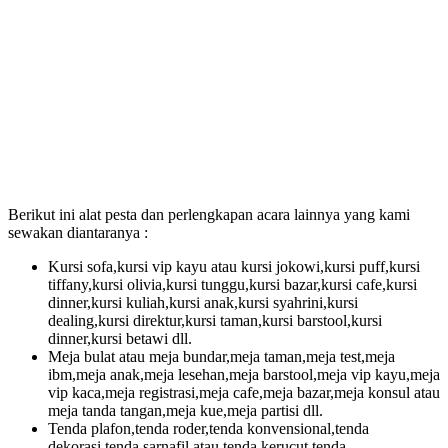
Berikut ini alat pesta dan perlengkapan acara lainnya yang kami
sewakan diantaranya :
Kursi sofa,kursi vip kayu atau kursi jokowi,kursi puff,kursi
tiffany,kursi olivia,kursi tunggu,kursi bazar,kursi cafe,kursi
dinner,kursi kuliah,kursi anak,kursi syahrini,kursi
dealing,kursi direktur,kursi taman,kursi barstool,kursi
dinner,kursi betawi dll.
Meja bulat atau meja bundar,meja taman,meja test,meja
ibm,meja anak,meja lesehan,meja barstool,meja vip kayu,meja
vip kaca,meja registrasi,meja cafe,meja bazar,meja konsul atau
meja tanda tangan,meja kue,meja partisi dll.
Tenda plafon,tenda roder,tenda konvensional,tenda
dekorasi,tenda sarnafil atau tenda kerucut,tenda