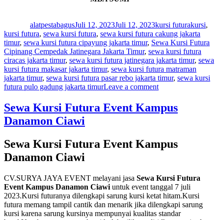
Author
Posted
Categories
Tags
on
alatpestabagus
Juli 12, 2023
Juli 12, 2023
kursi futura
kursi
,
kursi futura
,
sewa kursi futura
,
sewa kursi futura cakung jakarta
timur
,
sewa kursi futura cipayung jakarta timur
,
Sewa Kursi Futura
Cipinang Cempedak Jatinegara Jakarta Timur
,
sewa kursi futura
ciracas jakarta timur
,
sewa kursi futura jatinegara jakarta timur
,
sewa
kursi futura makasar jakarta timur
,
sewa kursi futura matraman
jakarta timur
,
sewa kursi futura pasar rebo jakarta timur
,
sewa kursi
on
futura pulo gadung jakarta timur
Leave a comment
Sewa
Kursi
Sewa Kursi Futura Event Kampus
Futura
Danamon Ciawi
Cipinang
Cempedak
Jatinegara
Sewa Kursi Futura Event Kampus
Jakarta
Danamon Ciawi
Timur
CV.SURYA JAYA EVENT melayani jasa
Sewa Kursi Futura
Event Kampus Danamon Ciawi
untuk event tanggal 7 juli
2023.Kursi futuranya dilengkapi sarung kursi ketat hitam.Kursi
futura memang tampil cantik dan menarik jika dilengkapi sarung
kursi karena sarung kursinya mempunyai kualitas standar