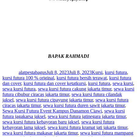
BAPAK RAHMADI
Author
Posted
Categories
on
alatpestabagus
Juli 8, 2023
Juli 8, 2023
Kursi
,
kursi futura
,
kursi futura 100 % original
,
kursi futura bersih terawat
,
kursi futura
Tags
dan cover
,
kursi futura dan cover ketat
kursi
,
kursi futura
,
sewa kursi
,
sewa kursi futura
,
sewa kursi futura cakung jakarta timur
,
sewa kursi
futura cibubur ciracas jakarta timur
,
sewa kursi futura cilandak
jaksel
,
sewa kursi futura cipayung jakarta timur
,
sewa kursi futura
ciracas jakarta timur
,
sewa kursi futura duren sawit jakarta timur
,
Sewa Kursi Futura Event Kampus Danamon Ciawi
,
sewa kursi
futura jagakarsa jaksel
,
sewa kursi futura jatinegara jakarta timur
,
sewa kursi futura kebayoran baru jaksel
,
sewa kursi futura
kebayoran lama jaksel
,
sewa kursi futura kramat jati jakarta timur
,
sewa kursi futura makasar jakarta timur
,
sewa kursi futura mampang