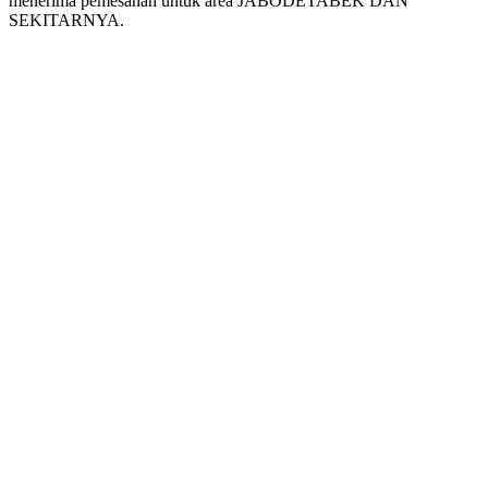
menerima pemesanan untuk area JABODETABEK DAN
SEKITARNYA.