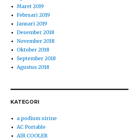
KATEGORI
a podium sirine
AC Portable
AIR COOLER
air cooler bundar
air cooler dan misty fan
alat acara
alat catering
alat cuci tangan
alat cuci tangan injak
Alat Dan Perlengkapan Protokol Kesehatan
alat event
alat pesta
alat pesta dan kursi