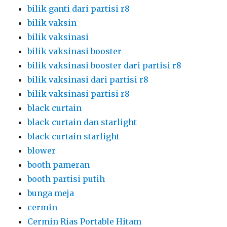
blower
booth pameran
booth partisi putih
bunga meja
cermin
Cermin Rias Portable Hitam
chair ghost acrylic
chair ghsot
chairs vip kayu jati
clothesline gantungan baju
coffee table
cover kursi ketat merah putih
CV.Surya Jaya Event Sewa Partisi R8 Untuk
Vaksinasi Booster Siap Kirim Dan Pasang
area JABODETABEK DAN SEKITARNYA.Partisi
r8 yang kami sewa kan ini sangat kokoh