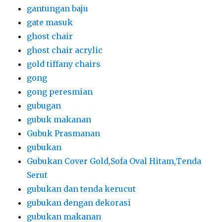
gubukan
Gubukan Cover Gold,Sofa Oval Hitam,Tenda
Serut
gubukan dan tenda kerucut
gubukan dengan dekorasi
gubukan makanan
gubukan rustic
gubukan untuk stand makanan
Hand Sanitizer
Hanger
Hanger Display Bazar
Hangr Warddrob
harga backdrop event
harga sewa backdrop
harga sewa bean bag
harga sewa karpet murah