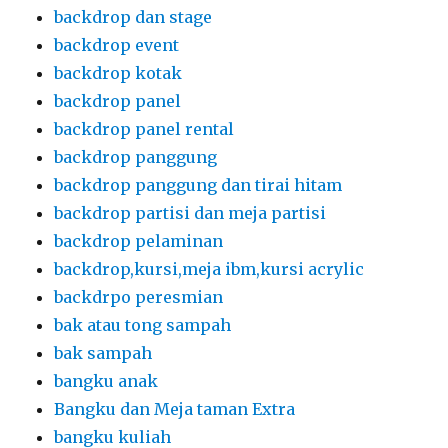
backdrpo peresmian
bak atau tong sampah
bak sampah
bangku anak
Bangku dan Meja taman Extra
bangku kuliah
bangku kuliah futura
bangku kuliah lipat
bangku lipat kuliah
bangku meja taman
BANGKU MEJA TAMAN KAYU OUTDOOR
bangku meja taman silang
bangku plastik
bangku taman
bangku taman kayu
bangku taman ramadhan