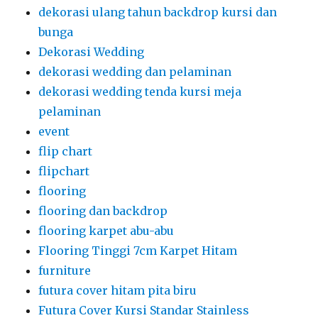
flooring dan backdrop
flooring karpet abu-abu
Flooring Tinggi 7cm Karpet Hitam
furniture
futura cover hitam pita biru
Futura Cover Kursi Standar Stainless
gantungan baju
gate masuk
ghost chair
ghost chair acrylic
gold tiffany chairs
gong
gong peresmian
gubugan
gubuk makanan
Gubuk Prasmanan