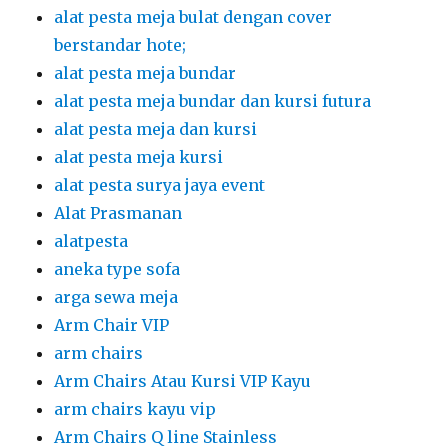
arga sewa meja
Arm Chair VIP
arm chairs
Arm Chairs Atau Kursi VIP Kayu
arm chairs kayu vip
Arm Chairs Q line Stainless
arm chairs vip kayu
arm chairs vip kayu dan meja vip kayu
Arm Chairs,Q Line Stainless
Auto Hand Sanitizer
Automatic Hand Sanitizer
backdrop
backdrop acara
backdrop dan flooring
backdrop dan flooring melaminto putih
backdrop dan karpet