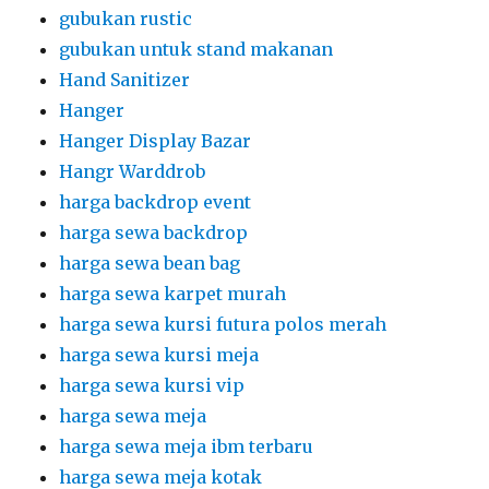
harga sewa kursi futura polos merah
harga sewa kursi meja
harga sewa kursi vip
harga sewa meja
harga sewa meja ibm terbaru
harga sewa meja kotak
harga sewa misty cool
harga sewa misty fan
harga sewa panggung
harga sewa sofa oval
harga sewa tenda
https://suryajaya.top/2024/12/06/sewa-kursi-
crossback-harga-promo-akhir-tahun-area-
jakarta/
https://suryajaya.in/2024/09/10/sewa-air-
cooler-dan-misty-fan-loww-watt-area-