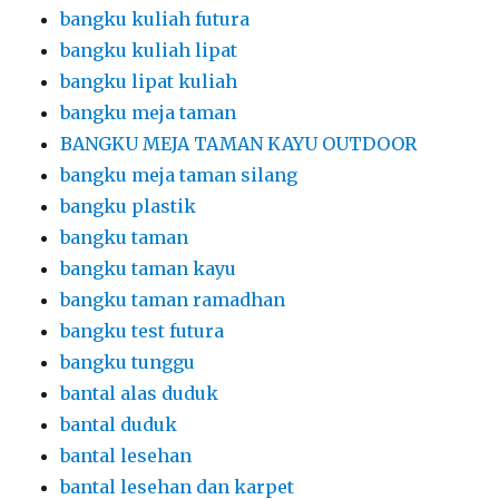
bangku test futura
bangku tunggu
bantal alas duduk
bantal duduk
bantal lesehan
bantal lesehan dan karpet
bar table
barstool
barstool hitam
Barstool Hitam Kursi Bar Kotak
Barstool Hitam Kursi Silinder
barstool kursi
barstool meja
Barstool Meja Bar Putih Dan Kursi Bar Putih
barstool meja kursi
BARSTOOL MEJA KURSI WARNA PUTIH