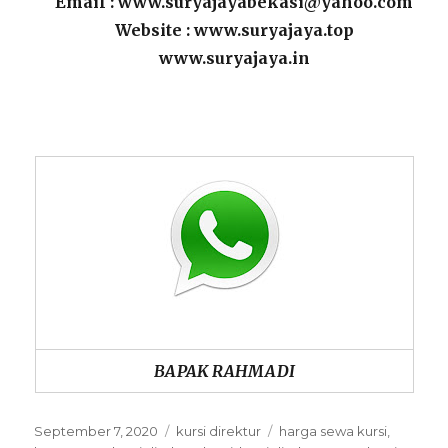
Email : www.suryajayabekasi@yahoo.com
Website : www.suryajaya.top
www.suryajaya.in
BAPAK RAHMADI
Posted
Categories
Tags
September 7, 2020
kursi direktur
harga sewa kursi
,