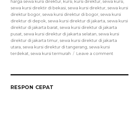
on
harga sewa kursi direktur
,
kursi
,
kursi direktur
,
sewa kursi
,
sewa kursi direktir di bekasi
,
sewa kursi direktur
,
sewa kursi
direktur bogor
,
sewa kursi direktur di bogor
,
sewa kursi
direktur di depok
,
sewa kursi direktur di jakarta
,
sewa kursi
direktur di jakarta barat
,
sewa kursi direktur di jakarta
pusat
,
sewa kursi direktur di jakarta selatan
,
sewa kursi
direktur di jakarta timur
,
sewa kursi direktur di jakarta
utara
,
sewa kursi direktur di tangerang
,
sewa kursi
on
terdekat
,
sewa kursi termurah
Leave a comment
Sewa
Kursi
Direktur
Berkualitas
Siap
RESPON CEPAT
Kirim
Ke
Wilayah
Jabodetabe
KAMI SUDAH DIVAKSIN