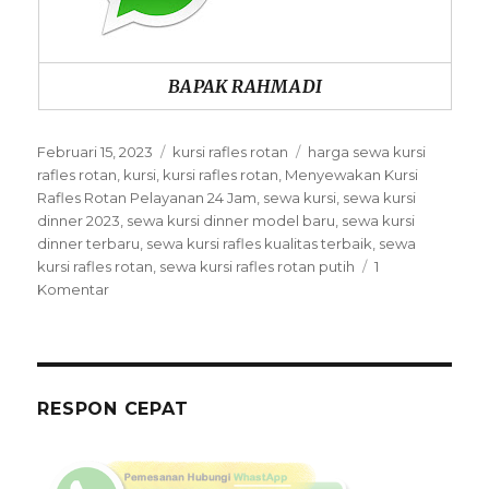
BAPAK RAHMADI
Posted
Categories
Tags
Februari 15, 2023
kursi rafles rotan
harga sewa kursi
on
rafles rotan
,
kursi
,
kursi rafles rotan
,
Menyewakan Kursi
Rafles Rotan Pelayanan 24 Jam
,
sewa kursi
,
sewa kursi
dinner 2023
,
sewa kursi dinner model baru
,
sewa kursi
dinner terbaru
,
sewa kursi rafles kualitas terbaik
,
sewa
kursi rafles rotan
,
sewa kursi rafles rotan putih
1
pada
Komentar
Menyewakan
Kursi
Rafles
Rotan
Pelayanan
RESPON CEPAT
24
Jam