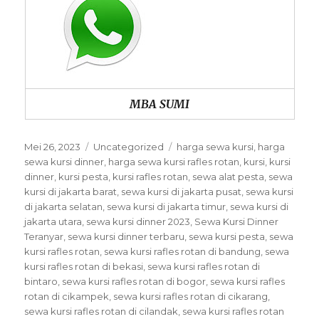
MBA SUMI
Posted
Categories
Tags
Mei 26, 2023
Uncategorized
harga sewa kursi
,
harga
on
sewa kursi dinner
,
harga sewa kursi rafles rotan
,
kursi
,
kursi
dinner
,
kursi pesta
,
kursi rafles rotan
,
sewa alat pesta
,
sewa
kursi di jakarta barat
,
sewa kursi di jakarta pusat
,
sewa kursi
di jakarta selatan
,
sewa kursi di jakarta timur
,
sewa kursi di
jakarta utara
,
sewa kursi dinner 2023
,
Sewa Kursi Dinner
Teranyar
,
sewa kursi dinner terbaru
,
sewa kursi pesta
,
sewa
kursi rafles rotan
,
sewa kursi rafles rotan di bandung
,
sewa
kursi rafles rotan di bekasi
,
sewa kursi rafles rotan di
bintaro
,
sewa kursi rafles rotan di bogor
,
sewa kursi rafles
rotan di cikampek
,
sewa kursi rafles rotan di cikarang
,
sewa kursi rafles rotan di cilandak
,
sewa kursi rafles rotan