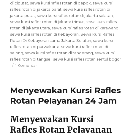
di ciputat
,
sewa kursi rafles rotan di depok
,
sewa kursi
rafles rotan di jakarta barat
,
sewa kursi rafles rotan di
jakarta pusat
,
sewa kursi rafles rotan di jakarta selatan
,
sewa kursi rafles rotan di jakarta trimur
,
sewa kursi rafles
rotan di jakarta utara
,
sewa kursi rafles rotan di karawang
,
sewa kursi rafles rotan di kebayoran
,
Sewa Kursi Rafles
Rotan Di Kebayoran Lama Jakarta Selatan
,
sewa kursi
rafles rotan di purwakarta
,
sewa kursi rafles rotan di
selong
,
sewa kursi rafles rotan di tangerang
,
sewa kursi
rafles rotan di tangsel
,
sewa kursi rafles rotan sentul bogor
pada
1 Komentar
Sewa
Kursi
Rafles
Menyewakan Kursi Rafles
Rotan
Di
Rotan Pelayanan 24 Jam
Kebayoran
Lama
Jakarta
Menyewakan Kursi
Selatan
Rafles Rotan Pelayanan