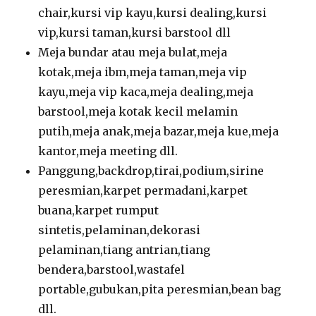
chair,kursi vip kayu,kursi dealing,kursi
vip,kursi taman,kursi barstool dll
Meja bundar atau meja bulat,meja
kotak,meja ibm,meja taman,meja vip
kayu,meja vip kaca,meja dealing,meja
barstool,meja kotak kecil melamin
putih,meja anak,meja bazar,meja kue,meja
kantor,meja meeting dll.
Panggung,backdrop,tirai,podium,sirine
peresmian,karpet permadani,karpet
buana,karpet rumput
sintetis,pelaminan,dekorasi
pelaminan,tiang antrian,tiang
bendera,barstool,wastafel
portable,gubukan,pita peresmian,bean bag
dll.