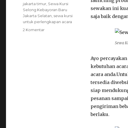
launching produ
jakarta timur
,
Sewa Kursi
sewakan ini kua
Selong Kebayoran Baru
Jakarta Selatan
,
sewa kursi
saja baik denga
untuk perlengkapan acara
pada
2 Komentar
Sewa
Kursi
Sewa Ku
Selong
Kebayoran
Ayo percayakan
Baru
Jakarta
kebutuhan acar
Selatan
acara anda.Unt
tersedia diwebs
siap mendukung
pesanan sampai 
pengiriman beba
berlaku.