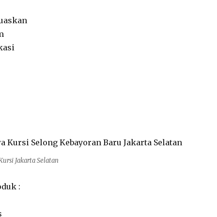
uaskan
m
kasi
Kursi Jakarta Selatan
duk :
s