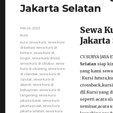
Jakarta Selatan
Sewa Ku
Posted
Mei 24, 2023
on
Categories
Kursi
Jakarta
Tags
kursi
,
sewa kursi
,
sewa kursi
di bekasi
,
sewa kursi di
bintaro
,
sewa kursi di
CV.SURYA JAYA
bogor
,
sewa kursi di bsd
,
sewa kursi di cibubur
,
sewa
Selatan
siap ki
kursi di cikarang
,
sewa kursi
yang kami sewak
di cilandak
,
sewa kursi di
: Kursi futura,ku
ciputat
,
sewa kursi di
depok
,
sewa kursi di
crossback,kursi 
kebayoran
,
sewa kursi di
dll.Kursi yang 
tangerang
,
sewa kursi
seperti acara u
jakarta barat
,
sewa kursi
jakarta pusat
,
sewa kursi
seminar,acara u
jakarta selatan
,
sewa kursi