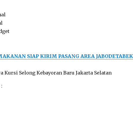
hal
al
dget
MAKANAN SIAP KIRIM PASANG AREA JABODETABEK
: